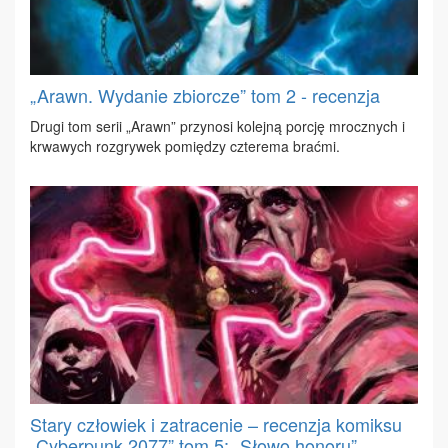
„Arawn. Wydanie zbiorcze” tom 2 - recenzja
Dru­gi tom se­rii „Arawn” przy­no­si ko­lej­ną por­cję mrocz­nych i
krwa­wych roz­gry­wek po­mię­dzy czte­re­ma brać­mi.
Stary człowiek i zatracenie – recenzja komiksu
„Cyberpunk 2077” tom 5: „Słowo honoru”