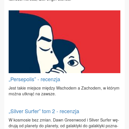
„Persepolis” - recenzja
Jest ta­kie miej­sce mię­dzy Wscho­dem a Za­cho­dem, w któ­rym
moż­na utknąć na za­wsze.
„Silver Surfer” tom 2 - recenzja
W ko­smo­sie bez zmian. Dawn Gre­en­wo­od i Si­lver Sur­fer wę­
dru­ją od pla­ne­ty do pla­ne­ty, od ga­lak­ty­ki do ga­lak­ty­ki po­zna­