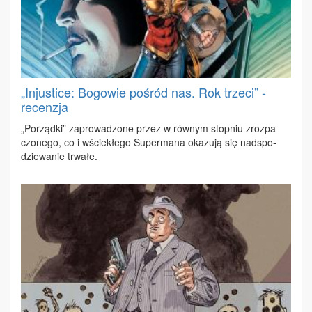
„Injustice: Bogowie pośród nas. Rok trzeci” -
recenzja
„Po­rząd­ki” za­pro­wa­dzo­ne przez w rów­nym stop­niu zroz­pa­
czo­ne­go, co i wście­kłe­go Su­per­ma­na oka­zu­ją się nad­spo­
dzie­wa­nie trwa­łe.