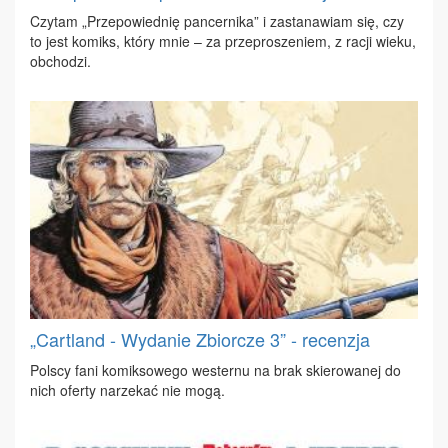
Czy­tam „Prze­po­wied­nię pan­cer­ni­ka” i za­sta­na­wiam się, czy
to jest ko­miks, któ­ry mnie – za prze­pro­sze­niem, z ra­cji wie­ku,
ob­cho­dzi.
„Cartland - Wydanie Zbiorcze 3” - recenzja
Pol­scy fa­ni ko­mik­so­we­go we­ster­nu na brak skie­ro­wa­nej do
nich ofer­ty na­rze­kać nie mo­gą.