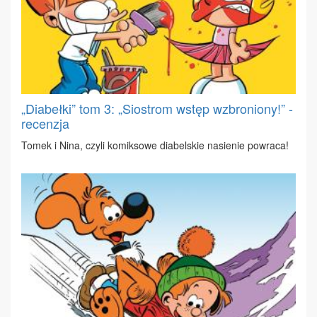
„Diabełki” tom 3: „Siostrom wstęp wzbroniony!” -
recenzja
To­mek i Ni­na, czy­li ko­mik­so­we dia­bel­skie na­sie­nie po­wra­ca!