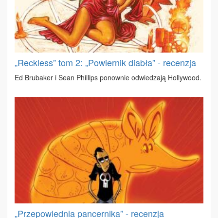
„Reckless” tom 2: „Powiernik diabła” - recenzja
Ed Bru­ba­ker i Se­an Phil­lips po­now­nie od­wie­dza­ją Hol­ly­wo­od.
„Przepowiednia pancernika” - recenzja