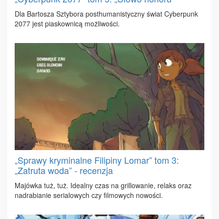
Dla Bar­to­sza Szty­bo­ra post­hu­ma­ni­stycz­ny świat Cy­ber­punk
2077 jest pia­skow­ni­cą moż­li­wo­ści.
„Sprawy kryminalne Filipiny Lomar” tom 3:
„Zatruta woda” - recenzja
Ma­jów­ka tuż, tuż. Ide­al­ny czas na gril­lo­wa­nie, re­laks oraz
nad­ra­bia­nie se­ria­lo­wych czy fil­mo­wych no­wo­ści.