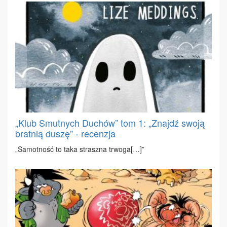
„Klub Smutnych Duchów” tom 1: „Znajdź swoją
bratnią duszę” - recenzja
„Sa­mot­ność to ta­ka strasz­na trwo­ga[…]”