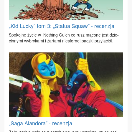
„Kid Lucky” tom 3: „Statua Squaw” - recenzja
Spo­koj­ne ży­cie w No­thing Gulch co rusz mą­co­ne jest dzie­
cin­ny­mi wy­bry­ka­mi i żar­ta­mi nie­sfor­nej pacz­ki przy­ja­ciół.
„Saga Alandora” - recenzja
Że­by zro­bić psi­ku­sa nie­sza­blo­no­we­mu ar­ty­ście, rzu­cę coś