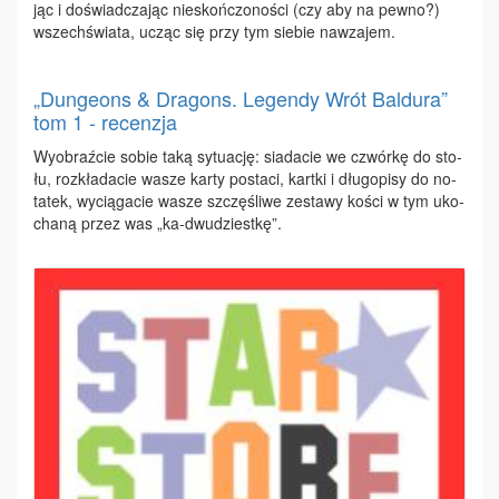
jąc i do­świad­cza­jąc nie­skoń­czo­no­ści (czy aby na pew­no?)
wszech­świa­ta, ucząc się przy tym sie­bie na­wza­jem.
„Dungeons & Dragons. Legendy Wrót Baldura”
tom 1 - recenzja
Wy­obraź­cie so­bie ta­ką sy­tu­ację: sia­da­cie we czwór­kę do sto­
łu, roz­kła­da­cie wa­sze kar­ty po­sta­ci, kart­ki i dłu­go­pi­sy do no­
ta­tek, wy­cią­ga­cie wa­sze szczę­śli­we ze­sta­wy ko­ści w tym uko­
cha­ną przez was „ka-dwu­dziest­kę”.