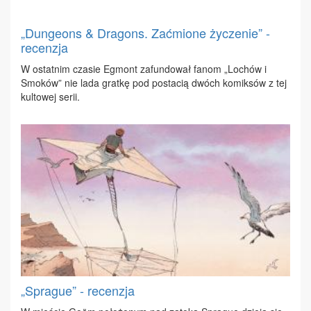
„Dungeons & Dragons. Zaćmione życzenie” -
recenzja
W ostat­nim cza­sie Eg­mont za­fun­do­wał fa­nom „Lo­chów i
Smo­ków” nie la­da grat­kę pod po­sta­cią dwóch ko­mik­sów z tej
kul­to­wej se­rii.
„Sprague” - recenzja