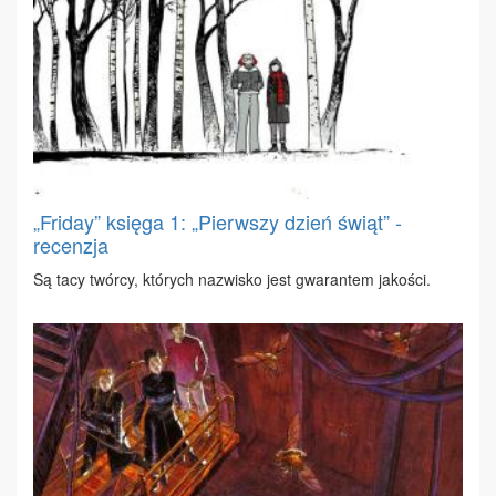
„Friday” księga 1: „Pierwszy dzień świąt” -
recenzja
Są ta­cy twór­cy, któ­rych na­zwi­sko jest gwa­ran­tem ja­ko­ści.