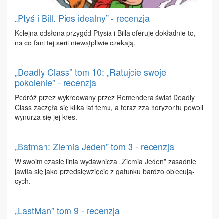
„Ptyś i Bill. Pies idealny” - recenzja
Ko­lej­na od­sło­na przy­gód Pty­sia i Bil­la ofe­ru­je do­kład­nie to,
na co fa­ni tej se­rii nie­wąt­pli­wie cze­ka­ją.
„Deadly Class” tom 10: „Ratujcie swoje
pokolenie” - recenzja
Po­dróż przez wy­kre­owa­ny przez Re­men­de­ra świat De­adly
Class za­czę­ła się kil­ka lat te­mu, a te­raz zza ho­ry­zon­tu po­wo­li
wy­nu­rza się jej kres.
„Batman: Ziemia Jeden” tom 3 - recenzja
W swo­im cza­sie li­nia wy­daw­ni­cza „Zie­mia Je­den” za­sad­nie
ja­wi­ła się ja­ko przed­się­wzię­cie z ga­tun­ku bar­dzo obie­cu­ją­
cych.
„LastMan” tom 9 - recenzja