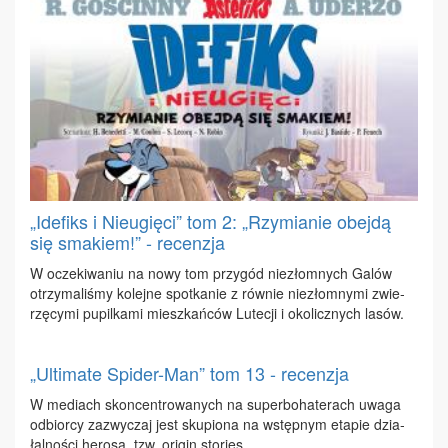
„Idefiks i Nieugięci” tom 2: „Rzymianie obejdą
się smakiem!” - recenzja
W ocze­ki­wa­niu na no­wy tom przy­gód nie­złom­nych Ga­lów
otrzy­ma­li­śmy ko­lej­ne spo­tka­nie z rów­nie nie­złom­ny­mi zwie­
rzę­cy­mi pu­pil­ka­mi miesz­kań­ców Lu­te­cji i oko­licz­nych la­sów.
„Ultimate Spider-Man” tom 13 - recenzja
W me­diach skon­cen­tro­wa­nych na su­per­bo­ha­te­rach uwa­ga
od­bior­cy za­zwy­czaj jest sku­pio­na na wstęp­nym eta­pie dzia­
łal­no­ści he­ro­sa, tzw. ori­gin sto­ries.