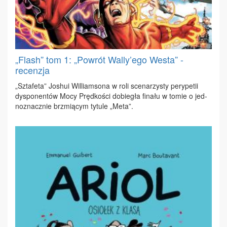
„Flash” tom 1: „Powrót Wally’ego Westa” -
recenzja
„Szta­fe­ta” Jo­shui Wil­liam­so­na w ro­li sce­na­rzy­sty pe­ry­pe­tii
dys­po­nen­tów Mo­cy Pręd­ko­ści do­bie­gła fi­na­łu w to­mie o jed­
no­znacz­nie brzmią­cym ty­tu­le „Me­ta”.