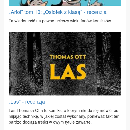
„Ariol” tom 10: „Osiołek z klasą” - recenzja
Ta wia­do­mość na pew­no ucie­szy wie­lu fa­nów ko­mik­sów.
„Las” - recenzja
Las Tho­ma­sa Ot­ta to ko­miks, o któ­rym nie da się mó­wić, po­
mi­ja­jąc tech­ni­kę, w ja­kiej zo­stał wy­ko­na­ny, po­nie­waż fakt ten
bar­dzo do­cią­ża tre­ści w owym ty­tu­le za­war­te.