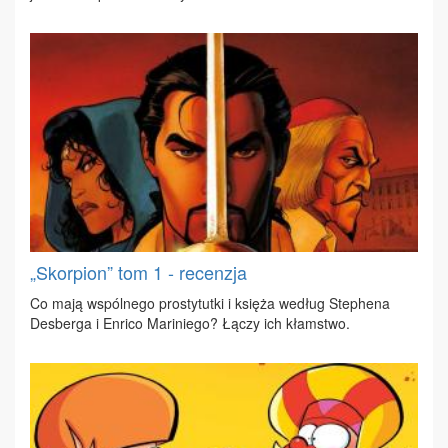
„Skorpion” tom 1 - recenzja
Co ma­ją wspól­ne­go pro­sty­tut­ki i księ­ża we­dług Ste­phe­na
Des­ber­ga i En­ri­co Ma­ri­nie­go? Łą­czy ich kłam­stwo.