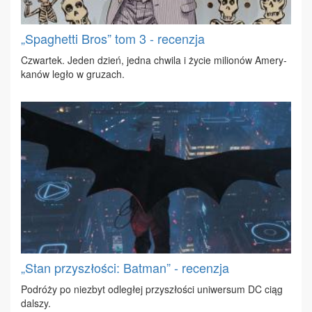
„Spaghetti Bros” tom 3 - recenzja
Czwar­tek. Je­den dzień, jed­na chwi­la i ży­cie mi­lio­nów Ame­ry­
ka­nów le­gło w gru­zach.
„Stan przyszłości: Batman” - recenzja
Po­dró­ży po nie­zbyt od­le­głej przy­szło­ści uni­wer­sum DC ciąg
dal­szy.