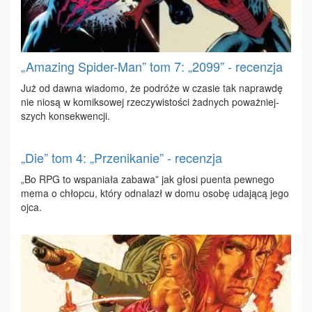
„Amazing Spider-Man” tom 7: „2099” - recenzja
Już od daw­na wia­do­mo, że po­dró­że w cza­sie tak na­praw­dę
nie nio­są w ko­mik­so­wej rze­czy­wi­sto­ści żad­nych po­waż­niej­
szych kon­se­kwen­cji.
„Die” tom 4: „Przenikanie” - recenzja
„Bo RPG to wspa­nia­ła za­ba­wa” jak gło­si pu­en­ta pew­ne­go
me­ma o chłop­cu, któ­ry od­na­lazł w do­mu oso­bę uda­ją­cą je­go
oj­ca.