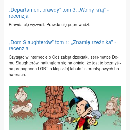
„Departament prawdy” tom 3: „Wolny kraj” -
recenzja
Praw­da cię wy­zwo­li. Praw­da cię po­pro­wa­dzi.
„Dom Slaughterów” tom 1: „Znamię rzeźnika” -
recenzja
Czy­ta­jąc w in­ter­ne­cie o Coś za­bi­ja dzie­cia­ki, se­rii-mat­ce Do­
mu Slau­gh­te­rów, na­tkną­łem się na opi­nie, że jest to bez­myśl­
na pro­pa­gan­da LGBT o kiep­skiej fa­bu­le i ste­reo­ty­po­wych bo­
ha­te­rach.