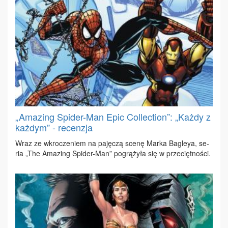
„Amazing Spider-Man Epic Collection”: „Każdy z
każdym” - recenzja
Wraz ze wkro­cze­niem na pa­ję­czą sce­nę Mar­ka Ba­gleya, se­
ria „The Ama­zing Spi­der-Man” po­grą­ży­ła się w prze­cięt­no­ści.