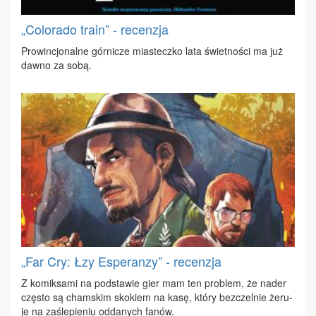
„Colorado train” - recenzja
Pro­win­cjo­nal­ne gór­ni­cze mia­stecz­ko la­ta świet­no­ści ma już
daw­no za so­bą.
„Far Cry: Łzy Esperanzy” - recenzja
Z ko­mik­sa­mi na pod­sta­wie gier mam ten pro­blem, że na­der
czę­sto są cham­skim sko­kiem na ka­sę, któ­ry bez­czel­nie że­ru­
je na za­śle­pie­niu od­da­nych fa­nów.