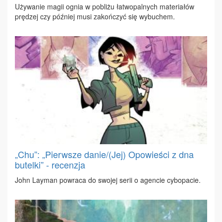
Uży­wa­nie ma­gii ognia w po­bli­żu ła­two­pal­nych ma­te­ria­łów
prę­dzej czy póź­niej mu­si za­koń­czyć się wy­bu­chem.
„Chu”: „Pierwsze danie/(Jej) Opowieści z dna
butelki” - recenzja
John Lay­man po­wra­ca do swo­jej se­rii o agen­cie cy­bo­pa­cie.