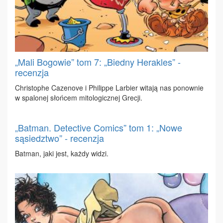
„Mali Bogowie” tom 7: „Biedny Herakles” -
recenzja
Chri­sto­phe Ca­ze­no­ve i Phi­lip­pe Lar­bier wi­ta­ją nas po­now­nie
w spa­lo­nej słoń­cem mi­to­lo­gicz­nej Gre­cji.
„Batman. Detective Comics” tom 1: „Nowe
sąsiedztwo” - recenzja
Bat­man, ja­ki jest, każ­dy wi­dzi.