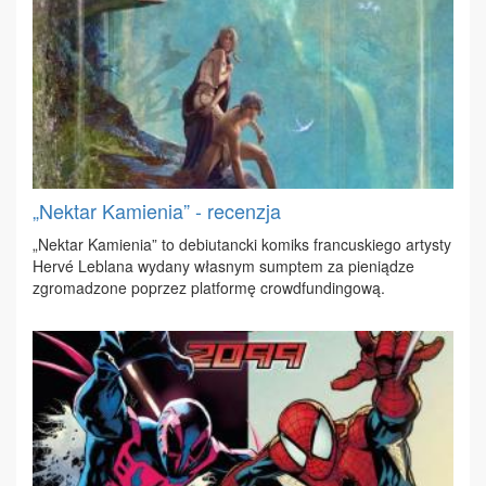
„Nektar Kamienia” - recenzja
„Nek­tar Ka­mie­nia” to de­biu­tanc­ki ko­miks fran­cu­skie­go ar­ty­sty
Hervé Le­bla­na wy­da­ny wła­snym sump­tem za pie­nią­dze
zgro­ma­dzo­ne po­przez plat­for­mę crowd­fun­din­go­wą.