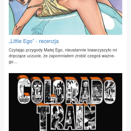
„Little Ego” - recenzja
Czy­ta­jąc przy­go­dy Ma­łej Ego, nie­ustan­nie to­wa­rzy­szy­ło mi
drę­czą­ce uczu­cie, że za­po­mnia­łem zro­bić cze­goś waż­ne­
go…