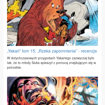
„Yakari” tom 15: „Rzeka zapomnienia” - recenzja
W do­tych­cza­so­wych przy­go­dach Yaka­rie­go za­zwy­czaj by­ło
tak, że to mło­dy Siuks spie­szył z po­mo­cą znaj­du­ją­cym się w
po­trze­bie.