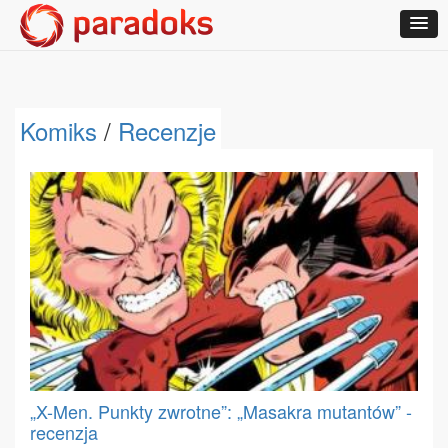
Komiks
/
Recenzje
„X-Men. Punkty zwrotne”: „Masakra mutantów” -
recenzja