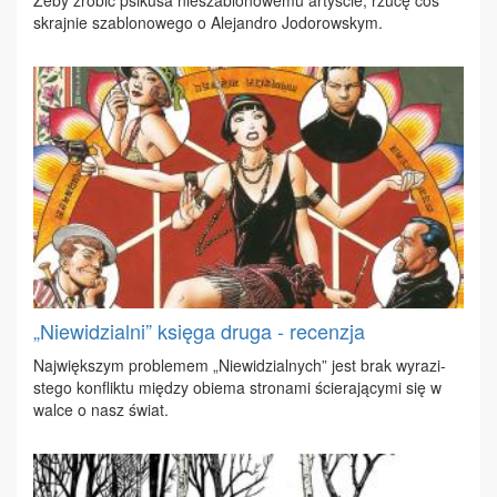
skraj­nie sza­blo­no­we­go o Ale­jan­dro Jo­do­row­skym.
„Niewidzialni” księga druga - recenzja
Naj­więk­szym pro­ble­mem „Nie­wi­dzial­nych” jest brak wy­ra­zi­
ste­go kon­flik­tu mię­dzy obie­ma stro­na­mi ście­ra­ją­cy­mi się w
wal­ce o nasz świat.