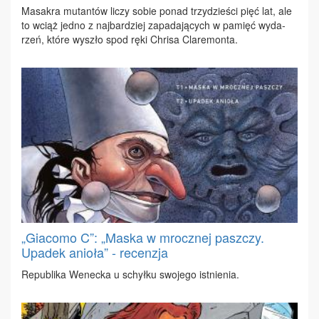
Ma­sa­kra mu­tan­tów li­czy so­bie po­nad trzy­dzie­ści pięć lat, ale
to wciąż jed­no z naj­bar­dziej za­pa­da­ją­cych w pa­mięć wy­da­
rzeń, któ­re wy­szło spod rę­ki Chri­sa Cla­re­mon­ta.
„Giacomo C”: „Maska w mrocznej paszczy.
Upadek anioła” - recenzja
Re­pu­bli­ka We­nec­ka u schył­ku swo­je­go ist­nie­nia.