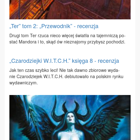
„Ter” tom 2: „Przewodnik” - recenzja
Dru­gi tom Ter rzu­ca nie­co wię­cej świa­tła na ta­jem­ni­czą po­
stać Man­do­ra i to, skąd ów nie­zna­jo­my przy­bysz po­cho­dzi.
„Czarodziejki W.I.T.C.H.” księga 8 - recenzja
Jak ten czas szyb­ko le­ci! Nie tak daw­no zbio­ro­we wy­da­
nie Cza­ro­dzie­jek W.I.T.C.H. de­biu­to­wa­ło na pol­skim ryn­ku
wy­daw­ni­czym.