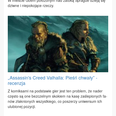
W mie­ście Goëm po­ło­żo­nym nad za­to­ką Spra­gue dzie­ją się
dziw­ne i nie­po­ko­ją­ce rze­czy.
„Assassin's Creed Valhalla: Pieśń chwały” -
recenzja
Z ko­mik­sa­mi na pod­sta­wie gier jest ten pro­blem, że na­der
czę­sto są one bez­czel­nym sko­kiem na ka­sę za­śle­pio­nych fa­
nów złak­nio­nych wszyst­kie­go, co po­sze­rzy uni­wer­sum ich
ulu­bio­nej po­zy­cji.