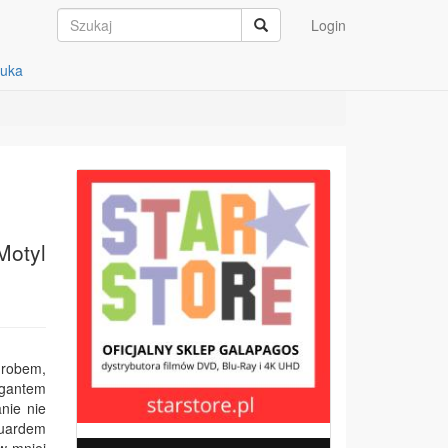
Login
auka
Motyl
 grobem,
igantem
nie nie
guardem