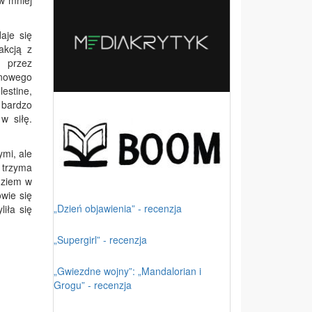
w mniej
aje się
akcją z
h przez
 nowego
estine,
 bardzo
w siłę.
ymi, ale
 trzyma
dziem w
wie się
„Dzień objawienia” - recenzja
iła się
„Supergirl” - recenzja
„Gwiezdne wojny”: „Mandalorian i
Grogu” - recenzja