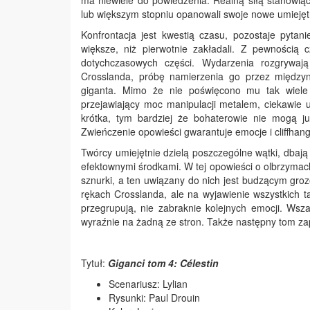
ma niewiele do powiedzenia. Realną siłą stanowią
lub większym stopniu opanowali swoje nowe umiejętn
Konfrontacja jest kwestią czasu, pozostaje pytan
większe, niż pierwotnie zakładali. Z pewnością 
dotychczasowych części. Wydarzenia rozgrywaj
Crosslanda, próbę namierzenia go przez międzyn
giganta. Mimo że nie poświęcono mu tak wiele 
przejawiający moc manipulacji metalem, ciekawie 
krótka, tym bardziej że bohaterowie nie mogą już
Zwieńczenie opowieści gwarantuje emocje i cliffhan
Twórcy umiejętnie dzielą poszczególne wątki, dbają 
efektownymi środkami. W tej opowieści o olbrzymach
sznurki, a ten uwiązany do nich jest budzącym gro
rękach Crosslanda, ale na wyjawienie wszystkich t
przegrupują, nie zabraknie kolejnych emocji. Wsza
wyraźnie na żadną ze stron. Także następny tom za
Tytuł:
Giganci tom 4:
Célestin
Scenariusz: Lylian
Rysunki: Paul Drouin