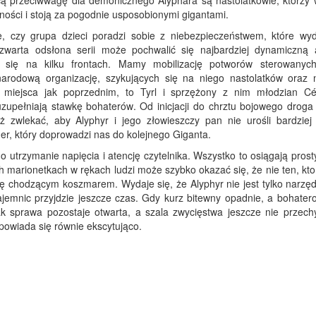
cą przeciwwagę dla demonicznego Alyphara są nastolatkowie, którzy 
ości i stoją za pogodnie usposobionymi gigantami.
ie, czy grupa dzieci poradzi sobie z niebezpieczeństwem, które wyd
czwarta odsłona serii może pochwalić się najbardziej dynamiczną 
ą się na kilku frontach. Mamy mobilizację potworów sterowanyc
arodową organizację, szykujących się na niego nastolatków oraz
miejsca jak poprzednim, to Tyrl i sprzężony z nim młodzian Cél
uzupełniają stawkę bohaterów. Od inicjacji do chrztu bojowego droga
 zwlekać, aby Alyphyr i jego złowieszczy pan nie urośli bardziej 
ger, który doprowadzi nas do kolejnego Giganta.
o utrzymanie napięcia i atencję czytelnika. Wszystko to osiągają prost
 marionetkach w rękach ludzi może szybko okazać się, że nie ten, kto
zę chodzącym koszmarem. Wydaje się, że Alyphyr nie jest tylko narzę
ajemnic przyjdzie jeszcze czas. Gdy kurz bitewny opadnie, a bohatero
k sprawa pozostaje otwarta, a szala zwycięstwa jeszcze nie przechyl
powiada się równie ekscytująco.