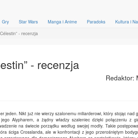
Gry
Star Wars
Manga i Anime
Paradoks
Kultura i N
Célestin” - recenzja
estin” - recenzja
Redaktor: 
r jeden. Nikt już nie wierzy szalonemu miliarderowi, który stojąc nad
d jego Alypharem, a żądny władzy szaleniec dzięki połączeniu z g
owadzenie na świecie porządku według swojej modły. Takie postępowa
óra ściga Crosslanda, ale w konfrontacji z jego przerośniętym body