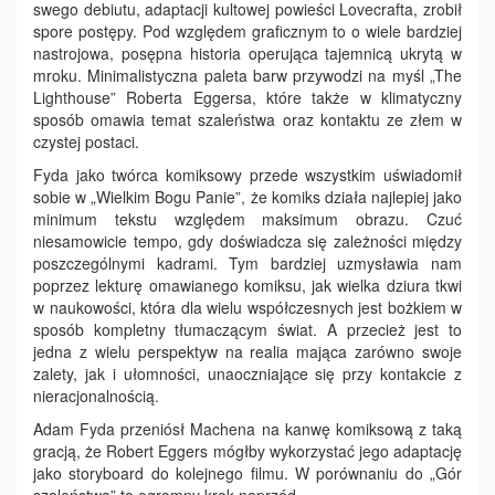
swego debiutu, adaptacji kultowej powieści Lovecrafta, zrobił
spore postępy. Pod względem graficznym to o wiele bardziej
nastrojowa, posępna historia operująca tajemnicą ukrytą w
mroku. Minimalistyczna paleta barw przywodzi na myśl „The
Lighthouse” Roberta Eggersa, które także w klimatyczny
sposób omawia temat szaleństwa oraz kontaktu ze złem w
czystej postaci.
Fyda jako twórca komiksowy przede wszystkim uświadomił
sobie w „Wielkim Bogu Panie”, że komiks działa najlepiej jako
minimum tekstu względem maksimum obrazu. Czuć
niesamowicie tempo, gdy doświadcza się zależności między
poszczególnymi kadrami. Tym bardziej uzmysławia nam
poprzez lekturę omawianego komiksu, jak wielka dziura tkwi
w naukowości, która dla wielu współczesnych jest bożkiem w
sposób kompletny tłumaczącym świat. A przecież jest to
jedna z wielu perspektyw na realia mająca zarówno swoje
zalety, jak i ułomności, unaoczniające się przy kontakcie z
nieracjonalnością.
Adam Fyda przeniósł Machena na kanwę komiksową z taką
gracją, że Robert Eggers mógłby wykorzystać jego adaptację
jako storyboard do kolejnego filmu. W porównaniu do „Gór