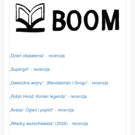
„Dzień objawienia” - recenzja
„Supergirl” - recenzja
„Gwiezdne wojny”: „Mandalorian i Grogu” - recenzja
„Robin Hood: Koniec legendy” - recenzja
„Avatar: Ogień i popiół” - recenzja
„Władcy wszechświata” (2026) - recenzja