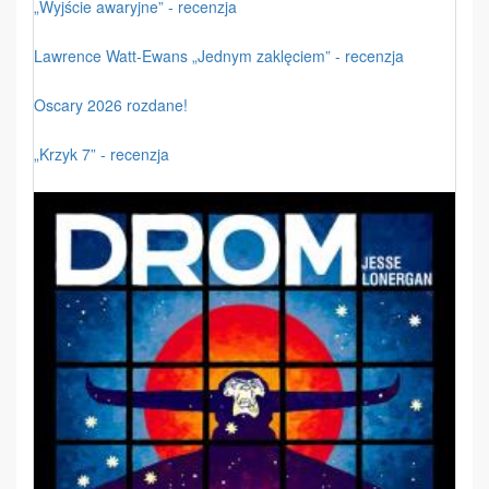
„Wyjście awaryjne” - recenzja
Lawrence Watt-Ewans „Jednym zaklęciem” - recenzja
Oscary 2026 rozdane!
„Krzyk 7” - recenzja