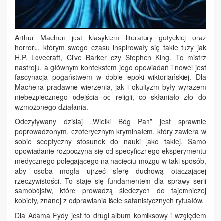
Arthur Machen jest klasykiem literatury gotyckiej oraz
horroru, którym swego czasu inspirowały się takie tuzy jak
H.P. Lovecraft, Clive Barker czy Stephen King. To mistrz
nastroju, a głównym kontekstem jego opowiadań i nowel jest
fascynacja pogaństwem w dobie epoki wiktoriańskiej. Dla
Machena pradawne wierzenia, jak i okultyzm były wyrazem
niebezpiecznego odejścia od religii, co skłaniało zło do
wzmożonego działania.
Odczytywany dzisiaj „Wielki Bóg Pan” jest sprawnie
poprowadzonym, ezoterycznym kryminałem, który zawiera w
sobie sceptyczny stosunek do nauki jako takiej. Samo
opowiadanie rozpoczyna się od specyficznego eksperymentu
medycznego polegającego na nacięciu mózgu w taki sposób,
aby osoba mogła ujrzeć sferę duchową otaczającej
rzeczywistości. To staje się fundamentem dla sprawy serii
samobójstw, które prowadzą śledczych do tajemniczej
kobiety, znanej z odprawiania iście satanistycznych rytuałów.
Dla Adama Fydy jest to drugi album komiksowy i względem