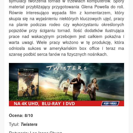
symulacji tworzenia tornad w trzewiach komputerów. Spory
materiał przybliżający przygotowania Glena Powella do roli.
Równie interesująco wypada film z komentarzem, który
skupia się na wyjaśnieniu niektórych kluczowych ujęć, pracy
na planie podczas rodeo czy wykorzystaniu określonych
pojazdów przy ściganiu tornad. Ilość dodatków ilustrująca
prace nad wakacyjnym przebojem jest całkiem pokaźna i
warta uwagi. Wiele pracy włożono w tę produkcję, która
odniosła sukces w amerykańskim box office i teraz ma
szansę podbić serca fanów na fizycznych nośnikach.
Ocena: 8/10
Tytuł:
Twisters
Reżyseria: Lee Isaac Chung