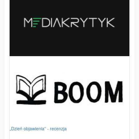
„Dzień objawienia” - recenzja