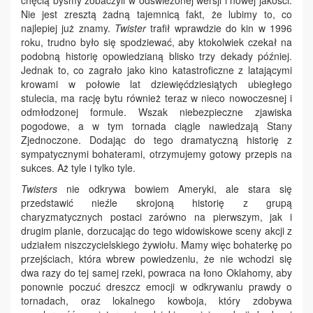
chęcią byśmy zobaczyli w odświeżonej wersji i nowej jakości.
Nie jest zresztą żadną tajemnicą fakt, że lubimy to, co
najlepiej już znamy.
Twister
trafił wprawdzie do kin w 1996
roku, trudno było się spodziewać, aby ktokolwiek czekał na
podobną historię opowiedzianą blisko trzy dekady później.
Jednak to, co zagrało jako kino katastroficzne z latającymi
krowami w połowie lat dziewięćdziesiątych ubiegłego
stulecia, ma rację bytu również teraz w nieco nowoczesnej i
odmłodzonej formule. Wszak niebezpieczne zjawiska
pogodowe, a w tym tornada ciągle nawiedzają Stany
Zjednoczone. Dodając do tego dramatyczną historię z
sympatycznymi bohaterami, otrzymujemy gotowy przepis na
sukces. Aż tyle i tylko tyle.
Twisters
nie odkrywa bowiem Ameryki, ale stara się
przedstawić nieźle skrojoną historię z grupą
charyzmatycznych postaci zarówno na pierwszym, jak i
drugim planie, dorzucając do tego widowiskowe sceny akcji z
udziałem niszczycielskiego żywiołu. Mamy więc bohaterkę po
przejściach, która wbrew powiedzeniu, że nie wchodzi się
dwa razy do tej samej rzeki, powraca na łono Oklahomy, aby
ponownie poczuć dreszcz emocji w odkrywaniu prawdy o
tornadach, oraz lokalnego kowboja, który zdobywa