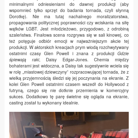
minimalnymi odniesieniami do dawnej produkcji (aby
wspomnieć tylko sprzęt do badania tornada, czyli słynną
Dorotkę). Nie ma tutaj nachalnego moralizatorstwa,
propagowania politycznej poprawności czy wciskania na siłę
wątków LGBT. Jest młodzieżowo, przygodowo, z odrobiną
szaleństwa. Finałowa scena rozgrywa się w sali kinowej, co
też potęguje odbiór emocji w najważniejszym akcie tej
produkcji. W aktorskich kreacjach prym wiodą rozchwytywany
ostatnimi czasy Glen Powell i znana z produkcji
Gdzie
śpiewają raki
, Daisy Edgar-Jones. Chemia między
bohaterami jest widoczna, a Daisy tak sugestywnie wciela się
w rolę „miastowej dziewczyny” rozpracowującej tornada, że z
wielką przyjemnością śledzi się jej poczynania na ekranie. Z
kolei Glen Powell ostatnimi czasem wszedł do Hollywood z
futryną, czego się nie dotknie przemienia w komercyjny
sukces. Dodatkowo tę parę świetne się ogląda na ekranie,
casting został tu wykonany idealnie.