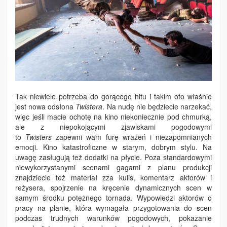
Tak niewiele potrzeba do gorącego hitu i takim oto właśnie
jest nowa odsłona
Twistera
. Na nudę nie będziecie narzekać,
więc jeśli macie ochotę na kino niekoniecznie pod chmurką,
ale z niepokojącymi zjawiskami pogodowymi
to
Twisters
zapewni wam furę wrażeń i niezapomnianych
emocji. Kino katastroficzne w starym, dobrym stylu. Na
uwagę zasługują też dodatki na płycie. Poza standardowymi
niewykorzystanymi scenami gagami z planu produkcji
znajdziecie też materiał zza kulis, komentarz aktorów i
reżysera, spojrzenie na kręcenie dynamicznych scen w
samym środku potężnego tornada. Wypowiedzi aktorów o
pracy na planie, która wymagała przygotowania do scen
podczas trudnych warunków pogodowych, pokazanie