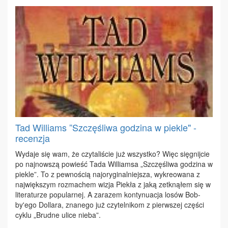
Tad Williams ”Szczęśliwa godzina w piekle" -
recenzja
Wy­da­je się wam, że czy­ta­li­ście już wszyst­ko? Więc się­gnij­cie
po naj­now­szą po­wieść Ta­da Wil­liam­sa „Szczę­śli­wa go­dzi­na w
pie­kle”. To z pew­no­ścią naj­ory­gi­nal­niej­sza, wy­kre­owa­na z
naj­więk­szym roz­ma­chem wi­zja Pie­kła z ja­ką ze­tkną­łem się w
li­te­ra­tu­rze po­pu­lar­nej. A za­ra­zem kon­ty­nu­acja lo­sów Bob­
by'ego Dol­la­ra, zna­ne­go już czy­tel­ni­kom z pierw­szej czę­ści
cy­klu „Brud­ne uli­ce nie­ba”.