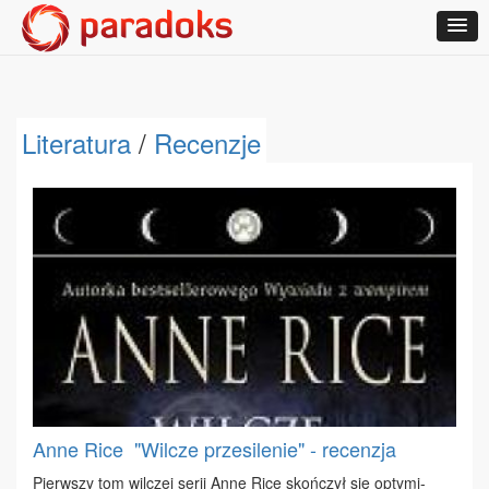
Literatura
/
Recenzje
Anne Rice ­ "Wilcze przesilenie" - recenzja
Pierw­szy tom wil­czej se­rii An­ne Ri­ce skoń­czył się opty­mi­