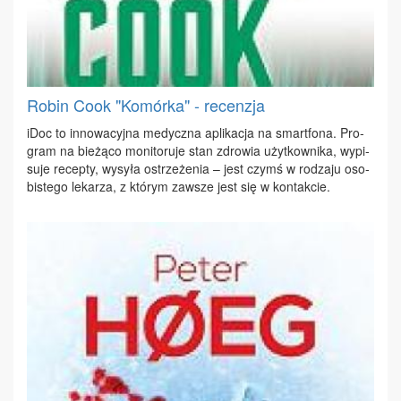
Robin Cook "Komórka" - recenzja
iDoc to in­no­wa­cyj­na me­dycz­na apli­ka­cja na smart­fo­na. Pro­
gram na bie­żą­co mo­ni­to­ru­je stan zdro­wia użyt­kow­ni­ka, wy­pi­
su­je re­cep­ty, wy­sy­ła ostrze­że­nia – jest czymś w ro­dza­ju oso­
bi­ste­go le­ka­rza, z któ­rym za­wsze jest się w kon­tak­cie.