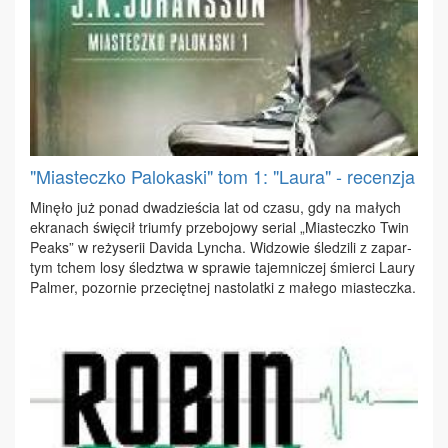
"Miasteczko Palokaski" tom 1: "Laura" - recenzja
Mi­nę­ło już po­nad dwa­dzie­ścia lat od cza­su, gdy na ma­łych
ekra­nach świę­cił trium­fy prze­bo­jo­wy se­rial „Mia­stecz­ko Twin
Pe­aks” w re­ży­se­rii Da­vi­da Lyn­cha. Wi­dzo­wie śle­dzi­li z za­par­
tym tchem lo­sy śledz­twa w spra­wie ta­jem­ni­czej śmier­ci Lau­ry
Pal­mer, po­zor­nie prze­cięt­nej na­sto­lat­ki z ma­łe­go mia­stecz­ka.