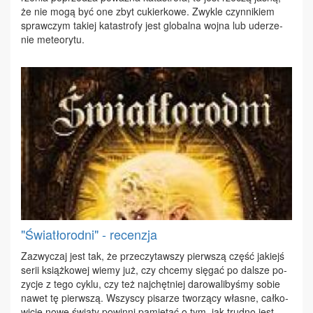
że nie mo­gą być one zbyt cu­kier­ko­we. Zwy­kle czyn­ni­kiem
spraw­czym ta­kiej ka­ta­stro­fy jest glo­bal­na woj­na lub ude­rze­
nie me­te­ory­tu.
"Światłorodni" - recenzja
Za­zwy­czaj jest tak, że prze­czy­taw­szy pierw­szą część ja­kiejś
se­rii książ­ko­wej wie­my już, czy chce­my się­gać po dal­sze po­
zy­cje z te­go cy­klu, czy też naj­chęt­niej da­ro­wa­li­by­śmy so­bie
na­wet tę pierw­szą. Wszy­scy pi­sa­rze two­rzą­cy wła­sne, cał­ko­
wi­cie no­we świa­ty po­win­ni pa­mię­tać o tym, jak trud­no jest