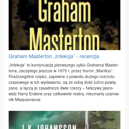
Graham Masterton „Infekcja” - recenzja
„In­fek­cja” to kon­ty­nu­acja pierw­sze­go cy­klu Gra­ha­ma Ma­ster­
to­na, za­czę­te­go jesz­cze w 1975 r. przez hor­ror „Ma­ni­tou”.
Po­szcze­gól­ne czę­ści, za­pew­ne z po­wo­du du­że­go roz­rzu­tu
cza­so­we­go w ich wy­da­wa­niu, są ze so­bą dość luź­no po­wią­
za­ne, a łą­czą je za­sad­ni­czo dwie rze­czy – fał­szy­wy ja­sno­
widz Har­ry Er­ski­ne oraz cał­ko­wi­cie re­al­ny, nie­umar­ły cza­row­
nik Mi­squ­ama­cus.