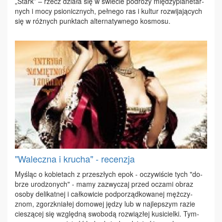
„Stark” – rzecz dzia­ła się w świe­cie po­dró­ży mię­dzy­pla­ne­tar­
nych i mo­cy psio­nicz­nych, peł­ne­go ras i kul­tur roz­wi­ja­ją­cych
się w róż­nych punk­tach al­ter­na­tyw­ne­go ko­smo­su.
"Waleczna i krucha" - recenzja
My­śląc o ko­bie­tach z prze­szłych epok - oczy­wi­ście tych "do­
brze uro­dzo­nych" - ma­my za­zwy­czaj przed ocza­mi ob­raz
oso­by de­li­kat­nej i cał­ko­wi­cie pod­po­rząd­ko­wa­nej męż­czy­
znom, zgorzk­nia­łej do­mo­wej ję­dzy lub w naj­lep­szym ra­zie
cie­szą­cej się względ­ną swo­bo­dą roz­wią­złej ku­si­ciel­ki. Tym­