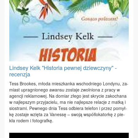
Lindsey Kelk "Historia pewnej dziewczyny" -
recenzja
Tess Bro­okes, mło­da miesz­kan­ka wschod­nie­go Lon­dy­nu, za­
miast upra­gnio­ne­go awan­su zo­sta­je zwol­nio­na z pra­cy w
agen­cji re­kla­mo­wej. Na do­miar złe­go jest skry­cie za­ko­cha­na
w naj­lep­szym przy­ja­cie­lu, ma nie naj­lep­sze re­la­cje z mat­ką i
sio­stra­mi. Pew­ne­go dnia Tess od­bie­ra te­le­fon i przez po­mył­
kę zo­sta­je wzię­ta za Va­nes­sę – swo­ją współ­lo­ka­tor­kę z pie­
kła ro­dem i fo­to­graf­kę.