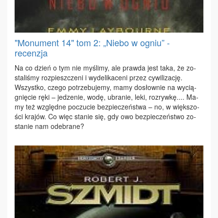
"Monument 14" tom 2: „Niebo w ogniu” -
recenzja
Na co dzień o tym nie my­śli­my, ale praw­da jest ta­ka, że zo­
sta­li­śmy roz­piesz­cze­ni i wy­de­li­ka­ce­ni przez cy­wi­li­za­cję.
Wszyst­ko, cze­go po­trze­bu­je­my, ma­my do­słow­nie na wy­cią­
gnię­cie rę­ki – je­dze­nie, wo­dę, ubra­nie, le­ki, roz­ryw­kę.... Ma­
my też względ­ne po­czu­cie bez­pie­czeń­stwa – no, w więk­szo­
ści kra­jów. Co więc sta­nie się, gdy owo bez­pie­czeń­stwo zo­
sta­nie nam ode­bra­ne?