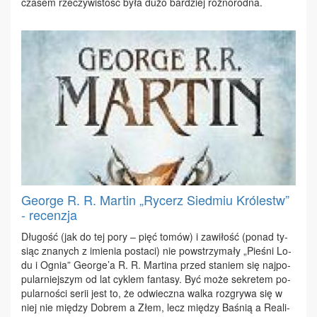
cza­sem rze­czy­wi­stość by­ła du­żo bar­dziej róż­no­rod­na.
George R. R. Martin „Rycerz Siedmiu Królestw”
- recenzja
Dłu­gość (jak do tej po­ry – pięć to­mów) i za­wi­łość (po­nad ty­
siąc zna­nych z imie­nia po­sta­ci) nie po­wstrzy­ma­ły „Pie­śni Lo­
du i Ognia” Geo­r­ge’a R. R. Mar­ti­na przed sta­niem się naj­po­
pu­lar­niej­szym od lat cy­klem fan­ta­sy. Być mo­że se­kre­tem po­
pu­lar­no­ści se­rii jest to, że od­wiecz­na wal­ka roz­gry­wa się w
niej nie mię­dzy Do­brem a Złem, lecz mię­dzy Ba­śnią a Re­ali­