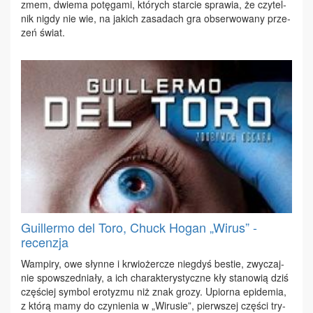
zmem, dwie­ma po­tę­ga­mi, któ­rych star­cie spra­wia, że czy­tel­
nik ni­g­dy nie wie, na ja­kich za­sa­dach gra ob­ser­wo­wa­ny prze­
zeń świat.
Guillermo del Toro, Chuck Hogan „Wirus” -
recenzja
Wam­pi­ry, owe słyn­ne i krwio­żer­cze nie­gdyś be­stie, zwy­czaj­
nie spo­wsze­dnia­ły, a ich cha­rak­te­ry­stycz­ne kły sta­no­wią dziś
czę­ściej sym­bol ero­ty­zmu niż znak gro­zy. Upior­na epi­de­mia,
z któ­rą ma­my do czy­nie­nia w „Wi­ru­sie”, pierw­szej czę­ści try­