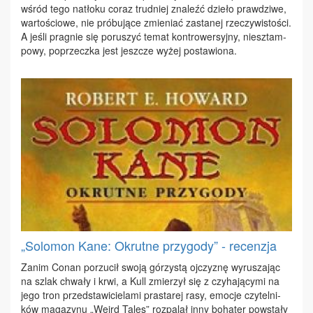
wśród te­go na­tło­ku co­raz trud­niej zna­leźć dzie­ło praw­dzi­we,
war­to­ścio­we, nie pró­bu­ją­ce zmie­niać za­sta­nej rze­czy­wi­sto­ści.
A je­śli pra­gnie się po­ru­szyć te­mat kon­tro­wer­syj­ny, nie­sztam­
po­wy, po­przecz­ka jest jesz­cze wy­żej po­sta­wio­na.
„Solomon Kane: Okrutne przygody” - recenzja
Za­nim Co­nan po­rzu­cił swo­ją gó­rzy­stą oj­czy­znę wy­ru­sza­jąc
na szlak chwa­ły i krwi, a Kull zmie­rzył się z czy­ha­ją­cy­mi na
je­go tron przed­sta­wi­cie­la­mi pra­sta­rej ra­sy, emo­cje czy­tel­ni­
ków ma­ga­zy­nu „We­ird Ta­les” roz­pa­lał in­ny bo­ha­ter po­wsta­ły