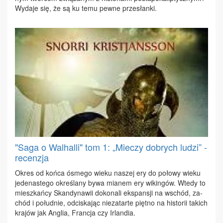
Wy­da­je się, że są ku te­mu pew­ne prze­słan­ki.
"Saga o Walhalli" tom 1: „Mieczy dobrych ludzi” -
recenzja
Okres od koń­ca ósme­go wie­ku na­szej ery do po­ło­wy wie­ku
je­de­na­ste­go okre­śla­ny by­wa mia­nem ery wi­kin­gów. Wte­dy to
miesz­kań­cy Skan­dy­na­wii do­ko­na­li eks­pan­sji na wschód, za­
chód i po­łu­dnie, od­ci­ska­jąc nie­za­tar­te pięt­no na hi­sto­rii ta­kich
kra­jów jak An­glia, Fran­cja czy Ir­lan­dia.