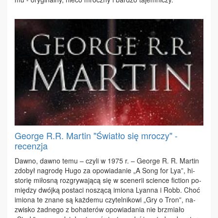
George R.R. Martin "Światło się mroczy" -
recenzja
Daw­no, daw­no te­mu – czy­li w 1975 r. – Geo­r­ge R. R. Mar­tin
zdo­był na­gro­dę Hu­go za opo­wia­da­nie „A Song for Lya”, hi­
sto­rię mi­ło­sną roz­gry­wa­ją­cą się w sce­ne­rii scien­ce fic­tion po­
mię­dzy dwój­ką po­sta­ci no­szą­cą imio­na Ly­an­na i Robb. Choć
imio­na te zna­ne są każ­de­mu czy­tel­ni­ko­wi „Gry o Tron”, na­
zwi­sko żad­ne­go z bo­ha­te­rów opo­wia­da­nia nie brzmia­ło