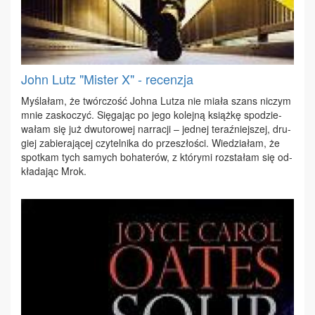
John Lutz "Mister X" - recenzja
My­śla­łam, że twór­czość Joh­na Lut­za nie mia­ła szans ni­czym
mnie za­sko­czyć. Się­ga­jąc po je­go ko­lej­ną książ­kę spo­dzie­
wa­łam się już dwu­to­ro­wej nar­ra­cji – jed­nej te­raź­niej­szej, dru­
giej za­bie­ra­ją­cej czy­tel­ni­ka do prze­szło­ści. Wie­dzia­łam, że
spo­tkam tych sa­mych bo­ha­te­rów, z któ­ry­mi roz­sta­łam się od­
kła­da­jąc Mrok.