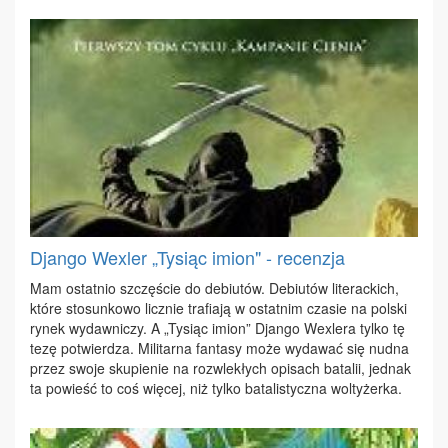
Django Wexler „Tysiąc imion" - recenzja
Mam ostat­nio szczę­ście do de­biu­tów. De­biu­tów li­te­rac­kich,
któ­re sto­sun­ko­wo licz­nie tra­fia­ją w ostat­nim cza­sie na pol­ski
ry­nek wy­daw­ni­czy. A „Ty­siąc imion” Djan­go We­xle­ra tyl­ko tę
te­zę po­twier­dza. Mi­li­tar­na fan­ta­sy mo­że wy­da­wać się nud­na
przez swo­je sku­pie­nie na roz­wle­kłych opi­sach ba­ta­lii, jed­nak
ta po­wieść to coś wię­cej, niż tyl­ko ba­ta­li­stycz­na wol­ty­żer­ka.