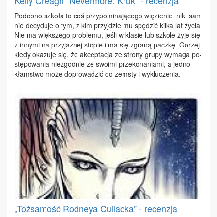
Kelly Creagh "Nevermore. Kruk" - recenzja
Po­dob­no szko­ła to coś przy­po­mi­na­ją­ce­go wię­zie­nie ­ nikt sam
nie de­cy­du­je o tym, z kim przyj­dzie mu spę­dzić kil­ka lat ży­cia.
Nie ma więk­sze­go pro­ble­mu, je­śli w kla­sie lub szko­le ży­je się
z in­ny­mi na przy­ja­znej sto­pie i ma się zgra­ną pacz­kę. Go­rzej,
kie­dy oka­zu­je się, że ak­cep­ta­cja ze stro­ny gru­py wy­ma­ga po­
stę­po­wa­nia nie­zgod­nie ze swo­imi prze­ko­na­nia­mi, a jed­no
kłam­stwo mo­że do­pro­wa­dzić do ze­msty i wy­klu­cze­nia.
„Tożsamość Rodneya Cullacka” - recenzja