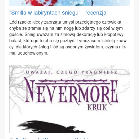
"Smilla w labiryntach śniegu" - recenzja
Lód rzad­ko kie­dy za­przą­ta umysł prze­cięt­ne­go czło­wie­ka,
chy­ba że zła­mie się na nim no­gę lub zda­rzy się coś w tym
gu­ście. Śnieg uwa­żam za zi­mo­wą de­ko­ra­cję lub kło­po­tli­wy
ba­last, któ­re­go trze­ba się po­zbyć. Tym­cza­sem ist­nie­ją znaw­
cy, dla któ­rych śnieg i lód są osob­nym ży­wio­łem, czymś nie­
mal udu­cho­wio­nym.