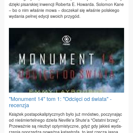
dzię­ki pi­sar­skiej in­wen­cji Ro­ber­ta E. Ho­war­da. So­lo­mon Ka­ne
– bo o nim wła­śnie mo­wa – do­cze­kał się wła­śnie pol­skie­go
wy­da­nia peł­nej edy­cji swo­ich przy­gód.
"Monument 14" tom 1: "Odcięci od świata" -
recenzja
Ksią­żek po­sta­po­ka­lip­tycz­nych by­ło już mnó­stwo, po­czy­na­jąc
od nie­śmier­tel­ne­go dzie­ła Ne­vil­le'a Shu­te'a "Ostat­ni brzeg".
Prze­waż­nie są nie­zbyt opty­mi­stycz­ne, gdyż gdy ja­kieś wy­da­
rze­nia po­prze­dza po­waż­na ka­ta­stro­fa, to jest rze­czą ja­sną,