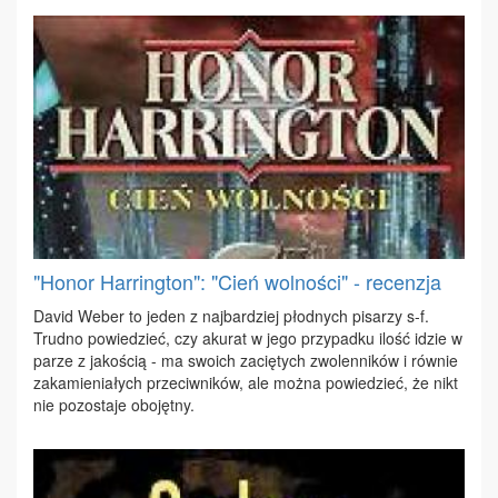
"Honor Harrington": "Cień wolności" - recenzja
Da­vid We­ber to je­den z naj­bar­dziej płod­nych pi­sa­rzy s-f.
Trud­no po­wie­dzieć, czy aku­rat w je­go przy­pad­ku ilość idzie w
pa­rze z ja­ko­ścią - ma swo­ich za­cię­tych zwo­len­ni­ków i rów­nie
za­ka­mie­nia­łych prze­ciw­ni­ków, ale moż­na po­wie­dzieć, że nikt
nie po­zo­sta­je obo­jęt­ny.