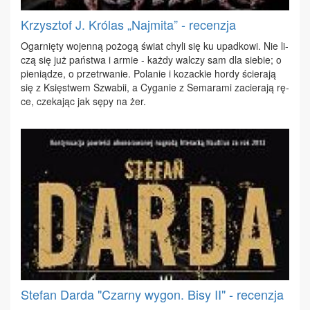
Krzysztof J. Królas „Najmita” - recenzja
Ogar­nię­ty wo­jen­ną po­żo­gą świat chy­li się ku upad­ko­wi. Nie li­
czą się już pań­stwa i ar­mie - każ­dy wal­czy sam dla sie­bie; o
pie­nią­dze, o prze­trwa­nie. Po­la­nie i ko­zac­kie hor­dy ście­ra­ją
się z Księ­stwem Szwa­bii, a Cy­ga­nie z Se­ma­ra­mi za­cie­ra­ją rę­
ce, cze­ka­jąc jak sę­py na żer.
Stefan Darda "Czarny wygon. Bisy II" - recenzja