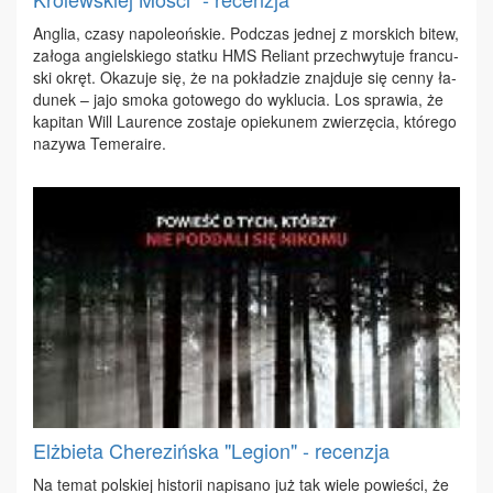
An­glia, cza­sy na­po­le­oń­skie. Pod­czas jed­nej z mor­skich bi­tew,
za­ło­ga an­giel­skie­go stat­ku HMS Re­liant prze­chwy­tu­je fran­cu­
ski okręt. Oka­zu­je się, że na po­kła­dzie znaj­du­je się cen­ny ła­
du­nek – ja­jo smo­ka go­to­we­go do wy­klu­cia. Los spra­wia, że
ka­pi­tan Will Lau­ren­ce zo­sta­je opie­ku­nem zwie­rzę­cia, któ­re­go
na­zy­wa Te­me­ra­ire.
Elżbieta Cherezińska "Legion" - recenzja
Na te­mat pol­skiej hi­sto­rii na­pi­sa­no już tak wie­le po­wie­ści, że