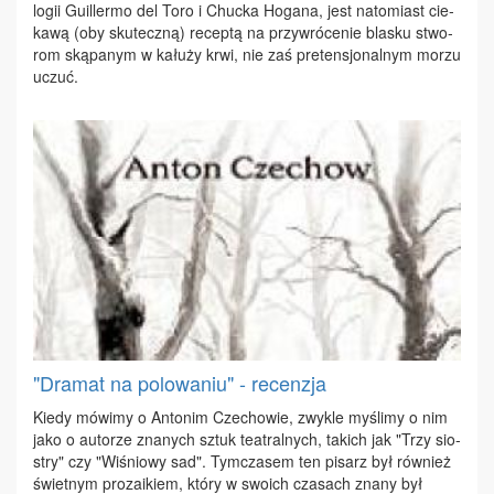
lo­gii Gu­il­ler­mo del To­ro i Chuc­ka Ho­ga­na, jest na­to­miast cie­
ka­wą (oby sku­tecz­ną) re­cep­tą na przy­wró­ce­nie bla­sku stwo­
rom ską­pa­nym w ka­łu­ży krwi, nie zaś pre­ten­sjo­nal­nym mo­rzu
uczuć.
"Dramat na polowaniu" - recenzja
Kie­dy mó­wi­my o An­to­nim Cze­cho­wie, zwy­kle my­śli­my o nim
ja­ko o au­to­rze zna­nych sztuk te­atral­nych, ta­kich jak "Trzy sio­
stry" czy "Wi­śnio­wy sad". Tym­cza­sem ten pi­sarz był rów­nież
świet­nym pro­za­ikiem, któ­ry w swo­ich cza­sach zna­ny był