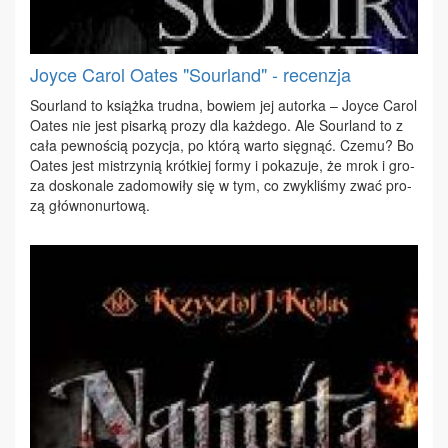
Joyce Carol Oates "Sourland" - recenzja
So­ur­land to książ­ka trud­na, bo­wiem jej au­tor­ka – Joy­ce Ca­rol
Oates nie jest pi­sar­ką pro­zy dla każ­de­go. Ale So­ur­land to z
ca­ła pew­no­ścią po­zy­cja, po któ­rą war­to się­gnąć. Cze­mu? Bo
Oates jest mi­strzy­nią krót­kiej for­my i po­ka­zu­je, że mrok i gro­
za do­sko­na­le za­do­mo­wi­ły się w tym, co zwy­kli­śmy zwać pro­
zą głów­no­nur­to­wą.