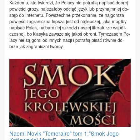
Każ­de­mu, kto twier­dzi, że Po­la­cy nie po­tra­fią na­pi­sać do­brej
po­wie­ści gro­zy, na­le­ża­ło­by od­ciąć ję­zyk lub przy­naj­mniej do­
stęp do In­ter­ne­tu. Po­wszech­ne prze­ko­na­nie, że naj­gor­sza
po­wieść za­gra­nicz­na lep­sza jest od naj­lep­szej, ja­ką mógł­by
na­pi­sać Po­lak, naj­bar­dziej szko­dzi na­szej li­te­ra­tu­rze współ­
cze­snej, bo kla­sy­ka za­wsze się ja­koś obro­ni. Tym­cza­sem Po­
la­cy nie są gor­si od in­nych na­cji i po­tra­fią pi­sać rów­nie do­
brze jak za­gra­nicz­ni twór­cy.
Naomi Novik "Temeraire" tom 1:"Smok Jego
Królewskiej Mości" - recenzja