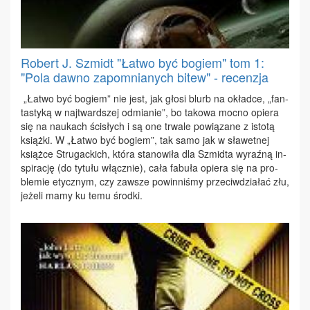
Robert J. Szmidt "Łatwo być bogiem" tom 1:
"Pola dawno zapomnianych bitew" - recenzja
„Ła­two być bo­giem” nie jest, jak gło­si blurb na okład­ce, „fan­
ta­sty­ką w naj­tward­szej od­mia­nie”, bo ta­ko­wa moc­no opie­ra
się na na­ukach ści­słych i są one trwa­le po­wią­za­ne z isto­tą
książ­ki. W „Ła­two być bo­giem”, tak sa­mo jak w sła­wet­nej
książ­ce Stru­gac­kich, któ­ra sta­no­wi­ła dla Szmid­ta wy­raź­ną in­
spi­ra­cję (do ty­tu­łu włącz­nie), ca­ła fa­bu­ła opie­ra się na pro­
ble­mie etycz­nym, czy za­wsze po­win­ni­śmy prze­ciw­dzia­łać złu,
je­że­li ma­my ku te­mu środ­ki.