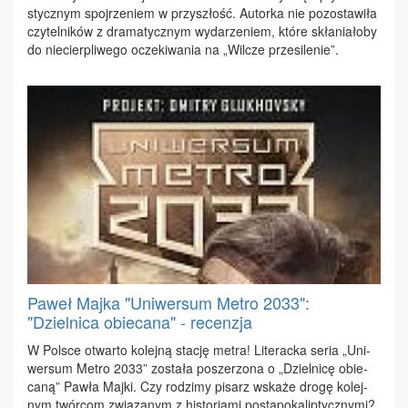
stycz­nym spoj­rze­niem w przy­szłość. Au­tor­ka nie po­zo­sta­wi­ła
czy­tel­ni­ków z dra­ma­tycz­nym wy­da­rze­niem, któ­re skła­nia­ło­by
do nie­cier­pli­we­go ocze­ki­wa­nia na „Wil­cze prze­si­le­nie”.
Paweł Majka "Uniwersum Metro 2033":
"Dzielnica obiecana" - recenzja
W Pol­sce otwar­to ko­lej­ną sta­cję me­tra! Li­te­rac­ka se­ria „Uni­
wer­sum Me­tro 2033” zo­sta­ła po­sze­rzo­na o „Dziel­ni­cę obie­
ca­ną” Paw­ła Maj­ki. Czy ro­dzi­my pi­sarz wska­że dro­gę ko­lej­
nym twór­com zwią­za­nym z hi­sto­ria­mi po­sta­po­ka­lip­tycz­ny­mi?