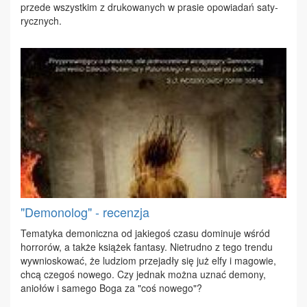
przede wszyst­kim z dru­ko­wa­nych w pra­sie opo­wia­dań sa­ty­
rycz­nych.
"Demonolog" - recenzja
Te­ma­ty­ka de­mo­nicz­na od ja­kie­goś cza­su do­mi­nu­je wśród
hor­ro­rów, a tak­że ksią­żek fan­ta­sy. Nie­trud­no z te­go tren­du
wy­wnio­sko­wać, że lu­dziom prze­ja­dły się już el­fy i ma­go­wie,
chcą cze­goś no­we­go. Czy jed­nak moż­na uznać de­mo­ny,
anio­łów i sa­me­go Bo­ga za "coś no­we­go"?