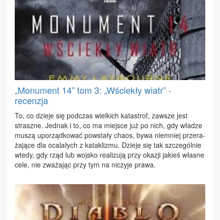
„Monument 14” tom 3: „Wściekły wiatr” -
recenzja
To, co dzie­je się pod­czas wiel­kich ka­ta­strof, za­wsze jest
strasz­ne. Jed­nak i to, co ma miej­sce już po nich, gdy wła­dze
mu­szą upo­rząd­ko­wać po­wsta­ły cha­os, by­wa nie­mniej prze­ra­
ża­ją­ce dla oca­la­łych z ka­ta­kli­zmu. Dzie­je się tak szcze­gól­nie
wte­dy, gdy rząd lub woj­sko re­ali­zu­ją przy oka­zji ja­kieś wła­sne
ce­le, nie zwa­ża­jąc przy tym na ni­czy­je pra­wa.