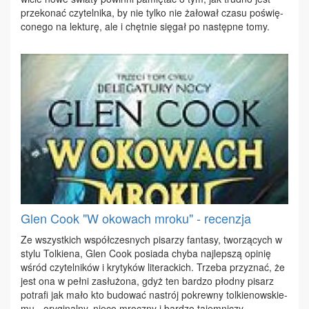
prze­ko­nać czy­tel­ni­ka, by nie tyl­ko nie ża­ło­wał cza­su po­świę­
co­ne­go na lek­tu­rę, ale i chęt­nie się­gał po na­stęp­ne to­my.
Glen Cook "W okowach mroku" - recenzja
Ze wszyst­kich współ­cze­snych pi­sa­rzy fan­ta­sy, two­rzą­cych w
sty­lu Tol­kie­na, Glen Co­ok po­sia­da chy­ba naj­lep­szą opi­nię
wśród czy­tel­ni­ków i kry­ty­ków li­te­rac­kich. Trze­ba przy­znać, że
jest ona w peł­ni za­słu­żo­na, gdyż ten bar­dzo płod­ny pi­sarz
po­tra­fi jak ma­ło kto bu­do­wać na­strój po­krew­ny tol­kie­now­skie­
mu - ory­gi­nal­ny, nie­co mrocz­ny i bar­dzo ta­jem­ni­czy.