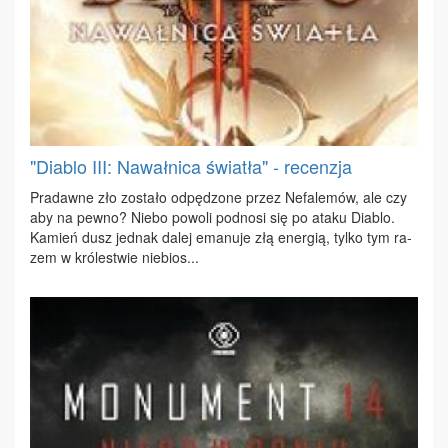
"Diablo III: Nawałnica światła" - recenzja
Pra­daw­ne zło zo­sta­ło od­pę­dzo­ne przez Ne­fa­le­mów, ale czy
aby na pew­no? Nie­bo po­wo­li pod­no­si się po ata­ku Dia­blo.
Ka­mień dusz jed­nak da­lej ema­nu­je złą ener­gią, tyl­ko tym ra­
zem w kró­le­stwie nie­bios...