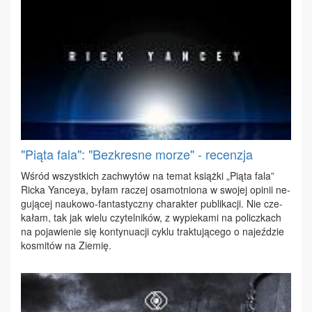
"Piąta fala": "Bezkresne morze" - recenzja
Wśród wszyst­kich za­chwy­tów na te­mat książ­ki „Pią­ta fa­la”
Ric­ka Yan­ceya, by­łam ra­czej osa­mot­nio­na w swo­jej opi­nii ne­
gu­ją­cej na­uko­wo-fan­ta­stycz­ny cha­rak­ter pu­bli­ka­cji. Nie cze­
ka­łam, tak jak wie­lu czy­tel­ni­ków, z wy­pie­ka­mi na po­licz­kach
na po­ja­wie­nie się kon­ty­nu­acji cy­klu trak­tu­ją­ce­go o na­jeź­dzie
ko­smi­tów na Zie­mię.