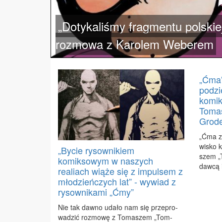
„Dotykaliśmy fragmentu polskiej
rozmowa z Karolem Weberem
„Ćma”
podzi
komi
Toma
Grod
„Ćma za­
wi­sko 
„Bycie rysownikiem
szem „T
komiksowym w naszych
daw­cą i
realiach wiąże się z impulsem z
młodzieńczych lat” - wywiad z
rysownikami „Ćmy”
Nie tak daw­no uda­ło nam się prze­pro­
wa­dzić roz­mo­wę z To­ma­szem „Tom­