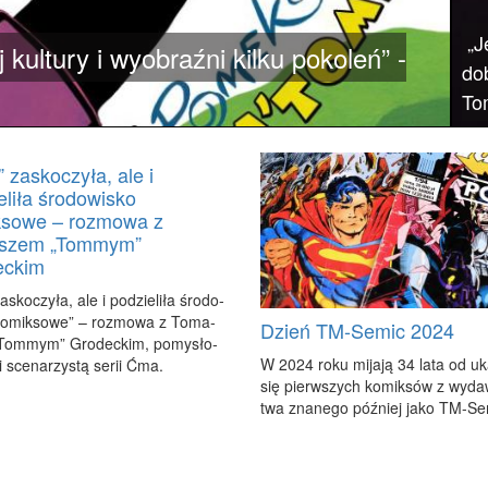
„J
 kultury i wyobraźni kilku pokoleń” -
do
To
 zaskoczyła, ale i
eliła środowisko
ksowe – rozmowa z
szem „Tommym”
eckim
sko­czy­ła, ale i po­dzie­li­ła śro­do­
ko­mik­so­we” – roz­mo­wa z To­ma­
Dzień TM-Semic 2024
om­mym” Gro­dec­kim, po­my­sło­
W 2024 ro­ku mi­ja­ją 34 la­ta od uk
 sce­na­rzy­stą se­rii Ćma.
się pierw­szych ko­mik­sów z wy­da
twa zna­ne­go póź­niej ja­ko TM-Se