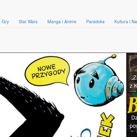
Gry
Star Wars
Manga i Anime
Paradoks
Kultura i N
„Z
z 
Dz
po