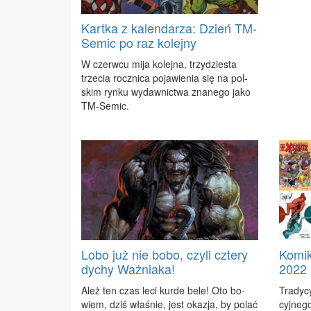
Kartka z kalendarza: Dzień TM-
Semic po raz kolejny
W czerw­cu mi­ja ko­lej­na, trzy­dzie­sta
trze­cia rocz­ni­ca po­ja­wie­nia się na pol­
skim ryn­ku wy­daw­nic­twa zna­ne­go ja­ko
TM-Se­mic.
Lobo już nie bobo, czyli cztery
Komi
dychy Ważniaka!
2022 
Ależ ten czas le­ci kur­de be­le! Oto bo­
Tra­dy­
wiem, dziś wła­śnie, jest oka­zja, by po­lać
cyj­ne­g