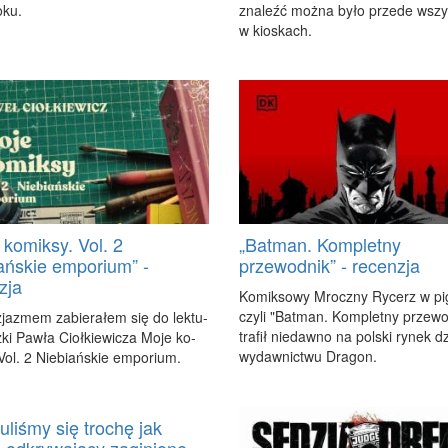
­ku.
zna­leźć moż­na by­ło przede wszy
w kio­skach.
 komiksy. Vol. 2
„Batman. Kompletny
ańskie emporium” -
przewodnik” - recenzja
zja
Ko­mik­so­wy Mrocz­ny Ry­cerz w pi­
czy­li "Bat­man. Kom­plet­ny prze­wo
zja­zmem za­bie­ra­łem się do lek­tu­
tra­fił nie­daw­no na pol­ski ry­nek dz
­ki Paw­ła Cioł­kie­wi­cza Mo­je ko­
wy­daw­nic­twu Dra­gon.
Vol. 2 Nie­biań­skie em­po­rium.
uliśmy się trochę jak
e odkrywający zaginione