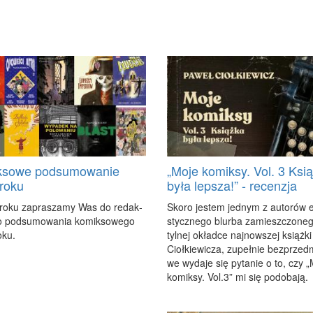
ksowe podsumowanie
„Moje komiksy. Vol. 3 Ksi
roku
była lepsza!” - recenzja
ro­ku za­pra­sza­my Was do re­dak­
Sko­ro je­stem jed­nym z au­to­rów en
o pod­su­mo­wa­nia ko­mik­so­we­go
stycz­ne­go blur­ba za­miesz­czo­ne­
­ku.
tyl­nej okład­ce naj­now­szej książ­k
Cioł­kie­wi­cza, zu­peł­nie bez­przed­
we wy­da­je się py­ta­nie o to, czy „
ko­mik­sy. Vol.3” mi się po­do­ba­ją.