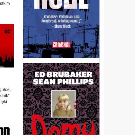
st­kim
guł­ce,
d­nik"
ię­ki