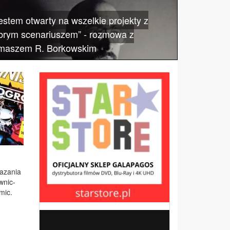
estem otwarty na wszelkie projekty z
brym scenariuszem” - rozmowa z
maszem R. Borkowskim
a­za­nia
w­nic­
­mic.