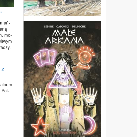
”
o­mań­
wa­ną
om, mo­
­kli­wym
ła­dzy.
 z
 al­bum
w Pol­