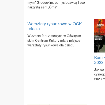
mym” Gro­dec­kim, po­my­sło­daw­cą i sce­
na­rzy­stą se­rii „Ćma”.
Warsztaty rysunkowe w OCK –
relacja
W cza­sie fe­rii zi­mo­wych w Oświę­cim­
skim Cen­trum Kul­tu­ry mia­ły miej­sce
warsz­ta­ty ry­sun­ko­we dla dzie­ci.
Komi
2023 
Jak co 
cyj­ne­g
2023 ro