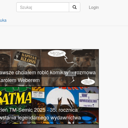
Login
auka
awsze chciałem robić komiksy” - rozmowa
Karolem Weberem
ień TM-Semic 2025 - 35. rocznica
wstania legendarnego wydawnictwa