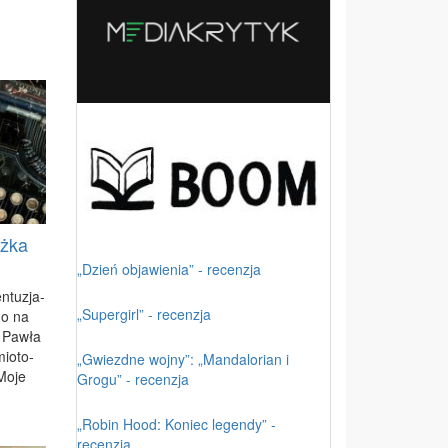
ążka
„Dzień objawienia” - recenzja
­tu­zja­
„Supergirl” - recenzja
go na
i Paw­ła
mio­to­
„Gwiezdne wojny”: „Mandalorian i
Mo­je
Grogu” - recenzja
„Robin Hood: Koniec legendy” -
recenzja