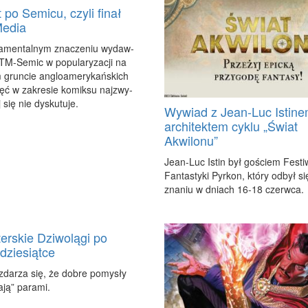
 po Semicu, czyli finał
Media
a­men­tal­nym zna­cze­niu wy­daw­
TM-Se­mic w po­pu­la­ry­za­cji na
 grun­cie an­glo­ame­ry­kań­skich
ęć w za­kre­sie ko­mik­su naj­zwy­
j się nie dys­ku­tu­je.
Wywiad z Jean-Luc Istine
architektem cyklu „Świat
Akwilonu”
Je­an-Luc Istin był go­ściem Fe­sti­
Fan­ta­sty­ki Pyr­kon, któ­ry od­był s
zna­niu w dniach 16-18 czerw­ca.
erskie Dziwolągi po
dziesiątce
zda­rza się, że do­bre po­my­sły
­ją” pa­ra­mi.