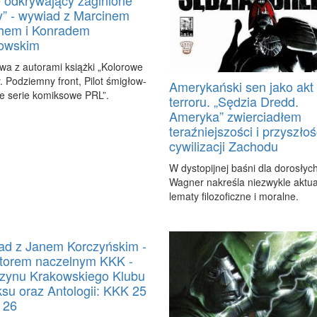
y” - wywiad z Marcinem
hem i Konradem
owskim
a z au­to­ra­mi książ­ki „Ko­lo­ro­we
y. Pod­ziem­ny front, Pi­lot śmi­głow­
Amerykański sen jako akt
ne se­rie ko­mik­so­we PRL”.
terroru. „Sędzia Dredd.
Ameryka” zwierciadłem
teraźniejszości i przyszłoś
cywilizacji Zachodu
W dys­to­pij­nej ba­śni dla do­ro­sły
Wa­gner na­kre­śla nie­zwy­kle ak­tu­
le­ma­ty fi­lo­zo­ficz­ne i mo­ral­ne.
d z Janem Korczyńskim -
torem naczelnym KKK -
zynu Krakowskiego Klubu
su oraz Antologii: KKK 25
 26