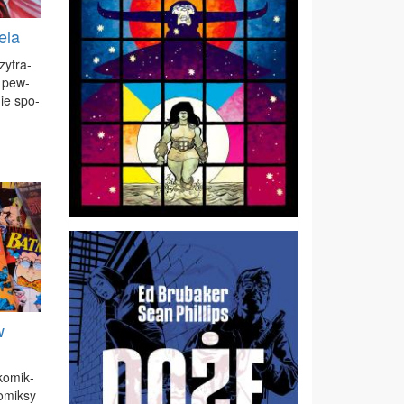
ela
zy­tra­
h pew­
nie spo­
w
ko­mik­
­mik­sy