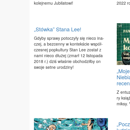
ko­lej­ne­mu Ju­bi­la­to­wi!
2022 ro
„Stówka” Stana Lee!
Gdy­by spra­wy po­to­czy­ły się nie­co ina­
czej, a bez­cen­ny w kon­tek­ście współ­
cze­snej po­pkul­tu­ry Stan Lee zo­stał z
na­mi nie­co dłu­żej (zmarł 12 li­sto­pa­da
2018 r.) dziś wła­śnie ob­cho­dził­by on
swo­je set­ne uro­dzi­ny!
„Moje
Niebi
recen
Z en­tu­
ry książ
mik­sy. 
„Pocz
ludzi