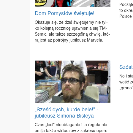
Po­czą­t
to okre
Dom Pomysłów świętuje!
Pol­sce 
Oka­zu­je się, że dziś świę­tu­je­my nie tyl­
ko ko­lej­ną rocz­ni­cę ujaw­nie­nia się TM-
Se­mic, ale tak­że szcze­gól­ną chwi­lę, któ­
rą jest aż po­trój­ny ju­bi­le­usz Ma­rve­la.
Szóst
No i sta
wość ze
„gro­no”
„Sześć dych, kurde bele!” -
jubileusz Simona Bisleya
Czas „le­ci” nie­ubła­ga­nie i ta re­gu­ła nie
omi­ja tak­że wir­tu­ozów z za­kre­su ope­ro­