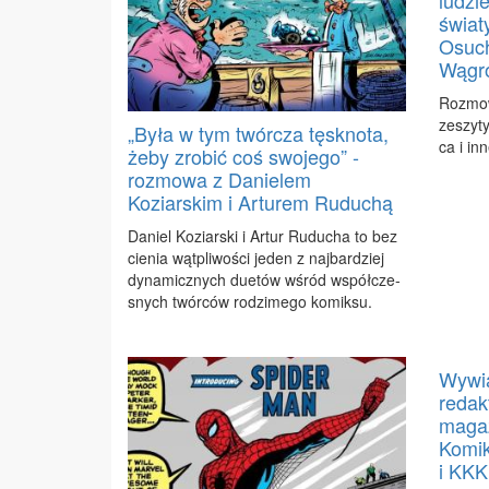
świat
Osuc
Wągr
Roz­mo­w
ze­szy­t
„Była w tym twórcza tęsknota,
ca i in­
żeby zrobić coś swojego” -
rozmowa z Danielem
Koziarskim i Arturem Ruduchą
Da­niel Ko­ziar­ski i Ar­tur Ru­du­cha to bez
cie­nia wąt­pli­wo­ści je­den z naj­bar­dziej
dy­na­micz­nych du­etów wśród współ­cze­
snych twór­ców ro­dzi­me­go ko­mik­su.
Wywia
redak
maga
Komik
i KKK