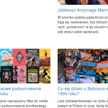
Jubileusz Arcymaga Marv
W sze­ro­ko po­ję­tej po­pkul­tu­rze pr
fia­ją się oso­bo­wo­ści, bez któ­ryc
nych „prze­strze­ni” w jej ra­mach 
sób wręcz so­bie wy­obra­zić.
ksowe podsumowanie
Co się działo u Batmana 
roku
1993 roku?
cyj­nie za­pra­sza­my Was do re­dak­
La­ta dzie­więć­dzie­sią­te na ryn­ku 
o pod­su­mo­wa­nia ko­mik­so­we­go
so­wym w Pol­sce to czas, kie­dy ko