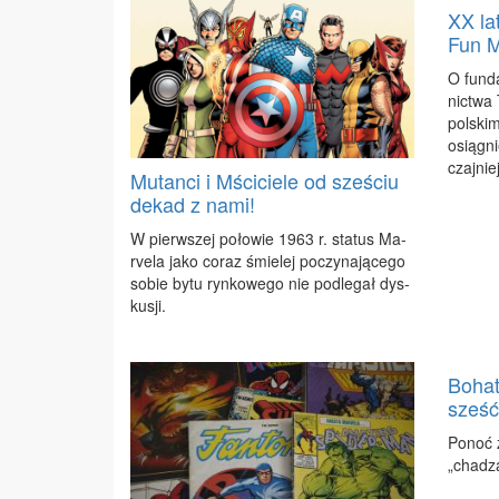
XX lat
Fun 
O fun­d
nic­twa 
pol­skim
osią­gni
czaj­nie
Mutanci i Mściciele od sześciu
dekad z nami!
W pierw­szej po­ło­wie 1963 r. sta­tus Ma­
rve­la ja­ko co­raz śmie­lej po­czy­na­ją­ce­go
so­bie by­tu ryn­ko­we­go nie pod­le­gał dys­
ku­sji.
Bohat
sześć
Po­noć 
„cha­dza