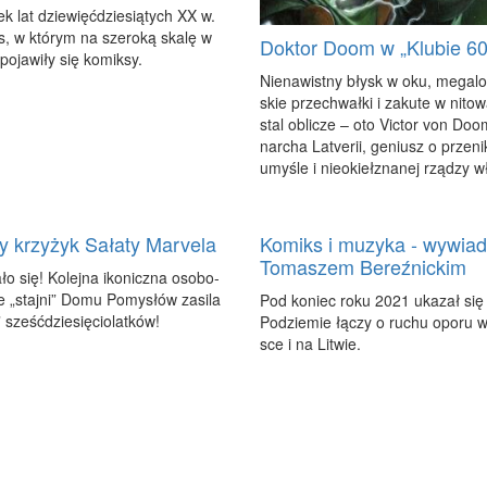
ek lat dzie­więć­dzie­sią­tych XX w.
s, w któ­rym na sze­ro­ką ska­lę w
Doktor Doom w „Klubie 60
po­ja­wi­ły się ko­mik­sy.
Nie­na­wist­ny błysk w oku, me­ga­l
skie prze­chwał­ki i za­ku­te w ni­to­
stal ob­li­cze – oto Vic­tor von Do­
nar­cha La­tve­rii, ge­niusz o prze­ni
umy­śle i nie­okieł­zna­nej rzą­dzy w
y krzyżyk Sałaty Marvela
Komiks i muzyka - wywiad
Tomaszem Bereźnickim
­ło się! Ko­lej­na iko­nicz­na oso­bo­
 „staj­ni” Do­mu Po­my­słów za­si­la
Pod ko­niec ro­ku 2021 uka­zał się
 sześć­dzie­się­cio­lat­ków!
Pod­zie­mie łą­czy o ru­chu opo­ru 
sce i na Li­twie.