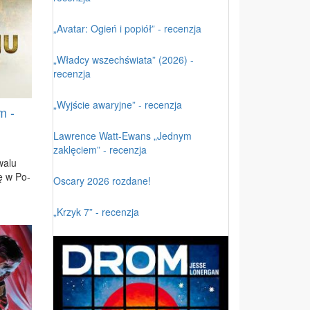
„Avatar: Ogień i popiół” - recenzja
„Władcy wszechświata” (2026) -
recenzja
„Wyjście awaryjne” - recenzja
m -
Lawrence Watt-Ewans „Jednym
zaklęciem” - recenzja
wa­lu
ię w Po­
Oscary 2026 rozdane!
„Krzyk 7” - recenzja