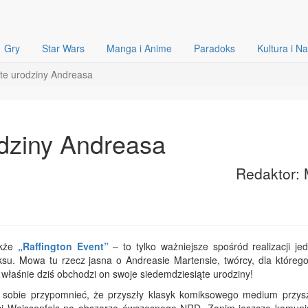
Gry
Star Wars
Manga i Anime
Paradoks
Kultura i N
te urodziny Andreasa
dziny Andreasa
Redaktor: 
akże
„Raffington Event”
– to tylko ważniejsze spośród realizacji je
ksu. Mowa tu rzecz jasna o Andreasie Martensie, twórcy, dla któreg
, właśnie dziś obchodzi on swoje siedemdziesiąte urodziny!
amy sobie przypomnieć, że przyszły klasyk komiksowego medium przys