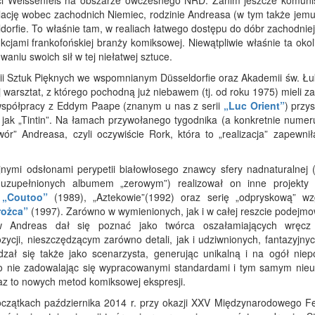
ości Weissenfels na obszarze ówczesnego NRD. Zanim jeszcze komuni
olację wobec zachodnich Niemiec, rodzinie Andreasa (w tym także jemu
dorfie. To właśnie tam, w realiach łatwego dostępu do dóbr zachodniej
cjami frankofońskiej branży komiksowej. Niewątpliwie właśnie ta okol
waniu swoich sił w tej niełatwej sztuce.
ii Sztuk Pięknych we wspomnianym Düsseldorfie oraz Akademii św. Ł
warsztat, z którego pochodną już niebawem (tj. od roku 1975) mieli z
i współpracy z Eddym Paape (znanym u nas z serii
„Luc Orient”
) przy
jak „Tintin”. Na łamach przywołanego tygodnika (a konkretnie numer
twór” Andreasa, czyli oczywiście Rork, która to „realizacja” zapewni
jnymi odsłonami perypetii białowłosego znawcy sfery nadnaturalnej (
zupełnionych albumem „zerowym”) realizował on inne projekty 
,
„Coutoo”
(1989), „Aztekowie”(1992) oraz serię „odpryskową” w
rożca”
(1997). Zarówno w wymienionych, jak i w całej reszcie podejm
ów Andreas dał się poznać jako twórca oszałamiających wręcz
cji, nieszczędzącym zarówno detali, jak i udziwnionych, fantazyjnyc
zał się także jako scenarzysta, generując unikalną i na ogół niep
o nie zadowalając się wypracowanymi standardami i tym samym nieu
az to nowych metod komiksowej ekspresji.
początkach października 2014 r. przy okazji XXV Międzynarodowego Fe