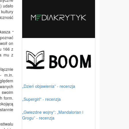
styczne
) udało
 kultury
iczność
ukasza
apoznać
swoił on
u 166 z
ła mu z
łącznie
- m.in.
zględem
„Dzień objawienia” - recenzja
owanych
 swoim
h form.
„Supergirl” - recenzja
okojącą
stannie
„Gwiezdne wojny”: „Mandalorian i
Grogu” - recenzja
stiwalu