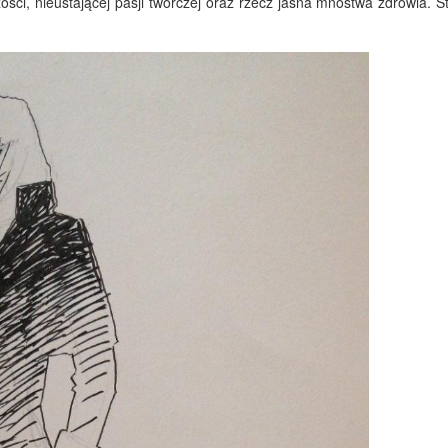
ści, nieustającej pasji twórczej oraz rzecz jasna mnóstwa zdrowia. St