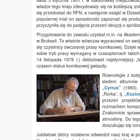
świat 3 stycznia 1951 r. w saksońskiej miejscow
władze tego kraju zdecydowały się na ściślejszą iz
się przedostać do RFN, a następnie osiąść w Düssel
popularnej miał on sposobność zapoznać się produk
przyczyniła się do podjęcia przezeń decyzji o spróbo
Przygotowanie do zawodu uzyskał m.in. na Akadem
w Brukseli. To właśnie wówczas wypracował on swój 
się czytelnicy ówczesnej prasy komiksowej. Dzięk
sobie tryb pracy wymagany w czasopismach takich 
14 listopada 1978 r.) debiutował najsłynniejszy „
czasem status komiksowej gwiazdy.
Równolegle z kole
siedem albumów u
„Cyrrus”
(1983)
„Rorka”, tj.
„Kozio
przezeń projekt
rozmachem kompozy
Znakomicie sprawd
atmosferę. Do teg
doszukując się cor
Jubilatowi (który notabene odwiedził nasz kraj w 