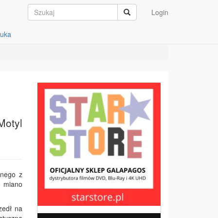
Login
auka
Motyl
dnego z
o miano
zedł na