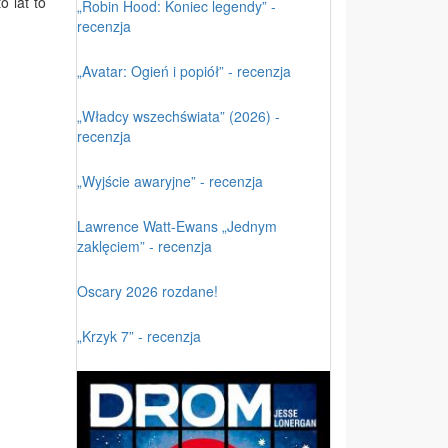
o lat to
„Robin Hood: Koniec legendy” -
recenzja
„Avatar: Ogień i popiół” - recenzja
„Władcy wszechświata” (2026) -
recenzja
„Wyjście awaryjne” - recenzja
Lawrence Watt-Ewans „Jednym
zaklęciem” - recenzja
Oscary 2026 rozdane!
„Krzyk 7” - recenzja