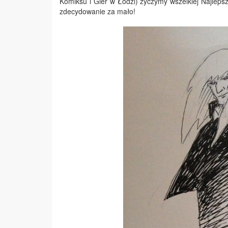
Komiksu i Gier w Łodzi) życzymy wszelkiej Najlepszo
zdecydowanie za mało!