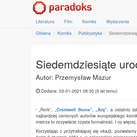
Literatura
Film
Komiks
Wydarzenia
Główna
Komiks
Publicystyka
Siedemdziesią
Siedemdziesiąte uro
Autor: Przemysław Mazur
Dodane: 03-01-2021 08:30 (
6 lat temu
)
„Rork”,
„Cromwell Stone”
,
„Arq”
, a ostatnio t
najbardziej cenionych autorów europejskiego komi
mistrza to oczywiście czysta formalność. I co więcej
Korzystając z przytrafiającej się okazji, pozwal