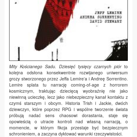
Mity Kościanego Sadu. Dziesięć tysięcy czarnych piór
to
kolejna odsłona konsekwentnie rozwijanego uniwersum
grozy stworzonego przez Jeffa Lemire'a i Andreę Sorrentino.
Lemire splata tu narrację coming-of-age z horrorem
kosmicznym, traktując dziecięcą wyobraźnię nie jako
niewinną ucieczkę, lecz jako niebezpieczny kanał kontaktu z
czymś starszym i obcym. Historia Trish i Jackie, dwóch
dziewczyn, które poprzez RPG i wspólne tworzenie świata
próbują nadać sens chaosowi dorastania, staje się
opowieścią o utracie kontroli nad własną narracją, o
momencie, w którym fikcja przestaje być bezpiecznym
schronieniem, a zaczyna dyktować warunki rzeczywistości.