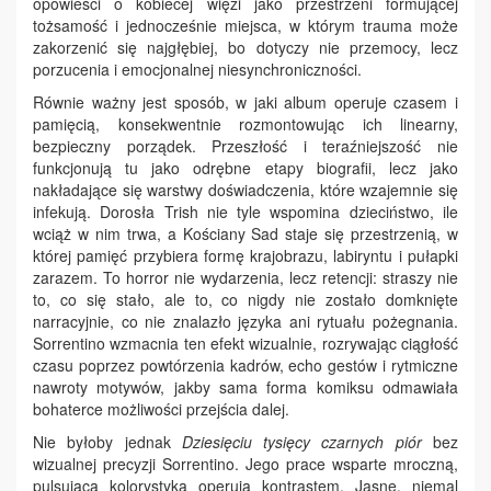
opowieści o kobiecej więzi jako przestrzeni formującej
tożsamość i jednocześnie miejsca, w którym trauma może
zakorzenić się najgłębiej, bo dotyczy nie przemocy, lecz
porzucenia i emocjonalnej niesynchroniczności.
Równie ważny jest sposób, w jaki album operuje czasem i
pamięcią, konsekwentnie rozmontowując ich linearny,
bezpieczny porządek. Przeszłość i teraźniejszość nie
funkcjonują tu jako odrębne etapy biografii, lecz jako
nakładające się warstwy doświadczenia, które wzajemnie się
infekują. Dorosła Trish nie tyle wspomina dzieciństwo, ile
wciąż w nim trwa, a Kościany Sad staje się przestrzenią, w
której pamięć przybiera formę krajobrazu, labiryntu i pułapki
zarazem. To horror nie wydarzenia, lecz retencji: straszy nie
to, co się stało, ale to, co nigdy nie zostało domknięte
narracyjnie, co nie znalazło języka ani rytuału pożegnania.
Sorrentino wzmacnia ten efekt wizualnie, rozrywając ciągłość
czasu poprzez powtórzenia kadrów, echo gestów i rytmiczne
nawroty motywów, jakby sama forma komiksu odmawiała
bohaterce możliwości przejścia dalej.
Nie byłoby jednak
Dziesięciu tysięcy czarnych piór
bez
wizualnej precyzji Sorrentino. Jego prace wsparte mroczną,
pulsującą kolorystyką operują kontrastem. Jasne, niemal