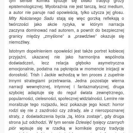
tym sensie komiks sytuuje się blisko tradycji grozy
epistemologicznej. Wyobraźnia nie jest tarczą, lecz medium,
a autor nie panuje nad opowieścią, tylko użycza jej głosu.
Mity Kościanego Sadu
stają się więc gorzką refleksją o
twórczości jako akcie ryzyka, w którym narracja
zaczyna dominować nad autorem, a powrót do bezpiecznej
granicy między „zmyślone” a „prawdziwe” okazuje się
niemożliwy.
Istotnym dopełnieniem opowieści jest także portret kobiecej
przyjaźni, ukazanej nie jako harmonijna wspólnota
doświadczeń, lecz relacja głęboko asymetryczna
emocjonalnie, podatna na pęknięcia w momencie inicjacji w
dorosłość. Trish i Jackie wchodzą w ten proces z zupełnie
innymi strategiami przetrwania. Jedna pozostaje wierna
narracji wewnętrznej, intymnej i fantazmatycznej, druga
szybciej adaptuje się do reguł świata zewnętrznego,
popularności, cielesności, społecznej widzialności. Lemire nie
moralizuje tego rozjazdu, lecz pokazuje jego koszt: horror
rodzi się nie z zazdrości czy zdrady, ale z nierozpoznanej
straty, z doświadczenia bycia „tą, która zostaje”, gdy druga
strona już odchodzi. W tym sensie
Dziesięć tysięcy czarnych
piór
wpisuje się w rzadką w komiksie grozy tradycję