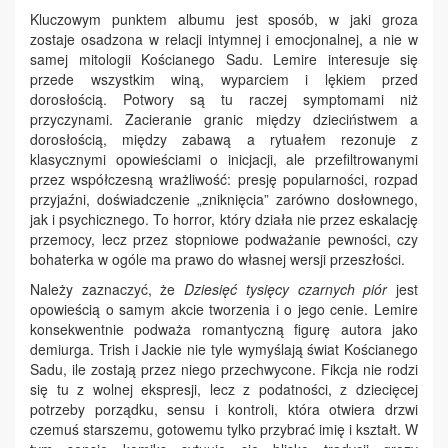
Kluczowym punktem albumu jest sposób, w jaki groza
zostaje osadzona w relacji intymnej i emocjonalnej, a nie w
samej mitologii Kościanego Sadu. Lemire interesuje się
przede wszystkim winą, wyparciem i lękiem przed
dorosłością. Potwory są tu raczej symptomami niż
przyczynami. Zacieranie granic między dzieciństwem a
dorosłością, między zabawą a rytuałem rezonuje z
klasycznymi opowieściami o inicjacji, ale przefiltrowanymi
przez współczesną wrażliwość: presję popularności, rozpad
przyjaźni, doświadczenie „zniknięcia” zarówno dosłownego,
jak i psychicznego. To horror, który działa nie przez eskalację
przemocy, lecz przez stopniowe podważanie pewności, czy
bohaterka w ogóle ma prawo do własnej wersji przeszłości.
Należy zaznaczyć, że
Dziesięć tysięcy czarnych piór
jest
opowieścią o samym akcie tworzenia i o jego cenie. Lemire
konsekwentnie podważa romantyczną figurę autora jako
demiurga. Trish i Jackie nie tyle wymyślają świat Kościanego
Sadu, ile zostają przez niego przechwycone. Fikcja nie rodzi
się tu z wolnej ekspresji, lecz z podatności, z dziecięcej
potrzeby porządku, sensu i kontroli, która otwiera drzwi
czemuś starszemu, gotowemu tylko przybrać imię i kształt. W