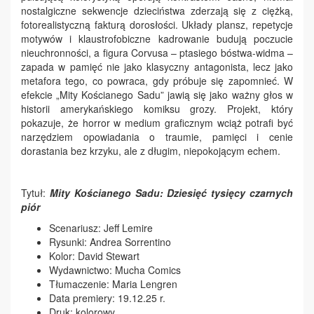
nostalgiczne sekwencje dzieciństwa zderzają się z ciężką,
fotorealistyczną fakturą dorosłości. Układy plansz, repetycje
motywów i klaustrofobiczne kadrowanie budują poczucie
nieuchronności, a figura Corvusa – ptasiego bóstwa-widma –
zapada w pamięć nie jako klasyczny antagonista, lecz jako
metafora tego, co powraca, gdy próbuje się zapomnieć. W
efekcie „Mity Kościanego Sadu” jawią się jako ważny głos w
historii amerykańskiego komiksu grozy. Projekt, który
pokazuje, że horror w medium graficznym wciąż potrafi być
narzędziem opowiadania o traumie, pamięci i cenie
dorastania bez krzyku, ale z długim, niepokojącym echem.
Tytuł:
Mity Kościanego Sadu: Dziesięć tysięcy czarnych
piór
Scenariusz: Jeff Lemire
Rysunki: Andrea Sorrentino
Kolor: David Stewart
Wydawnictwo: Mucha Comics
Tłumaczenie: Maria Lengren
Data premiery: 19.12.25 r.
Druk: kolorowy