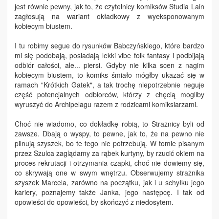
jest równie pewny, jak to, że czytelnicy komiksów Studia Lain
zagłosują na wariant okładkowy z wyeksponowanym
kobiecym biustem.
I tu robimy segue do rysunków Babczyńskiego, które bardzo
mi się podobają, posiadają lekki vibe folk fantasy i podbijają
odbiór całości, ale... piersi. Gdyby nie kilka scen z nagim
kobiecym biustem, to komiks śmiało mógłby ukazać się w
ramach "Krótkich Gatek", a tak trochę niepotrzebnie neguje
część potencjalnych odbiorców, którzy z chęcią mogliby
wyruszyć do Archipelagu razem z rodzicami komiksiarzami.
Choć nie wiadomo, co dokładkę robią, to Strażnicy byli od
zawsze. Dbają o wyspy, to pewne, jak to, że na pewno nie
pilnują szyszek, bo te tego nie potrzebują. W tomie pisanym
przez Szulca zaglądamy za rąbek kurtyny, by rzucić okiem na
proces rekrutacji i otrzymania czapki, choć nie dowiemy się,
co skrywają one w swym wnętrzu. Obserwujemy strażnika
szyszek Marcela, zarówno na początku, jak i u schyłku jego
kariery, poznajemy także Janka, jego następcę. I tak od
opowieści do opowieści, by skończyć z niedosytem.