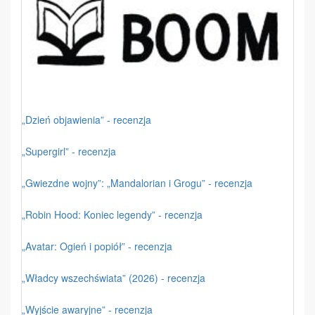
„Dzień objawienia” - recenzja
„Supergirl” - recenzja
„Gwiezdne wojny”: „Mandalorian i Grogu” - recenzja
„Robin Hood: Koniec legendy” - recenzja
„Avatar: Ogień i popiół” - recenzja
„Władcy wszechświata” (2026) - recenzja
„Wyjście awaryjne” - recenzja