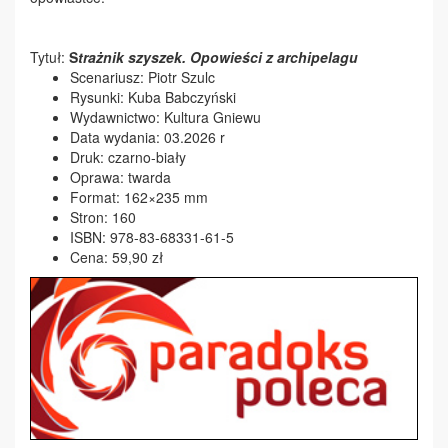
Tytuł:
S
trażnik szyszek. Opowieści z archipelagu
Scenariusz: Piotr Szulc
Rysunki: Kuba Babczyński
Wydawnictwo: Kultura Gniewu
Data wydania: 03.2026 r
Druk: czarno-biały
Oprawa: twarda
Format: 162×235 mm
Stron: 160
ISBN: 978-83-68331-61-5
Cena: 59,90 zł