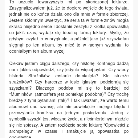
To uczucie towarzyszyło mi po skończonej lekturze.
Zasygnalizowałem już, że to dopiero wejście do tego świata,
jednak nie do końca działa ono dla mnie w formie zbiorczej.
Jestem skłonnym uwierzyć, że seria ta w formie zinów mogła
skraść niejedno serce i dostanie zeszytu z krótką opowiastką
co jakiś czas, wydaje się idealną formą lektury. Myślę, że
gdybym czytał to w oryginale, a później jako już szyszkofan
sięgnął po ten album, by mieć to w ładnym wydaniu, to
oceniałbym ten album wyżej.
Ciekaw jestem ciągu dalszego, czy historię Kontnego dadzą
nam jakieś odpowiedzi, czy jedynie więcej pytań. Czy wtedy
historia Strażników zostanie domknięta? Kto strzeże
strażników? Czy harcerze w lesie iglastym podcierają się
szyszkami? Dlaczego podoba mi się to bardziej od
"Muminków" (atmosfera jest poniekąd podobna)? Czy trochę
bredzę z tymi pytaniami (tak)? I tak uważam, że warto temu
albumowi dać szansę, ale nie powielajcie mojego błędu i
przeczytania komiksu na jednym posiedzeniu. Jedną z
symbolik szyszki jest wieczne życie, a nieśmiertelnym nigdzie
się nie spieszy. A zatem rozłóżcie sobie lekturę "Opowieści z
archipelagu" w czasie i smakujcie ją opowiastka po
opowiastce.