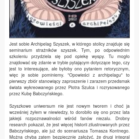
Jest sobie Archipelag Szyszek, w którego stolicy znajduje się
seminarium strażników szyszek. Tym, po odpowiednim
szkoleniu przydziela się pod opiekę wyspy. Tu mogło
znajdować się zdanie w trybie pytającym dotyczące tego, czy
jest to interesujące, ale byłoby ono pytaniem retorycznym,
więc je sobie pominiemy. "Opowieści z archipelagu" to
pierwszy zbiór stanowiący zaproszenie i zarazem przedsmak
świata wykreowanego przez Piotra Szulca i rozrysowanego
przez Kubę Babczyńskiego.
Szyszkowe uniwersum nie jest nowym tworem i choć ja
wcześniej żyłem w niewiedzy, to dorobiło się ono przez lata
jakiejś rozpoznawalności wśród fanów niezalu. Drobny
research pokazał, że jest więcej historii zilustrowanych przez
Babczyńskiego, ale już do scenariusza Tomasza Kontnego.
Można chyba zatem bezpiecznie założyć, że drugi integral