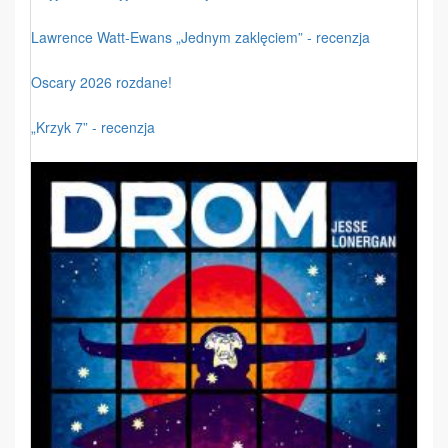
Lawrence Watt-Ewans „Jednym zaklęciem” - recenzja
Oscary 2026 rozdane!
„Krzyk 7” - recenzja