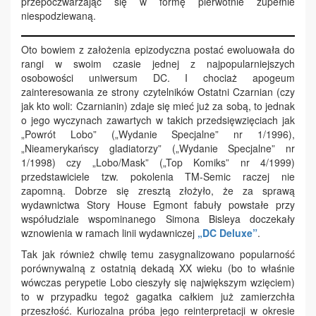
przepoczwarzając się w formę pierwotnie zupełnie
niespodziewaną.
Oto bowiem z założenia epizodyczna postać ewoluowała do
rangi w swoim czasie jednej z najpopularniejszych
osobowości uniwersum DC. I chociaż apogeum
zainteresowania ze strony czytelników Ostatni Czarnian (czy
jak kto woli: Czarnianin) zdaje się mieć już za sobą, to jednak
o jego wyczynach zawartych w takich przedsięwzięciach jak
„Powrót Lobo” („Wydanie Specjalne” nr 1/1996),
„Nieamerykańscy gladiatorzy” („Wydanie Specjalne” nr
1/1998) czy „Lobo/Mask” („Top Komiks” nr 4/1999)
przedstawiciele tzw. pokolenia TM-Semic raczej nie
zapomną. Dobrze się zresztą złożyło, że za sprawą
wydawnictwa Story House Egmont fabuły powstałe przy
współudziale wspominanego Simona Bisleya doczekały
wznowienia w ramach linii wydawniczej
„DC Deluxe”
.
Tak jak również chwilę temu zasygnalizowano popularność
porównywalną z ostatnią dekadą XX wieku (bo to właśnie
wówczas perypetie Lobo cieszyły się największym wzięciem)
to w przypadku tegoż gagatka całkiem już zamierzchła
przeszłość. Kuriozalna próba jego reinterpretacji w okresie