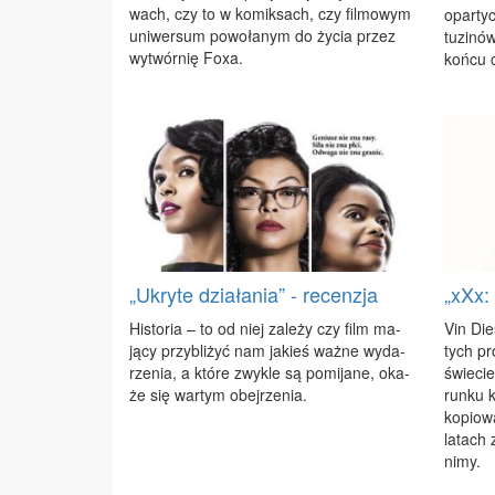
wach, czy to w ko­mik­sach, czy fil­mo­wym
opar­ty
uni­wer­sum po­wo­ła­nym do ży­cia przez
tu­zi­nó
wy­twór­nię Fo­xa.
koń­cu 
„Ukryte działania” - recenzja
„xXx:
Hi­sto­ria – to od niej za­le­ży czy film ma­
Vin Die­
ją­cy przy­bli­żyć nam ja­kieś waż­ne wy­da­
tych pro
rze­nia, a któ­re zwy­kle są po­mi­ja­ne, oka­
świe­ci
że się war­tym obej­rze­nia.
run­ku k
ko­pio­w
la­tach 
ni­my.