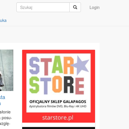
Login
auka
sta
a
sło­nie
a po­su­
 wzglę­