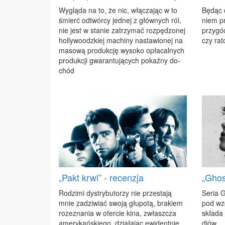
Wy­glą­da na to, że nic, włą­cza­jąc w to
Bę­dąc 
śmierć od­twór­cy jed­nej z głów­nych ról,
niem pr
nie jest w sta­nie za­trzy­mać roz­pę­dzo­nej
przy­gó
hol­ly­wo­odz­kiej ma­chi­ny na­sta­wio­nej na
czy ra­
ma­so­wą pro­duk­cję wy­so­ko opła­cal­nych
pro­duk­cji gwa­ran­tu­ją­cych po­kaź­ny do­
chód
„Pakt krwi” - recenzja
„Ghos
Ro­dzi­mi dys­try­bu­to­rzy nie prze­sta­ją
Se­ria G
mnie za­dzi­wiać swo­ją głu­po­tą, bra­kiem
pod wzg
ro­ze­zna­nia w ofer­cie ki­na, zwłasz­cza
skła­da
ame­ry­kań­skie­go, dzia­ła­jąc ewi­dent­nie
diów.