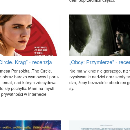
Circle. Krąg” - recenzja
„Obcy: Przymierze” - rece
­me­sa Pon­sold­ta „The Circ­le.
Nie ma w ki­nie nic gor­sze­go, niż
o ob­raz bar­dzo wy­mow­ny i po­ru­
rzy­sty­wa­nie na­dziei oraz sen­ty­m
y te­mat, nad któ­rym zde­cy­do­wa­
dza, że­by bez­czel­nie obe­drzeć g
­to się po­chy­lić. Mam na my­śli
sy.
pry­wat­no­ści w In­ter­ne­cie.