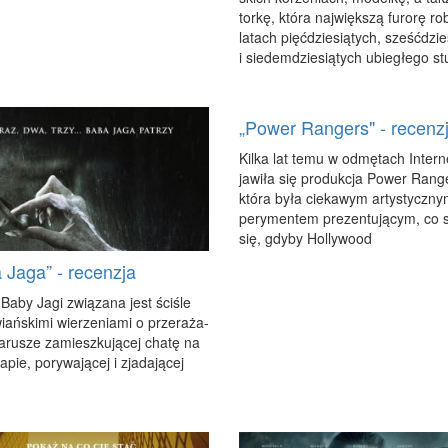
tor­kę, któ­ra naj­więk­szą fu­ro­rę ro­
la­tach pięć­dzie­sią­tych, sześć­dzie
i sie­dem­dzie­sią­tych ubie­głe­go stu
„Power Rangers" - recenz
Kil­ka lat te­mu w od­mę­tach In­ter­n
ja­wi­ła się pro­duk­cja Po­wer Ran­g
któ­ra by­ła cie­ka­wym ar­ty­stycz­n
pe­ry­men­tem pre­zen­tu­ją­cym, co s
się, gdy­by Hol­ly­wo­od
 Jaga” - recenzja
Ba­by Ja­gi zwią­za­na jest ści­śle
iań­ski­mi wie­rze­nia­mi o prze­ra­ża­
ta­ru­sze za­miesz­ku­ją­cej cha­tę na
a­pie, po­ry­wa­ją­cej i zja­da­ją­cej