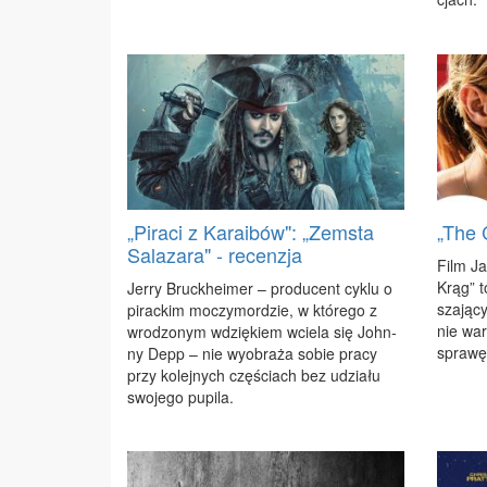
„Piraci z Karaibów": „Zemsta
„The 
Salazara" - recenzja
Film Ja
Krąg” t
Jer­ry Bruc­khe­imer – pro­du­cent cy­klu o
sza­ją­c
pi­rac­kim mo­czy­mor­dzie, w któ­re­go z
nie war
wro­dzo­nym wdzię­kiem wcie­la się John­
spra­wę 
ny Depp – nie wy­obra­ża so­bie pra­cy
przy ko­lej­nych czę­ściach bez udzia­łu
swo­je­go pu­pi­la.