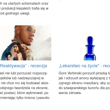
ch na utar­tych sche­ma­tach oraz
w pro­duk­cji kiep­skich tra­fia się w
coś god­ne­go uwa­gi.
 Reaktywacja” - recenzja
„Lekarstwo na życie" - rec
sel nie lu­bi po­rzu­cać roz­po­czę­
Go­re Ver­bin­ski po­rzu­cił pi­rac­ką ł
­jek­tów lub nad­zwy­czaj­nej w
jak i od­rzu­cił amo­ry wy­ła­żą­cej z t
e nie chce mu się bu­do­wać wi­ze­
zyj­ne­go ekra­nu masz­ka­ry, aby u
o­lej­ne­go twar­dzie­la na ekra­nie,
do szwaj­car­skie­go ku­ror­tu dla po­
ać po­sta­ci, któ­re wy­kre­ował, po
wa­nia zdro­wia.
zmie­nia­jąc tyl­ko imio­na i pseu­do­