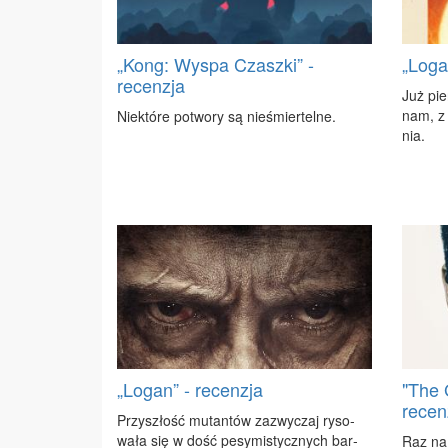
„Kong: Wyspa Czaszki” -
„Loga
recenzja
Już pier
nam, z 
Nie­któ­re po­two­ry są nie­śmier­tel­ne.
nia.
„Logan” - recenzja
"The G
recen
Przy­szłość mu­tan­tów za­zwy­czaj ry­so­
wa­ła się w dość pe­sy­mi­stycz­nych bar­
Raz na k