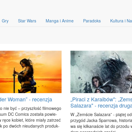
Gry
Star Wars
Manga i Anime
Paradoks
Kultura i N
er Woman” - recenzja
„Piraci z Karaibów": „Zem
Salazara" - recenzja drug
bo nie być – przy­szłość fil­mo­we­go
­sum DC Co­mics zo­sta­ła po­wie­
W „Ze­mście Sa­la­za­ra” - pią­tej od­
 rę­ce ko­biet, któ­re mia­ły za­trzeć
przy­gód Jac­ka Spar­ro­wa, hi­sto­ri
k po dwóch nie­uda­nych pro­duk­
wa się kil­ka­na­ście lat do przo­du
dem po­przed­nich czę­ści.