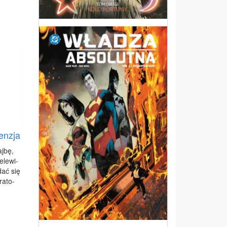
enzja
aj­bę,
e­le­wi­
dać się
ra­to­