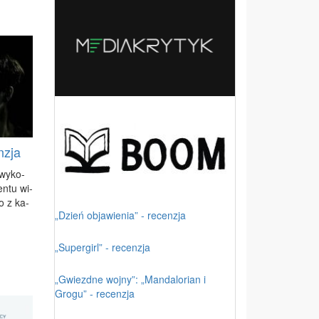
nzja
 wy­ko­
en­tu wi­
o z ka­
„Dzień objawienia” - recenzja
„Supergirl” - recenzja
„Gwiezdne wojny”: „Mandalorian i
Grogu” - recenzja