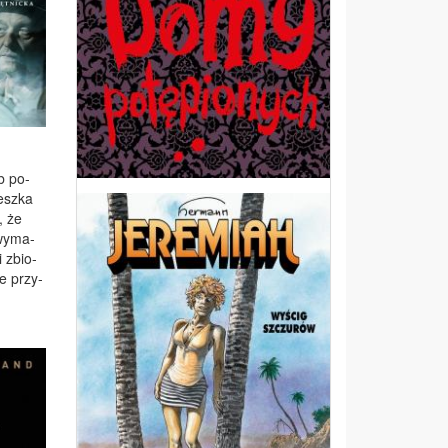
ób po­
Lesz­ka
, że
 wy­ma­
 i zbio­
ie przy­