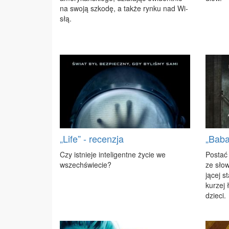
na swo­ją szko­dę, a tak­że ryn­ku nad Wi­
słą.
„Life” - recenzja
„Baba
Czy ist­nie­je in­te­li­gent­ne ży­cie we
Po­stać 
wszech­świe­cie?
ze sło­w
ją­cej s
ku­rzej ł
dzie­ci.