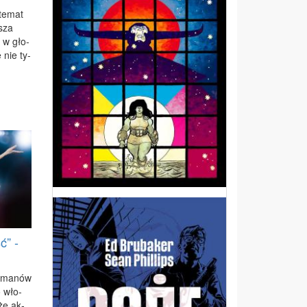
 te­mat
­sza
i w gło­
 nie ty­
ć” -
o­ma­nów
o wło­
­że ak­