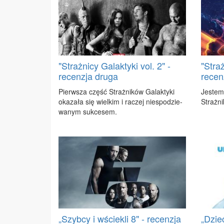
"Strażnicy Galaktyki vol. 2" -
"Straż
recenzja druga
recen
Pierw­sza część Straż­ni­ków Ga­lak­ty­ki
Je­stem
oka­za­ła się wiel­kim i ra­czej nie­spo­dzie­
Straż­ni
wa­nym suk­ce­sem.
„Szybcy i wściekli 8" - recenzja
„Dzie