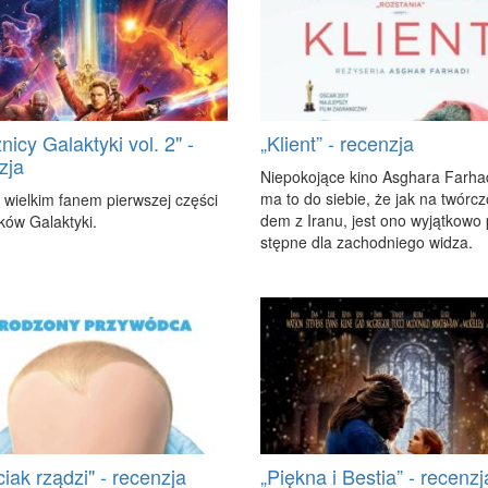
nicy Galaktyki vol. 2" -
„Klient” - recenzja
zja
Nie­po­ko­ją­ce ki­no As­gha­ra Far­ha
ma to do sie­bie, że jak na twór­c
 wiel­kim fa­nem pierw­szej czę­ści
dem z Ira­nu, jest ono wy­jąt­ko­wo
­ków Ga­lak­ty­ki.
stęp­ne dla za­chod­nie­go wi­dza.
ciak rządzi" - recenzja
„Piękna i Bestia” - recenzj