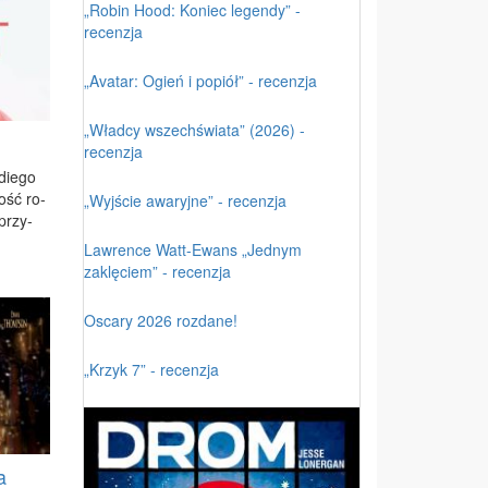
„Robin Hood: Koniec legendy” -
recenzja
„Avatar: Ogień i popiół” - recenzja
„Władcy wszechświata” (2026) -
recenzja
­die­go
zość ro­
„Wyjście awaryjne” - recenzja
 przy­
Lawrence Watt-Ewans „Jednym
zaklęciem” - recenzja
Oscary 2026 rozdane!
„Krzyk 7” - recenzja
a