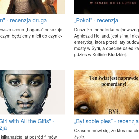
n" - recenzja druga
„Pokot” - recenzja
w­sza sce­na „Lo­ga­na” po­ka­zu­je
Du­szej­ko, bo­ha­ter­ka naj­now­sze­g
czym bę­dzie­my mie­li do czy­nie­
Agniesz­ki Hol­land, jest sil­ną i nie­
eme­ryt­ką, któ­ra przed la­ty bu­do­w
mo­sty w Sy­rii, a obec­nie osie­dli­ł
gdzieś w Ko­tli­nie Kłodz­kiej.
irl with All the Gifts" -
„Był sobie pies” - recenzja
zja
Cza­sem mó­wi się, że ktoś ma pie
ży­cie.
il­ka­na­ście lat po­śród fil­mów