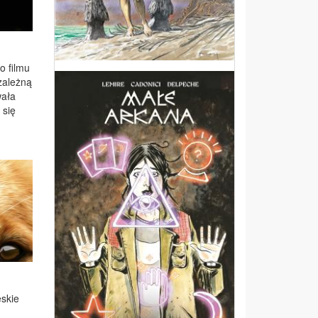
o fil­mu
za­leż­ną
a­ła
a się
­skie