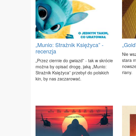
„Munio: Strażnik Księżyca” -
„Gold
recenzja
Nie wszy
sta­ra m
„Przez cier­nie do gwiazd” - tak w skró­cie
now­sze­
moż­na by opi­sać dro­gę, ja­ką „Mu­nio:
ria­ny.
Straż­nik Księ­ży­ca” prze­był do pol­skich
kin, by nas za­cza­ro­wać.