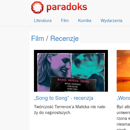
Literatura
Film
Komiks
Wydarzenia
Film
/
Recenzje
„Song to Song” - recenzja
„Wond
Twór­czość Ter­ren­ce’a Ma­lic­ka nie na­le­
Być al­
ży do naj­prost­szych.
uni­wer
rzo­na w
nie­sma
cjach.