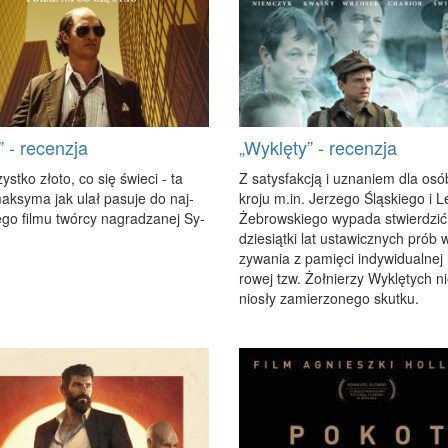
” - recenzja
„Wyklęty” - recenzja
st­ko zło­to, co się świe­ci - ta
Z sa­tys­fak­cją i uzna­niem dla os
ak­sy­ma jak ulał pa­su­je do naj­
kro­ju m.​in. Je­rze­go Ślą­skie­go i 
go fil­mu twór­cy na­gra­dza­nej Sy­
Że­brow­skie­go wy­pa­da stwier­dzić
dzie­siąt­ki lat usta­wicz­nych prób
zy­wa­nia z pa­mię­ci in­dy­wi­du­al­nej
ro­wej tzw. Żoł­nie­rzy Wy­klę­tych n
nio­sły za­mie­rzo­ne­go skut­ku.