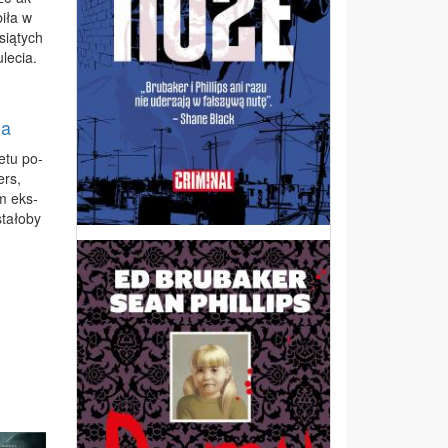
bi­ła w
­sią­tych
­le­cia.
ja
e­tu po­
ers,
ym eks­
ta­ło­by