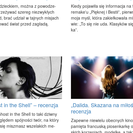
dziec­kiem, moż­na z po­wo­dze­
Kie­dy po­ja­wi­ła się in­for­ma­cja na
ze­ży­wać sze­reg nie­zwy­kłych
re­ma­ke'u „Pięk­nej i Be­stii”, pierw
d, brać udział w taj­nych mi­sjach
mo­ja myśl, któ­ra za­kieł­ko­wa­ła m
to­wać świat przed za­gła­dą.
wie: „To się nie uda. Kla­sy­ków się
ka”.
t in the Shell” – recenzja
„Dalida. Skazana na miłoś
recenzja
host in the Shell to ta­ki dziw­ny
lę­dem spój­no­ści twór, na któ­ry
Za­pew­ne nie­wie­lu obec­nych ki­n
 się misz­masz wsze­la­kich me­
pa­mię­ta fran­cu­ską pio­sen­kar­kę 
skich ko­rze­niach, mo­del­kę, a tak