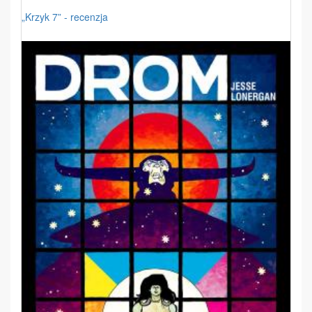
„Krzyk 7” - recenzja