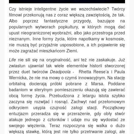
Czy istnieje inteligentne życie we wszechświecie? Twórcy
filmowi przekonują nas z coraz większą zawziętością, że tak.
Albo poprzez fantastyczne przygody, bazujące na
popularnych wytworach popkultury, w których mogą dać
upust nieograniczonej wyobraźni, albo jako przestroga przed
nieznanym. Inne formy życia, które napotkamy w kosmosie,
nie muszą być przyjaźnie usposobione, a ich pojawienie się
może zagrażać mieszkańcom Ziemi.
Life
nie sili się na oryginalność, ani też nie zaskakuje. Już
zwiastun ujawniał tak wiele elementów historii stworzonej
przez duet twórców
Deadpoola
- Rhetta Reese’a i Paula
Wernicka, że nie ma mowy o czymś innowacyjnym. Na stację
orbitalną docierają próbki pobrane z Marsa. Poddane
badaniom w sterylnym pomieszczeniu okazują się zawierać
obcą formę życia. Przebudzona z letargu istota szybko
zaczyna się rozwijać i rosnąć. Zachwyt nad przełomowym
odkryciem usypia czujność załogi stacji. Początkowy
entuzjazm przeradza się w przerażenie, gdy obły stwór
atakuje jednego z członków i udaje mu się wydostać ze
swojego więzienia. Teraz rozpoczyna się walka o dużo
większą stawkę, którą jest nie tylko przetrwanie załogi, ale