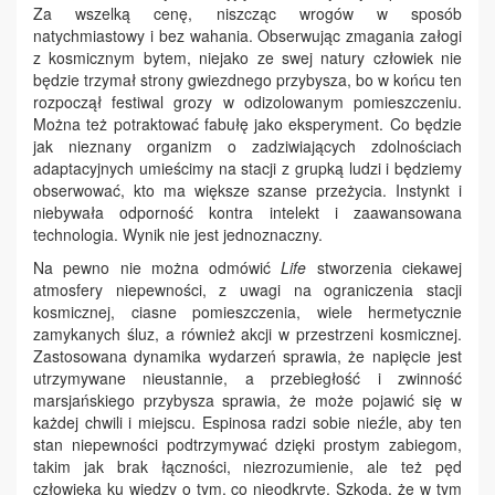
Za wszelką cenę, niszcząc wrogów w sposób
natychmiastowy i bez wahania. Obserwując zmagania załogi
z kosmicznym bytem, niejako ze swej natury człowiek nie
będzie trzymał strony gwiezdnego przybysza, bo w końcu ten
rozpoczął festiwal grozy w odizolowanym pomieszczeniu.
Można też potraktować fabułę jako eksperyment. Co będzie
jak nieznany organizm o zadziwiających zdolnościach
adaptacyjnych umieścimy na stacji z grupką ludzi i będziemy
obserwować, kto ma większe szanse przeżycia. Instynkt i
niebywała odporność kontra intelekt i zaawansowana
technologia. Wynik nie jest jednoznaczny.
Na pewno nie można odmówić
Life
stworzenia ciekawej
atmosfery niepewności, z uwagi na ograniczenia stacji
kosmicznej, ciasne pomieszczenia, wiele hermetycznie
zamykanych śluz, a również akcji w przestrzeni kosmicznej.
Zastosowana dynamika wydarzeń sprawia, że napięcie jest
utrzymywane nieustannie, a przebiegłość i zwinność
marsjańskiego przybysza sprawia, że może pojawić się w
każdej chwili i miejscu. Espinosa radzi sobie nieźle, aby ten
stan niepewności podtrzymywać dzięki prostym zabiegom,
takim jak brak łączności, niezrozumienie, ale też pęd
człowieka ku wiedzy o tym, co nieodkryte. Szkoda, że w tym