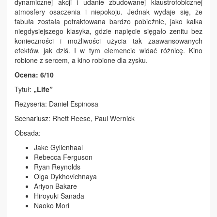
dynamicznej akcji i udanie zbudowanej klaustrofobicznej
atmosfery osaczenia i niepokoju. Jednak wydaje się, że
fabuła została potraktowana bardzo pobieżnie, jako kalka
niegdysiejszego klasyka, gdzie napięcie sięgało zenitu bez
konieczności i możliwości użycia tak zaawansowanych
efektów, jak dziś. I w tym elemencie widać różnicę. Kino
robione z sercem, a kino robione dla zysku.
Ocena: 6/10
Tytuł:
„Life”
Reżyseria: Daniel Espinosa
Scenariusz: Rhett Reese, Paul Wernick
Obsada:
Jake Gyllenhaal
Rebecca Ferguson
Ryan Reynolds
Olga Dykhovichnaya
Ariyon Bakare
Hiroyuki Sanada
Naoko Mori