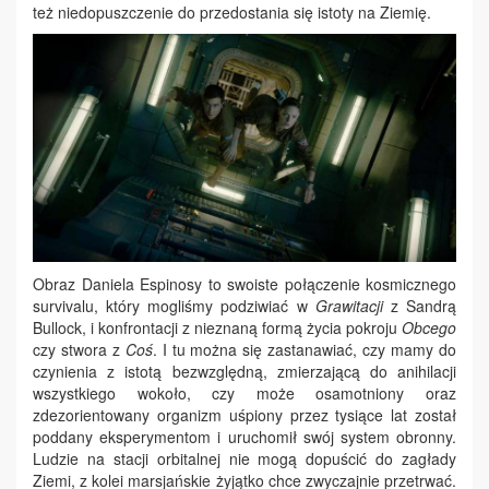
też niedopuszczenie do przedostania się istoty na Ziemię.
Obraz Daniela Espinosy to swoiste połączenie kosmicznego
survivalu, który mogliśmy podziwiać w
Grawitacji
z Sandrą
Bullock, i konfrontacji z nieznaną formą życia pokroju
Obcego
czy stwora z
Coś
. I tu można się zastanawiać, czy mamy do
czynienia z istotą bezwzględną, zmierzającą do anihilacji
wszystkiego wokoło, czy może osamotniony oraz
zdezorientowany organizm uśpiony przez tysiące lat został
poddany eksperymentom i uruchomił swój system obronny.
Ludzie na stacji orbitalnej nie mogą dopuścić do zagłady
Ziemi, z kolei marsjańskie żyjątko chce zwyczajnie przetrwać.