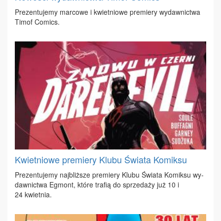
Pre­zen­tu­je­my mar­co­we i kwiet­nio­we pre­mie­ry wy­daw­nic­twa
Ti­mof Co­mics.
Kwietniowe premiery Klubu Świata Komiksu
Pre­zen­tu­je­my naj­bliż­sze pre­mie­ry Klu­bu Świa­ta Ko­mik­su wy­
daw­nic­twa Eg­mont, któ­re tra­fią do sprze­da­ży już 10 i
24 kwiet­nia.