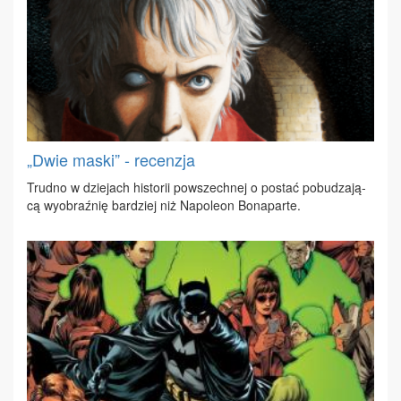
„Dwie maski” - recenzja
Trud­no w dzie­jach hi­sto­rii po­wszech­nej o po­stać po­bu­dza­ją­
cą wy­obraź­nię bar­dziej niż Na­po­le­on Bo­na­par­te.