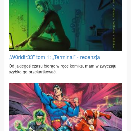
„W0rldtr33” tom 1: „Terminal” - recenzja
Od ja­kie­goś cza­su bio­rąc w rę­ce ko­miks, mam w zwy­cza­ju
szyb­ko go prze­kart­ko­wać.