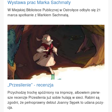
Wystawa prac Marka Sachmaty
W Miej­skiej Bi­blio­te­ce Pu­blicz­nej w Ostro­łę­ce od­by­ło się 21
mar­ca spo­tka­nie z Mar­kiem Sach­ma­tą.
„Przesilenie” - recenzja
Przy­cho­dzę tro­chę spóź­nio­ny na im­pre­zę, al­bo­wiem pierw­
sze re­cen­zje Prze­si­le­nia już so­bie hu­la­ją w sie­ci. Ra­bi­ni są
zgod­ni, że peł­no­praw­ny de­biut Jo­an­ny Sę­pek to uda­na po­zy­
cja.