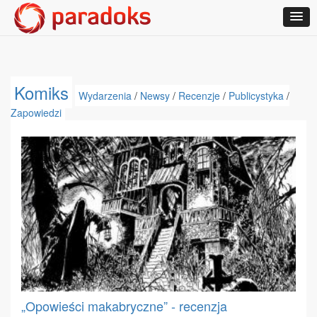
Komiks
Wydarzenia
/
Newsy
/
Recenzje
/
Publicystyka
/
Zapowiedzi
„Opowieści makabryczne” - recenzja