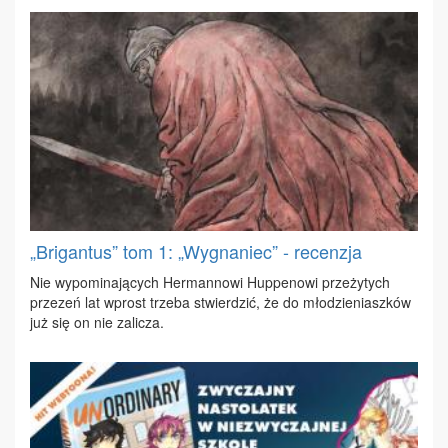
„Brigantus” tom 1: „Wygnaniec” - recenzja
Nie wy­po­mi­na­ją­cych Her­man­no­wi Hup­pe­no­wi prze­ży­tych
prze­zeń lat wprost trze­ba stwier­dzić, że do mło­dzie­niasz­ków
już się on nie za­li­cza.