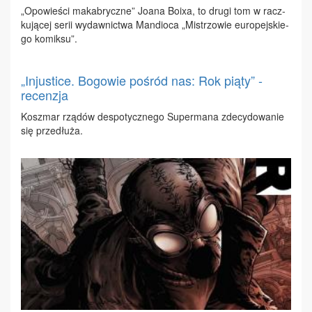
„Opo­wie­ści ma­ka­brycz­ne” Jo­ana Bo­ixa, to dru­gi tom w racz­
ku­ją­cej se­rii wy­daw­nic­twa Man­dio­ca „Mi­strzo­wie eu­ro­pej­skie­
go ko­mik­su”.
„Injustice. Bogowie pośród nas: Rok piąty” -
recenzja
Kosz­mar rzą­dów de­spo­tycz­ne­go Su­per­ma­na zde­cy­do­wa­nie
się prze­dłu­ża.