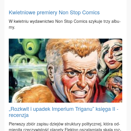
Kwietniowe premiery Non Stop Comics
W kwiet­niu wy­daw­nic­two Non Stop Co­mics szy­ku­je trzy al­bu­
my.
„Rozkwit i upadek Imperium Triganu” księga II -
recenzja
Pierw­szy zbiór za­pi­su dzie­jów struk­tu­ry po­li­tycz­nej, któ­ra od­
mie­ni­ła rze­czy­wi­stość pla­ne­ty Elek­ton osza­ła­mia­ła ska­lą roz­