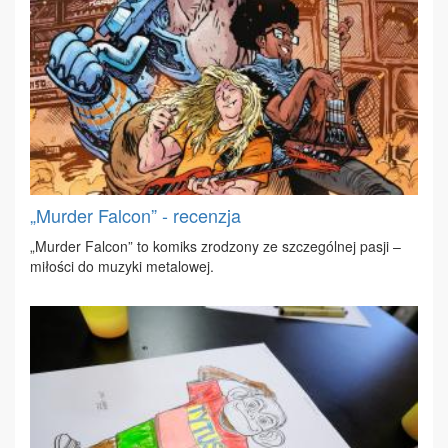
„Murder Falcon” - recenzja
„Mur­der Fal­con” to ko­miks zro­dzo­ny ze szcze­gól­nej pa­sji –
mi­ło­ści do mu­zy­ki me­ta­lo­wej.