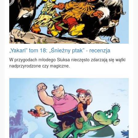
„Yakari” tom 18: „Śnieżny ptak” - recenzja
W przy­go­dach mło­de­go Siuk­sa nie­czę­sto zda­rza­ją się wąt­ki
nad­przy­ro­dzo­ne czy ma­gicz­ne.