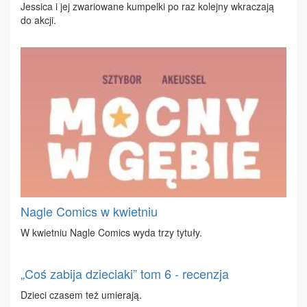
Jes­si­ca i jej zwa­rio­wa­ne kum­pel­ki po raz ko­lej­ny wkra­cza­ją
do ak­cji.
Nagle Comics w kwietniu
W kwiet­niu Na­gle Co­mics wy­da trzy ty­tu­ły.
„Coś zabija dzieciaki” tom 6 - recenzja
Dzie­ci cza­sem też umie­ra­ją.