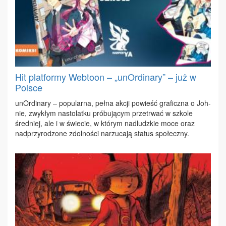
Hit platformy Webtoon – „unOrdinary” – już w
Polsce
unOr­di­na­ry – po­pu­lar­na, peł­na ak­cji po­wieść gra­ficz­na o Joh­
nie, zwy­kłym na­sto­lat­ku pró­bu­ją­cym prze­trwać w szko­le
śred­niej, ale i w świe­cie, w któ­rym nad­ludz­kie mo­ce oraz
nad­przy­ro­dzo­ne zdol­no­ści na­rzu­ca­ją sta­tus spo­łecz­ny.