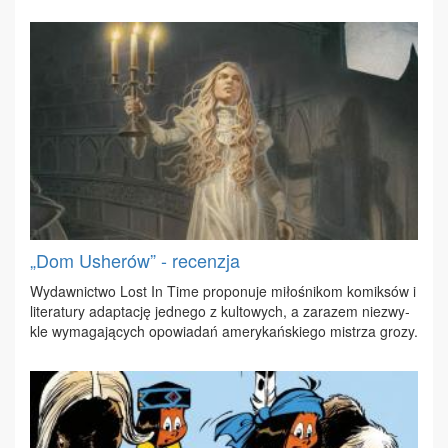
„Dom Usherów” - recenzja
Wy­daw­nic­two Lost In Ti­me pro­po­nu­je mi­ło­śni­kom ko­mik­sów i
li­te­ra­tu­ry ad­ap­ta­cję jed­ne­go z kul­to­wych, a za­ra­zem nie­zwy­
kle wy­ma­ga­ją­cych opo­wia­dań ame­ry­kań­skie­go mi­strza gro­zy.