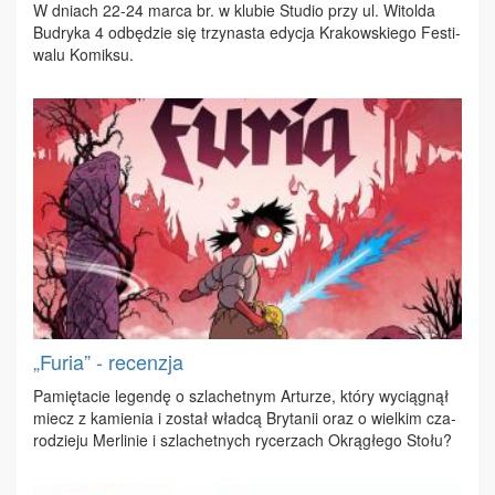
W dniach 22-24 mar­ca br. w klu­bie Stu­dio przy ul. Wi­tol­da
Bu­dry­ka 4 od­bę­dzie się trzy­na­sta edy­cja Kra­kow­skie­go Fe­sti­
wa­lu Ko­mik­su.
„Furia” - recenzja
Pa­mię­ta­cie le­gen­dę o szla­chet­nym Ar­tu­rze, któ­ry wy­cią­gnął
miecz z ka­mie­nia i zo­stał wład­cą Bry­ta­nii oraz o wiel­kim cza­
ro­dzie­ju Mer­li­nie i szla­chet­nych ry­cer­zach Okrą­głe­go Sto­łu?