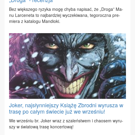
Bez więk­sze­go ry­zy­ka mo­gę chy­ba na­pi­sać, że „Dro­ga” Ma­
nu Lar­ce­ne­ta to naj­bar­dziej wy­cze­ki­wa­na, te­go­rocz­na pre­
mie­ra z ka­ta­lo­gu Man­dio­ki.
Joker, najsłynniejszy Książę Zbrodni wyrusza w
trasę po całym świecie już we wrześniu!
We wrze­śniu br. Jo­ker wraz z sza­leń­stwem i cha­osem wy­ru­
szy w świa­to­wą tra­sę kon­cer­to­wą!