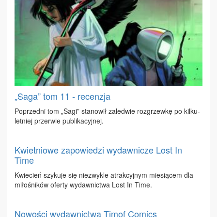
„Saga” tom 11 - recenzja
Po­przed­ni tom „Sa­gi” sta­no­wił za­le­d­wie roz­grzew­kę po kil­ku­
let­niej prze­rwie pu­bli­ka­cyj­nej.
Kwietniowe zapowiedzi wydawnicze Lost In
Time
Kwie­cień szy­ku­je się nie­zwy­kle atrak­cyj­nym mie­sią­cem dla
mi­ło­śni­ków ofer­ty wy­daw­nic­twa Lost In Ti­me.
Nowości wydawnictwa Timof Comics