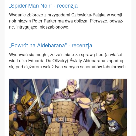
„Spider-Man Noir” - recenzja
Wy­da­nie zbior­cze z przy­go­da­mi Czło­wie­ka-Pa­ją­ka w wer­sji
no­ir ni­czym Pe­ter Par­ker ma dwa ob­li­cza. Pierw­sze, od­waż­
ne, in­try­gu­ją­ce, nie­sza­blo­no­we.
„Powrót na Aldebarana” - recenzja
Wy­da­wać się mo­gło, że za­ist­nia­łe za spra­wą Leo (a wła­ści­
wie Lu­iza Edu­ar­da De Oli­ve­iry) Świa­ty Al­de­ba­ra­na za­pad­ną
się pod cię­ża­rem wciąż tych sa­mych sche­ma­tów fa­bu­lar­nych.