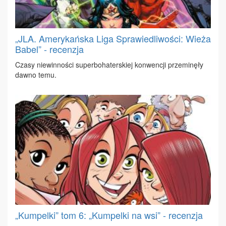
„JLA. Amerykańska Liga Sprawiedliwości: Wieża
Babel” - recenzja
Cza­sy nie­win­no­ści su­per­bo­ha­ter­skiej kon­wen­cji prze­mi­nę­ły
daw­no te­mu.
„Kumpelki” tom 6: „Kumpelki na wsi” - recenzja