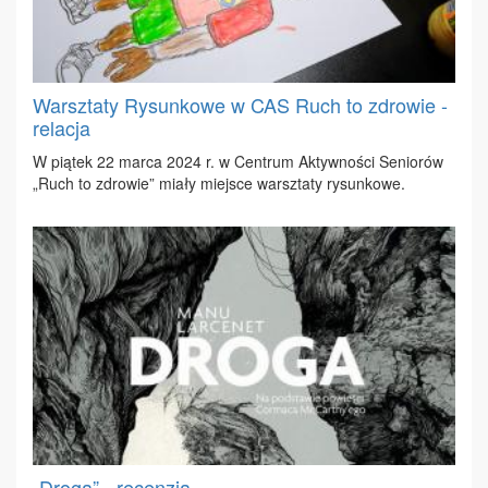
Warsztaty Rysunkowe w CAS Ruch to zdrowie -
relacja
W pią­tek 22 mar­ca 2024 r. w Cen­trum Ak­tyw­no­ści Se­nio­rów
„Ruch to zdro­wie” mia­ły miej­sce warsz­ta­ty ry­sun­ko­we.
„Droga” - recenzja