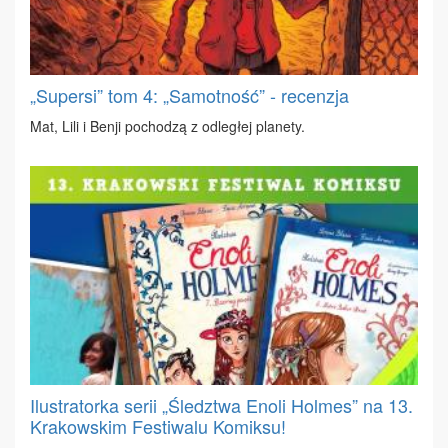
„Supersi” tom 4: „Samotność” - recenzja
Mat, Li­li i Ben­ji po­cho­dzą z od­le­głej pla­ne­ty.
Ilustratorka serii „Śledztwa Enoli Holmes” na 13.
Krakowskim Festiwalu Komiksu!