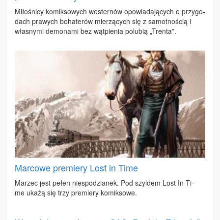
Mi­ło­śni­cy ko­mik­so­wych we­ster­nów opo­wia­da­ją­cych o przy­go­
dach pra­wych bo­ha­te­rów mie­rzą­cych się z sa­mot­no­ścią i
wła­sny­mi de­mo­na­mi bez wąt­pie­nia po­lu­bią „Tren­ta”.
Marcowe premiery Lost in Time
Ma­rzec jest pe­łen nie­spo­dzia­nek. Pod szyl­dem Lost In Ti­
me uka­żą się trzy pre­mie­ry ko­mik­so­we.