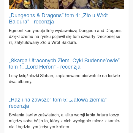
„Dungeons & Dragons” tom 4: „Zło u Wrót
Baldura” - recenzja
Eg­mont kon­ty­nu­uje li­nię wy­daw­ni­czą Dun­ge­on and Dra­gons,
dzię­ki cze­mu na ryn­ku po­ja­wił się tom czwar­ty rze­czo­nej se­
rii, za­ty­tu­ło­wa­ny Zło u Wrót Bal­du­ra.
„Skarga Utraconych Ziem. Cykl Sudenne’owie”
tom 1: „Lord Heron” - recenzja
Lo­sy księż­nicz­ki Sio­ban, za­pla­no­wa­ne pier­wot­nie na le­d­wie
dwa al­bu­my.
„Raz i na zawsze” tom 5: „Jałowa ziemia” -
recenzja
Bry­ta­nia tkwi w za­świa­tach, a kil­ka wer­sji kró­la Ar­tu­ra to­czy
mię­dzy so­bą bój o to, któ­ry z nich wy­cią­gnie miecz z ka­mie­
nia i bę­dzie tym je­dy­nym kró­lem.