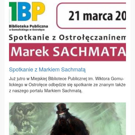
Spotkanie z Markiem Sachmatą
Już ju­tro w Miej­skiej Bi­blio­te­ce Pu­blicz­nej im. Wik­to­ra Go­mu­
lic­kie­go w Ostro­łę­ce od­bę­dzie się spo­tka­nie ze zna­nym tak­że
z na­sze­go por­ta­lu Mar­kiem Sach­ma­tą.