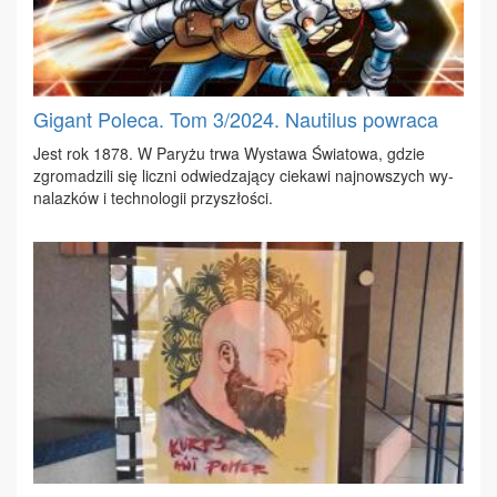
Gigant Poleca. Tom 3/2024. Nautilus powraca
Jest rok 1878. W Pa­ry­żu trwa Wy­sta­wa Świa­to­wa, gdzie
zgro­ma­dzi­li się licz­ni od­wie­dza­ją­cy cie­ka­wi naj­now­szych wy­
na­laz­ków i tech­no­lo­gii przy­szło­ści.