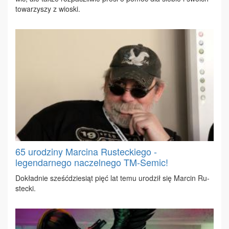
to­wa­rzy­szy z wio­ski.
65 urodziny Marcina Rusteckiego -
legendarnego naczelnego TM-Semic!
Do­kład­nie sześć­dzie­siąt pięć lat te­mu uro­dził się Mar­cin Ru­
stec­ki.