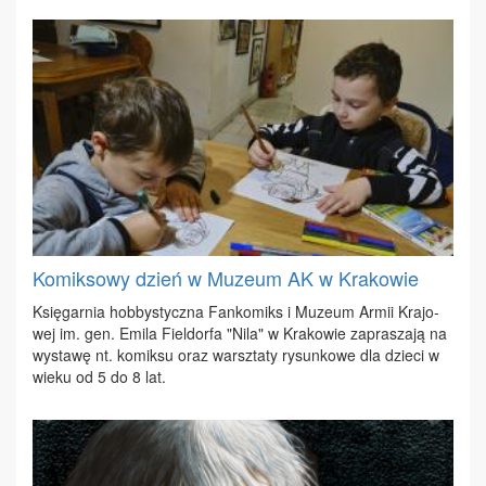
Komiksowy dzień w Muzeum AK w Krakowie
Księ­gar­nia hob­by­stycz­na Fan­ko­miks i Mu­zeum Ar­mii Kra­jo­
wej im. gen. Emi­la Fiel­dor­fa "Ni­la" w Kra­ko­wie za­pra­sza­ją na
wy­sta­wę nt. ko­mik­su oraz warsz­ta­ty ry­sun­ko­we dla dzie­ci w
wie­ku od 5 do 8 lat.