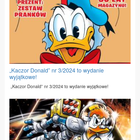
„Kaczor Donald” nr 3/2024 to wydanie
wyjątkowe!
„Ka­czor Do­nald” nr 3/2024 to wy­da­nie wy­jąt­ko­we!