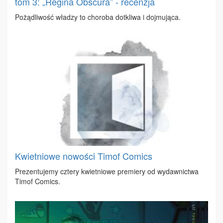
tom 3: „Regina Obscura” - recenzja
Po­żą­dli­wość wła­dzy to cho­ro­ba do­tkli­wa i doj­mu­ją­ca.
Kwietniowe nowości Timof Comics
Pre­zen­tu­je­my czte­ry kwiet­nio­we pre­mie­ry od wy­daw­nic­twa
Ti­mof Co­mics.