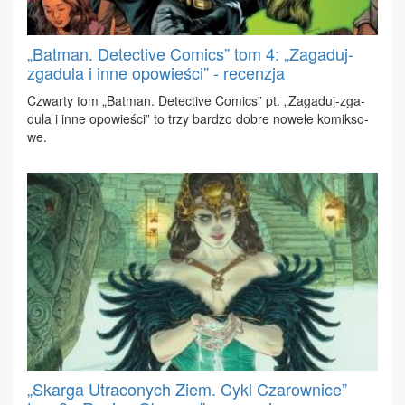
„Batman. Detective Comics” tom 4: „Zagaduj-
zgadula i inne opowieści” - recenzja
Czwar­ty tom „Bat­man. De­tec­ti­ve Co­mics” pt. „Za­ga­duj-zga­
du­la i in­ne opo­wie­ści” to trzy bar­dzo do­bre no­we­le ko­mik­so­
we.
„Skarga Utraconych Ziem. Cykl Czarownice”