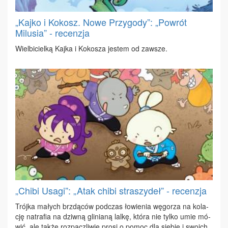
„Kajko i Kokosz. Nowe Przygody”: „Powrót
Milusia” - recenzja
Wiel­bi­ciel­ką Kaj­ka i Ko­ko­sza je­stem od za­wsze.
„Chibi Usagi”: „Atak chibi straszydeł” - recenzja
Trój­ka ma­łych brzdą­ców pod­czas ło­wie­nia wę­go­rza na ko­la­
cję na­tra­fia na dziw­ną gli­nia­ną lal­kę, któ­ra nie tyl­ko umie mó­
wić, ale tak­że roz­pacz­li­wie pro­si o po­moc dla sie­bie i swo­ich