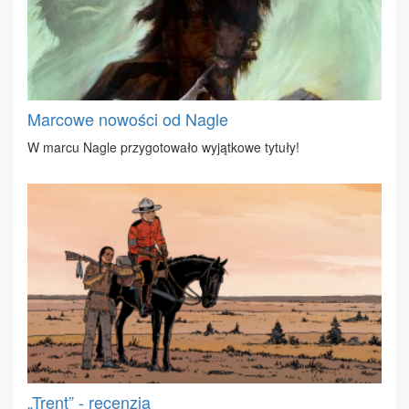
Marcowe nowości od Nagle
W mar­cu Na­gle przy­go­to­wa­ło wy­jąt­ko­we ty­tu­ły!
„Trent” - recenzja