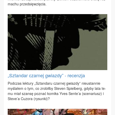
ma­chu przed­się­wzię­cia.
„Sztandar czarnej gwiazdy” - recenzja
Pod­czas lek­tu­ry „Sztan­da­ru czar­nej gwiaz­dy” nie­ustan­nie
my­śla­łem o tym, co zro­bił­by Ste­ven Spiel­berg, gdy­by la­ta te­
mu miał szan­sę po­znać ko­miks Yves Sen­te’a (sce­na­riusz) i
Ste­ve’a Cu­zo­ra (ry­sun­ki)?