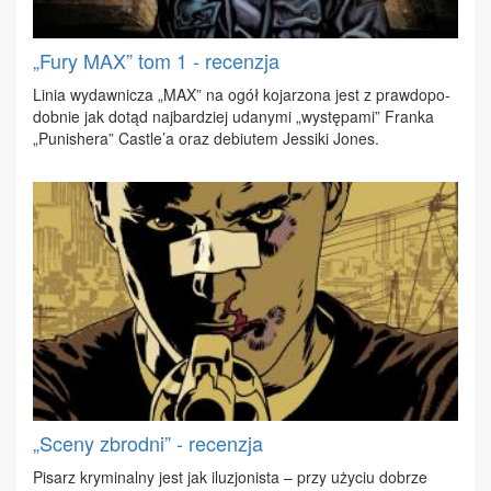
„Fury MAX” tom 1 - recenzja
Li­nia wy­daw­ni­cza „MAX” na ogół ko­ja­rzo­na jest z praw­do­po­
dob­nie jak do­tąd naj­bar­dziej uda­ny­mi „wy­stę­pa­mi” Fran­ka
„Pu­ni­she­ra” Ca­stle’a oraz de­biu­tem Jes­si­ki Jo­nes.
„Sceny zbrodni” - recenzja
Pi­sarz kry­mi­nal­ny jest jak ilu­zjo­ni­sta – przy uży­ciu do­brze