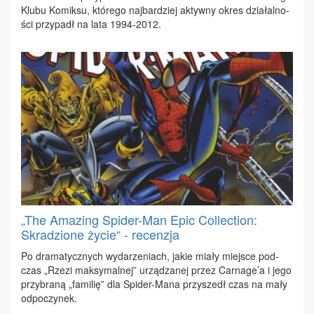
Klu­bu Ko­mik­su, któ­re­go naj­bar­dziej ak­tyw­ny okres dzia­łal­no­
ści przy­padł na la­ta 1994-2012.
„The Amazing Spider-Man Epic Collection:
Skradzione życie“ - recenzja
Po dra­ma­tycz­nych wy­da­rze­niach, ja­kie mia­ły miej­sce pod­
czas „Rze­zi mak­sy­mal­nej” urzą­dza­nej przez Car­na­ge’a i je­go
przy­bra­ną „fa­mi­lię” dla Spi­der-Ma­na przy­szedł czas na ma­ły
od­po­czy­nek.