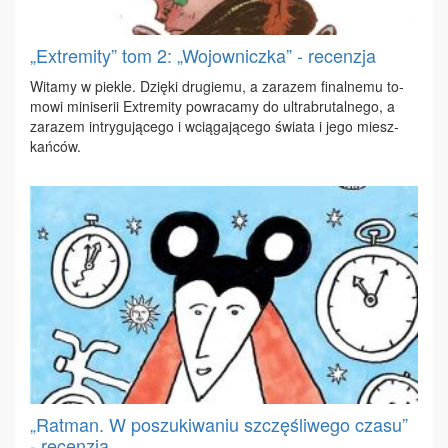
„Extremity” tom 2: „Wojowniczka” - recenzja
Wi­ta­my w pie­kle. Dzię­ki dru­gie­mu, a za­ra­zem fi­nal­ne­mu to­
mo­wi mi­ni­se­rii Extre­mi­ty po­wra­ca­my do ul­tra­bru­tal­ne­go, a
za­ra­zem in­try­gu­ją­ce­go i wcią­ga­ją­ce­go świa­ta i je­go miesz­
kań­ców.
„Ratman. W poszukiwaniu szczęśliwego czasu”
- recenzja