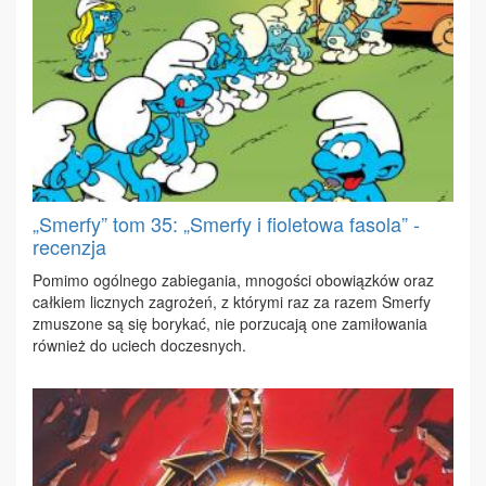
„Smerfy” tom 35: „Smerfy i fioletowa fasola” -
recenzja
Po­mi­mo ogól­ne­go za­bie­ga­nia, mno­go­ści obo­wiąz­ków oraz
cał­kiem licz­nych za­gro­żeń, z któ­ry­mi raz za ra­zem Smer­fy
zmu­szo­ne są się bo­ry­kać, nie po­rzu­ca­ją one za­mi­ło­wa­nia
rów­nież do uciech do­cze­snych.