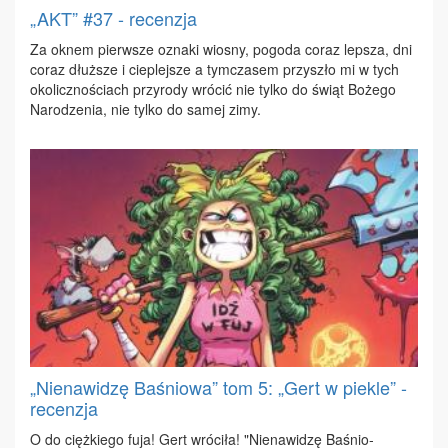
„AKT” #37 - recenzja
Za oknem pierw­sze ozna­ki wio­sny, po­go­da co­raz lep­sza, dni
co­raz dłuż­sze i cie­plej­sze a tym­cza­sem przy­szło mi w tych
oko­licz­no­ściach przy­ro­dy wró­cić nie tyl­ko do świąt Bo­że­go
Na­ro­dze­nia, nie tyl­ko do sa­mej zi­my.
„Nienawidzę Baśniowa” tom 5: „Gert w piekle” -
recenzja
O do cięż­kie­go fu­ja! Gert wró­ci­ła! "Nie­na­wi­dzę Ba­śnio­