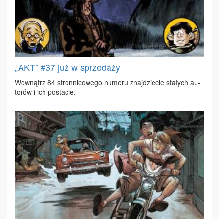
„AKT” #37 już w sprzedaży
We­wnątrz 84 stron­ni­co­we­go nu­me­ru znaj­dzie­cie sta­łych au­
to­rów i ich po­sta­cie.