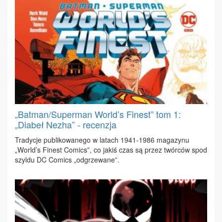
„Batman/Superman World’s Finest” tom 1:
„Diabeł Nezha” - recenzja
Tra­dy­cje pu­bli­ko­wa­ne­go w la­tach 1941-1986 ma­ga­zy­nu
„World’s Fi­nest Co­mics”, co ja­kiś czas są przez twór­ców spod
szyl­du DC Co­mics „od­grze­wa­ne”.