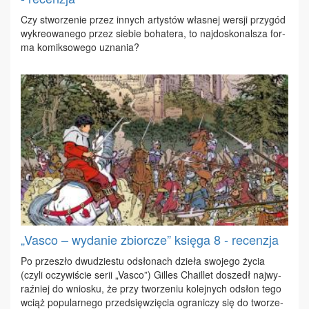
Czy stwo­rze­nie przez in­nych ar­ty­stów wła­snej wer­sji przy­gód
wy­kre­owa­ne­go przez sie­bie bo­ha­te­ra, to naj­do­sko­nal­sza for­
ma ko­mik­so­we­go uzna­nia?
„Vasco – wydanie zbiorcze” księga 8 - recenzja
Po prze­szło dwu­dzie­stu od­sło­nach dzie­ła swo­je­go ży­cia
(czy­li oczy­wi­ście se­rii „Va­sco”) Gil­les Cha­il­let do­szedł naj­wy­
raź­niej do wnio­sku, że przy two­rze­niu ko­lej­nych od­słon te­go
wciąż po­pu­lar­ne­go przed­się­wzię­cia ogra­ni­czy się do two­rze­