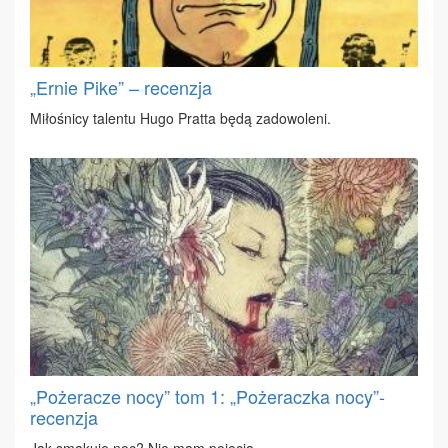
„Ernie Pike” – recenzja
Mi­ło­śni­cy ta­len­tu Hu­go Prat­ta bę­dą za­do­wo­le­ni.
„Pożeracze nocy” tom 1: „Pożeraczka nocy”-
recenzja