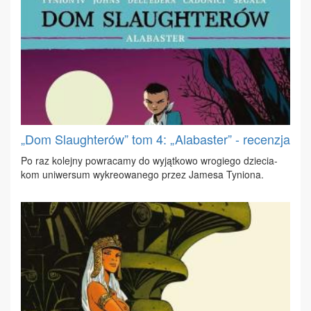
„Dom Slaughterów” tom 4: „Alabaster” - recenzja
Po raz ko­lej­ny po­wra­ca­my do wy­jąt­ko­wo wro­gie­go dzie­cia­
kom uni­wer­sum wy­kre­owa­ne­go przez Ja­me­sa Ty­nio­na.