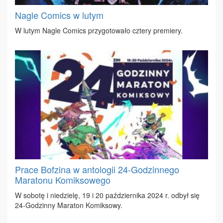
Nagle Comics w lutym
W lu­tym Na­gle Co­mics przy­go­to­wa­ło czte­ry pre­mie­ry.
Prace Bofzina w antologii 24-Godzinnego
Maratonu Komiksowego
W so­bo­tę i nie­dzie­lę, 19 i 20 paź­dzier­ni­ka 2024 r. od­był się
24-Go­dzin­ny Ma­ra­ton Ko­mik­so­wy.