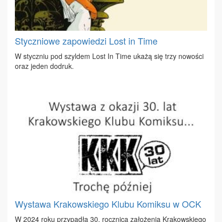
Styczniowe zapowiedzi Lost in Time
W stycz­niu pod szyl­dem Lost In Ti­me uka­żą się trzy no­wo­ści
oraz je­den do­druk.
Wystawa Krakowskiego Klubu Komiksu w OCK
W 2024 ro­ku przy­pa­dła 30. rocz­ni­ca za­ło­że­nia Kra­kow­skie­go