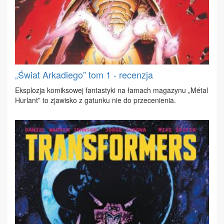
„Świat Arkadiego” tom 1 - recenzja
Eks­plo­zja ko­mik­so­wej fan­ta­sty­ki na ła­mach ma­ga­zy­nu „Métal
Hur­lant” to zja­wi­sko z ga­tun­ku nie do prze­ce­nie­nia.