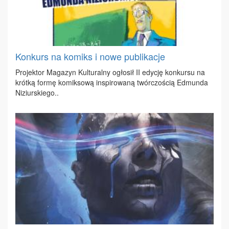
Konkurs na komiks i nowe publikacje
Pro­jek­tor Ma­ga­zyn Kul­tu­ral­ny ogło­sił II edy­cję kon­kur­su na
krót­ką for­mę ko­mik­so­wą in­spi­ro­wa­ną twór­czo­ścią Ed­mun­da
Ni­ziur­skie­go..