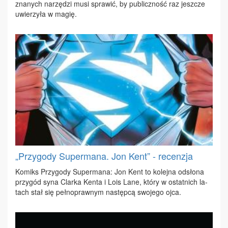
zna­nych na­rzę­dzi mu­si spra­wić, by pu­blicz­ność raz jesz­cze
uwie­rzy­ła w ma­gię.
„Przygody Supermana. Jon Kent” - recenzja
Ko­miks Przy­go­dy Su­per­ma­na: Jon Kent to ko­lej­na od­sło­na
przy­gód sy­na Clar­ka Ken­ta i Lo­is La­ne, któ­ry w ostat­nich la­
tach stał się peł­no­praw­nym na­stęp­cą swo­je­go oj­ca.