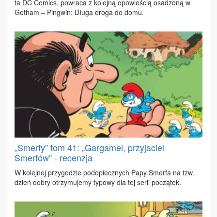
ta DC Co­mics, po­wra­ca z ko­lej­ną opo­wie­ścią osa­dzo­ną w
Go­tham – Pin­gwin: Dłu­ga dro­ga do do­mu.
„Smerfy” tom 41: „Gargamel, przyjaciel
Smerfów” - recenzja
W ko­lej­nej przy­go­dzie pod­opiecz­nych Pa­py Smer­fa na tzw.
dzień do­bry otrzy­mu­je­my ty­po­wy dla tej se­rii po­czą­tek.