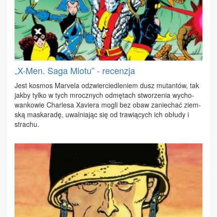
„X-Men. Saga Miotu” - recenzja
Jest ko­smos Ma­rve­la od­zwier­cie­dle­niem dusz mu­tan­tów, tak
jak­by tyl­ko w tych mrocz­nych od­mę­tach stwo­rze­nia wy­cho­
wan­ko­wie Char­le­sa Xa­vie­ra mo­gli bez obaw za­nie­chać ziem­
ską ma­ska­ra­dę, uwal­nia­jąc się od tra­wią­cych ich ob­łu­dy i
stra­chu.