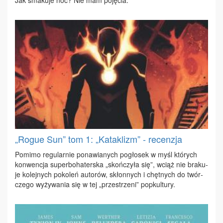
Jak sma­ku­je noc? Nie mam po­ję­cia.
„Rogue Sun” tom 1: „Kataklizm” - recenzja
Po­mi­mo re­gu­lar­nie po­na­wia­nych po­gło­sek w myśl któ­rych
kon­wen­cja su­per­bo­ha­ter­ska „skoń­czy­ła się”, wciąż nie bra­ku­
je ko­lej­nych po­ko­leń au­to­rów, skłon­nych i chęt­nych do twór­
cze­go wy­ży­wa­nia się w tej „prze­strze­ni” po­pkul­tu­ry.