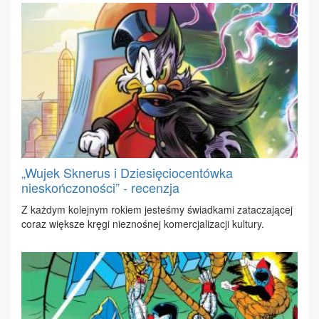
„Wujek Sknerus i Dziesięciocentówka
nieskończoności” - recenzja
Z każ­dym ko­lej­nym ro­kiem je­ste­śmy świad­ka­mi za­ta­cza­ją­cej
co­raz więk­sze krę­gi nie­zno­śnej ko­mer­cja­li­za­cji kul­tu­ry.