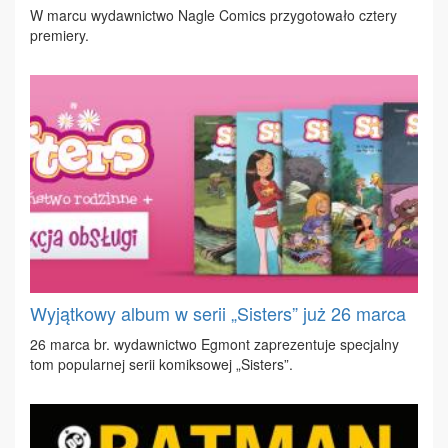
W mar­cu wy­daw­nic­two Na­gle Co­mics przy­go­to­wa­ło czte­ry
pre­mie­ry.
Wyjątkowy album w serii „Sisters” już 26 marca
26 mar­ca br. wy­daw­nic­two Eg­mont za­pre­zen­tu­je spe­cjal­ny
tom po­pu­lar­nej se­rii ko­mik­so­wej „Si­sters”.