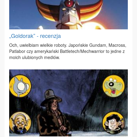
„Goldorak” - recenzja
Och, uwiel­biam wiel­kie ro­bo­ty. Ja­poń­skie Gun­dam, Ma­cross,
Pa­tla­bor czy ame­ry­kań­ski Bat­tle­tech/Me­chwar­rior to jed­ne z
mo­ich ulu­bio­nych me­diów.