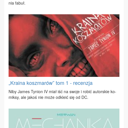
nia fa­buł.
„Kraina koszmarów” tom 1 - recenzja
Ni­by Ja­mes Ty­nion IV miał iść na swo­je i ro­bić au­tor­skie ko­
mik­sy, ale ja­koś nie mo­że od­kle­ić się od DC.