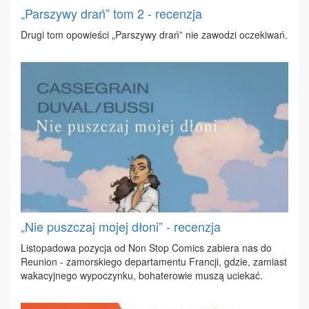
„Parszywy drań” tom 2 - recenzja
Dru­gi tom opo­wie­ści „Par­szy­wy drań” nie za­wo­dzi ocze­ki­wań.
„Nie puszczaj mojej dłoni” - recenzja
Li­sto­pa­do­wa po­zy­cja od Non Stop Co­mics za­bie­ra nas do
Reu­nion - za­mor­skie­go de­par­ta­men­tu Fran­cji, gdzie, za­miast
wa­ka­cyj­ne­go wy­po­czyn­ku, bo­ha­te­ro­wie mu­szą ucie­kać.