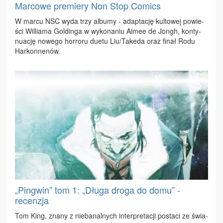
Marcowe premiery Non Stop Comics
W mar­cu NSC wy­da trzy al­bu­my - ad­ap­ta­cję kul­to­wej po­wie­
ści Wil­lia­ma Gol­din­ga w wy­ko­na­niu Aimee de Jongh, kon­ty­
nu­ację no­we­go hor­ro­ru du­etu Liu/Ta­ke­da oraz fi­nał Ro­du
Har­kon­ne­nów.
„Pingwin” tom 1: „Długa droga do domu” -
recenzja
Tom King, zna­ny z nie­ba­nal­nych in­ter­pre­ta­cji po­sta­ci ze świa­