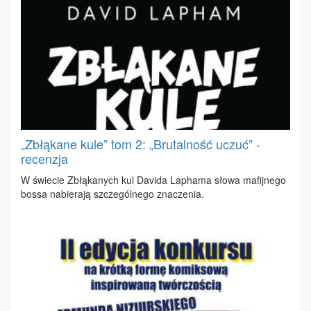
„Zbłąkane kule” tom 2: „Brutalność uczuć” -
recenzja
W świe­cie Zbłą­ka­nych kul Da­vi­da La­pha­ma sło­wa ma­fij­ne­go
bos­sa na­bie­ra­ją szcze­gól­ne­go zna­cze­nia.