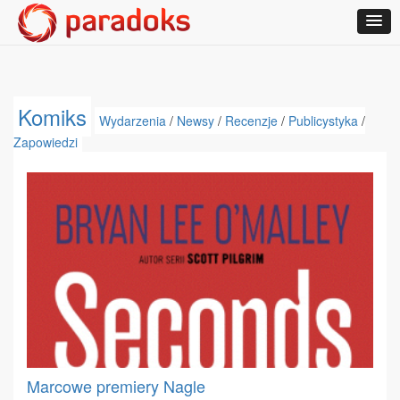
Komiks
Wydarzenia
/
Newsy
/
Recenzje
/
Publicystyka
/
Zapowiedzi
Marcowe premiery Nagle