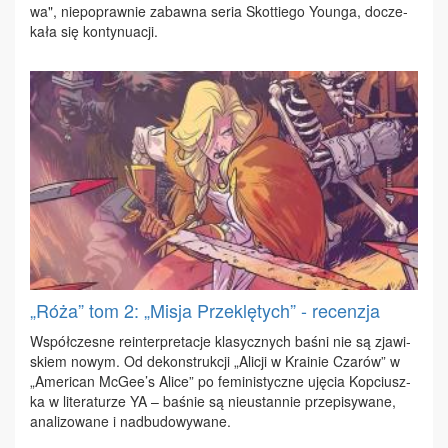
wa", nie­po­praw­nie za­baw­na se­ria Skot­tie­go Youn­ga, do­cze­
ka­ła się kon­ty­nu­acji.
„Róża” tom 2: „Misja Przeklętych” - recenzja
Współ­cze­sne re­in­ter­pre­ta­cje kla­sycz­nych ba­śni nie są zja­wi­
skiem no­wym. Od de­kon­struk­cji „Ali­cji w Kra­inie Cza­rów” w
„Ame­ri­can McGee’s Ali­ce” po fe­mi­ni­stycz­ne uję­cia Kop­ciusz­
ka w li­te­ra­tu­rze YA – ba­śnie są nie­ustan­nie prze­pi­sy­wa­ne,
ana­li­zo­wa­ne i nad­bu­do­wy­wa­ne.