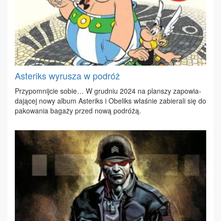
Asteriks wyrusza w podróż
Przy­po­mnij­cie so­bie… W grud­niu 2024 na plan­szy za­po­wia­
da­ją­cej no­wy al­bum Aste­riks i Obe­liks wła­śnie za­bie­ra­li się do
pa­ko­wa­nia ba­ga­ży przed no­wą po­dró­żą.