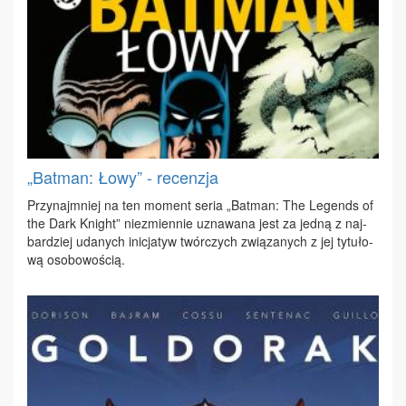
„Batman: Łowy” - recenzja
Przy­naj­mniej na ten mo­ment se­ria „Bat­man: The Le­gends of
the Dark Kni­ght” nie­zmien­nie uzna­wa­na jest za jed­ną z naj­
bar­dziej uda­nych ini­cja­tyw twór­czych zwią­za­nych z jej ty­tu­ło­
wą oso­bo­wo­ścią.