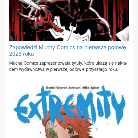
Zapowiedzi Muchy Comics na pierwszą połowę
2025 roku
Mu­cha Co­mics za­pre­zen­to­wa­ła ty­tu­ły, któ­re uka­żą się na­kła­
dem wy­daw­nic­twa w pierw­szej po­ło­wie przy­szłe­go ro­ku.