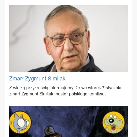
Zmarł Zygmunt Similak
Z wiel­ką przy­kro­ścią in­for­mu­je­my, że we wto­rek 7 stycz­nia
zmarł Zyg­munt Si­mi­lak, ne­stor pol­skie­go ko­mik­su.