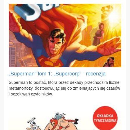
„Superman” tom 1: „Supercorp” - recenzja
Su­per­man to po­stać, któ­ra przez de­ka­dy prze­cho­dzi­ła licz­ne
me­ta­mor­fo­zy, do­sto­so­wu­jąc się do zmie­nia­ją­cych się cza­sów
i ocze­ki­wań czy­tel­ni­ków.