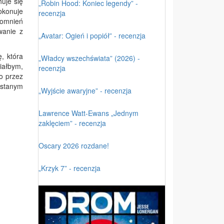
uje się
„Robin Hood: Koniec legendy” -
okonuje
recenzja
pomnień
wanie z
„Avatar: Ogień i popiół” - recenzja
, która
„Władcy wszechświata” (2026) -
ciałbym,
recenzja
o przez
ystanym
„Wyjście awaryjne” - recenzja
Lawrence Watt-Ewans „Jednym
zaklęciem” - recenzja
Oscary 2026 rozdane!
„Krzyk 7” - recenzja