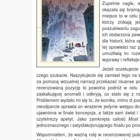
Zupełnie nagle, w
okazała się bramą
miejsce to w celu
którzy znikają j
poszukiwaniu zagub
ich obdarzona pewn
dla historii, która 
tej opowieści raz 
umożliwią im rozw
wyprawy i refleksj
Jeżeli oczekujecie
czego szukacie. Naszykujecie się zamiast tego na 
za pomocą wizualnej narracji przekazać niuanse p
recenzowaną pozycję to powolna podróż w celu ze
zaskakującej anomalii i odkryją, co stało się z r
Problemem wydało mi się to, że komiks, mimo iż pos
nieodparcie sprawia on wrażenie jedynie wstępu do w
ujawniona w finale koncepcja, a także sam świat i 
czytelniczy apetyt. Jako zamknięta całość
Most
jednoznacznego i satysfakcjonującego finału po pro
Wspomniałem, że ważną rolę w recenzowanej publi