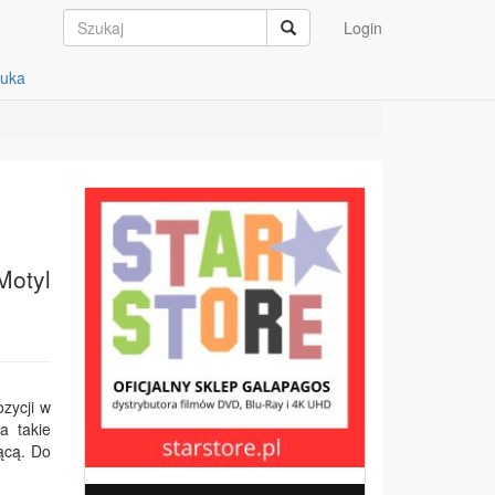
Login
auka
Motyl
ozycji w
a takie
ącą. Do