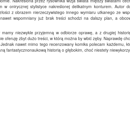
iomie. Nakreślona przez rysownika wizja świata między światami cech
m w onirycznej stylistyce nakreślonej delikatnym konturem. Autor d
yszłości z obrazem nierzeczywistego innego wymiaru utkanego ze ws
e nawet wspomniany już brak treści schodzi na dalszy plan, a obco
y mamy niezwykle przyjemną w odbiorze oprawę, a z drugiej historię
 nie oferuję zbyt dużo treści, w którą można by wbić zęby. Naprawdę ch
ii. Jednak nawet mimo tego recenzowany komiks polecam każdemu, kt
aną fantastycznonaukową historią o głębokim, choć niestety niewykorz