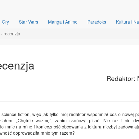
Gry
Star Wars
Manga i Anime
Paradoks
Kultura i N
- recenzja
ecenzja
Redaktor: 
science fiction, więc jak tylko mój redaktor wspomniał coś o nowej p
ziałem: „Chętnie wezmę”, zanim skończył pisać. Nie raz i nie dw
ło mnie na minę i konieczność obcowania z lekturą niezbyt zadowalaj
wność doprowadziła mnie tym razem?