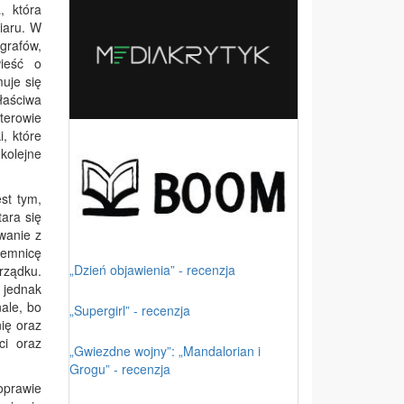
, która
iaru. W
grafów,
ieść o
muje się
łaściwa
aterowie
i, które
kolejne
st tym,
ara się
wanie z
jemnicę
„Dzień objawienia” - recenzja
rządku.
 jednak
nale, bo
„Supergirl” - recenzja
ię oraz
ci oraz
„Gwiezdne wojny”: „Mandalorian i
Grogu” - recenzja
oprawie