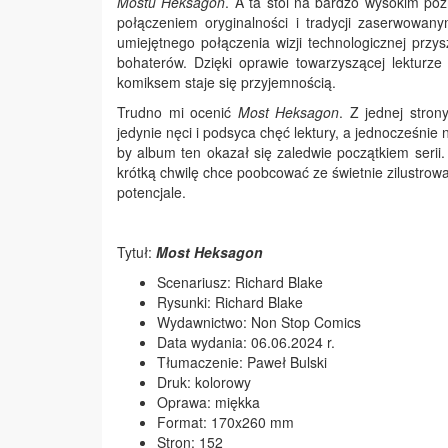
Mostu Heksagon
. A ta stoi na bardzo wysokim poz
połączeniem oryginalności i tradycji zaserwowany
umiejętnego połączenia wizji technologicznej prz
bohaterów. Dzięki oprawie towarzyszącej lekturz
komiksem staje się przyjemnością.
Trudno mi ocenić
Most Heksagon
. Z jednej stron
jedynie nęci i podsyca chęć lektury, a jednocześnie
by album ten okazał się zaledwie początkiem ser
krótką chwilę chce poobcować ze świetnie zilustrow
potencjale.
Tytuł:
Most Heksagon
Scenariusz: Richard Blake
Rysunki: Richard Blake
Wydawnictwo: Non Stop Comics
Data wydania: 06.06.2024 r.
Tłumaczenie: Paweł Bulski
Druk: kolorowy
Oprawa: miękka
Format: 170x260 mm
Stron: 152