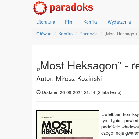
Literatura
Film
Komiks
Wydarzenia
Główna
Komiks
Recenzje
„Most Heksagon” 
„Most Heksagon” - r
Autor: Miłosz Koziński
Dodane: 26-06-2024 21:44 (
2 lata temu
)
Uwielbiam komiksy 
tym typie, powied
podejście władowa
czego moja gwałto