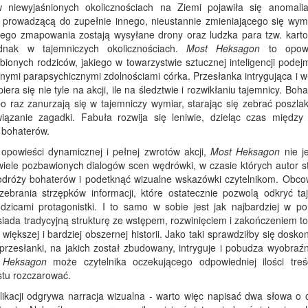
 niewyjaśnionych okolicznościach na Ziemi pojawiła się anomalia
 prowadzącą do zupełnie innego, nieustannie zmieniającego się wym
 jego zmapowania zostają wysyłane drony oraz ludzka para tzw. karto
ednak w tajemniczych okolicznościach.
Most Heksagon
to opow
ionych rodziców, jakiego w towarzystwie sztucznej inteligencji podej
ymi parapsychicznymi zdolnościami córka. Przesłanka intrygująca i w
opiera się nie tyle na akcji, ile na śledztwie i rozwikłaniu tajemnicy. Boh
po raz zanurzają się w tajemniczy wymiar, starając się zebrać poszlak
iązanie zagadki. Fabuła rozwija się leniwie, dzieląc czas między 
e bohaterów.
 opowieści dynamicznej i pełnej zwrotów akcji,
Most Heksagon
nie je
wiele pozbawionych dialogów scen wędrówki, w czasie których autor st
odróży bohaterów i podetknąć wizualne wskazówki czytelnikom. Obco
brania strzępków informacji, które ostatecznie pozwolą odkryć ta
odzicami protagonistki. I to samo w sobie jest jak najbardziej w po
iada tradycyjną strukturę ze wstępem, rozwinięciem i zakończeniem to
iększej i bardziej obszernej historii. Jako taki sprawdziłby się dosko
przesłanki, na jakich został zbudowany, intryguje i pobudza wyobraźn
 Heksagon
może czytelnika oczekującego odpowiedniej ilości treś
stu rozczarować.
kacji odgrywa narracja wizualna - warto więc napisać dwa słowa o 