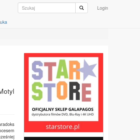
Login
auka
Motyl
aradoks
procesem
ześniej