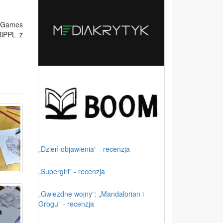
r Games
BiPPL z
„Dzień objawienia” - recenzja
„Supergirl” - recenzja
„Gwiezdne wojny”: „Mandalorian i
Grogu” - recenzja