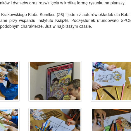
nków i dymków oraz rozwinięcia w krótką formę rysunku na planszy.
ii Krakowskiego Klubu Komiksu (26) i jeden z autorów okładek dla Bob
owane przy wsparciu Instytutu Książki. Poczęstunek ufundowało SPO
 o podobnym charakterze. Już w najbliższym czasie.