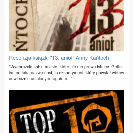
Recenzja książki "13. anioł" Anny Kańtoch
"Wy­obraź­cie so­bie mia­sto, któ­re nie ma pra­wa ist­nieć. Get­te­
im, bo ta­ką na­zwę no­si, to eks­pe­ry­ment, któ­ry po­wstał wbrew
od­wiecz­nie usta­lo­nym re­gu­łom..."