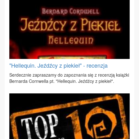
"Hellequin. Jeźdźcy z piekieł" - recenzja
Ser­decz­nie za­pra­sza­my do za­po­zna­nia się z re­cen­zją książ­ki
Ber­nar­da Corn­wel­la pt. "Hel­le­qu­in. Jeźdź­cy z pie­kieł".