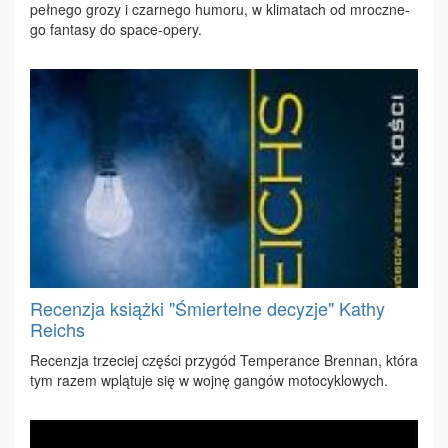
peł­ne­go gro­zy i czar­ne­go hu­mo­ru, w kli­ma­tach od mrocz­ne­
go fan­ta­sy do spa­ce-ope­ry.
Recenzja książki "Śmiertelne decyzje" Kathy
Reichs
Re­cen­zja trze­ciej czę­ści przy­gód Tem­pe­ran­ce Bren­nan, któ­ra
tym ra­zem wplą­tu­je się w woj­nę gan­gów mo­to­cy­klo­wych.