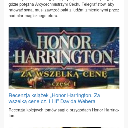
gdzie po­tęż­na Ar­cy­cech­mi­strzy­ni Ce­chu Te­le­gra­fi­stów, aby
ra­to­wać sy­na, mu­si za­wrzeć pakt z ludź­mi zmie­nio­ny­mi przez
nad­miar ma­gicz­ne­go ete­ru.
Recenzja książek „Honor Harrington. Za
wszelką cenę cz. I i II” Davida Webera
Re­cen­zja ko­lej­nych to­mów sa­gi o przy­go­dach Ho­nor Har­ring­
ton.