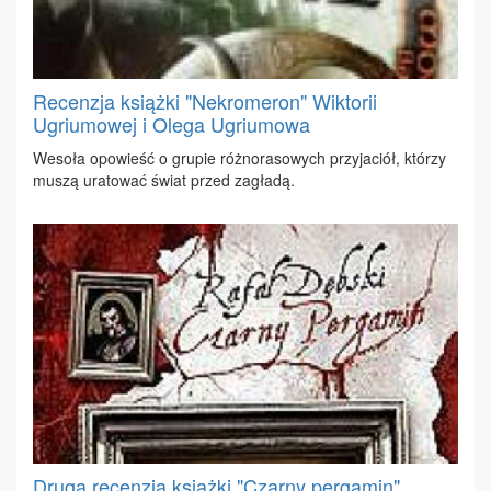
Recenzja książki "Nekromeron" Wiktorii
Ugriumowej i Olega Ugriumowa
We­so­ła opo­wieść o gru­pie róż­no­ra­so­wych przy­ja­ciół, któ­rzy
mu­szą ura­to­wać świat przed za­gła­dą.
Druga recenzja książki "Czarny pergamin"