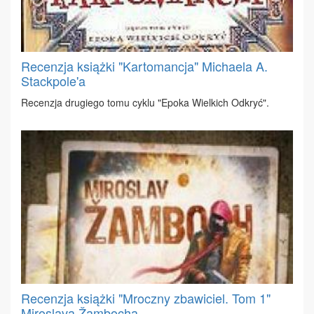
Recenzja książki "Kartomancja" Michaela A.
Stackpole'a
Re­cen­zja dru­gie­go to­mu cy­klu "Epo­ka Wiel­kich Od­kryć".
Recenzja książki "Mroczny zbawiciel. Tom 1"
Miroslava Žambocha