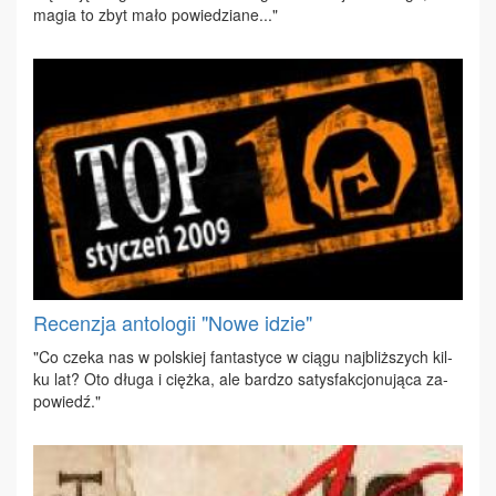
ma­gia to zbyt ma­ło po­wie­dzia­ne..."
Recenzja antologii "Nowe idzie"
"Co cze­ka nas w pol­skiej fan­ta­sty­ce w cią­gu naj­bliż­szych kil­
ku lat? Oto dłu­ga i cięż­ka, ale bar­dzo sa­tys­fak­cjo­nu­ją­ca za­
po­wiedź."