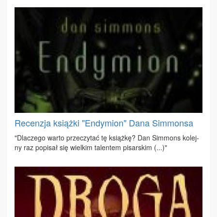
Recenzja książki "Endymion" Dana Simmonsa
"Dla­cze­go war­to prze­czy­tać tę książ­kę? Dan Sim­mons ko­lej­
ny raz po­pi­sał się wiel­kim ta­len­tem pi­sar­skim (...)"