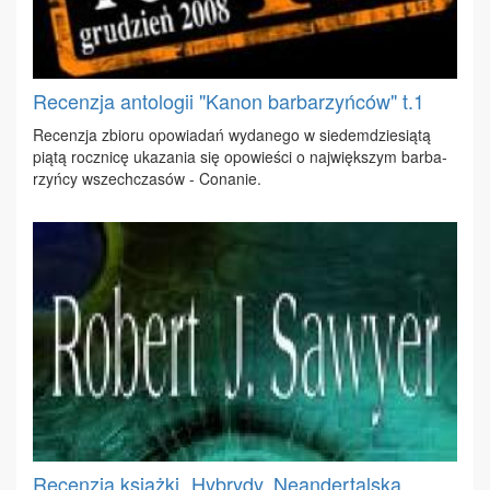
Recenzja antologii "Kanon barbarzyńców" t.1
Re­cen­zja zbio­ru opo­wia­dań wy­da­ne­go w sie­dem­dzie­sią­tą
pią­tą rocz­ni­cę uka­za­nia się opo­wie­ści o naj­więk­szym bar­ba­
rzyń­cy wszech­cza­sów - Co­na­nie.
Recenzja książki „Hybrydy. Neandertalska