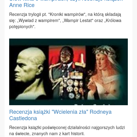
Anne Rice
Re­cen­zja try­lo­gii pt. "Kro­ni­ki wam­pi­rów", na któ­rą skła­da­ją
się: „Wy­wiad z wam­pi­rem", „Wam­pir Le­stat" oraz „Kró­lo­wa
po­tę­pio­nych".
Recenzja książki "Wcielenia zła" Rodneya
Castledona
Re­cen­zja książ­ki po­świę­co­nej dzia­łal­no­ści naj­gor­szych lu­dzi
na świe­cie, zna­nych nam z kart hi­sto­rii.