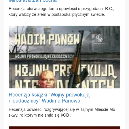
Re­cen­zja pierw­sze­go to­mu opo­wie­ści o przy­go­dach R.C.,
któ­ry wal­czy ze złem w po­sta­po­ka­lip­tycz­nym świe­cie.
Recenzja książki "Wojny prowokują
nieudacznicy" Wadima Panowa
Re­cen­zja po­wie­ści roz­gry­wa­ją­cej się w Taj­nym Mie­ście Mo­
skwy, "o któ­rym nie śni­ło się KGB".