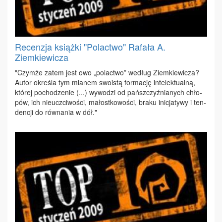
Recenzja książki "Polactwo" Rafała A.
Ziemkiewicza
"Czym­że za­tem jest owo „po­lac­two” we­dług Ziem­kie­wi­cza?
Au­tor okre­śla tym mia­nem swo­istą for­ma­cję in­te­lek­tu­al­ną,
któ­rej po­cho­dze­nie (...) wy­wo­dzi od pańsz­czyź­nia­nych chło­
pów, ich nie­uczci­wo­ści, ma­łost­ko­wo­ści, bra­ku ini­cja­ty­wy i ten­
den­cji do rów­na­nia w dół."