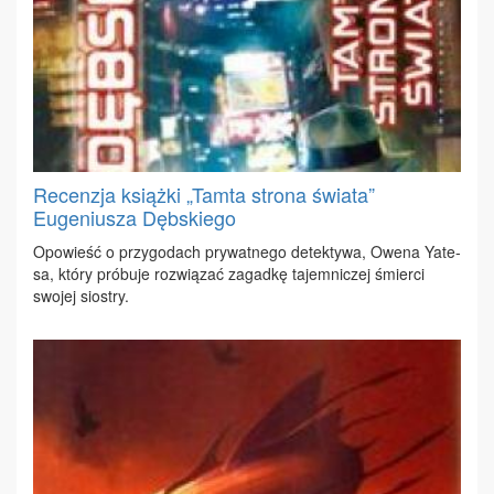
Recenzja książki „Tamta strona świata”
Eugeniusza Dębskiego
Opo­wieść o przy­go­dach pry­wat­ne­go de­tek­ty­wa, Owe­na Yate­
sa, któ­ry pró­bu­je roz­wią­zać za­gad­kę ta­jem­ni­czej śmier­ci
swo­jej sio­stry.