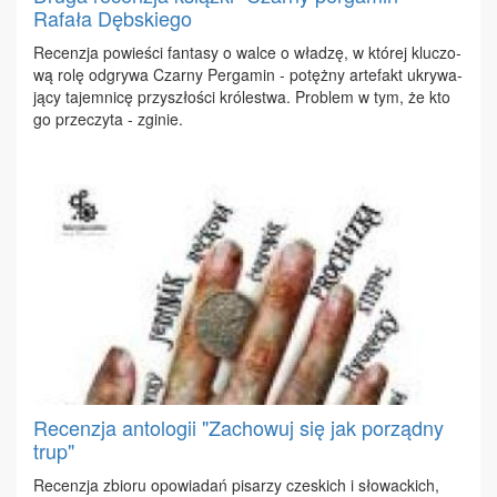
Rafała Dębskiego
Re­cen­zja po­wie­ści fan­ta­sy o wal­ce o wła­dzę, w któ­rej klu­czo­
wą ro­lę od­gry­wa Czar­ny Per­ga­min - po­tęż­ny ar­te­fakt ukry­wa­
ją­cy ta­jem­ni­cę przy­szło­ści kró­le­stwa. Pro­blem w tym, że kto
go prze­czy­ta - zgi­nie.
Recenzja antologii "Zachowuj się jak porządny
trup"
Re­cen­zja zbio­ru opo­wia­dań pi­sa­rzy cze­skich i sło­wac­kich,