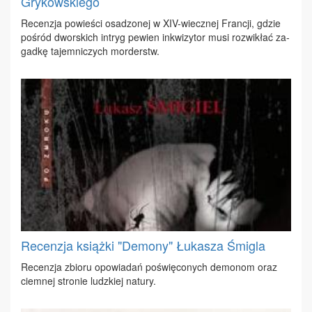
Grykowskiego
Re­cen­zja po­wie­ści osa­dzo­nej w XIV-wiecz­nej Fran­cji, gdzie
po­śród dwor­skich in­tryg pe­wien in­kwi­zy­tor mu­si roz­wi­kłać za­
gad­kę ta­jem­ni­czych mor­derstw.
Recenzja książki "Demony" Łukasza Śmigla
Re­cen­zja zbio­ru opo­wia­dań po­świę­co­nych de­mo­nom oraz
ciem­nej stro­nie ludz­kiej na­tu­ry.