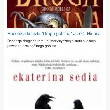
Recenzja książki "Droga goblina" Jim C. Hinesa
Re­cen­zja dru­gie­go to­mu hu­mo­ry­stycz­nej hi­sto­rii o lo­sach
pew­ne­go szcze­gól­ne­go go­bli­na.