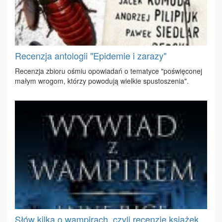
Recenzja antologii "Epidemie i zarazy"
Re­cen­zja zbio­ru ośmiu opo­wia­dań o te­ma­ty­ce "po­świę­co­nej
ma­łym wro­gom, któ­rzy po­wo­du­ją wiel­kie spu­sto­sze­nia".
Słów kilka o wampirach, czyli recenzje książek