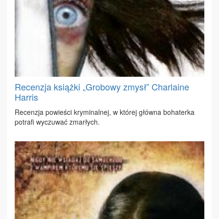
Recenzja książki „Grobowy zmysł” Charlaine
Harris
Re­cen­zja po­wie­ści kry­mi­nal­nej, w któ­rej głów­na bo­ha­ter­ka
po­tra­fi wy­czu­wać zmar­łych.