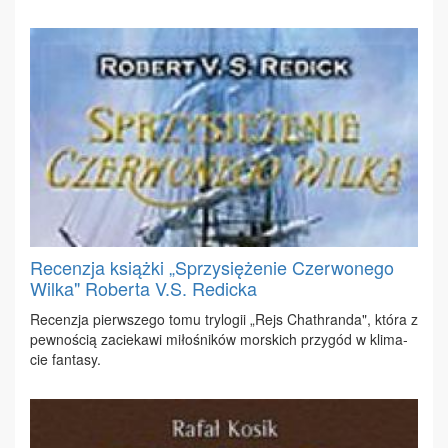
Recenzja książki „Sprzysiężenie Czerwonego
Wilka" Roberta V.S. Redicka
Re­cen­zja pierw­sze­go to­mu try­lo­gii „Rejs Cha­th­ran­da", któ­ra z
pew­no­ścią za­cie­ka­wi mi­ło­śni­ków mor­skich przy­gód w kli­ma­
cie fan­ta­sy.