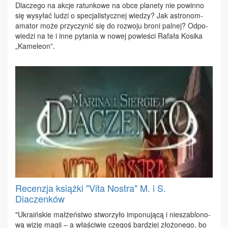
Dla­cze­go na ak­cje ra­tun­ko­we na ob­ce pla­ne­ty nie po­win­no
się wy­sy­łać lu­dzi o spe­cja­li­stycz­nej wie­dzy? Jak astro­nom-
ama­tor mo­że przy­czy­nić się do roz­wo­ju bro­ni pal­nej? Od­po­
wie­dzi na te i in­ne py­ta­nia w no­wej po­wie­ści Ra­fa­ła Ko­si­ka
„Ka­me­le­on”.
Recenzja książki "Vita Nostra" M. i S.
Diaczenków
"Ukra­iń­skie mał­żeń­stwo stwo­rzy­ło im­po­nu­ją­cą i nie­sza­blo­no­
wą wi­zję ma­gii – a wła­ści­wie cze­goś bar­dziej zło­żo­ne­go, bo