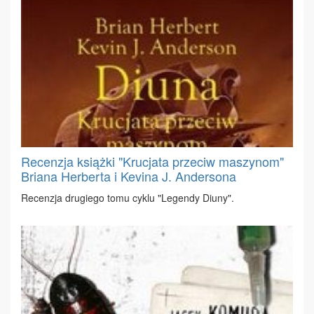
Recenzja książki "Krucjata przeciw maszynom"
Briana Herberta i Kevina J. Andersona
Re­cen­zja dru­gie­go to­mu cy­klu "Le­gen­dy Diu­ny".