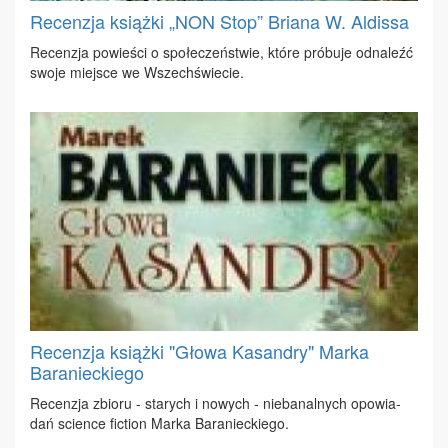
Recenzja książki „NON Stop” Briana W. Aldissa
Re­cen­zja po­wie­ści o spo­łe­czeń­stwie, któ­re pró­bu­je od­na­leźć
swo­je miej­sce we Wszech­świe­cie.
Recenzja książki "Głowa Kasandry" Marka
Baranieckiego
Re­cen­zja zbio­ru - sta­rych i no­wych - nie­ba­nal­nych opo­wia­
dań scien­ce fic­tion Mar­ka Ba­ra­niec­kie­go.