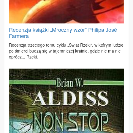
Recenzja książki „Mroczny wzór” Philipa José
Farmera
Re­cen­zja trze­cie­go to­mu cy­klu „Świat Rze­ki", w któ­rym lu­dzie
po śmier­ci bu­dzą się w ta­jem­ni­czej kra­inie, gdzie nie ma nic
oprócz... Rze­ki.