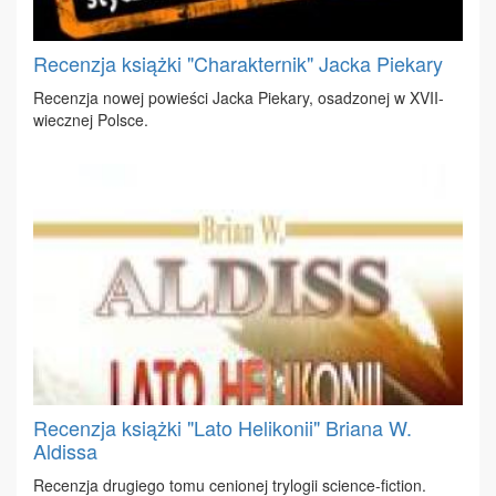
Recenzja książki "Charakternik" Jacka Piekary
Re­cen­zja no­wej po­wie­ści Jac­ka Pie­ka­ry, osa­dzo­nej w XVII-
wiecz­nej Pol­sce.
Recenzja książki "Lato Helikonii" Briana W.
Aldissa
Re­cen­zja dru­gie­go to­mu ce­nio­nej try­lo­gii scien­ce-fic­tion.