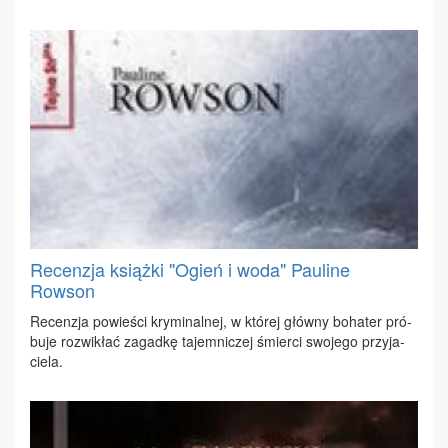
Recenzja książki "Ogień i woda" Pauline
Rowson
Re­cen­zja po­wie­ści kry­mi­nal­nej, w któ­rej głów­ny bo­ha­ter pró­
bu­je roz­wi­kłać za­gad­kę ta­jem­ni­czej śmier­ci swo­je­go przy­ja­
cie­la.