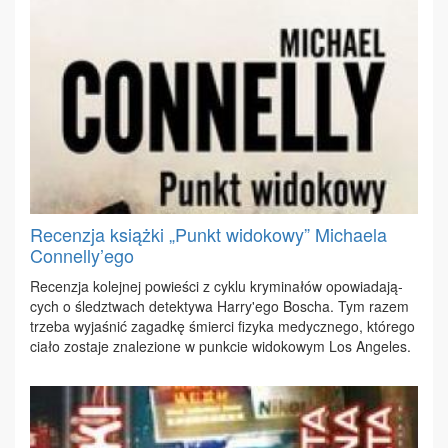
Recenzja książki „Punkt widokowy” Michaela
Connelly’ego
Re­cen­zja ko­lej­nej po­wie­ści z cy­klu kry­mi­na­łów opo­wia­da­ją­
cych o śledz­twach de­tek­ty­wa Har­ry'ego Bo­scha. Tym ra­zem
trze­ba wy­ja­śnić za­gad­kę śmier­ci fi­zy­ka me­dycz­ne­go, któ­re­go
cia­ło zo­sta­je zna­le­zio­ne w punk­cie wi­do­ko­wym Los An­ge­les.