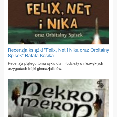
Recenzja książki "Felix, Net i Nika oraz Orbitalny
Spisek" Rafała Kosika
Re­cen­zja pią­te­go to­mu cy­klu dla mło­dzie­ży o nie­zwy­kłych
przy­go­dach trój­ki gim­na­zja­li­stów.