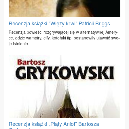
Recenzja książki "Więzy krwi" Patricii Briggs
Re­cen­zja po­wie­ści roz­gry­wa­ją­cej się w al­ter­na­tyw­nej Ame­ry­
ce, gdzie wam­pi­ry, el­fy, ko­to­ła­ki itp. po­sta­no­wi­ły ujaw­nić swo­
je ist­nie­nie.
Recenzja książki „Piąty Anioł” Bartosza