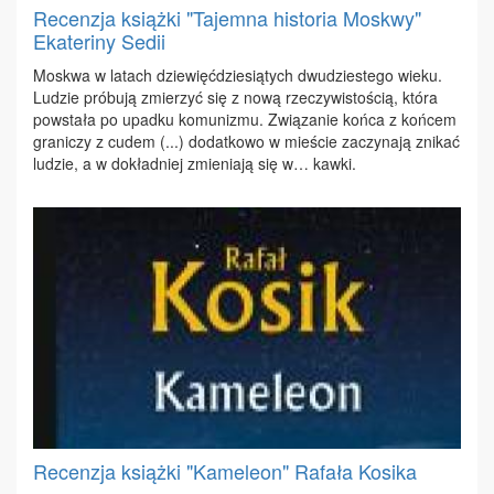
Recenzja książki "Tajemna historia Moskwy"
Ekateriny Sedii
Mo­skwa w la­tach dzie­więć­dzie­sią­tych dwu­dzie­ste­go wie­ku.
Lu­dzie pró­bu­ją zmie­rzyć się z no­wą rze­czy­wi­sto­ścią, któ­ra
po­wsta­ła po upad­ku ko­mu­ni­zmu. Zwią­za­nie koń­ca z koń­cem
gra­ni­czy z cu­dem (...) do­dat­ko­wo w mie­ście za­czy­na­ją zni­kać
lu­dzie, a w do­kład­niej zmie­nia­ją się w… kaw­ki.
Recenzja książki "Kameleon" Rafała Kosika