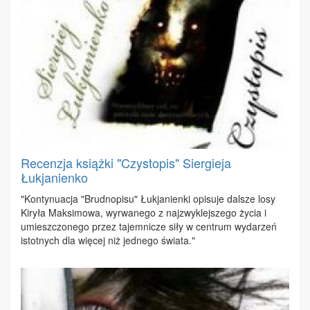
Recenzja książki "Czystopis" Siergieja
Łukjanienko
"Kon­ty­nu­acja "Brud­no­pi­su" Łu­kja­nien­ki opi­su­je dal­sze lo­sy
Ki­ry­ła Mak­si­mo­wa, wy­rwa­ne­go z naj­zwy­klej­sze­go ży­cia i
umiesz­czo­ne­go przez ta­jem­ni­cze si­ły w cen­trum wy­da­rzeń
istot­nych dla wię­cej niż jed­ne­go świa­ta."