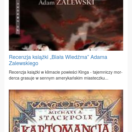
Recenzja książki „Biała Wiedźma” Adama
Zalewskiego
Re­cen­zja książ­ki w kli­ma­cie po­wie­ści Kin­ga - ta­jem­ni­czy mor­
der­ca gra­su­je w sen­nym ame­ry­kań­skim mia­stecz­ku...