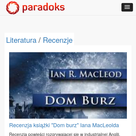
Literatura
/
Recenzje
Recenzja książki "Dom burz" Iana MacLeolda
Re­cen­zja po­wie­ści roz­gry­wa­ją­cej się w in­du­strial­nej An­glii,