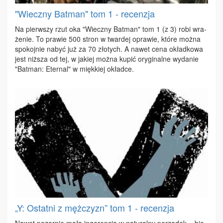
"Wieczny Batman" tom 1 - recenzja
Na pierw­szy rzut oka "Wiecz­ny Bat­man" tom 1 (z 3) ro­bi wra­
że­nie. To pra­wie 500 stron w twar­dej opra­wie, któ­re moż­na
spo­koj­nie na­być już za 70 zło­tych. A na­wet ce­na okład­ko­wa
jest niż­sza od tej, w ja­kiej moż­na ku­pić ory­gi­nal­ne wy­da­nie
"Bat­man: Eter­nal" w mięk­kiej okład­ce.
„Y: Ostatni z mężczyzn” tom 1 - recenzja
Na­wet po­zor­nie ma­ła in­ge­ren­cja w na­tu­ral­ny po­rzą­dek – bio­