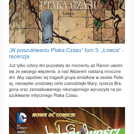
„W poszukiwaniu Ptaka Czasu” tom 3: „Łowca” -
recenzja
Już tyl­ko czte­ry dni po­zo­sta­ły do mo­men­tu aż Ra­mor uwol­ni
się ze swo­je­go wię­zie­nia, a nad Ak­ba­rem na­sta­ną mrocz­ne
dni. Aby za­po­biec tej tra­ge­dii gru­pa śmiał­ków w oso­bie Pe­lis­
sy, nie­zwy­kle uro­dzi­wej cór­ki cza­ro­dziej­ki Ma­ry, ry­ce­rza Bra­
go­na oraz za­ma­sko­wa­ne­go nie­zna­jo­me­go wy­ru­szy­ła na po­
szu­ki­wa­nie mi­tycz­ne­go Pta­ka Cza­su.