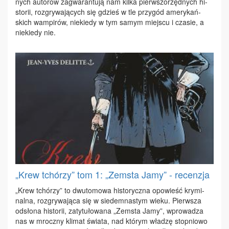
nych au­to­rów za­gwa­ran­tu­ją nam kil­ka pierw­szo­rzęd­nych hi­
sto­rii, roz­gry­wa­ją­cych się gdzieś w tle przy­gód ame­ry­kań­
skich wam­pi­rów, nie­kie­dy w tym sa­mym miej­scu i cza­sie, a
nie­kie­dy nie.
„Krew tchórzy” tom 1: „Zemsta Jamy” - recenzja
„Krew tchó­rzy” to dwu­to­mo­wa hi­sto­rycz­na opo­wieść kry­mi­
nal­na, roz­gry­wa­ją­ca się w sie­dem­na­stym wie­ku. Pierw­sza
od­sło­na hi­sto­rii, za­ty­tu­ło­wa­na „Ze­msta Ja­my”, wpro­wa­dza
nas w mrocz­ny kli­mat świa­ta, nad któ­rym wła­dzę stop­nio­wo