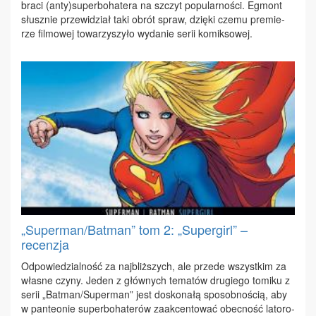
bra­ci (an­ty)su­per­bo­ha­te­ra na szczyt po­pu­lar­no­ści. Eg­mont
słusz­nie prze­wi­dział ta­ki ob­rót spraw, dzię­ki cze­mu pre­mie­
rze fil­mo­wej to­wa­rzy­szy­ło wy­da­nie se­rii ko­mik­so­wej.
„Superman/Batman” tom 2: „Supergirl” –
recenzja
Od­po­wie­dzial­ność za naj­bliż­szych, ale przede wszyst­kim za
wła­sne czy­ny. Je­den z głów­nych te­ma­tów dru­gie­go to­mi­ku z
se­rii „Bat­man/Su­per­man” jest do­sko­na­łą spo­sob­no­ścią, aby
w pan­te­onie su­per­bo­ha­te­rów za­ak­cen­to­wać obec­ność la­to­ro­