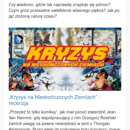
Czy wia­do­mo, gdzie tak na­praw­dę znaj­du­je się pół­noc?
Czym gro­zi prze­sad­ne uwiel­bie­nie wła­sne­go pięk­na? Jak po­
jąć zło­żo­ną na­tu­rę cza­su?
„Kryzys na Nieskończonych Ziemiach” -
recenzja
„Prze­cież to tyl­ko ko­mik­sy”, jak miał po­noć stwier­dzić Je­an
Van Ham­me, gdy współ­pra­cu­ją­cy z nim Grze­gorz Ro­siń­ski
zwró­cił uwa­gę na pew­ne nie­ści­sło­ści w se­rii o Thor­ga­lu
Aegirs­so­nie. Przez wie­le lat ryn­ko­we­go by­tu kon­cer­nu zna­ne­