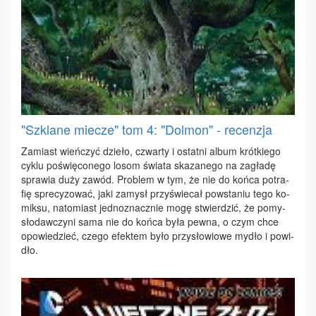
"Szklane miecze" tom 4: "Dolmon" - recenzja
Za­miast wień­czyć dzie­ło, czwar­ty i ostat­ni al­bum krót­kie­go
cy­klu po­świę­co­ne­go lo­som świa­ta ska­za­ne­go na za­gła­dę
spra­wia du­ży za­wód. Pro­blem w tym, że nie do koń­ca po­tra­
fię spre­cy­zo­wać, ja­ki za­mysł przy­świe­cał po­wsta­niu te­go ko­
mik­su, na­to­miast jed­no­znacz­nie mo­gę stwier­dzić, że po­my­
sło­daw­czy­ni sa­ma nie do koń­ca by­ła pew­na, o czym chce
opo­wie­dzieć, cze­go efek­tem by­ło przy­sło­wio­we my­dło i po­wi­
dło.