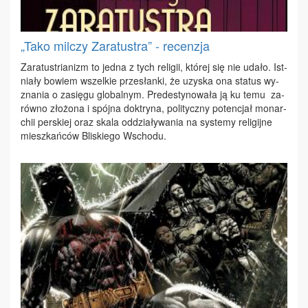
„Tako milczy Zaratustra” - recenzja
Za­ra­tu­stria­nizm to jed­na z tych re­li­gii, któ­rej się nie uda­ło. Ist­
nia­ły bo­wiem wszel­kie prze­słan­ki, że uzy­ska ona sta­tus wy­
zna­nia o za­się­gu glo­bal­nym. Pre­de­sty­no­wa­ła ją ku te­mu za­
rów­no zło­żo­na i spój­na dok­try­na, po­li­tycz­ny po­ten­cjał mo­nar­
chii per­skiej oraz ska­la od­dzia­ły­wa­nia na sys­te­my re­li­gij­ne
miesz­kań­ców Bli­skie­go Wscho­du.