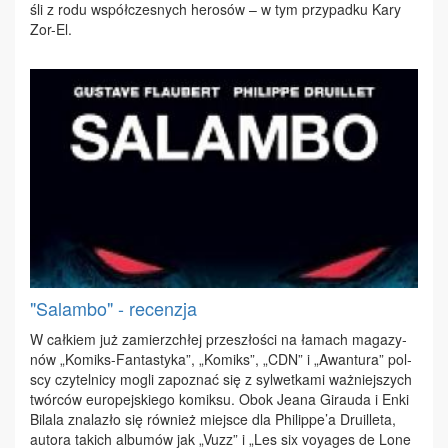
śli z ro­du współ­cze­snych he­ro­sów – w tym przy­pad­ku Ka­ry
Zor-El.
"Salambo" - recenzja
W cał­kiem już za­mierz­chłej prze­szło­ści na ła­mach ma­ga­zy­
nów „Ko­miks-Fan­ta­sty­ka”, „Ko­miks”, „CDN” i „Awan­tu­ra” pol­
scy czy­tel­ni­cy mo­gli za­po­znać się z syl­wet­ka­mi waż­niej­szych
twór­ców eu­ro­pej­skie­go ko­mik­su. Obok Je­ana Gi­rau­da i En­ki
Bi­la­la zna­la­zło się rów­nież miej­sce dla Phi­lip­pe’a Dru­il­le­ta,
au­to­ra ta­kich al­bu­mów jak „Vuzz” i „Les six voy­ages de Lo­ne