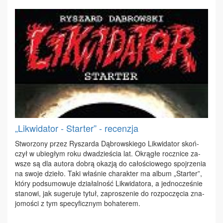
„Likwidator - Starter” - recenzja
Stwo­rzo­ny przez Ry­szar­da Dą­brow­skie­go Li­kwi­da­tor skoń­
czył w ubie­głym ro­ku dwa­dzie­ścia lat. Okrą­głe rocz­ni­ce za­
wsze są dla au­to­ra do­brą oka­zją do ca­ło­ścio­we­go spoj­rze­nia
na swo­je dzie­ło. Ta­ki wła­śnie cha­rak­ter ma al­bum „Star­ter”,
któ­ry pod­su­mo­wu­je dzia­łal­ność Li­kwi­da­to­ra, a jed­no­cze­śnie
sta­no­wi, jak su­ge­ru­je ty­tuł, za­pro­sze­nie do roz­po­czę­cia zna­
jo­mo­ści z tym spe­cy­ficz­nym bo­ha­te­rem.