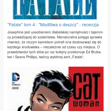
"Fatale" tom 4 : "Modlitwa o deszcz" - recenzja
Jo­se­phi­ne jest uoso­bie­niem dia­bel­skiej na­mięt­no­ści i ta­jem­ni­
cy pro­wa­dzą­cej do sza­leń­stwa. Nie­na­tu­ral­na po­tę­ga spra­wia
rów­nież, że ni­czym ka­me­le­on po­tra­fi ona do­sto­so­wać się do
każ­de­go śro­do­wi­ska – nie­za­leż­nie od cza­su czy miej­sca. O
praw­dzi­wo­ści tych słów po raz ko­lej­ny prze­ko­nu­je Ed Bru­ba­
ker i Se­ans Phil­lips, twór­cy wy­bit­nej se­rii „Fa­ta­le”.