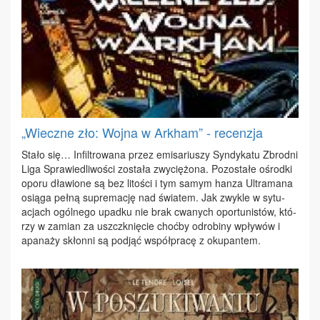
„Wieczne zło: Wojna w Arkham” - recenzja
Sta­ło się… In­fil­tro­wa­na przez emi­sa­riu­szy Syn­dy­ka­tu Zbrod­ni
Li­ga Spra­wie­dli­wo­ści zo­sta­ła zwy­cię­żo­na. Po­zo­sta­łe ośrod­ki
opo­ru dła­wio­ne są bez li­to­ści i tym sa­mym han­za Ul­tra­ma­na
osią­ga peł­ną su­pre­ma­cję nad świa­tem. Jak zwy­kle w sy­tu­
acjach ogól­ne­go upad­ku nie brak cwa­nych opor­tu­ni­stów, któ­
rzy w za­mian za uszczk­nię­cie choć­by odro­bi­ny wpły­wów i
apa­na­ży skłon­ni są pod­jąć współ­pra­cę z oku­pan­tem.