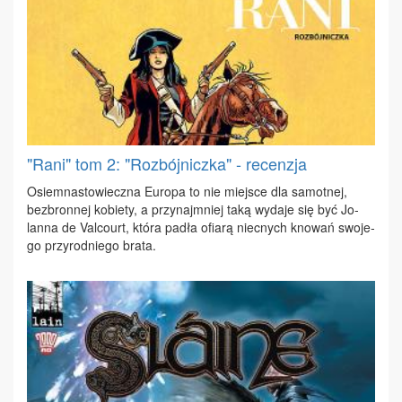
"Rani" tom 2: "Rozbójniczka" - recenzja
Osiem­na­sto­wiecz­na Eu­ro­pa to nie miej­sce dla sa­mot­nej,
bez­bron­nej ko­bie­ty, a przy­naj­mniej ta­ką wy­da­je się być Jo­
lan­na de Val­co­urt, któ­ra pa­dła ofia­rą nie­cnych kno­wań swo­je­
go przy­rod­nie­go bra­ta.