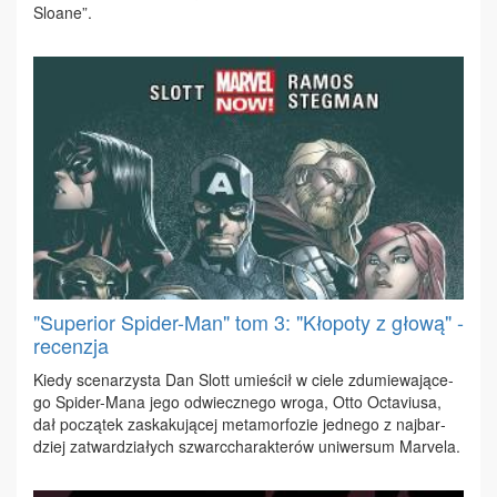
Slo­ane”.
"Superior Spider-Man" tom 3: "Kłopoty z głową" -
recenzja
Kie­dy sce­na­rzy­sta Dan Slott umie­ścił w cie­le zdu­mie­wa­ją­ce­
go Spi­der-Ma­na je­go od­wiecz­ne­go wro­ga, Ot­to Octa­viu­sa,
dał po­czą­tek za­ska­ku­ją­cej me­ta­mor­fo­zie jed­ne­go z naj­bar­
dziej za­twar­dzia­łych szwarc­cha­rak­te­rów uni­wer­sum Ma­rve­la.