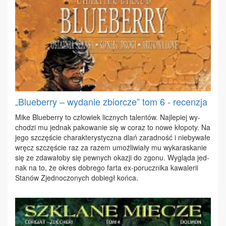
„Blueberry – wydanie zbiorcze” tom 6 - recenzja
Mi­ke Blu­eber­ry to czło­wiek licz­nych ta­len­tów. Naj­le­piej wy­
cho­dzi mu jed­nak pa­ko­wa­nie się w co­raz to no­we kło­po­ty. Na
je­go szczę­ście cha­rak­te­ry­stycz­na dlań za­rad­ność i nie­by­wa­łe
wręcz szczę­ście raz za ra­zem umoż­li­wia­ły mu wy­ka­ra­ska­nie
się ze zda­wa­ło­by się pew­nych oka­zji do zgo­nu. Wy­glą­da jed­
nak na to, że okres do­bre­go far­ta ex-po­rucz­ni­ka ka­wa­le­rii
Sta­nów Zjed­no­czo­nych do­biegł koń­ca.