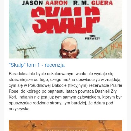
"Skalp" tom 1 - recenzja
Pa­ra­dok­sal­nie by­cie oskal­po­wa­nym wca­le nie wy­da­je się
strasz­niej­sze od te­go, cze­go moż­na do­świad­czyć w znaj­du­ją­
cym się w Po­łu­dnio­wej Da­ko­cie (fik­cyj­nym) re­zer­wa­cie Pra­irie
Ro­se, do któ­re­go po pięt­na­stu la­tach po­wra­ca Da­shiell Zły
Koń. In­dia­nin nie jest już tym sa­mym czło­wie­kiem, któ­rym był
opusz­cza­jąc ro­dzin­ne stro­ny, tym bar­dziej, że dzia­ła pod
przy­kryw­ką.