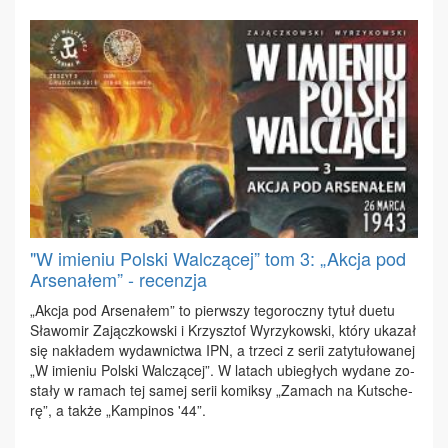
"W imieniu Polski Walczącej” tom 3: „Akcja pod
Arsenałem” - recenzja
„Ak­cja pod Ar­se­na­łem” to pierw­szy te­go­rocz­ny ty­tuł du­etu
Sła­wo­mir Za­jącz­kow­ski i Krzysz­tof Wy­rzy­kow­ski, któ­ry uka­zał
się na­kła­dem wy­daw­nic­twa IPN, a trze­ci z se­rii za­ty­tu­ło­wa­nej
„W imie­niu Pol­ski Wal­czą­cej”. W la­tach ubie­głych wy­da­ne zo­
sta­ły w ra­mach tej sa­mej se­rii ko­mik­sy „Za­mach na Kut­sche­
rę”, a tak­że „Kam­pi­nos '44”.