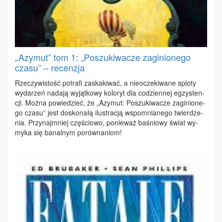
„Azymut” tom 1: „Poszukiwacze zaginionego
czasu” – recenzja
Rze­czy­wi­stość po­tra­fi za­ska­ki­wać, a nie­ocze­ki­wa­ne splo­ty
wy­da­rzeń na­da­ją wy­jąt­ko­wy ko­lo­ryt dla co­dzien­nej eg­zy­sten­
cji. Moż­na po­wie­dzieć, że „Azy­mut: Po­szu­ki­wa­cze za­gi­nio­ne­
go cza­su” jest do­sko­na­łą ilu­stra­cją wspo­mnia­ne­go twier­dze­
nia. Przy­naj­mniej czę­ścio­wo, po­nie­waż ba­śnio­wy świat wy­
my­ka się ba­nal­nym po­rów­na­niom!