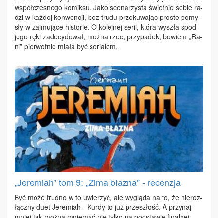
współ­cze­sne­go ko­mik­su. Ja­ko sce­na­rzy­sta świet­nie so­bie ra­
dzi w każ­dej kon­wen­cji, bez tru­du prze­ku­wa­jąc pro­ste po­my­
sły w zaj­mu­ją­ce hi­sto­rie. O ko­lej­nej se­rii, któ­ra wy­szła spod
je­go rę­ki za­de­cy­do­wał, moż­na rzec, przy­pa­dek, bo­wiem „Ra­
ni” pier­wot­nie mia­ła być se­ria­lem.
„Jeremiah” tom 9: „Zima błazna” - recenzja
Być mo­że trud­no w to uwie­rzyć, ale wy­glą­da na to, że nie­roz­
łącz­ny du­et Je­re­miah - Kur­dy to już prze­szłość. A przy­naj­
mniej tak moż­na mnie­mać nie tyl­ko na pod­sta­wie fi­nal­nej