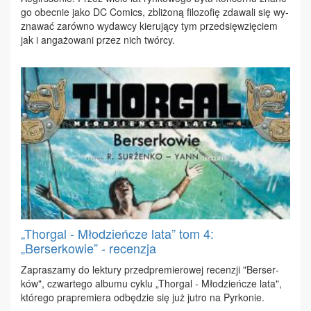
go obec­nie ja­ko DC Co­mics, zbli­żo­ną fi­lo­zo­fię zda­wa­li się wy­
zna­wać za­rów­no wy­daw­cy kie­ru­ją­cy tym przed­się­wzię­ciem
jak i an­ga­żo­wa­ni przez nich twór­cy.
„Thorgal - Młodzieńcze lata” tom 4:
„Berserkowie” - recenzja
Za­pra­sza­my do lek­tu­ry przed­pre­mie­ro­wej re­cen­zji "Ber­ser­
ków", czwar­te­go al­bu­mu cy­klu „Thor­gal - Mło­dzień­cze la­ta",
któ­re­go pra­pre­mie­ra od­bę­dzie się już ju­tro na Pyr­ko­nie.