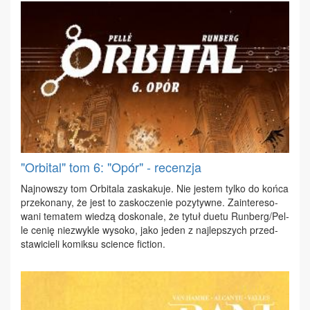
"Orbital" tom 6: "Opór" - recenzja
Naj­now­szy tom Or­bi­ta­la za­ska­ku­je. Nie je­stem tyl­ko do koń­ca
prze­ko­na­ny, że jest to za­sko­cze­nie po­zy­tyw­ne. Za­in­te­re­so­
wa­ni te­ma­tem wie­dzą do­sko­na­le, że ty­tuł du­etu Run­berg/Pel­
le ce­nię nie­zwy­kle wy­so­ko, ja­ko je­den z naj­lep­szych przed­
sta­wi­cie­li ko­mik­su scien­ce fic­tion.