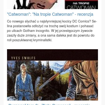
"Catwoman": "Na tropie Catwoman" - recenzja
Co no­we­go sły­chać u naj­słyn­niej­szej ko­ci­cy DC Co­mics? Se­
li­na po­sta­no­wi­ła odło­żyć na tro­chę swój ko­stium i po­ha­sać
po uli­cach Go­tham in­co­gni­to. W jej prze­stęp­czym ży­wo­cie
za­szły du­że zmia­ny, a ona sa­ma da­le­ka jest do po­wro­tu do
ro­li po­szu­ki­wa­nej kry­mi­na­list­ki.