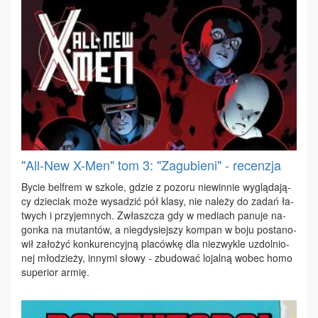
"All-New X-Men" tom 3: "Zagubieni" - recenzja
By­cie bel­frem w szko­le, gdzie z po­zo­ru nie­win­nie wy­glą­da­ją­
cy dzie­ciak mo­że wy­sa­dzić pół kla­sy, nie na­le­ży do za­dań ła­
twych i przy­jem­nych. Zwłasz­cza gdy w me­diach pa­nu­je na­
gon­ka na mu­tan­tów, a nie­gdy­siej­szy kom­pan w bo­ju po­sta­no­
wił za­ło­żyć kon­ku­ren­cyj­ną pla­ców­kę dla nie­zwy­kle uzdol­nio­
nej mło­dzie­ży, in­ny­mi sło­wy - zbu­do­wać lo­jal­ną wo­bec ho­mo
su­pe­rior ar­mię.