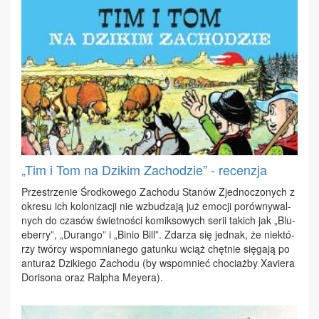
„Tim i Tom na Dzikim Zachodzie” - recenzja
Prze­strze­nie Środ­ko­we­go Za­cho­du Sta­nów Zjed­no­czo­nych z
okre­su ich ko­lo­ni­za­cji nie wzbu­dza­ją już emo­cji po­rów­ny­wal­
nych do cza­sów świet­no­ści ko­mik­so­wych se­rii ta­kich jak „Blu­
eber­ry”, „Du­ran­go” i „Bi­nio Bill”. Zda­rza się jed­nak, że nie­któ­
rzy twór­cy wspo­mnia­ne­go ga­tun­ku wciąż chęt­nie się­ga­ją po
an­tu­raż Dzi­kie­go Za­cho­du (by wspo­mnieć cho­ciaż­by Xa­vie­ra
Do­ri­so­na oraz Ral­pha Mey­era).