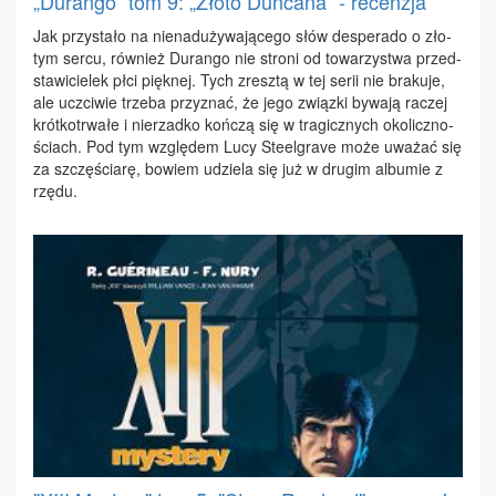
„Durango” tom 9: „Złoto Duncana” - recenzja
Jak przy­sta­ło na nie­na­du­ży­wa­ją­ce­go słów de­spe­ra­do o zło­
tym ser­cu, rów­nież Du­ran­go nie stro­ni od to­wa­rzy­stwa przed­
sta­wi­cie­lek płci pięk­nej. Tych zresz­tą w tej se­rii nie bra­ku­je,
ale uczci­wie trze­ba przy­znać, że je­go związ­ki by­wa­ją ra­czej
krót­ko­trwa­łe i nie­rzad­ko koń­czą się w tra­gicz­nych oko­licz­no­
ściach. Pod tym wzglę­dem Lu­cy Ste­el­gra­ve mo­że uwa­żać się
za szczę­ścia­rę, bo­wiem udzie­la się już w dru­gim al­bu­mie z
rzę­du.