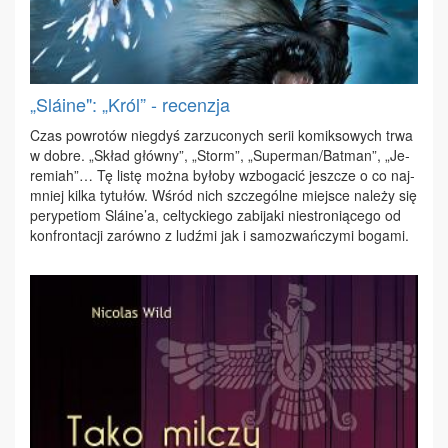
„Sláine": „Król” - recenzja
Czas po­wro­tów nie­gdyś za­rzu­co­nych se­rii ko­mik­so­wych trwa
w do­bre. „Skład głów­ny”, „Storm”, „Su­per­man/Bat­man”, „Je­
re­miah”… Tę li­stę moż­na by­ło­by wzbo­ga­cić jesz­cze o co naj­
mniej kil­ka ty­tu­łów. Wśród nich szcze­gól­ne miej­sce na­le­ży się
pe­ry­pe­tiom Sláine’a, cel­tyc­kie­go za­bi­ja­ki nie­stro­nią­ce­go od
kon­fron­ta­cji za­rów­no z ludź­mi jak i sa­mo­zwań­czy­mi bo­ga­mi.