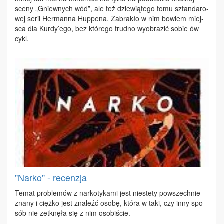
sce­ny „Gniew­nych wód”, ale też dzie­wią­te­go to­mu sztan­da­ro­
wej se­rii Her­man­na Hup­pe­na. Za­bra­kło w nim bo­wiem miej­
sca dla Kur­dy’ego, bez któ­re­go trud­no wy­obra­zić so­bie ów
cykl.
"Narko" - recenzja
Te­mat pro­ble­mów z nar­ko­ty­ka­mi jest nie­ste­ty po­wszech­nie
zna­ny i cięż­ko jest zna­leźć oso­bę, któ­ra w ta­ki, czy in­ny spo­
sób nie ze­tknę­ła się z nim oso­bi­ście.