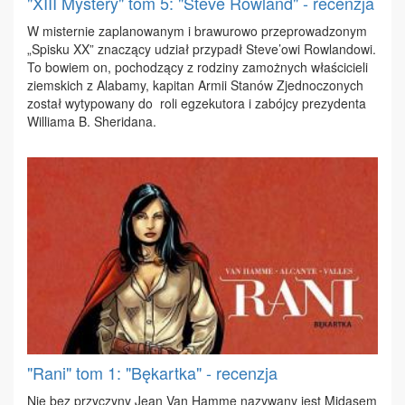
"XIII Mystery" tom 5: "Steve Rowland" - recenzja
W mi­ster­nie za­pla­no­wa­nym i bra­wu­ro­wo prze­pro­wa­dzo­nym
„Spi­sku XX” zna­czą­cy udział przy­padł Ste­ve’owi Row­lan­do­wi.
To bo­wiem on, po­cho­dzą­cy z ro­dzi­ny za­moż­nych wła­ści­cie­li
ziem­skich z Ala­ba­my, ka­pi­tan Ar­mii Sta­nów Zjed­no­czo­nych
zo­stał wy­ty­po­wa­ny do ro­li eg­ze­ku­to­ra i za­bój­cy pre­zy­den­ta
Wil­lia­ma B. She­ri­da­na.
"Rani" tom 1: "Bękartka" - recenzja
Nie bez przy­czy­ny Je­an Van Ham­me na­zy­wa­ny jest Mi­da­sem