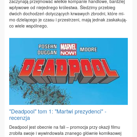
za­czy­na­ją przej­mo­wać wiel­kie kom­pa­nie han­dlo­we, bar­dziej
wpły­wo­we od nie­jed­ne­go kró­le­stwa. Śle­dzi­my prze­bieg
dwóch do­cho­dzeń do­ty­czą­cych krwa­wych zbrod­ni, któ­re mi­
mo dzie­lą­ce­go je cza­su i prze­strze­ni, ma­ją jed­nak za­ska­ku­ją­
co wie­le wspól­ne­go.
"Deadpool" tom 1: "Martwi prezydenci" -
recenzja
De­ad­po­ol jest obec­nie na fa­li – pro­mo­cja przy oka­zji fil­mu
zro­bi­ła swo­je i wy­win­do­wa­ła zna­ne­go głów­nie ko­mik­so­wej