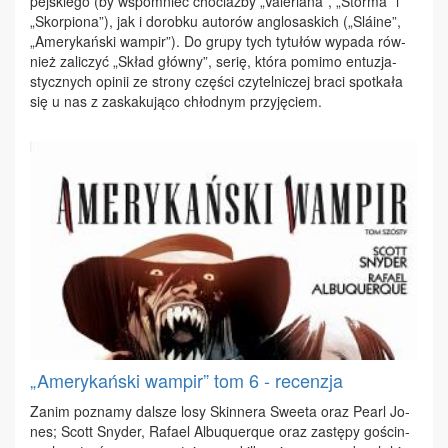
pej­skie­go (by wspo­mnieć cho­ciaż­by „Va­le­ria­na”, „Stor­ma” i
„Skor­pio­na”), jak i do­rob­ku au­to­rów an­glo­sa­skich („Sláine”,
„Ame­ry­kań­ski wam­pir”). Do gru­py tych ty­tu­łów wy­pa­da rów­
nież za­li­czyć „Skład głów­ny”, se­rię, któ­ra po­mi­mo en­tu­zja­
stycz­nych opi­nii ze stro­ny czę­ści czy­tel­ni­czej bra­ci spo­tka­ła
się u nas z za­ska­ku­ją­co chłod­nym przy­ję­ciem.
„Amerykański wampir” tom 6 - recenzja
Za­nim po­zna­my dal­sze lo­sy Skin­ne­ra Swe­eta oraz Pe­arl Jo­
nes; Scott Sny­der, Ra­fa­el Al­bu­qu­erque oraz za­stę­py go­ścin­