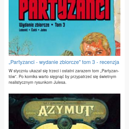
„Partyzanci - wydanie zbiorcze" tom 3 - recenzja
W stycz­niu uka­zał się trze­ci i ostat­ni za­ra­zem tom „Par­ty­zan­
tów”. Po ko­miks war­to się­gnąć by przy­pa­trzeć się świet­nym
re­ali­stycz­nym ry­sun­kom Ju­le­sa.