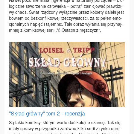
lo­gicz­ne stwo­rze­nie czło­wie­ka – po­tra­fi za­ini­cjo­wać praw­dzi­
wy cha­os. Świat rzą­dzo­ny wy­łącz­nie przez ko­bie­ty da­le­ki jest
bo­wiem od bez­kon­flik­to­wej rze­czy­wi­sto­ści, za to pe­łen emo­
cjo­nal­nych na­pięć i ta­jem­nic. Ta­ki ob­raz wy­ła­nia się przy­naj­
mniej z ko­mik­so­wej se­rii „Y: Ostat­ni z męż­czyzn”.
"Skład główny" tom 2 - recenzja
Są ta­kie ko­mik­sy, któ­rym war­to dać ko­lej­ne szan­sę. Tak się
mia­ły spra­wy w przy­pad­ku za­rów­no kil­ku se­rii z ryn­ku eu­ro­