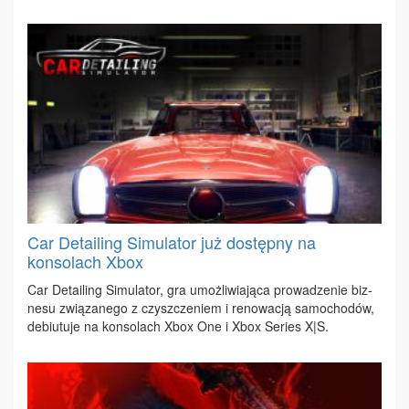
Car Detailing Simulator już dostępny na
konsolach Xbox
Car De­ta­iling Si­mu­la­tor, gra umoż­li­wia­ją­ca pro­wa­dze­nie biz­
ne­su zwią­za­ne­go z czysz­cze­niem i re­no­wa­cją sa­mo­cho­dów,
de­biu­tu­je na kon­so­lach Xbox One i Xbox Se­ries X|S.