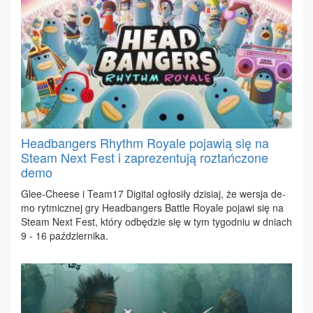
Headbangers Rhythm Royale pojawią się na
Steam Next Fest i zaprezentują roztańczone
demo
Glee-Che­ese i Te­am17 Di­gi­tal ogło­si­ły dzi­siaj, że wer­sja de­
mo ryt­micz­nej gry He­ad­ban­gers Bat­tle Roy­ale po­ja­wi się na
Ste­am Next Fest, któ­ry od­bę­dzie się w tym ty­go­dniu w dniach
9 - 16 paź­dzier­ni­ka.