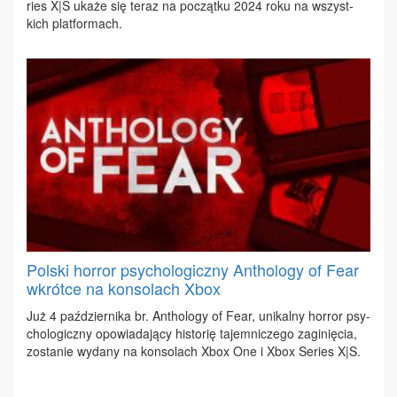
ries X|S uka­że się te­raz na po­cząt­ku 2024 ro­ku na wszyst­
kich plat­for­mach.
Polski horror psychologiczny Anthology of Fear
wkrótce na konsolach Xbox
Już 4 paź­dzier­ni­ka br. An­tho­lo­gy of Fe­ar, uni­kal­ny hor­ror psy­
cho­lo­gicz­ny opo­wia­da­ją­cy hi­sto­rię ta­jem­ni­cze­go za­gi­nię­cia,
zo­sta­nie wy­da­ny na kon­so­lach Xbox One i Xbox Se­ries X|S.