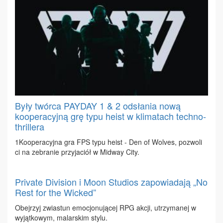
Były twórca PAYDAY 1 & 2 odsłania nową
kooperacyjną grę typu heist w klimatach techno-
thrillera
1Ko­ope­ra­cyj­na gra FPS ty­pu he­ist - Den of Wo­lves, po­zwo­li
ci na ze­bra­nie przy­ja­ciół w Mi­dway Ci­ty.
Private Division i Moon Studios zapowiadają „No
Rest for the Wicked”
Obej­rzyj zwia­stun emo­cjo­nu­ją­cej RPG ak­cji, utrzy­ma­nej w
wy­jąt­ko­wym, ma­lar­skim sty­lu.