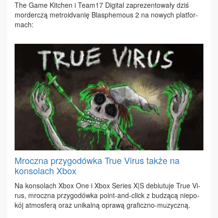
The Ga­me Kit­chen i Te­am17 Di­gi­tal za­pre­zen­to­wa­ły dziś
mor­der­czą me­tro­idva­nię Bla­sphe­mo­us 2 na no­wych plat­for­
mach:
Mroczna przygodówka True Virus także na
konsolach Xbox
Na kon­so­lach Xbox One i Xbox Se­ries X|S de­biu­tu­je True Vi­
rus, mrocz­na przy­go­dów­ka po­int-and-click z bu­dzą­cą nie­po­
kój at­mos­fe­rą oraz uni­kal­ną opra­wą gra­ficz­no-mu­zycz­ną.