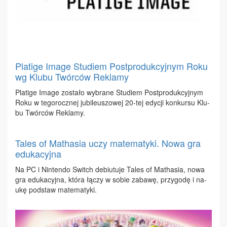
Platige Image Studiem Postprodukcyjnym Roku
wg Klubu Twórców Reklamy
Pla­ti­ge Ima­ge zo­sta­ło wy­bra­ne Stu­diem Post­pro­duk­cyj­nym
Ro­ku w te­go­rocz­nej ju­bi­le­uszo­wej 20-tej edy­cji kon­kur­su Klu­
bu Twór­ców Re­kla­my.
Tales of Mathasia uczy matematyki. Nowa gra
edukacyjna
Na PC i Nin­ten­do Switch de­biu­tu­je Ta­les of Ma­tha­sia, no­wa
gra edu­ka­cyj­na, któ­ra łą­czy w so­bie za­ba­wę, przy­go­dę i na­
ukę pod­staw ma­te­ma­ty­ki.