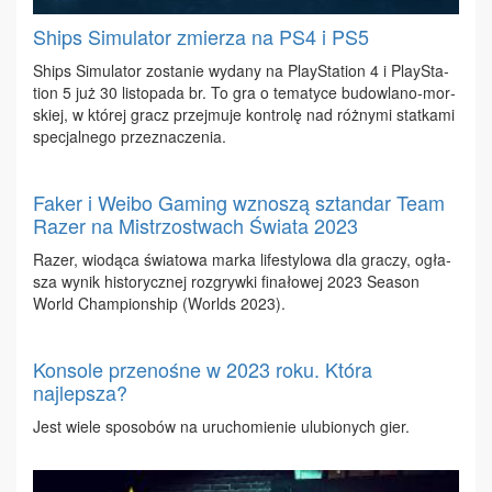
Ships Simulator zmierza na PS4 i PS5
Ships Si­mu­la­tor zo­sta­nie wy­da­ny na Play­Sta­tion 4 i Play­Sta­
tion 5 już 30 li­sto­pa­da br. To gra o te­ma­ty­ce bu­dow­la­no-mor­
skiej, w któ­rej gracz przej­mu­je kon­tro­lę nad róż­ny­mi stat­ka­mi
spe­cjal­ne­go prze­zna­cze­nia.
Faker i Weibo Gaming wznoszą sztandar Team
Razer na Mistrzostwach Świata 2023
Ra­zer, wio­dą­ca świa­to­wa mar­ka li­fe­sty­lo­wa dla gra­czy, ogła­
sza wy­nik hi­sto­rycz­nej roz­gryw­ki fi­na­ło­wej 2023 Se­ason
World Cham­pion­ship (Worlds 2023).
Konsole przenośne w 2023 roku. Która
najlepsza?
Jest wie­le spo­so­bów na uru­cho­mie­nie ulu­bio­nych gier.