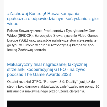
#Zachowaj Kontrolę! Rusza kampania
społeczna o odpowiedzialnym korzystaniu z gier
wideo
Pol­skie Sto­wa­rzy­sze­nie Pro­du­cen­tów i Dys­try­bu­to­rów Gier
Wi­deo (SPI­DOR), Eu­ro­pej­skie Sto­wa­rzy­sze­nie Vi­deo Ga­mes
Eu­ro­pe (VGE) oraz wszyst­kie naj­więk­sze sto­wa­rzy­sze­nia te­
go ty­pu w Eu­ro­pie w grud­niu roz­po­czy­na­ją kam­pa­nię spo­
łecz­ną Za­cho­waj kon­tro­lę.
Makabryczny finał nagradzanej taktycznej
strzelanki kooperacyjnej GTFO - na żywo
podczas The Game Awards 2023
Ostat­ni roz­dział GTFO, "Run­down 8.0: Du­ali­ty", jest już do­
stęp­ny ja­ko dar­mo­wa ak­tu­ali­za­cja, zwień­cza­jąc grę po­nad 80
mi­sja­mi dla mak­sy­mal­ne­go prze­dłu­że­nia cier­pie­nia.