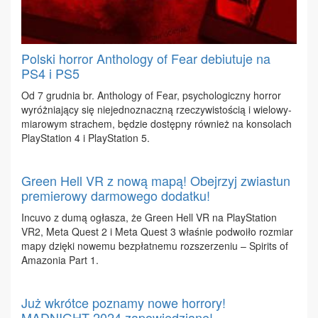
Polski horror Anthology of Fear debiutuje na
PS4 i PS5
Od 7 grud­nia br. An­tho­lo­gy of Fe­ar, psy­cho­lo­gicz­ny hor­ror
wy­róż­nia­ją­cy się nie­jed­no­znacz­ną rze­czy­wi­sto­ścią i wie­lo­wy­
mia­ro­wym stra­chem, bę­dzie do­stęp­ny rów­nież na kon­so­lach
Play­Sta­tion 4 i Play­Sta­tion 5.
Green Hell VR z nową mapą! Obejrzyj zwiastun
premierowy darmowego dodatku!
In­cu­vo z du­mą ogła­sza, że Gre­en Hell VR na Play­Sta­tion
VR2, Me­ta Qu­est 2 i Me­ta Qu­est 3 wła­śnie po­dwo­iło roz­miar
ma­py dzię­ki no­we­mu bez­płat­ne­mu roz­sze­rze­niu – Spi­rits of
Ama­zo­nia Part 1.
Już wkrótce poznamy nowe horrory!
MADNIGHT 2024 zapowiedziane!