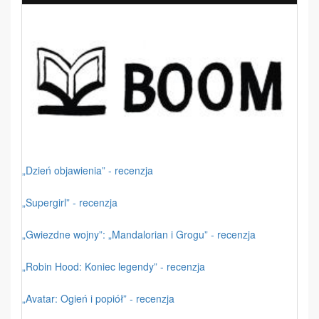
„Dzień objawienia” - recenzja
„Supergirl” - recenzja
„Gwiezdne wojny”: „Mandalorian i Grogu” - recenzja
„Robin Hood: Koniec legendy” - recenzja
„Avatar: Ogień i popiół” - recenzja