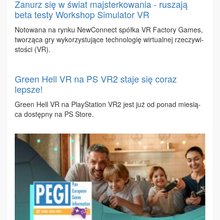
Zanurz się w świat majsterkowania - ruszają
beta testy Workshop Simulator VR
No­to­wa­na na ryn­ku New­Con­nect spół­ka VR Fac­to­ry Ga­mes,
two­rzą­ca gry wy­ko­rzy­stu­ją­ce tech­no­lo­gię wir­tu­al­nej rze­czy­wi­
sto­ści (VR).
Green Hell VR na PS VR2 staje się coraz
lepsze!
Gre­en Hell VR na Play­Sta­tion VR2 jest już od po­nad mie­sią­
ca do­stęp­ny na PS Sto­re.