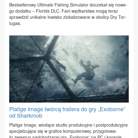
Be­st­sel­le­ro­wy Ul­ti­ma­te Fi­shing Si­mu­la­tor do­cze­kał się no­we­
go do­dat­ku – Flo­ri­da DLC. Fa­ni węd­kar­stwa mo­gą te­raz
spraw­dzić uni­kal­ne ło­wi­sko zlo­ka­li­zo­wa­ne w oko­li­cy Dry Tor­
tu­gas.
Platige Image twórcą trailera do gry „Exoborne”
od Sharkmob
Pla­ti­ge Ima­ge, wio­dą­ce stu­dio pro­duk­cyj­ne i post­pro­duk­cyj­ne
spe­cja­li­zu­ją­ce się w gra­fi­ce kom­pu­te­ro­wej, przy­go­to­wa­
ło zwia­stun nad­cho­dzą­cej gry „Exo­bor­ne” na PC i kon­so­le.