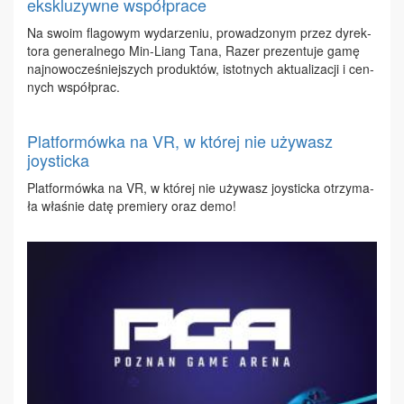
ekskluzywne współprace
Na swo­im fla­go­wym wy­da­rze­niu, pro­wa­dzo­nym przez dy­rek­
to­ra ge­ne­ral­ne­go Min-Liang Ta­na, Ra­zer pre­zen­tu­je ga­mę
naj­no­wo­cze­śniej­szych pro­duk­tów, istot­nych ak­tu­ali­za­cji i cen­
nych współ­prac.
Platformówka na VR, w której nie używasz
joysticka
Plat­for­mów­ka na VR, w któ­rej nie uży­wasz joy­stic­ka otrzy­ma­
ła wła­śnie da­tę pre­mie­ry oraz de­mo!