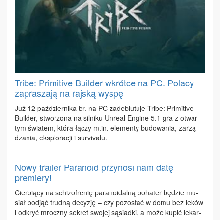
Tribe: Primitive Builder wkrótce na PC. Polacy
zapraszają na rajską wyspę
Już 12 paź­dzier­ni­ka br. na PC za­de­biu­tu­je Tri­be: Pri­mi­ti­ve
Bu­il­der, stwo­rzo­na na sil­ni­ku Unre­al En­gi­ne 5.1 gra z otwar­
tym świa­tem, któ­ra łą­czy m.​in. ele­men­ty bu­do­wa­nia, za­rzą­
dza­nia, eks­plo­ra­cji i su­rvi­va­lu.
Nowy trailer Paranoid przynosi nam datę
premiery!
Cier­pią­cy na schi­zo­fre­nię pa­ra­no­idal­ną bo­ha­ter bę­dzie mu­
siał pod­jąć trud­ną de­cy­zję – czy po­zo­stać w do­mu bez le­ków
i od­kryć mrocz­ny se­kret swo­jej są­siad­ki, a mo­że ku­pić le­kar­