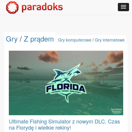
Gry
/
Z prądem
Gry komputerowe
/
Gry internetowe
Ultimate Fishing Simulator z nowym DLC. Czas
na Florydę i wielkie rekiny!