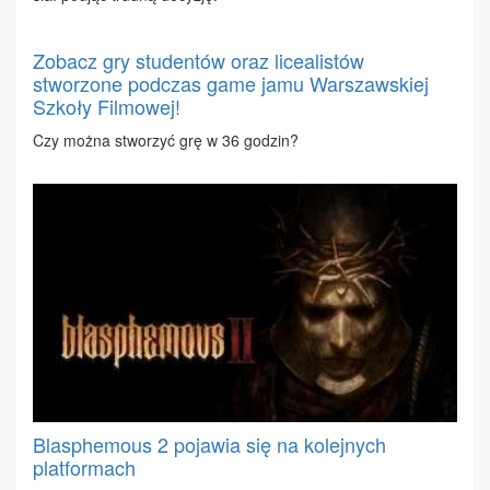
Zobacz gry studentów oraz licealistów
stworzone podczas game jamu Warszawskiej
Szkoły Filmowej!
Czy moż­na stwo­rzyć grę w 36 go­dzin?
Blasphemous 2 pojawia się na kolejnych
platformach