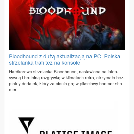
Bloodhound z dużą aktualizacją na PC. Polska
strzelanka trafi też na konsole
Hard­ko­ro­wa strze­lan­ka Blo­odho­und, na­sta­wio­na na in­ten­
syw­ną i bru­tal­ną roz­gryw­kę w kli­ma­tach re­tro, otrzy­ma­ła bez­
płat­ny do­da­tek, któ­ry za­mie­nia grę w pik­se­lo­wy bo­omer sho­
oter.