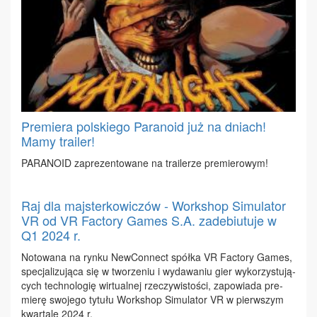
Premiera polskiego Paranoid już na dniach!
Mamy trailer!
PA­RA­NO­ID za­pre­zen­to­wa­ne na tra­ile­rze pre­mie­ro­wym!
Raj dla majsterkowiczów - Workshop Simulator
VR od VR Factory Games S.A. zadebiutuje w
Q1 2024 r.
No­to­wa­na na ryn­ku New­Con­nect spół­ka VR Fac­to­ry Ga­mes,
spe­cja­li­zu­ją­ca się w two­rze­niu i wy­da­wa­niu gier wy­ko­rzy­stu­ją­
cych tech­no­lo­gię wir­tu­al­nej rze­czy­wi­sto­ści, za­po­wia­da pre­
mie­rę swo­je­go ty­tu­łu Work­shop Si­mu­la­tor VR w pierw­szym
kwar­ta­le 2024 r.