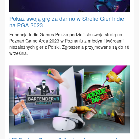
Pokaż swoją grę za darmo w Strefie Gier Indie
na PGA 2023
Fun­da­cja In­die Ga­mes Pol­ska po­dzie­li się swo­ją stre­fą na
Po­znań Ga­me Area 2023 w Po­zna­niu z mło­dy­mi twór­ca­mi
nie­za­leż­nych gier z Pol­ski. Zgło­sze­nia przyj­mo­wa­ne są do 18
wrze­śnia.