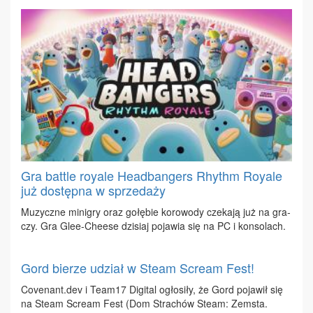
Gra battle royale Headbangers Rhythm Royale
już dostępna w sprzedaży
Mu­zycz­ne mi­ni­gry oraz go­łę­bie ko­ro­wo­dy cze­ka­ją już na gra­
czy. Gra Glee-Che­ese dzi­siaj po­ja­wia się na PC i kon­so­lach.
Gord bierze udział w Steam Scream Fest!
Cov​enan​t.​dev i Te­am17 Di­gi­tal ogło­si­ły, że Gord po­ja­wił się
na Ste­am Scre­am Fest (Dom Stra­chów Ste­am: Ze­msta.