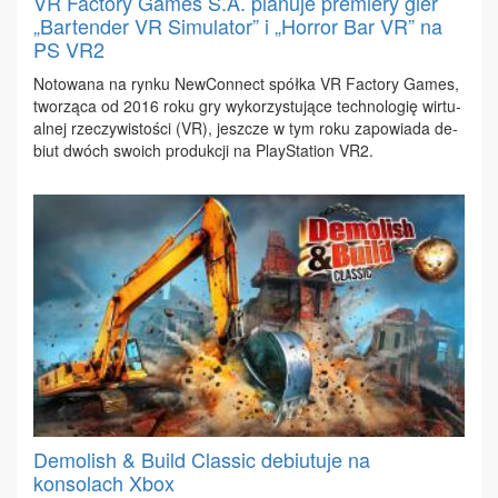
VR Factory Games S.A. planuje premiery gier
„Bartender VR Simulator” i „Horror Bar VR” na
PS VR2
No­to­wa­na na ryn­ku New­Con­nect spół­ka VR Fac­to­ry Ga­mes,
two­rzą­ca od 2016 ro­ku gry wy­ko­rzy­stu­ją­ce tech­no­lo­gię wir­tu­
al­nej rze­czy­wi­sto­ści (VR), jesz­cze w tym ro­ku za­po­wia­da de­
biut dwóch swo­ich pro­duk­cji na Play­Sta­tion VR2.
Demolish & Build Classic debiutuje na
konsolach Xbox