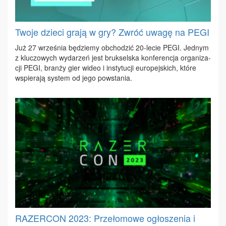
Twoje dzieci grają w gry? Zwróć uwagę na PEGI
Już 27 wrze­śnia bę­dzie­my ob­cho­dzić 20-le­cie PE­GI. Jed­nym
z klu­czo­wych wy­da­rzeń jest bruk­sel­ska kon­fe­ren­cja or­ga­ni­za­
cji PE­GI, bran­ży gier wi­deo i in­sty­tu­cji eu­ro­pej­skich, któ­re
wspie­ra­ją sys­tem od je­go po­wsta­nia.
RAZERCON 2023: Przełomowe ogłoszenia i