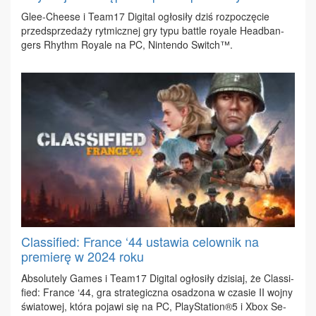
Glee-Che­ese i Te­am17 Di­gi­tal ogło­si­ły dziś roz­po­czę­cie
przed­sprze­da­ży ryt­micz­nej gry ty­pu bat­tle roy­ale He­ad­ban­
gers Rhy­thm Roy­ale na PC, Nin­ten­do Switch™.
Classified: France ‘44 ustawia celownik na
premierę w 2024 roku
Ab­so­lu­te­ly Ga­mes i Te­am17 Di­gi­tal ogło­si­ły dzi­siaj, że Clas­si­
fied: Fran­ce ‘44, gra stra­te­gicz­na osa­dzo­na w cza­sie II woj­ny
świa­to­wej, któ­ra po­ja­wi się na PC, Play­Sta­tion®5 i Xbox Se­