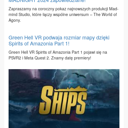
Za­pra­sza­my na co­rocz­ny po­kaz naj­now­szych pro­duk­cji Mad­
mind Stu­dio, któ­re łą­czy wspól­ne uni­wer­sum – The World of
Ago­ny.
Green Hell VR podwaja rozmiar mapy dzięki
Spirits of Amazonia Part 1!
Gre­en Hell VR Spi­rits of Ama­zo­nia Part 1 po­ja­wi się na
PSVR2 i Me­ta Qu­est 2. Zna­my da­tę pre­mie­ry!