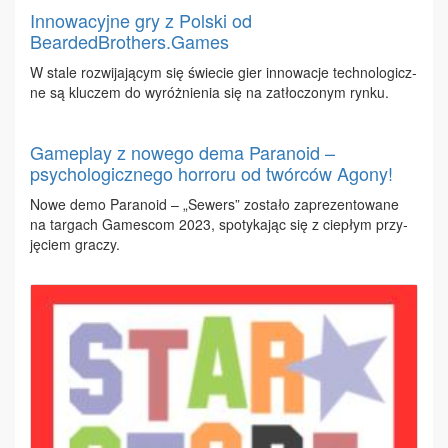
Innowacyjne gry z Polski od
BeardedBrothers.Games
W sta­le roz­wi­ja­ją­cym się świe­cie gier in­no­wa­cje tech­no­lo­gicz­
ne są klu­czem do wy­róż­nie­nia się na za­tło­czo­nym ryn­ku.
Gameplay z nowego dema Paranoid –
psychologicznego horroru od twórców Agony!
No­we de­mo Pa­ra­no­id – „Se­wers” zo­sta­ło za­pre­zen­to­wa­ne
na tar­gach Ga­me­scom 2023, spo­ty­ka­jąc się z cie­płym przy­
ję­ciem gra­czy.