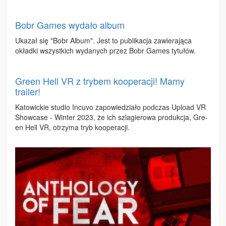
Bobr Games wydało album
Uka­zał się "Bobr Al­bum". Jest to pu­bli­ka­cja za­wie­ra­ją­ca
okład­ki wszyst­kich wy­da­nych przez Bobr Ga­mes ty­tu­łów.
Green Hell VR z trybem kooperacji! Mamy
trailer!
Ka­to­wic­kie stu­dio In­cu­vo za­po­wie­dzia­ło pod­czas Uplo­ad VR
Show­ca­se - Win­ter 2023, że ich szla­gie­ro­wa pro­duk­cja, Gre­
en Hell VR, otrzy­ma tryb ko­ope­ra­cji.