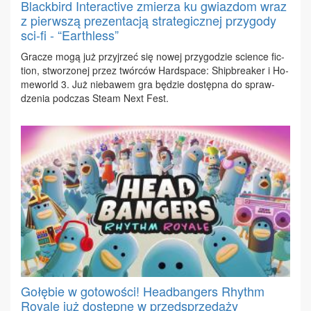
Blackbird Interactive zmierza ku gwiazdom wraz
z pierwszą prezentacją strategicznej przygody
sci-fi - “Earthless”
Gra­cze mo­gą już przyj­rzeć się no­wej przy­go­dzie scien­ce fic­
tion, stwo­rzo­nej przez twór­ców Hard­spa­ce: Ship­bre­aker i Ho­
me­world 3. Już nie­ba­wem gra bę­dzie do­stęp­na do spraw­
dze­nia pod­czas Ste­am Next Fest.
Gołębie w gotowości! Headbangers Rhythm
Royale już dostępne w przedsprzedaży