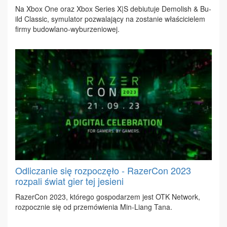
Na Xbox One oraz Xbox Se­ries X|S de­biu­tu­je De­mo­lish & Bu­
ild Clas­sic, sy­mu­la­tor po­zwa­la­ją­cy na zo­sta­nie wła­ści­cie­lem
fir­my bu­dow­la­no-wy­bu­rze­nio­wej.
Odliczanie się rozpoczęło - RazerCon 2023
rozpali świat gier tej jesieni
Ra­zer­Con 2023, któ­re­go go­spo­da­rzem jest OTK Ne­twork,
roz­pocz­nie się od prze­mó­wie­nia Min-Liang Ta­na.