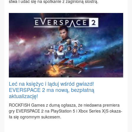
stwa i udać się na spo­tka­nie z za­gi­nio­ną sio­strą.
Leć na księżyc i ląduj wśród gwiazd!
EVERSPACE 2 ma nową, bezpłatną
aktualizację!
ROCK­FISH Ga­mes z du­mą ogła­sza, że nie­daw­na pre­mie­ra
gry EVER­SPA­CE 2 na Play­Sta­tion 5 i Xbox Se­ries X|S oka­za­
ła się ogrom­nym suk­ce­sem.