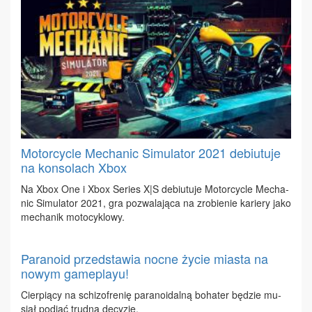
Motorcycle Mechanic Simulator 2021 debiutuje
na konsolach Xbox
Na Xbox One i Xbox Se­ries X|S de­biu­tu­je Mo­tor­cyc­le Me­cha­
nic Si­mu­la­tor 2021, gra po­zwa­la­ją­ca na zro­bie­nie ka­rie­ry ja­ko
me­cha­nik mo­to­cy­klo­wy.
Paranoid przedstawia nocne życie miasta na
nowym gameplayu!
Cier­pią­cy na schi­zo­fre­nię pa­ra­no­idal­ną bo­ha­ter bę­dzie mu­
siał pod­jąć trud­ną de­cy­zję.