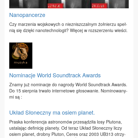
Nanopancerze
Czy ma­rze­nia woj­sko­wych o nie­znisz­czal­nym żoł­nie­rzu speł­
nią się dzię­ki na­no­tech­no­lo­gii? Wię­cej w roz­sze­rze­niu wie­ści.
Nominacje World Soundtrack Awards
Zna­my już no­mi­na­cje do na­gro­dy World So­und­track Awards.
Do 15 sierp­nia trwa­ło in­ter­ne­to­we gło­so­wa­nie. No­mi­no­wa­ny­
mi są :
Układ Słoneczny ma osiem planet.
Pra­ska kon­fe­ren­cja astro­no­mów prze­są­dzi­ła lo­sy Plu­to­na,
usta­la­jąc de­fi­ni­cję pla­ne­ty. Od te­raz Układ Sło­necz­ny li­czy
osiem pla­net, drob­ny Plu­ton, Ce­res oraz 2003 UB313 otrzy­