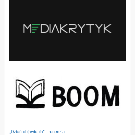
„Dzień objawienia” - recenzja