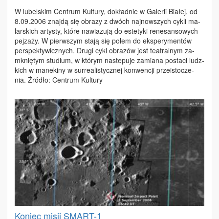
W lu­bel­skim Cen­trum Kul­tu­ry, do­kład­nie w Ga­le­rii Bia­łej, od
8.09.2006 znaj­dą się ob­ra­zy z dwóch naj­now­szych cy­kli ma­
lar­skich ar­ty­sty, któ­re na­wia­zu­ją do es­te­ty­ki re­ne­san­so­wych
pej­za­ży. W pierw­szym sta­ją się po­lem do eks­pe­ry­men­tów
per­spek­ty­wicz­nych. Dru­gi cykl ob­ra­zów jest te­atral­nym za­
mknię­tym stu­dium, w któ­rym na­ste­pu­je za­mia­na po­sta­ci ludz­
kich w ma­ne­ki­ny w sur­re­ali­stycz­nej kon­wen­cji prze­isto­cze­
nia. Źró­dło: Cen­trum Kul­tu­ry
Koniec misji SMART-1