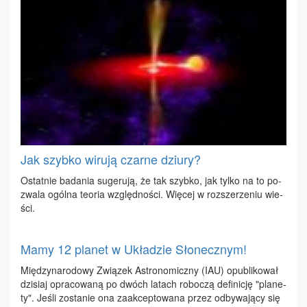
Jak szybko wirują czarne dziury?
Ostat­nie ba­da­nia su­ge­ru­ją, że tak szyb­ko, jak tyl­ko na to po­
zwa­la ogól­na teo­ria względ­no­ści. Wię­cej w roz­sze­rze­niu wie­
ści.
Mamy 12 planet w Układzie Słonecznym!
Mię­dzy­na­ro­do­wy Zwią­zek Astro­no­micz­ny (IAU) opu­bli­ko­wał
dzi­siaj opra­co­wa­ną po dwóch la­tach ro­bo­czą de­fi­ni­cję "pla­ne­
ty". Je­śli zo­sta­nie ona za­ak­cep­to­wa­na przez od­by­wa­ją­cy się