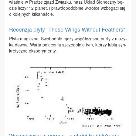
wła­śnie w Pra­dze zjazd Związ­ku, nasz Układ Sło­necz­ny bę­
dzie li­czył 12 pla­net, i praw­do­po­dob­nie wkrót­ce wzbo­ga­ci się
o ko­lej­nych kil­ka­na­ście.
Recenzja płyty "These Wings Without Feathers"
Pły­ta ma­gicz­na. Swo­bod­nie łą­czy współ­cze­sne nur­ty z mu­zy­
ką daw­ną. War­ta po­le­ce­nia szcze­gól­nie tym, któ­rzy lu­bią syn­
kre­tycz­ne eks­pe­ry­men­ty.
Wszechświat w normie - o stałej Hubble'a raz