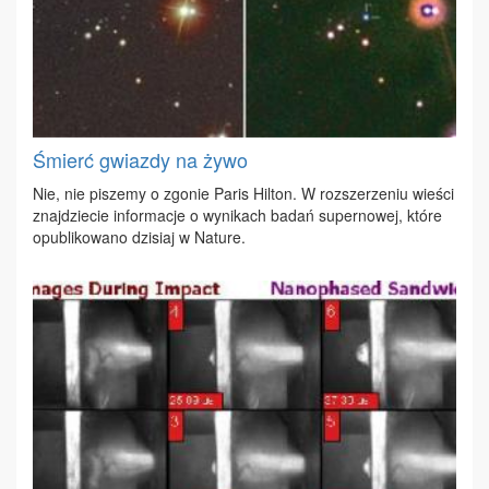
Śmierć gwiazdy na żywo
Nie, nie pi­sze­my o zgo­nie Pa­ris Hil­ton. W roz­sze­rze­niu wie­ści
znaj­dzie­cie in­for­ma­cje o wy­ni­kach ba­dań su­per­no­wej, któ­re
opu­bli­ko­wa­no dzi­siaj w Na­tu­re.