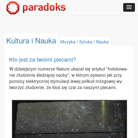
Kultura i Nauka
Muzyka
/
Sztuka
/
Nauka
Kto jest za twoimi plecami?
W dzi­siej­szym nu­me­rze Na­tu­re uka­zał się ar­ty­kuł "In­du­ko­wa­
nie złu­dze­nia śle­dzą­cej oso­by", w któ­rym opi­sa­no jak przy
po­mo­cy elek­trycz­nej sty­mu­la­cji le­wej pół­ku­li mó­zgo­wej wy­
two­rzyć złu­dze­nie, że ktoś się czai za na­szy­mi ple­ca­mi.