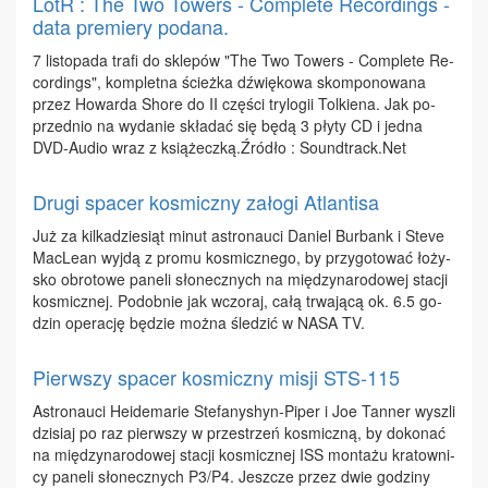
LotR : The Two Towers - Complete Recordings -
data premiery podana.
7 li­sto­pa­da tra­fi do skle­pów "The Two To­wers - Com­ple­te Re­
cor­dings", kom­plet­na ścież­ka dźwię­ko­wa skom­po­no­wa­na
przez Ho­war­da Sho­re do II czę­ści try­lo­gii Tol­kie­na. Jak po­
przed­nio na wy­da­nie skła­dać się bę­dą 3 pły­ty CD i jed­na
DVD-Au­dio wraz z ksią­żecz­ką.Źró­dło : Sou​ndtr​ack.​Net
Drugi spacer kosmiczny załogi Atlantisa
Już za kil­ka­dzie­siąt mi­nut astro­nau­ci Da­niel Bur­bank i Ste­ve
Mac­Le­an wyj­dą z pro­mu ko­smicz­ne­go, by przy­go­to­wać ło­ży­
sko ob­ro­to­we pa­ne­li sło­necz­nych na mię­dzy­na­ro­do­wej sta­cji
ko­smicz­nej. Po­dob­nie jak wczo­raj, ca­łą trwa­ją­cą ok. 6.5 go­
dzin ope­ra­cję bę­dzie moż­na śle­dzić w NA­SA TV.
Pierwszy spacer kosmiczny misji STS-115
Astro­nau­ci He­ide­ma­rie Ste­fa­ny­shyn-Pi­per i Joe Tan­ner wy­szli
dzi­siaj po raz pierw­szy w prze­strzeń ko­smicz­ną, by do­ko­nać
na mię­dzy­na­ro­do­wej sta­cji ko­smicz­nej ISS mon­ta­żu kra­tow­ni­
cy pa­ne­li sło­necz­nych P3/P4. Jesz­cze przez dwie go­dzi­ny