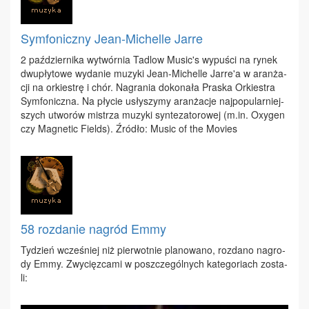
Symfoniczny Jean-Michelle Jarre
2 paź­dzier­ni­ka wy­twór­nia Ta­dlow Mu­sic's wy­pu­ści na ry­nek
dwu­pły­to­we wy­da­nie mu­zy­ki Je­an-Mi­chel­le Jar­re'a w aran­ża­
cji na or­kie­strę i chór. Na­gra­nia do­ko­na­ła Pra­ska Or­kie­stra
Sym­fo­nicz­na. Na pły­cie usły­szy­my aran­ża­cje naj­po­pu­lar­niej­
szych utwo­rów mi­strza mu­zy­ki syn­te­za­to­ro­wej (m.​in. Oxy­gen
czy Ma­gne­tic Fields). Źró­dło: Mu­sic of the Mo­vies
58 rozdanie nagród Emmy
Ty­dzień wcze­śniej niż pier­wot­nie pla­no­wa­no, roz­da­no na­gro­
dy Em­my. Zwy­cięz­ca­mi w po­szcze­gól­nych ka­te­go­riach zo­sta­
li: