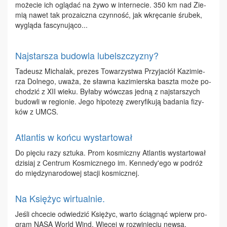
mo­że­cie ich oglą­dać na ży­wo w in­ter­ne­cie. 350 km nad Zie­
mią na­wet tak pro­za­icz­na czyn­ność, jak wkrę­ca­nie śru­bek,
wy­glą­da fa­scy­nu­ją­co...
Najstarsza budowla lubelszczyzny?
Ta­de­usz Mi­cha­lak, pre­zes To­wa­rzy­stwa Przy­ja­ciół Ka­zi­mie­
rza Dol­ne­go, uwa­ża, że sław­na ka­zi­mier­ska basz­ta mo­że po­
cho­dzić z XII wie­ku. By­ła­by wów­czas jed­ną z naj­star­szych
bu­dow­li w re­gio­nie. Je­go hi­po­te­zę zwe­ry­fi­ku­ją ba­da­nia fi­zy­
ków z UMCS.
Atlantis w końcu wystartował
Do pię­ciu ra­zy sztu­ka. Prom ko­smicz­ny Atlan­tis wy­star­to­wał
dzi­siaj z Cen­trum Ko­smicz­ne­go im. Ken­ne­dy'ego w po­dróż
do mię­dzy­na­ro­do­wej sta­cji ko­smicz­nej.
Na Księżyc wirtualnie.
Je­śli chce­cie od­wie­dzić Księ­życ, war­to ścią­gnąć wpierw pro­
gram NA­SA World Wind. Wię­cej w roz­wi­nię­ciu new­sa.