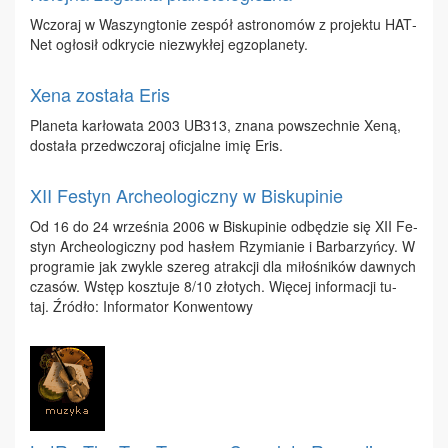
Wczo­raj w Wa­szyng­to­nie ze­spół astro­no­mów z pro­jek­tu HAT­
Net ogło­sił od­kry­cie nie­zwy­kłej eg­zo­pla­ne­ty.
Xena została Eris
Pla­ne­ta kar­ło­wa­ta 2003 UB313, zna­na po­wszech­nie Xe­ną,
do­sta­ła przed­wczo­raj ofi­cjal­ne imię Eris.
XII Festyn Archeologiczny w Biskupinie
Od 16 do 24 wrze­śnia 2006 w Bi­sku­pi­nie od­bę­dzie się XII Fe­
styn Ar­che­olo­gicz­ny pod ha­słem Rzy­mia­nie i Bar­ba­rzyń­cy. W
pro­gra­mie jak zwy­kle sze­reg atrak­cji dla mi­ło­śni­ków daw­nych
cza­sów. Wstęp kosz­tu­je 8/10 zło­tych. Wię­cej in­for­ma­cji tu­
taj. Źró­dło: In­for­ma­tor Kon­wen­to­wy