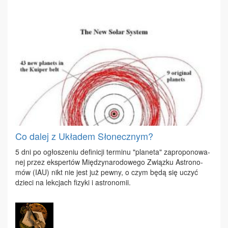
Co dalej z Układem Słonecznym?
5 dni po ogło­sze­niu de­fi­ni­cji ter­mi­nu "pla­ne­ta" za­pro­po­no­wa­
nej przez eks­per­tów Mię­dzy­na­ro­do­we­go Związ­ku Astro­no­
mów (IAU) nikt nie jest już pew­ny, o czym bę­dą się uczyć
dzie­ci na lek­cjach fi­zy­ki i astro­no­mii.