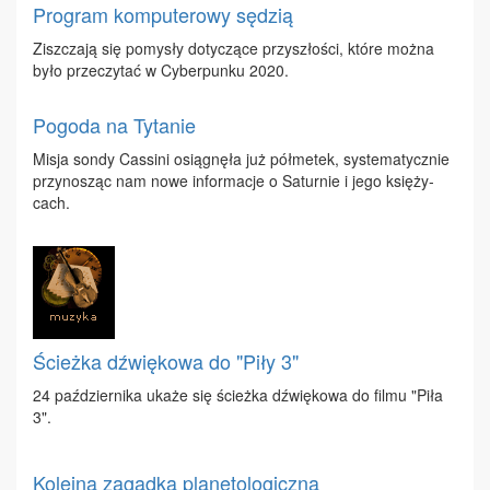
Program komputerowy sędzią
Zisz­cza­ją się po­my­sły do­ty­czą­ce przy­szło­ści, któ­re moż­na
by­ło prze­czy­tać w Cy­ber­pun­ku 2020.
Pogoda na Tytanie
Mi­sja son­dy Cas­si­ni osią­gnę­ła już pół­me­tek, sys­te­ma­tycz­nie
przy­no­sząc nam no­we in­for­ma­cje o Sa­tur­nie i je­go księ­ży­
cach.
Ścieżka dźwiękowa do "Piły 3"
24 paź­dzier­ni­ka uka­że się ścież­ka dźwię­ko­wa do fil­mu "Pi­ła
3".
Kolejna zagadka planetologiczna