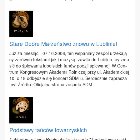
Stare Dobre Małżeństwo znowu w Lublinie!
Już za mie­siąc - 07.10.2006, ten wspa­nia­ły ze­spól urze­ka­ją­
cy za­rów­no tek­sta­mi jak i mu­zy­ką, za­wi­ta do Lu­bli­na, by zmu­
sić do śpie­wa­nia lu­bel­skich fa­nów po­ezji śpie­wa­nej. W Cen­
trum Kon­gre­so­wym Aka­de­mii Rol­ni­czej przy ul. Aka­de­mic­kiej
10, o 18 od­bę­dzie się kon­cert SDM-u. Ser­decz­nie za­pra­sza­
my! Źró­dło: Ofi­cjal­na stro­na ze­spo­łu SDM
Podstawy tańców towarzyskich
Na­kła­dem ofi­cy­ny Re­bis uka­że się se­ria "Ta­niec to­wa­rzy­ski