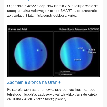
O go­dzi­nie 7:42:22 sta­cja New Nor­cia z Au­stra­lii po­twier­dzi­ła
utra­tę kon­tak­tu ra­dio­we­go z son­dą SMART-1, co ozna­cza­ło
że trwa­ją­ca 3 la­ta mi­sja son­dy do­bie­gła koń­ca.
Zaćmienie słońca na Uranie
Po raz pierw­szy astro­no­mo­wie, przy po­mo­cy ko­smicz­ne­go
te­le­sko­pu Hub­ble'a, za­ob­ser­wo­wa­li zja­wi­sko tran­zy­tu księ­ży­
ca Ura­na - Arie­la - przez tar­czę pla­ne­ty.