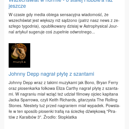
jeszcze
W cza­sie gdy me­dia obie­ga sen­sa­cyj­na wia­do­mość, że
wszech­świat jest więk­szy niż są­dzo­no (patrz nasz news z ze­
szłe­go ty­go­dnia), opu­bli­ko­wa­ny dzi­siaj w Astro­phy­si­cal Jo­ur­
nal ar­ty­kuł su­ge­ru­je coś zu­peł­nie od­wrot­ne­go...
Johnny Depp nagrał płytę z szantami
John­ny Depp wraz z ta­ki­mi mu­zy­ka­mi jak Bo­no, Bry­an Fer­ry
oraz pio­sen­kar­ka fol­ko­wa Eli­za Car­thy na­grał pły­tę z szan­ta­
mi. W na­gra­niu miał wziąć też udział fil­mo­wy oj­ciec ka­pi­ta­na
Jac­ka Spar­ro­wa, czy­li Ke­ith Ri­chards, gi­ta­rzy­sta The Rol­ling
Sto­nes. Nie­ste­ty tuż przed na­gra­niem miał wy­pa­dek. Po­wsta­
łe w ten spo­sób pio­sen­ki tra­fią na ścież­kę dźwię­ko­wą "Pi­ra­
tów z Ka­ra­ibów 3". Źro­dło: Stop­klat­ka