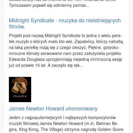
Tym­cza­sem po­ja­wił się od­mien­ny po­miar...
Midnight Syndicate - muzyka do nieistniejących
filmów.
Pro­jekt pod na­zwą Mid­ni­ght Syn­di­ca­te to jed­na z wie­lu pe­re­
łek mu­zy­ki o któ­rych ma­ło kto wie. Za­pa­leń­cy, któ­rzy na­tra­fią
na ta­ką pe­reł­kę ma­ją się z cze­go cie­szyć. Pięk­ne, go­tyc­ko-
mrocz­ne kli­ma­ty ser­wo­wa­ne nam przez za­ło­ży­cie­la pro­jek­tu
Edwar­da Do­ugla­sa uprzy­jem­nia­ją nie­jed­ną mrrr­rocz­ną se­sję
już od pra­wie 10 lat. A za­czę­ło się tak...
James Newton Howard uhonorowany
Je­den z naj­po­pu­lar­niej­szych i naj­lep­szych kom­po­zy­to­rów
mu­zy­ki fil­mo­wej Ja­mes New­ton Ho­ward (m.​in. Bat­man Be­
gins, King Kong, The Vil­la­ge) otrzy­ma na­gro­dę Gol­den Sco­re