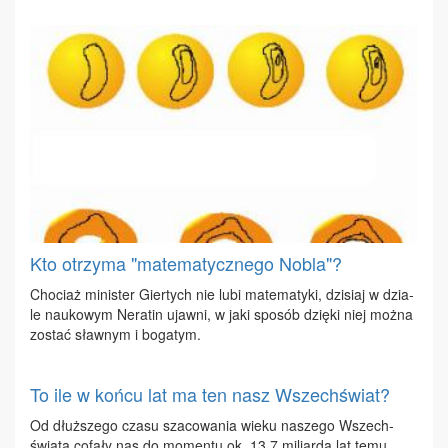
Kto otrzyma "matematycznego Nobla"?
Cho­ciaż mi­ni­ster Gier­tych nie lu­bi ma­te­ma­ty­ki, dzi­siaj w dzia­
le na­uko­wym Ne­ra­tin ujaw­ni, w ja­ki spo­sób dzię­ki niej moż­na
zo­stać sław­nym i bo­ga­tym.
To ile w końcu lat ma ten nasz Wszechświat?
Od dłuż­sze­go cza­su sza­co­wa­nia wie­ku na­sze­go Wszech­
świa­ta co­fa­ły nas do mo­men­tu ok. 13,7 mi­liar­da lat te­mu.