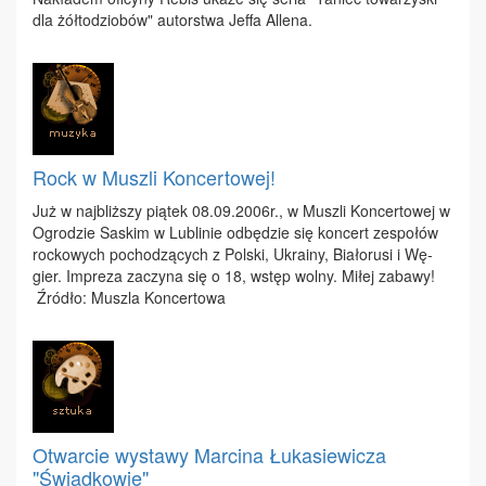
dla żół­to­dzio­bów" au­tor­stwa Jef­fa Al­le­na.
Rock w Muszli Koncertowej!
Już w naj­bliż­szy pią­tek 08.09.2006r., w Musz­li Kon­cer­to­wej w
Ogro­dzie Sa­skim w Lu­bli­nie od­bę­dzie się kon­cert ze­spo­łów
roc­ko­wych po­cho­dzą­cych z Pol­ski, Ukra­iny, Bia­ło­ru­si i Wę­
gier. Im­pre­za za­czy­na się o 18, wstęp wol­ny. Mi­łej za­ba­wy!
Źró­dło: Musz­la Kon­cer­to­wa
Otwarcie wystawy Marcina Łukasiewicza
"Świadkowie"