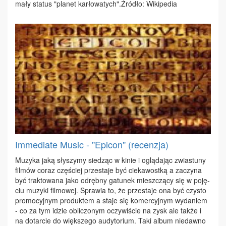
ma­ły sta­tus "pla­net kar­ło­wa­tych".Źró­dło: Wi­ki­pe­dia
Immediate Music - "Epicon" (recenzja)
Mu­zy­ka ja­ką sły­szy­my sie­dząc w ki­nie i oglą­da­jąc zwia­stu­ny
fil­mów co­raz czę­ściej prze­sta­je być cie­ka­wost­ką a za­czy­na
być trak­to­wa­na ja­ko od­ręb­ny ga­tu­nek miesz­czą­cy się w po­ję­
ciu mu­zy­ki fil­mo­wej. Spra­wia to, że prze­sta­je ona być czy­sto
pro­mo­cyj­nym pro­duk­tem a sta­je się ko­mer­cyj­nym wy­da­niem
- co za tym idzie ob­li­czo­nym oczy­wi­ście na zysk ale tak­że i
na do­tar­cie do więk­sze­go au­dy­to­rium. Ta­ki al­bum nie­daw­no