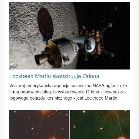
Lockheed Martin skonstruuje Oriona
Wczo­raj ame­ry­kań­ska agen­cja ko­smicz­na NA­SA ogło­si­ła że
fir­mą od­po­wie­dzial­ną za wy­bu­do­wa­nie Orio­na - no­we­go za­
ło­go­we­go po­jaz­du ko­smicz­ne­go - jest Loc­khe­ed Mar­tin.