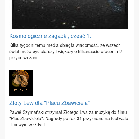
Kosmologiczne zagadki, część 1.
Kil­ka ty­go­dni te­mu me­dia obie­gła wia­do­mość, że wszech­
świat mo­że być star­szy i więk­szy o kil­ka­na­ście pro­cent niż
przy­pusz­cza­no.
Złoty Lew dla "Placu Zbawiciela"
Pa­weł Szy­mań­ski otrzy­mał Zło­te­go Lwa za mu­zy­kę do fil­mu
"Plac Zba­wi­cie­la". Na­gro­dy po raz 31 przy­zna­no na fe­sti­wa­lu
fil­mo­wym w Gdy­ni.