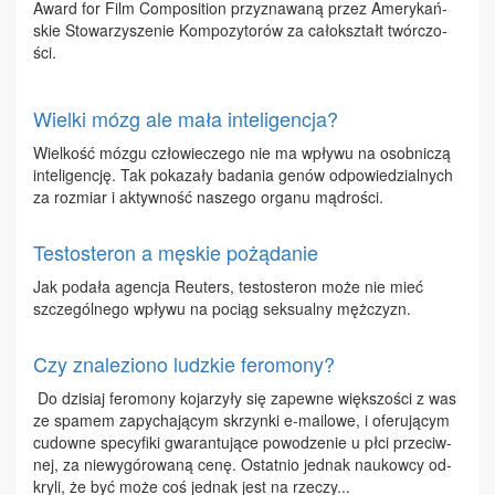
Award for Film Com­po­si­tion przy­zna­wa­ną przez Ame­ry­kań­
skie Sto­wa­rzy­sze­nie Kom­po­zy­to­rów za ca­ło­kształt twór­czo­
ści.
Wielki mózg ale mała inteligencja?
Wiel­kość mó­zgu czło­wie­cze­go nie ma wpły­wu na osob­ni­czą
in­te­li­gen­cję. Tak po­ka­za­ły ba­da­nia ge­nów od­po­wie­dzial­nych
za roz­miar i ak­tyw­ność na­sze­go or­ga­nu mą­dro­ści.
Testosteron a męskie pożądanie
Jak po­da­ła agen­cja Reu­ters, te­sto­ste­ron mo­że nie mieć
szcze­gól­ne­go wpły­wu na po­ciąg sek­su­al­ny męż­czyzn.
Czy znaleziono ludzkie feromony?
Do dzi­siaj fe­ro­mo­ny ko­ja­rzy­ły się za­pew­ne więk­szo­ści z was
ze spa­mem za­py­cha­ją­cym skrzyn­ki e-ma­ilo­we, i ofe­ru­ją­cym
cu­dow­ne spe­cy­fi­ki gwa­ran­tu­ją­ce po­wo­dze­nie u płci prze­ciw­
nej, za nie­wy­gó­ro­wa­ną ce­nę. Ostat­nio jed­nak na­ukow­cy od­
kry­li, że być mo­że coś jed­nak jest na rze­czy...