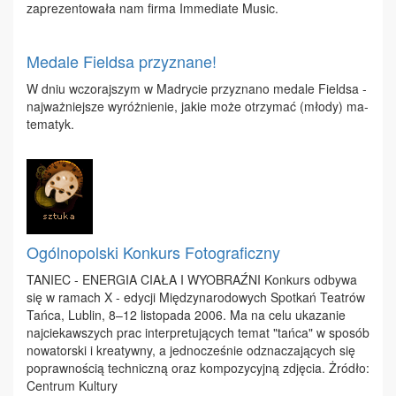
za­pre­zen­to­wa­ła nam fir­ma Im­me­dia­te Mu­sic.
Medale Fieldsa przyznane!
W dniu wczo­raj­szym w Ma­dry­cie przy­zna­no me­da­le Field­sa -
naj­waż­niej­sze wy­róż­nie­nie, ja­kie mo­że otrzy­mać (mło­dy) ma­
te­ma­tyk.
Ogólnopolski Konkurs Fotograficzny
TA­NIEC - ENER­GIA CIA­ŁA I WY­OBRAŹ­NI Kon­kurs od­by­wa
się w ra­mach X - edy­cji Mię­dzy­na­ro­do­wych Spo­tkań Te­atrów
Tań­ca, Lu­blin, 8–12 li­sto­pa­da 2006. Ma na ce­lu uka­za­nie
naj­cie­kaw­szych prac in­ter­pre­tu­ją­cych te­mat "tań­ca" w spo­sób
no­wa­tor­ski i kre­atyw­ny, a jed­no­cze­śnie od­zna­cza­ją­cych się
po­praw­no­ścią tech­nicz­ną oraz kom­po­zy­cyj­ną zdję­cia. Żró­dło:
Cen­trum Kul­tu­ry