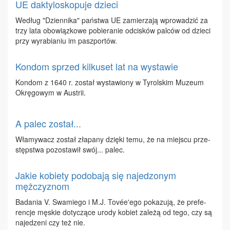
UE daktyloskopuje dzieci
We­dług "Dzien­ni­ka" pań­stwa UE za­mie­rza­ją wpro­wa­dzić za
trzy la­ta obo­wiąz­ko­we po­bie­ra­nie od­ci­sków pal­ców od dzie­ci
przy wy­ra­bia­niu im pasz­por­tów.
Kondom sprzed kilkuset lat na wystawie
Kon­dom z 1640 r. zo­stał wy­sta­wio­ny w Ty­rol­skim Mu­zeum
Okrę­go­wym w Au­strii.
A palec został...
Wła­my­wacz zo­stał zła­pa­ny dzię­ki te­mu, że na miej­scu prze­
stęp­stwa po­zo­sta­wił swój... pa­lec.
Jakie kobiety podobają się najedzonym
mężczyznom
Ba­da­nia V. Swa­mie­go i M.J. Tovée'ego po­ka­zu­ją, że pre­fe­
ren­cje mę­skie do­ty­czą­ce uro­dy ko­biet za­le­żą od te­go, czy są
na­je­dze­ni czy też nie.