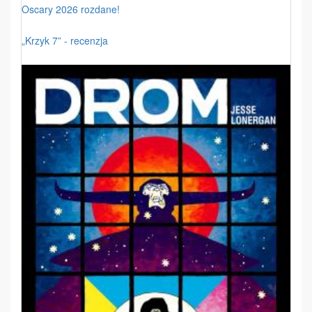
Oscary 2026 rozdane!
„Krzyk 7” - recenzja