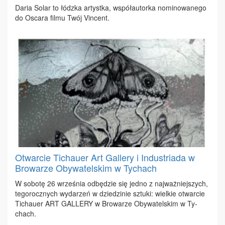
Da­ria So­lar to łódz­ka ar­tyst­ka, współ­au­tor­ka no­mi­no­wa­ne­go
do Osca­ra fil­mu Twój Vin­cent.
Otwarcie Tichauer Art Gallery i Industriada w
Browarze Obywatelskim w Tychach
W so­bo­tę 26 wrze­śnia od­bę­dzie się jed­no z naj­waż­niej­szych,
te­go­rocz­nych wy­da­rzeń w dzie­dzi­nie sztu­ki: wiel­kie otwar­cie
Ti­chau­er ART GAL­LE­RY w Bro­wa­rze Oby­wa­tel­skim w Ty­
chach.