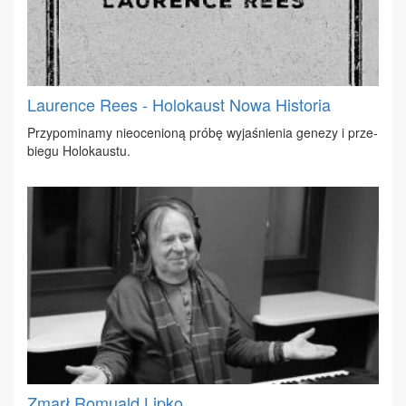
Laurence Rees - Holokaust Nowa Historia
Przy­po­mi­na­my nie­oce­nio­ną pró­bę wy­ja­śnie­nia ge­ne­zy i prze­
bie­gu Ho­lo­kau­stu.
Zmarł Romuald Lipko