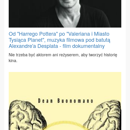
Od "Harrego Pottera" po "Valeriana i Miasto
Tysiąca Planet", muzyka filmowa pod batutą
Alexandre'a Desplata - film dokumentalny
Nie trze­ba być ak­to­rem ani re­ży­se­rem, aby two­rzyć hi­sto­rię
ki­na.