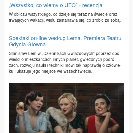
„Wszystko, co wiemy o UFO” - recenzja
W ob­li­czu wszyst­kie­go, co dzie­je się te­raz na świe­cie oraz
trwa­ją­cych wa­ka­cji, wie­lu za­sta­na­wia się, co zro­bić ze so­bą.
Spektakl on-line według Lema. Premiera Teatru
Gdynia Główna
Sta­ni­sław Lem w „Dzien­ni­kach Gwiaz­do­wych” po­przez opo­
wie­ści o miesz­kań­cach in­nych pla­net, gwiezd­nych po­dró­
żach, roz­wo­ju na­uki i tech­ni­ki mó­wi tak na­praw­dę o czło­wie­
ku i uka­zu­je je­go miej­sce we wszech­świe­cie.