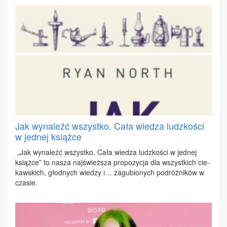
Jak wynaleźć wszystko. Cała wiedza ludzkości
w jednej książce
„Jak wy­na­leźć wszyst­ko. Ca­ła wie­dza ludz­ko­ści w jed­nej
książ­ce” to na­sza naj­śwież­sza pro­po­zy­cja dla wszyst­kich cie­
kaw­skich, głod­nych wie­dzy i… za­gu­bio­nych po­dróż­ni­ków w
cza­sie.