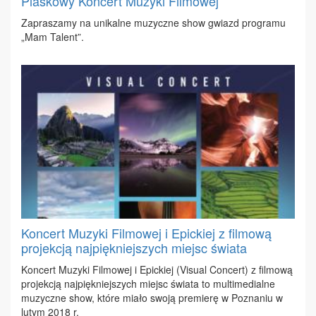
Piaskowy Koncert Muzyki Filmowej
Za­pra­sza­my na uni­kal­ne mu­zycz­ne show gwiazd pro­gra­mu
„Mam Ta­lent”.
Koncert Muzyki Filmowej i Epickiej z filmową
projekcją najpiękniejszych miejsc świata
Kon­cert Mu­zy­ki Fil­mo­wej i Epic­kiej (Vi­su­al Con­cert) z fil­mo­wą
pro­jek­cją naj­pięk­niej­szych miejsc świa­ta to mul­ti­me­dial­ne
mu­zycz­ne show, któ­re mia­ło swo­ją pre­mie­rę w Po­zna­niu w
lu­tym 2018 r.