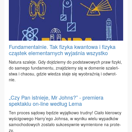
Fundamentalnie. Tak fizyka kwantowa i fizyka
cząstek elementarnych wyjaśnia wszystko
Na­tu­ra sza­le­je. Gdy doj­dzie­my do pod­sta­wo­wych praw fi­zy­ki,
do sa­me­go fun­da­men­tu, znaj­dzie­my się w do­me­nie sza­leń­
stwa i cha­osu, gdzie wie­dza sta­je się wy­obraź­nią i od­wrot­
nie.
„Czy Pan istnieje, Mr Johns?” - premiera
spektaklu on-line według Lema
Ten pro­ces są­do­wy bę­dzie wy­jąt­ko­wo trud­ny! Cia­ło kie­row­cy
wy­ści­go­we­go Har­ry’ego John­sa, w wy­ni­ku wie­lu wy­pad­ków
sa­mo­cho­do­wych zo­sta­ło suk­ce­syw­nie wy­mie­nio­ne na pro­te­
zy.