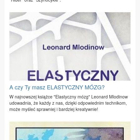
A czy Ty masz ELASTYCZNY MÓZG?
W naj­now­szej książ­ce "Ela­stycz­ny mózg" Le­onard Mlo­di­now
udo­wad­nia, że każ­dy z nas, dzię­ki od­po­wied­nim tech­ni­kom,
mo­że my­śleć spraw­niej i bar­dziej kre­atyw­nie!