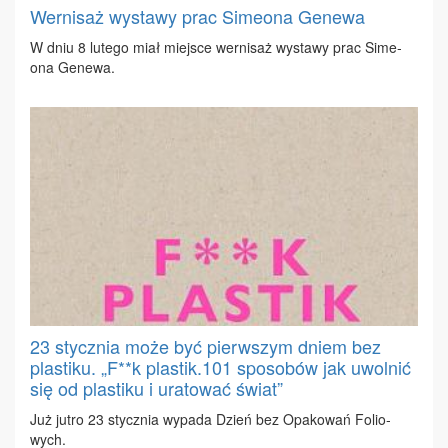
Wernisaż wystawy prac Simeona Genewa
W dniu 8 lu­te­go miał miej­sce wer­ni­saż wy­sta­wy prac Si­me­
ona Ge­ne­wa.
23 stycznia może być pierwszym dniem bez
plastiku. „F**k plastik.101 sposobów jak uwolnić
się od plastiku i uratować świat”
Już ju­tro 23 stycz­nia wy­pa­da Dzień bez Opa­ko­wań Fo­lio­
wych.