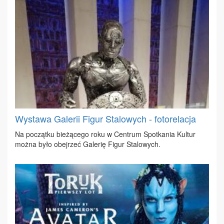
Wystawa Galerii Figur Stalowych - fotorelacja
Na po­cząt­ku bie­żą­ce­go ro­ku w Cen­trum Spo­tka­nia Kul­tur
moż­na by­ło obej­rzeć Ga­le­rię Fi­gur Sta­lo­wych.