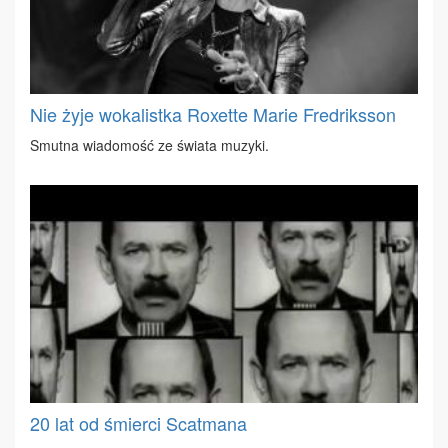
Nie żyje wokalistka Roxette Marie Fredriksson
Smut­na wia­do­mość ze świa­ta mu­zy­ki.
20 lat od śmierci Scatmana