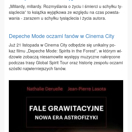
„Mi­liar­dy, mi­liar­dy. Roz­my­śla­nia o ży­ciu i śmier­ci u schył­ku ty­
siąc­le­cia” to książ­ka wy­jąt­ko­wa ze wzglę­du na czas po­wsta­
wa­nia - za­ra­zem u schył­ku ty­siąc­le­cia i ży­cia au­to­ra.
Depeche Mode oczami fanów w Cinema City
Już 21 li­sto­pa­da w Ci­ne­ma Ci­ty od­bę­dzie się uni­kal­ny po­
kaz fil­mu „De­pe­che Mo­de: Spi­rits in the Fo­rest”, w któ­rym wi­
dzo­wie zo­ba­czą nie­sa­mo­wi­te wy­stę­py mu­zycz­ne na­krę­co­ne
pod­czas tra­sy Glo­bal Spi­rit To­ur oraz hi­sto­rię ze­spo­łu ocza­mi
szóst­ki naj­wier­niej­szych fa­nów.