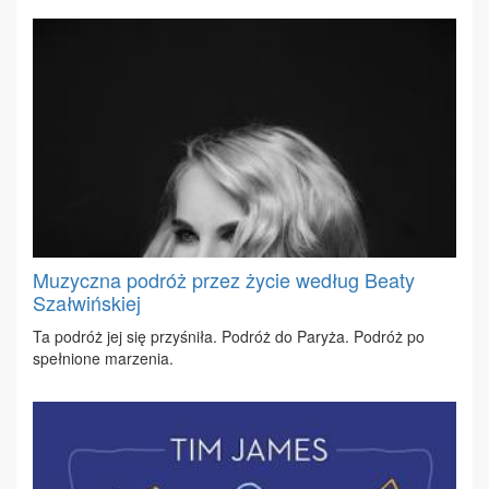
Muzyczna podróż przez życie według Beaty
Szałwińskiej
Ta po­dróż jej się przy­śni­ła. Po­dróż do Pa­ry­ża. Po­dróż po
speł­nio­ne ma­rze­nia.