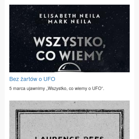
Bez żartów o UFO
5 mar­ca ujaw­ni­my „Wszyst­ko, co wie­my o UFO”.