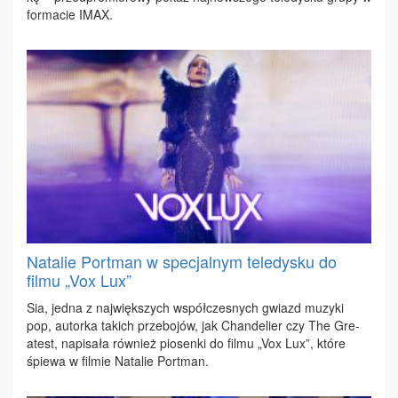
for­ma­cie IMAX.
Natalie Portman w specjalnym teledysku do
filmu „Vox Lux”
Sia, jed­na z naj­więk­szych współ­cze­snych gwiazd mu­zy­ki
pop, au­tor­ka ta­kich prze­bo­jów, jak Chan­de­lier czy The Gre­
atest, na­pi­sa­ła rów­nież pio­sen­ki do fil­mu „Vox Lux”, któ­re
śpie­wa w fil­mie Na­ta­lie Port­man.