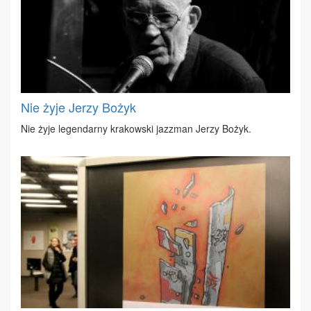
Nie żyje Jerzy Bożyk
Nie ży­je le­gen­dar­ny kra­kow­ski jazz­man Je­rzy Bo­żyk.