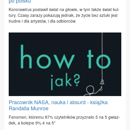
po polsku
Ko­ro­na­wi­rus po­sta­wił świat na gło­wie, w tym tak­że świat kul­
tu­ry. Cza­sy za­ra­zy po­ka­zu­ją jed­nak, że ży­cie bez sztu­ki jest
trud­ne i dla ar­ty­stów, i dla od­bior­ców.
Pracownik NASA, nauka i absurd - książka
Randalla Munroe
Fe­no­men, któ­re­mu 87% czy­tel­ni­ków przy­zna­ło 5 na 5 gwiaz­
dek, a ko­lej­ne 9% 4 na 5*