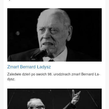
Zmarł Bernard Ładysz
Za­le­d­wie dzień po swo­ich 98. uro­dzi­nach zmarł Ber­nard Ła­
dysz.