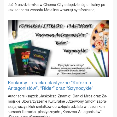
Już 9 paź­dzier­ni­ka w Ci­ne­ma Ci­ty od­bę­dzie się uni­kal­ny po­
kaz kon­cer­tu ze­spo­łu Me­tal­li­ca w wer­sji sym­fo­nicz­nej.
Konkursy literacko-plastyczne “Karczma
Antagonistów”, “Rider” oraz “Szynocykle”
Au­tor se­rii ksią­żek „Ja­skół­cze Zna­mię” Da­niel Mróz oraz Za­
moj­skie Sto­wa­rzy­sze­nie Kul­tu­ral­ne „Czer­wo­ny Smok” za­pra­
sza­ją wszyst­kich śmiał­ków do wzię­cia udzia­łu w trzech kon­
kur­sach li­te­rac­ko–pla­stycz­nych: „Karcz­ma An­ta­go­ni­stów”,
“Ri­der” oraz “Szy­no­cy­kle”.