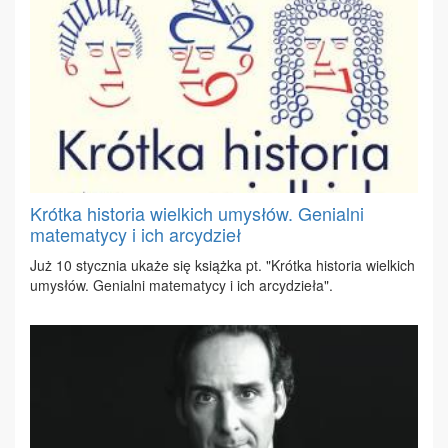
Krótka historia wielkich umysłów. Genialni
matematycy i ich arcydzieł
Już 10 stycz­nia uka­że się książ­ka pt. "Krót­ka hi­sto­ria wiel­kich
umy­słów. Ge­nial­ni ma­te­ma­ty­cy i ich ar­cy­dzie­ła".