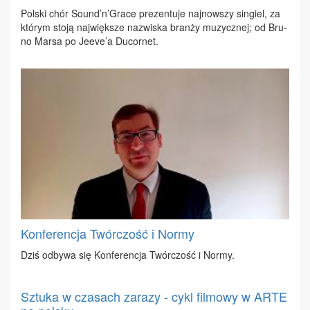
Pol­ski chór So­und’n’Gra­ce pre­zen­tu­je naj­now­szy sin­giel, za
któ­rym sto­ją naj­więk­sze na­zwi­ska bran­ży mu­zycz­nej; od Bru­
no Mar­sa po Je­eve’a Du­cor­net.
Konferencja Twórczość i Normy
Dziś od­by­wa się Kon­fe­ren­cja Twór­czość i Nor­my.
Sztuka w czasach zarazy - cykl filmowy w ARTE