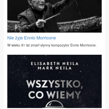
Nie żyje Ennio Morricone
W wie­ku 91 lat zmarł słyn­ny kom­po­zy­tor En­nio Mor­ri­co­ne.