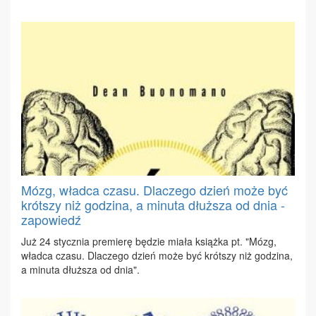
Mózg, władca czasu. Dlaczego dzień może być
krótszy niż godzina, a minuta dłuższa od dnia -
zapowiedź
Już 24 stycz­nia pre­mie­rę bę­dzie mia­ła książ­ka pt. "Mózg,
wład­ca cza­su. Dla­cze­go dzień mo­że być krót­szy niż go­dzi­na,
a mi­nu­ta dłuż­sza od dnia".