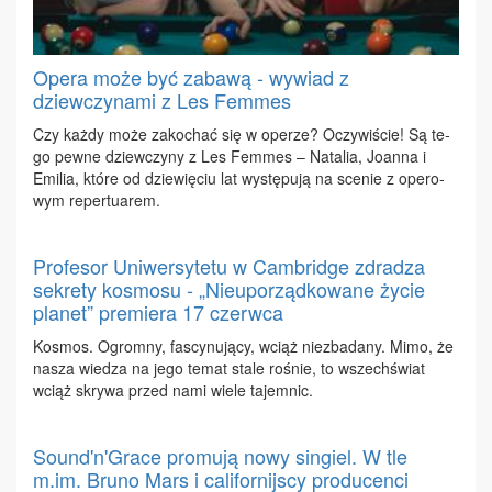
Opera może być zabawą - wywiad z
dziewczynami z Les Femmes
Czy każ­dy mo­że za­ko­chać się w ope­rze? Oczy­wi­ście! Są te­
go pew­ne dziew­czy­ny z Les Fem­mes – Na­ta­lia, Jo­an­na i
Emi­lia, któ­re od dzie­wię­ciu lat wy­stę­pu­ją na sce­nie z ope­ro­
wym re­per­tu­arem.
Profesor Uniwersytetu w Cambridge zdradza
sekrety kosmosu - „Nieuporządkowane życie
planet” premiera 17 czerwca
Ko­smos. Ogrom­ny, fa­scy­nu­ją­cy, wciąż nie­zba­da­ny. Mi­mo, że
na­sza wie­dza na je­go te­mat sta­le ro­śnie, to wszech­świat
wciąż skry­wa przed na­mi wie­le ta­jem­nic.
Sound'n'Grace promują nowy singiel. W tle
m.im. Bruno Mars i californijscy producenci