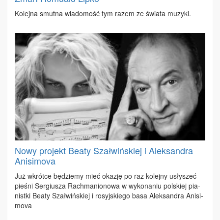
Ko­lej­na smut­na wia­do­mość tym ra­zem ze świa­ta mu­zy­ki.
Nowy projekt Beaty Szałwińskiej i Aleksandra
Anisimova
Już wkrót­ce bę­dzie­my mieć oka­zję po raz ko­lej­ny usły­szeć
pie­śni Ser­giu­sza Rach­ma­nio­no­wa w wy­ko­na­niu pol­skiej pia­
nist­ki Be­aty Szał­wiń­skiej i ro­syj­skie­go ba­sa Alek­san­dra Ani­si­
mo­va