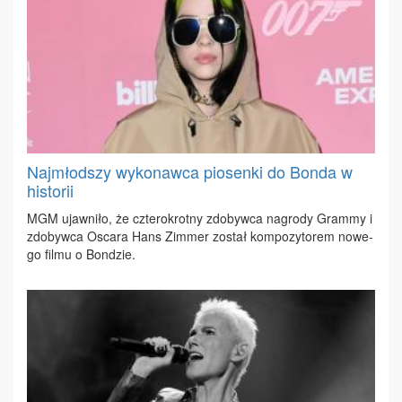
Najmłodszy wykonawca piosenki do Bonda w
historii
MGM ujaw­ni­ło, że czte­ro­krot­ny zdo­byw­ca na­gro­dy Gram­my i
zdo­byw­ca Osca­ra Hans Zim­mer zo­stał kom­po­zy­to­rem no­we­
go fil­mu o Bon­dzie.