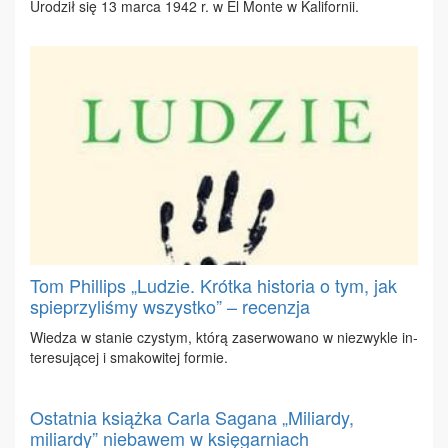
Uro­dził się 13 mar­ca 1942 r. w El Mon­te w Ka­li­for­nii.
Tom Phillips „Ludzie. Krótka historia o tym, jak
spieprzyliśmy wszystko” – recenzja
Wie­dza w sta­nie czy­stym, któ­rą za­ser­wo­wa­no w nie­zwy­kle in­
te­re­su­ją­cej i sma­ko­wi­tej for­mie.
Ostatnia książka Carla Sagana „Miliardy,
miliardy” niebawem w księgarniach