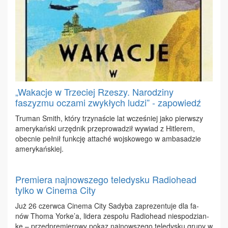
„Wakacje w Trzeciej Rzeszy. Narodziny
faszyzmu oczami zwykłych ludzi” - zapowiedź
Tru­man Smith, któ­ry trzy­na­ście lat wcze­śniej ja­ko pierw­szy
ame­ry­kań­ski urzęd­nik prze­pro­wa­dził wy­wiad z Hi­tle­rem,
obec­nie peł­nił funk­cję at­taché woj­sko­we­go w am­ba­sa­dzie
ame­ry­kań­skiej.
Premiera najnowszego teledysku Radiohead
tylko w Cinema City
Już 26 czerw­ca Ci­ne­ma Ci­ty Sa­dy­ba za­pre­zen­tu­je dla fa­
nów Tho­ma Yor­ke’a, li­de­ra ze­spo­łu Ra­dio­he­ad nie­spo­dzian­
kę – przed­pre­mie­ro­wy po­kaz naj­now­sze­go te­le­dy­sku gru­py w