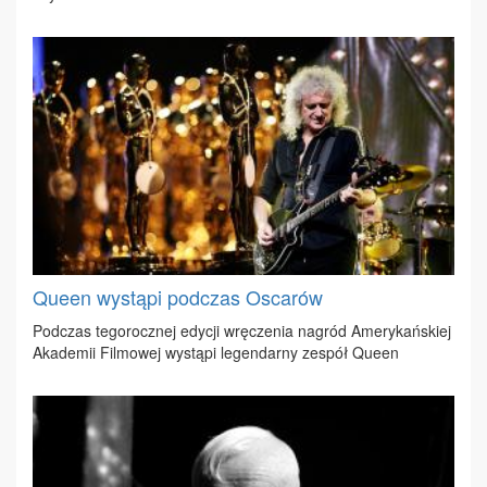
Queen wystąpi podczas Oscarów
Pod­czas te­go­rocz­nej edy­cji wrę­cze­nia na­gród Ame­ry­kań­skiej
Aka­de­mii Fil­mo­wej wy­stą­pi le­gen­dar­ny ze­spół Qu­een