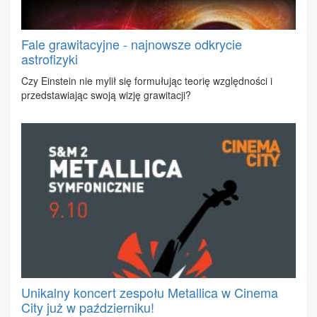
Fale grawitacyjne - najnowsze odkrycie
astrofizyki
Czy Ein­ste­in nie my­lił się for­mu­łu­jąc teo­rię względ­no­ści i
przed­sta­wia­jąc swo­ją wi­zję gra­wi­ta­cji?
Unikalny koncert zespołu Metallica w Cinema
City już w październiku!