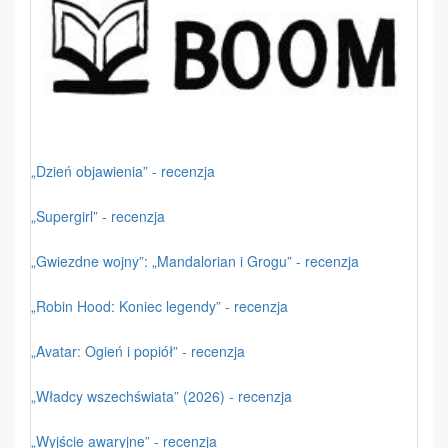
„Dzień objawienia” - recenzja
„Supergirl” - recenzja
„Gwiezdne wojny”: „Mandalorian i Grogu” - recenzja
„Robin Hood: Koniec legendy” - recenzja
„Avatar: Ogień i popiół” - recenzja
„Władcy wszechświata” (2026) - recenzja
„Wyjście awaryjne” - recenzja