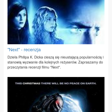
"Next" - recenzja
Dzie­ła Phi­li­pa K. Dic­ka cie­szą się nie­usta­ją­cą po­pu­lar­no­ścią i
sta­no­wią wy­zwa­nie dla ko­lej­nych re­ży­se­rów. Za­pra­sza­my do
prze­czy­ta­nia re­cen­zji fil­mu "Next".