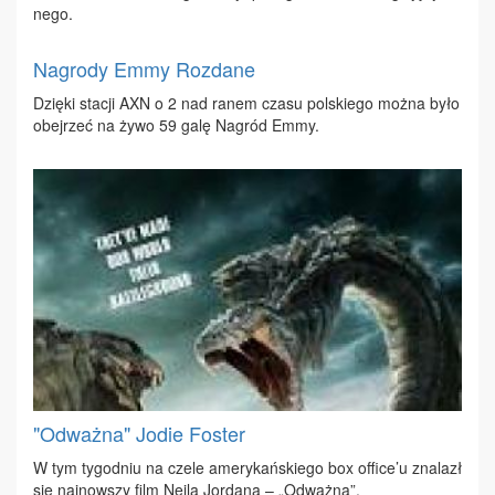
ne­go.
Nagrody Emmy Rozdane
Dzię­ki sta­cji AXN o 2 nad ra­nem cza­su pol­skie­go moż­na by­ło
obej­rzeć na ży­wo 59 ga­lę Na­gród Em­my.
"Odważna" Jodie Foster
W tym ty­go­dniu na cze­le ame­ry­kań­skie­go box of­fi­ce’u zna­lazł
się naj­now­szy film Ne­ila Jor­da­na – „Od­waż­na”.