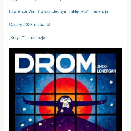
Lawrence Watt-Ewans „Jednym zaklęciem” - recenzja
Oscary 2026 rozdane!
„Krzyk 7” - recenzja