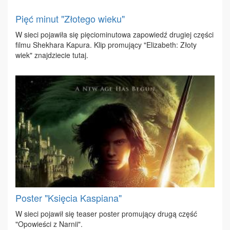
Pięć minut "Złotego wieku"
W sie­ci po­ja­wi­ła się pię­cio­mi­nu­to­wa za­po­wiedź dru­giej czę­ści
fil­mu She­kha­ra Ka­pu­ra. Klip pro­mu­ją­cy "Eli­za­beth: Zło­ty
wiek" znaj­dzie­cie tu­taj.
Poster "Księcia Kaspiana"
W sie­ci po­ja­wił się te­aser po­ster pro­mu­ją­cy dru­gą część
"Opo­wie­ści z Na­rnii".