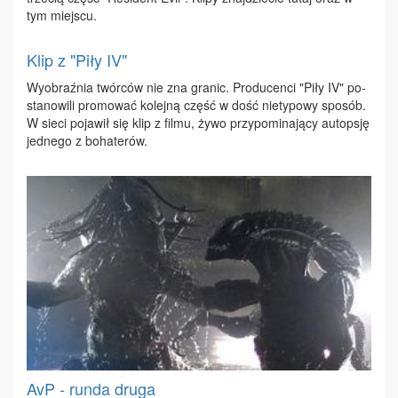
tym miej­scu.
Klip z "Piły IV"
Wy­obraź­nia twór­ców nie zna gra­nic. Pro­du­cen­ci "Pi­ły IV" po­
sta­no­wi­li pro­mo­wać ko­lej­ną część w dość nie­ty­po­wy spo­sób.
W sie­ci po­ja­wił się klip z fil­mu, ży­wo przy­po­mi­na­ją­cy au­top­sję
jed­ne­go z bo­ha­te­rów.
AvP - runda druga