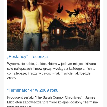
„Posłańcy” - recenzja
Wy­obraź­cie so­bie, że ktoś zbie­ra w jed­nym miej­scu kil­ka­na­
ście naj­lep­szych fil­mów gro­zy, wy­cią­ga z każ­de­go z nich to,
co naj­lep­sze, i łą­czy w ca­łość – jak my­śli­cie, ja­ki bę­dzie
efekt?
"Terminator 4" w 2009 roku
Pro­du­cent se­ria­lu "The Sa­rah Con­nor Chro­nic­les" - Ja­mes
Mid­dle­ton za­po­wie­dział pre­mie­rę ko­lej­nej od­sło­ny "Ter­mi­na­
to­ra" na 2009 rok.