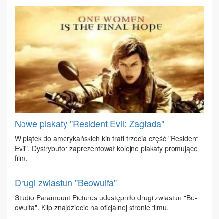
Nowe plakaty "Resident Evil: Zagłada"
W pią­tek do ame­ry­kań­skich kin tra­fi trze­cia część "Re­si­dent
Evil". Dys­try­bu­tor za­pre­zen­to­wał ko­lej­ne pla­ka­ty pro­mu­ją­ce
film.
Drugi zwiastun "Beowulfa"
Stu­dio Pa­ra­mo­unt Pic­tu­res udo­stęp­ni­ło dru­gi zwia­stun "Be­
owul­fa". Klip znaj­dzie­cie na ofi­cjal­nej stro­nie fil­mu.