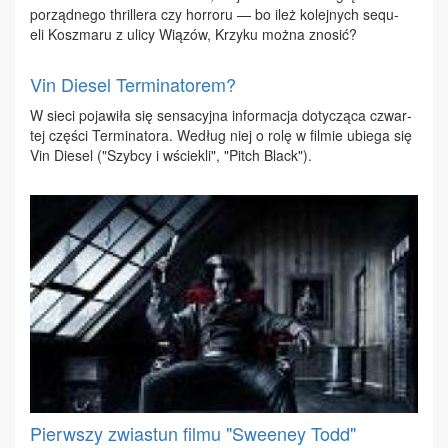
po­rząd­ne­go thril­le­ra czy hor­ro­ru — bo ileż ko­lej­nych se­qu­
eli Kosz­ma­ru z uli­cy Wią­zów, Krzy­ku moż­na zno­sić?
Vin Diesel Terminatorem?
W sie­ci po­ja­wi­ła się sen­sa­cyj­na in­for­ma­cja do­ty­czą­ca czwar­
tej czę­ści Ter­mi­na­to­ra. We­dług niej o ro­lę w fil­mie ubie­ga się
Vin Die­sel ("Szyb­cy i wście­kli", "Pitch Black").
Pierwszy zwiastun filmu "Sweeney Todd"