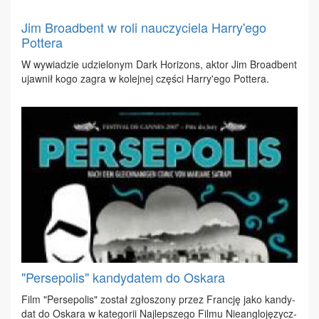
Jim Broadbent w roli nauczyciela Harry'ego
Pottera
W wy­wia­dzie udzie­lo­nym Dark Ho­ri­zons, ak­tor Jim Bro­ad­bent
ujaw­nił ko­go za­gra w ko­lej­nej czę­ści Har­ry'ego Pot­te­ra.
"Persepolis" kandydatem do Oskara
Film "Per­se­po­lis" zo­stał zgło­szo­ny przez Fran­cję ja­ko kan­dy­
dat do Oska­ra w ka­te­go­rii Naj­lep­sze­go Fil­mu Nie­an­glo­ję­zycz­