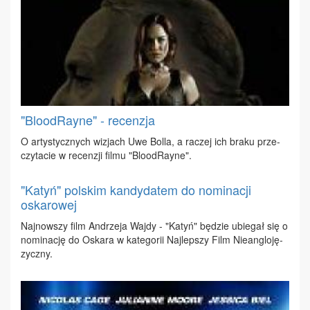
"BloodRayne" - recenzja
O ar­ty­stycz­nych wi­zjach Uwe Bol­la, a ra­czej ich bra­ku prze­
czy­ta­cie w re­cen­zji fil­mu "Blo­odRay­ne".
"Katyń" polskim kandydatem do nominacji
oskarowej
Naj­now­szy film An­drze­ja Waj­dy - "Ka­tyń" bę­dzie ubie­gał się o
no­mi­na­cję do Oska­ra w ka­te­go­rii Naj­lep­szy Film Nie­an­glo­ję­
zycz­ny.