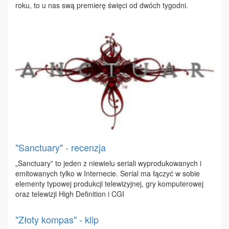
ro­ku, to u nas swą pre­mie­rę świę­ci od dwóch ty­go­dni.
"Sanctuary" - recenzja
„Sanc­tu­ary” to je­den z nie­wie­lu se­ria­li wy­pro­du­ko­wa­nych i
emi­to­wa­nych tyl­ko w In­ter­ne­cie. Se­rial ma łą­czyć w so­bie
ele­men­ty ty­po­wej pro­duk­cji te­le­wi­zyj­nej, gry kom­pu­te­ro­wej
oraz te­le­wi­zji High De­fi­ni­tion i CGI
"Złoty kompas" - klip