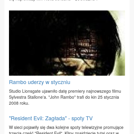
Rambo uderzy w styczniu
Stu­dio Lions­ga­te ujaw­ni­ło da­tę pre­mie­ry naj­now­sze­go fil­mu
Sy­lve­stra Stal­lo­ne'a. "John Ram­bo" tra­fi do kin 25 stycz­nia
2008 ro­ku.
"Resident Evil: Zagłada" - spoty TV
W sie­ci po­ja­wi­ły się dwa ko­lej­ne spo­ty te­le­wi­zyj­ne pro­mu­ją­ce
trze­cią część "Re­si­dent Evil". Kli­py znaj­dzie­cie tu­taj oraz w