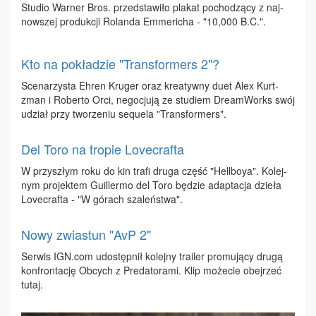
Stu­dio War­ner Bros. przed­sta­wi­ło pla­kat po­cho­dzą­cy z naj­
now­szej pro­duk­cji Ro­lan­da Em­me­ri­cha - "10,000 B.C.".
Kto na pokładzie "Transformers 2"?
Sce­na­rzy­sta Eh­ren Kru­ger oraz kre­atyw­ny du­et Alex Kurt­
zman i Ro­ber­to Or­ci, ne­go­cju­ją ze stu­diem Dre­am­Works swój
udział przy two­rze­niu se­qu­ela "Trans­for­mers".
Del Toro na tropie Lovecrafta
W przy­szłym ro­ku do kin tra­fi dru­ga część "Hel­l­boya". Ko­lej­
nym pro­jek­tem Gu­il­ler­mo del To­ro bę­dzie ad­ap­ta­cja dzie­ła
Lo­ve­cra­fta - "W gó­rach sza­leń­stwa".
Nowy zwiastun "AvP 2"
Ser­wis IGN.​com udo­stęp­nił ko­lej­ny tra­iler pro­mu­ją­cy dru­gą
kon­fron­ta­cję Ob­cych z Pre­da­to­ra­mi. Klip mo­że­cie obej­rzeć
tu­taj.