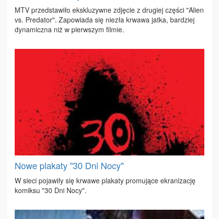
MTV przed­sta­wi­ło eks­klu­zyw­ne zdję­cie z dru­giej czę­ści "Alien
vs. Pre­da­tor". Za­po­wia­da się nie­zła krwa­wa jat­ka, bar­dziej
dy­na­micz­na niż w pierw­szym fil­mie.
Nowe plakaty "30 Dni Nocy"
W sie­ci po­ja­wi­ły się krwa­we pla­ka­ty pro­mu­ją­ce ekra­ni­za­cję
ko­mik­su "30 Dni No­cy".