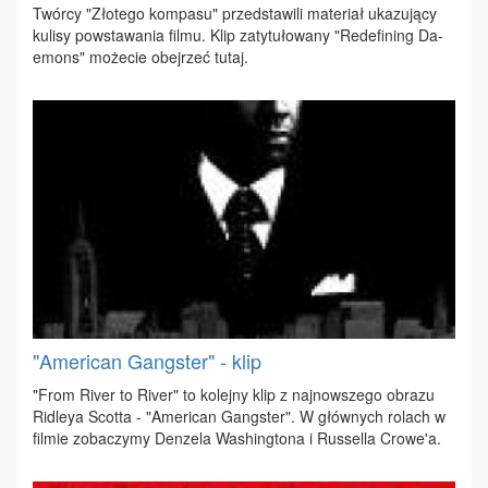
Twór­cy "Zło­te­go kom­pa­su" przed­sta­wi­li ma­te­riał uka­zu­ją­cy
ku­li­sy po­wsta­wa­nia fil­mu. Klip za­ty­tu­ło­wa­ny "Re­de­fi­ning Da­
emons" mo­że­cie obej­rzeć tu­taj.
"American Gangster" - klip
"From Ri­ver to Ri­ver" to ko­lej­ny klip z naj­now­sze­go ob­ra­zu
Ri­dleya Scot­ta - "Ame­ri­can Gang­ster". W głów­nych ro­lach w
fil­mie zo­ba­czy­my Den­ze­la Wa­shing­to­na i Rus­sel­la Cro­we'a.