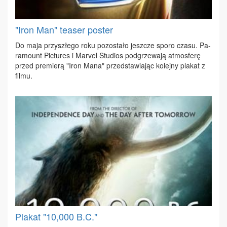
"Iron Man" teaser poster
Do ma­ja przy­szłe­go ro­ku po­zo­sta­ło jesz­cze spo­ro cza­su. Pa­
ra­mo­unt Pic­tu­res i Ma­rvel Stu­dios pod­grze­wa­ją at­mos­fe­rę
przed pre­mie­rą "Iron Ma­na" przed­sta­wia­jąc ko­lej­ny pla­kat z
fil­mu.
Plakat "10,000 B.C."