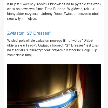
Kim jest "Swe­eney Todd"? Od­po­wiedź na to py­ta­nie znaj­dzie­
cie w naj­now­szym fil­mie Ti­ma Bur­to­na. W głów­nej ro­li - ulu­
bio­ny ak­tor re­ży­se­ra - John­ny Depp. Zwia­stun mo­że­cie obej­
rzeć w tym miej­scu.
Zwiastun ''27 Dresses''
W sie­ci po­ja­wił się zwia­stun no­we­go fil­mu twór­cy "Dia­beł
ubie­ra się u Pra­dy". Gwiaz­dą ko­me­dii "27 Dres­ses" jest zna­
na z se­ria­lu "Chi­rur­dzy" oraz "Wpad­ki" Ka­the­ri­ne He­igl. Klip
znaj­dzie­cie tu­taj.