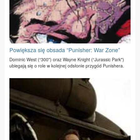
Powiększa się obsada “Punisher: War Zone”
Do­mi­nic West (“300") oraz Way­ne Kni­ght (“Ju­ras­sic Park")
ubie­ga­ją się o ro­le w ko­lej­nej od­sło­nie przy­gód Pu­ni­she­ra.