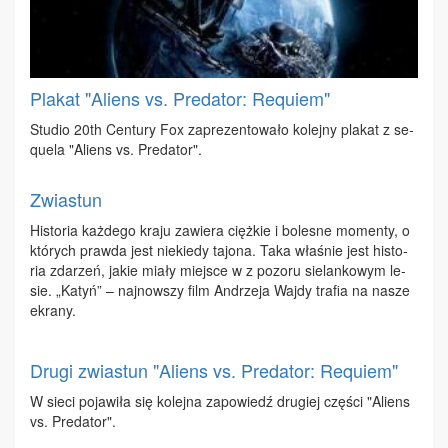
Plakat "Aliens vs. Predator: Requiem"
Stu­dio 20th Cen­tu­ry Fox za­pre­zen­to­wa­ło ko­lej­ny pla­kat z se­
qu­ela "Aliens vs. Pre­da­tor".
Zwiastun
Hi­sto­ria każ­de­go kra­ju za­wie­ra cięż­kie i bo­le­sne mo­men­ty, o
któ­rych praw­da jest nie­kie­dy ta­jo­na. Ta­ka wła­śnie jest hi­sto­
ria zda­rzeń, ja­kie mia­ły miej­sce w z po­zo­ru sie­lan­ko­wym le­
sie. „Ka­tyń” – naj­now­szy film An­drze­ja Waj­dy tra­fia na na­sze
ekra­ny.
Drugi zwiastun "Aliens vs. Predator: Requiem"
W sie­ci po­ja­wi­ła się ko­lej­na za­po­wiedź dru­giej czę­ści "Aliens
vs. Pre­da­tor".