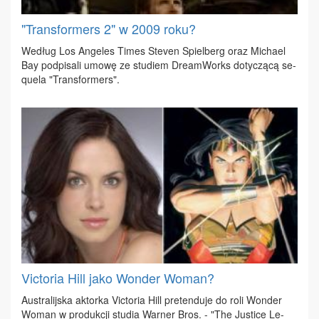
"Transformers 2" w 2009 roku?
We­dług Los An­ge­les Ti­mes Ste­ven Spiel­berg oraz Mi­cha­el
Bay pod­pi­sa­li umo­wę ze stu­diem Dre­am­Works do­ty­czą­cą se­
qu­ela "Trans­for­mers".
Victoria Hill jako Wonder Woman?
Au­stra­lij­ska ak­tor­ka Vic­to­ria Hill pre­ten­du­je do ro­li Won­der
Wo­man w pro­duk­cji stu­dia War­ner Bros. - "The Ju­sti­ce Le­