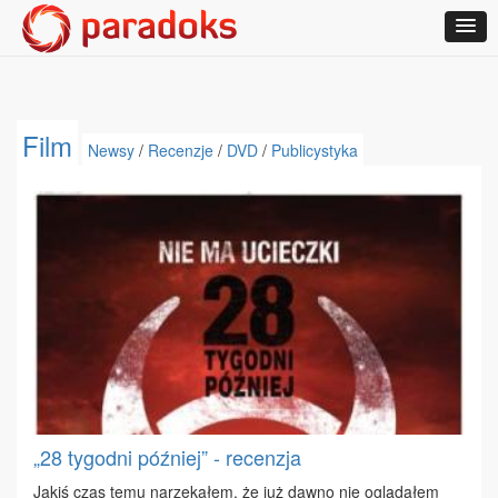
Film
Newsy
/
Recenzje
/
DVD
/
Publicystyka
„28 tygodni później” - recenzja
Ja­kiś czas te­mu na­rze­ka­łem, że już daw­no nie oglą­da­łem