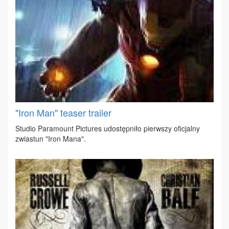
"Iron Man" teaser trailer
Stu­dio Pa­ra­mo­unt Pic­tu­res udo­stęp­ni­ło pierw­szy ofi­cjal­ny
zwia­stun "Iron Ma­na".