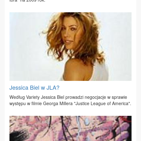
Jessica Biel w JLA?
We­dług Va­rie­ty Jes­si­ca Biel pro­wa­dzi ne­go­cja­cje w spra­wie
wy­stę­pu w fil­mie Geo­r­ga Mil­le­ra "Ju­sti­ce Le­ague of Ame­ri­ca".