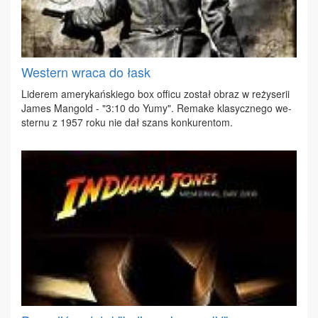
Western wraca do łask
Li­de­rem ame­ry­kań­skie­go box of­fi­cu zo­stał ob­raz w re­ży­se­rii
Ja­mes Man­gold - "3:10 do Yumy". Re­ma­ke kla­sycz­ne­go we­
ster­nu z 1957 ro­ku nie dał szans kon­ku­ren­tom.