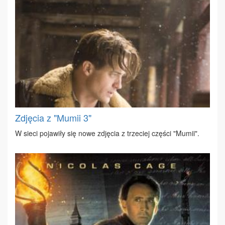
Zdjęcia z "Mumii 3"
W sie­ci po­ja­wi­ły się no­we zdję­cia z trze­ciej czę­ści "Mu­mii".