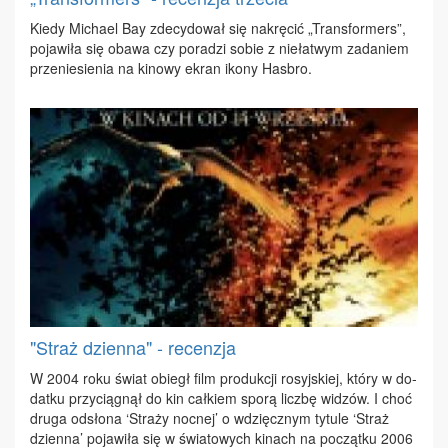
Kie­dy Mi­cha­el Bay zde­cy­do­wał się na­krę­cić „Trans­for­mers”,
po­ja­wi­ła się oba­wa czy po­ra­dzi so­bie z nie­ła­twym za­da­niem
prze­nie­sie­nia na ki­no­wy ekran iko­ny Has­bro.
"Straż dzienna" - recenzja
W 2004 ro­ku świat obiegł film pro­duk­cji ro­syj­skiej, któ­ry w do­
dat­ku przy­cią­gnął do kin cał­kiem spo­rą licz­bę wi­dzów. I choć
dru­ga od­sło­na ‘Stra­ży noc­nej’ o wdzięcz­nym ty­tu­le ‘Straż
dzien­na’ po­ja­wi­ła się w świa­to­wych ki­nach na po­cząt­ku 2006