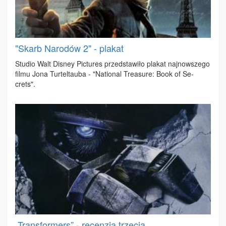
"Skarb Narodów 2" - plakat
Stu­dio Walt Di­sney Pic­tu­res przed­sta­wi­ło pla­kat naj­now­sze­go
fil­mu Jo­na Tur­tel­tau­ba - "Na­tio­nal Tre­asu­re: Bo­ok of Se­
crets".
„Transformers” - recenzja trzecia