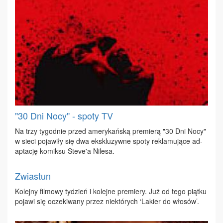
"30 Dni Nocy" - spoty TV
Na trzy ty­go­dnie przed ame­ry­kań­ską pre­mie­rą "30 Dni No­cy"
w sie­ci po­ja­wi­ły się dwa eks­klu­zyw­ne spo­ty re­kla­mu­ją­ce ad­
ap­ta­cję ko­mik­su Ste­ve'a Ni­le­sa.
Zwiastun
Ko­lej­ny fil­mo­wy ty­dzień i ko­lej­ne pre­mie­ry. Już od te­go piąt­ku
po­ja­wi się ocze­ki­wa­ny przez nie­któ­rych ‘La­kier do wło­sów’.