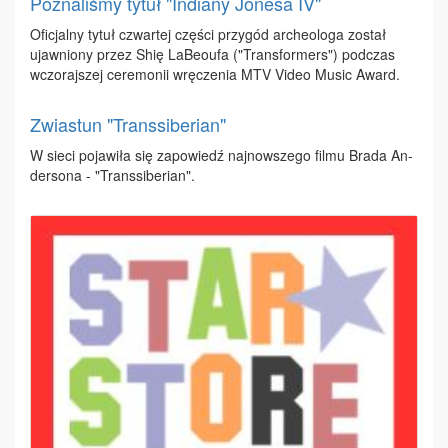
Poznaliśmy tytuł "Indiany Jonesa IV"
Ofi­cjal­ny ty­tuł czwar­tej czę­ści przy­gód ar­che­olo­ga zo­stał
ujaw­nio­ny przez Shię La­Be­oufa ("Trans­for­mers") pod­czas
wczo­raj­szej ce­re­mo­nii wrę­cze­nia MTV Vi­deo Mu­sic Award.
Zwiastun "Transsiberian"
W sie­ci po­ja­wi­ła się za­po­wiedź naj­now­sze­go fil­mu Bra­da An­
der­so­na - "Trans­si­be­rian".