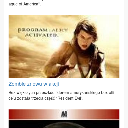
ague of Ame­ri­ca".
Zombie znowu w akcji
Bez więk­szych prze­szkód li­de­rem ame­ry­kań­skie­go box of­fi­
ce’u zo­sta­ła trze­cia część ”Re­si­dent Evil”.