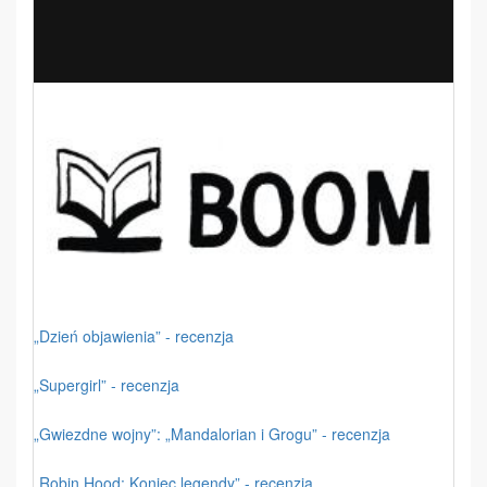
„Dzień objawienia” - recenzja
„Supergirl” - recenzja
„Gwiezdne wojny”: „Mandalorian i Grogu” - recenzja
„Robin Hood: Koniec legendy” - recenzja