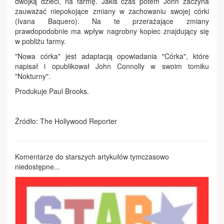
dwójką dzieci, na farmę. Jakiś czas potem John zaczyna
zauważać niepokojące zmiany w zachowaniu swojej córki
(Ivana Baquero). Na te przerażające zmiany
prawdopodobnie ma wpływ nagrobny kopiec znajdujący się
w pobliżu farmy.
"Nowa córka" jest adaptacją opowiadania "Córka", które
napisał i opublikował John Connolly w swoim tomiku
"Nokturny".
Produkuje Paul Brooks.
Źródło: The Hollywood Reporter
Komentarze do starszych artykułów tymczasowo
niedostępne...