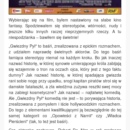
Wybierając się na film, byłem nastawiony na słabe kino
fantasy. Spodziewałem się stereotypów, wtórności, nudy i
jeszcze kilku innych raczej nieprzyjemnych rzeczy. A tu
niespodzianka – bawiłem się świetnie!
„Gwiezdny Pył" to baśń, zrealizowana z epickim rozmachem,
z udziałem naprawdę świetnych aktorów. Do tego baśń
łamiąca stereotypy niemal na każdym kroku. Bo jak inaczej
nazwać historię, w której synowie umierającego króla zabijają
się wzajemnie o tron na oczach ojca, który jest z tego faktu
dumny? Jak nazwać historię, w której spadająca gwiazda
rani sobie nogę przy upadku, srogi kapitan piratów stroi się w
damskie fatałaszki, a zła wiedźma zużywa resztki swej mocy
na zabiegi kosmetyczne? Jak nazwać – najłatwiej komedią.
Ale „Gwiezdny Pył" komedią nie jest – to porywająca historia,
zrealizowana z pomysłem i iście hollywoodzkim rozmachem.
Do tego z elementami kwalifikującymi ją bezwzględnie do tej
samej kategorii co „Opowieści z Narnii" czy „Władca
Pierścieni" (tak, to też jest baśń).
Gra aktorska zachwyca. Robert De Niro w roli groźnego