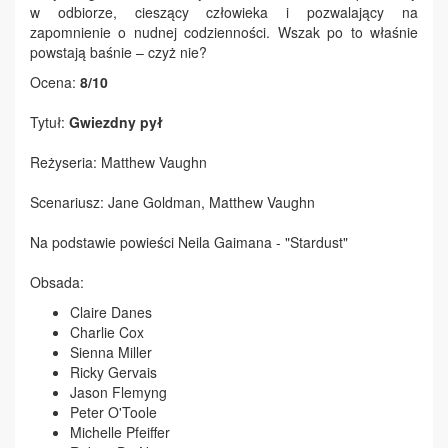
w odbiorze, cieszący człowieka i pozwalający na
zapomnienie o nudnej codzienności. Wszak po to właśnie
powstają baśnie – czyż nie?
Ocena:
8/10
Tytuł:
Gwiezdny pył
Reżyseria: Matthew Vaughn
Scenariusz: Jane Goldman, Matthew Vaughn
Na podstawie powieści Neila Gaimana - "Stardust"
Obsada:
Claire Danes
Charlie Cox
Sienna Miller
Ricky Gervais
Jason Flemyng
Peter O'Toole
Michelle Pfeiffer