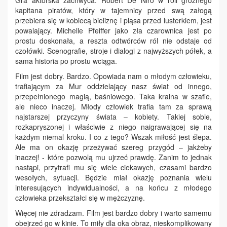
kapitana piratów, który w tajemnicy przed swą załogą
przebiera się w kobiecą bieliznę i pląsa przed lusterkiem, jest
powalający. Michelle Pfeiffer jako zła czarownica jest po
prostu doskonała, a reszta odtwórców ról nie odstaje od
czołówki. Scenografie, stroje i dialogi z najwyższych półek, a
sama historia po prostu wciąga.
Film jest dobry. Bardzo. Opowiada nam o młodym człowieku,
trafiającym za Mur oddzielający nasz świat od innego,
przepełnionego magią, baśniowego. Taka kraina w szafie,
ale nieco inaczej. Młody człowiek trafia tam za sprawą
najstarszej przyczyny świata – kobiety. Takiej sobie,
rozkapryszonej i właściwie z niego naigrawającej się na
każdym niemal kroku. I co z tego? Wszak miłość jest ślepa.
Ale ma on okazję przeżywać szereg przygód – jakżeby
inaczej! - które pozwolą mu ujrzeć prawdę. Zanim to jednak
nastąpi, przytrafi mu się wiele ciekawych, czasami bardzo
wesołych, sytuacji. Będzie miał okazję poznania wielu
interesujących indywidualności, a na końcu z młodego
człowieka przekształci się w mężczyznę.
Więcej nie zdradzam. Film jest bardzo dobry i warto samemu
obejrzeć go w kinie. To miły dla oka obraz, nieskomplikowany