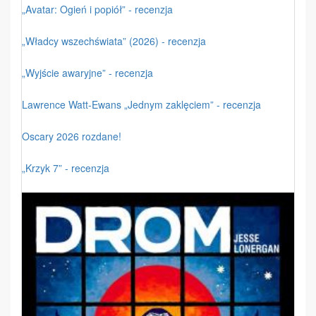
„Avatar: Ogień i popiół” - recenzja
„Władcy wszechświata” (2026) - recenzja
„Wyjście awaryjne” - recenzja
Lawrence Watt-Ewans „Jednym zaklęciem” - recenzja
Oscary 2026 rozdane!
„Krzyk 7” - recenzja