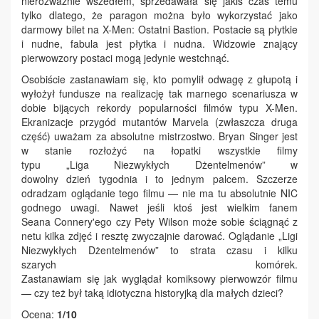
nierozważnie wszedłem, sprzedawała się jakiś czas temu
tylko dlatego, że paragon można było wykorzystać jako
darmowy bilet na
X-Men
: Ostatni Bastion. Postacie są płytkie
i nudne, fabula jest płytka i nudna. Widzowie znający
pierwowzory postaci mogą jedynie westchnąć.
Osobiście zastanawiam się, kto pomylił odwagę z głupotą i
wyłożył fundusze na realizację tak marnego scenariusza w
dobie bijących rekordy popularności filmów typu
X-Men
.
Ekranizacje przygód mutantów
Marvela
(zwłaszcza druga
część) uważam za absolutne mistrzostwo. Bryan Singer jest
w stanie rozłożyć na łopatki wszystkie filmy
typu „Liga Niezwykłych Dżentelmenów” w
dowolny dzień tygodnia i to jednym palcem. Szczerze
odradzam oglądanie tego filmu — nie ma tu absolutnie NIC
godnego uwagi. Nawet jeśli ktoś jest wielkim fanem
Seana
Connery'ego
czy Pety Wilson może sobie ściągnąć z
netu kilka zdjęć i resztę zwyczajnie darować. Oglądanie „Ligi
Niezwykłych Dżentelmenów” to strata czasu i kilku
szarych komórek.
Zastanawiam się jak wyglądał komiksowy pierwowzór filmu
— czy też był taką idiotyczna historyjką dla małych dzieci?
Ocena:
1/10