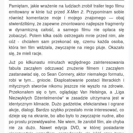
Pamiętam, jakie wrażenie na ludziach zrobił trailer tego filmu
emitowany w kinie tuż przed
X-Men
2
. Przypominam sobie
również komentarze moje i mojego znajomego — obaj
stwierdziliśmy, że zapewne zmontowano najlepsze fragmenty
w dynamiczną całość, a samego filmu nie opłaca się
zobaczyć. Potem kilka osób ostrzegało mnie przed nim, ale
cóż - chciałem sam przekonać się, czemu każda osoba,
która ten film widziała, zwyczajnie na niego pluje. Okazało
się, że mieli racje.
Już po kilkunastu minutach względnego zainteresowania
fabuła zacząłem odczuwać znużenie filmem i zacząłem
zastanawiać się, co Sean Connery, aktor niemałego formatu,
robi w tym... gniocie. Eksploatowanie postaci literackich i
mitycznych stworów nikomu jeszcze nie wyszło na zdrowie.
Przekonałem się o tym, oglądając Van
Helsinga
, a „Liga
Niezwykłych Dżentelmenów” w zasadzie utrzymana jest w
identycznym klimacie. Dużo gadżetów, efekciarstwa i ograne
akcje, dialogi. Bardzo szybko przestało mnie interesować, co
dzieje się na ekranie, bo albo było to zwyczajnie nudne, albo
po prostu przewidywalne. Nie wiem, ile zarobił film, ale chyba
nie za dużo. Nawet edycja DVD, w której posiadanie