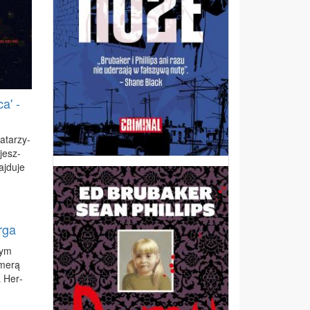
a' -
­ta­rzy­
 jesz­
j­du­je
rga
nym
me­rą
ka Her­