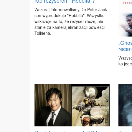
Kto reżyserem "Hobbita"?
Wczo­raj in­for­mo­wa­li­śmy, że Pe­ter Jack­
son wy­pro­du­ku­je "Hob­bi­ta". Wszyst­ko
wska­zu­je na to, że re­ży­ser ra­czej nie
sta­nie za ka­me­rą ekra­ni­za­cji po­wie­ści
Tol­kie­na.
„Ghos
recen
Wszy­scy
ko je­de