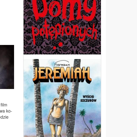
 film
dwa ko­
­dzie