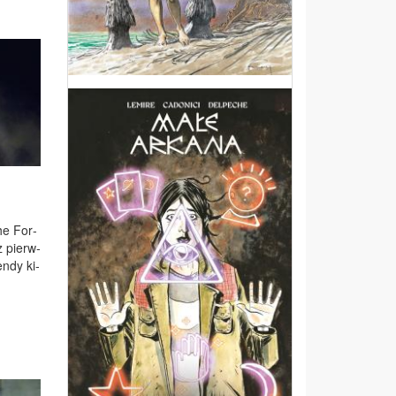
The For­
z pierw­
n­dy ki­