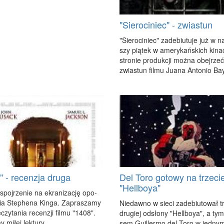
"Sierociniec" - zwiastun
"Sie­ro­ci­niec" za­de­biu­tu­je już w na
szy pią­tek w ame­ry­kań­skich ki­n
stro­nie pro­duk­cji moż­na obej­rzeć
zwia­stun fil­mu Ju­ana An­to­nio Ba
" - recenzja druga
Del Toro gotowy na trzeci
"Hellboya"
spoj­rze­nie na ekra­ni­za­cję opo­
nia Ste­phe­na Kin­ga. Za­pra­sza­my
Nie­daw­no w sie­ci za­de­biu­to­wał tr
czy­ta­nia re­cen­zji fil­mu "1408".
dru­giej od­sło­ny "Hel­l­boya", a tym
 mi­łej lek­tu­ry.
sem Gu­il­ler­mo del To­ro w jed­ny