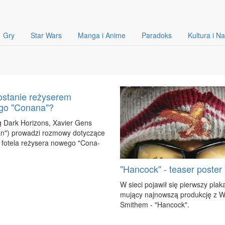
Gry
Star Wars
Manga i Anime
Paradoks
Kultura i N
ostanie reżyserem
go "Conana"?
 Dark Ho­ri­zons, Xa­vier Gens
n") pro­wa­dzi roz­mo­wy do­ty­czą­ce
a fo­te­la re­ży­se­ra no­we­go "Co­na­
''Hancock'' - teaser poster
W sie­ci po­ja­wił się pierw­szy pla­k
mu­ją­cy naj­now­szą pro­duk­cję z W
Smi­them - "Han­cock".