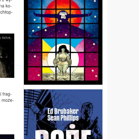
 na ko­
o chłop­
i frag­
ip mo­że­