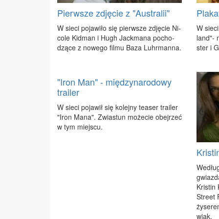
Pierwsze zdjęcie z "Australii"
Plaka
W sie­ci po­ja­wi­ło się pierw­sze zdję­cie Ni­
W sie­ci
co­le Kid­man i Hugh Jack­ma­na po­cho­
land"- n
dzą­ce z no­we­go fil­mu Ba­za Luhr­man­na.
ster i G
"Iron Man" - międzynarodowy
trailer
W sie­ci po­ja­wił się ko­lej­ny te­aser tra­iler
"Iron Ma­na". Zwia­stun mo­że­cie obej­rzeć
w tym miej­scu.
Krist
We­dług
gwiaz­da
Kri­sti
Stre­et
ży­se­re
wiak.