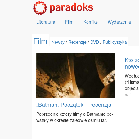
Literatura
Film
Komiks
Wydarzenia
Film
Newsy
/
Recenzje
/
DVD
/
Publicystyka
Kto z
nowe
We­dług
("Hit­ma
ob­ję­ci
na".
„Batman: Początek” - recenzja
Po­przed­nie czte­ry fil­my o Bat­ma­nie po­
wsta­ły w okre­sie za­le­d­wie ośmiu lat.