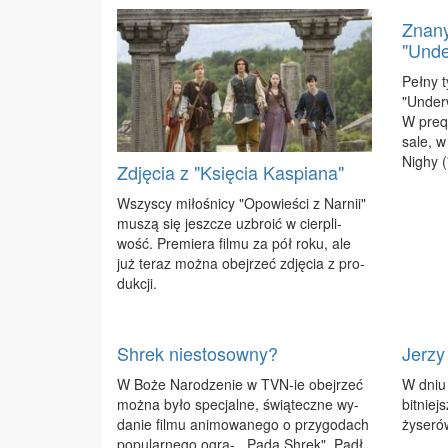
Znany
"Unde
Peł­ny t
"Un­der
W pre­q
sa­le, w
Ni­ghy (
Zdjęcia z "Księcia Kaspiana"
Wszy­scy mi­ło­śni­cy "Opo­wie­ści z Na­rnii"
mu­szą się jesz­cze uzbro­ić w cier­pli­
wość. Pre­mie­ra fil­mu za pół ro­ku, ale
już te­raz moż­na obej­rzeć zdję­cia z pro­
duk­cji.
Shrek niestosowny?
Jerzy
W Bo­że Na­ro­dze­nie w TVN-ie obej­rzeć
W dniu 
moż­na by­ło spe­cjal­ne, świą­tecz­ne wy­
bit­niej
da­nie fil­mu ani­mo­wa­ne­go o przy­go­dach
ży­se­ró
po­pu­lar­ne­go ogra- ,,Pa­da Shrek". Padł