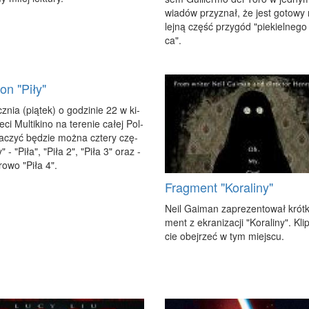
wia­dów przy­znał, że jest go­to­wy
lej­ną część przy­gód "pie­kiel­ne­g
ca".
on "Piły"
z­nia (pią­tek) o go­dzi­nie 22 w ki­
­ci Mul­ti­ki­no na te­re­nie ca­łej Pol­
ba­czyć bę­dzie moż­na czte­ry czę­
y" - "Pi­ła", "Pi­ła 2", "Pi­ła 3" oraz -
ro­wo "Pi­ła 4".
Fragment "Koraliny"
Ne­il Ga­iman za­pre­zen­to­wał krót­k
ment z ekra­ni­za­cji "Ko­ra­li­ny". Kl
cie obej­rzeć w tym miej­scu.