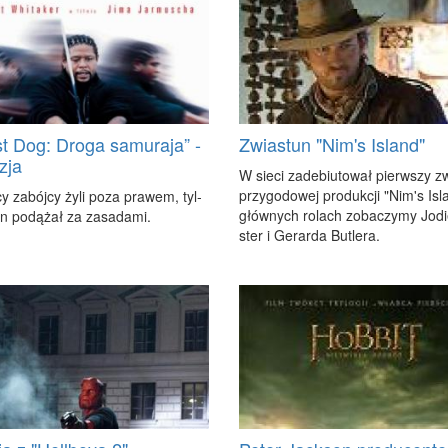
t Dog: Droga samuraja” -
Zwiastun "Nim's Island"
zja
W sie­ci za­de­biu­to­wał pierw­szy z
przy­go­do­wej pro­duk­cji "Nim's Is­
 za­bój­cy ży­li po­za pra­wem, tyl­
głów­nych ro­lach zo­ba­czy­my Jo­d
n po­dą­żał za za­sa­da­mi.
ster i Ge­rar­da Bu­tle­ra.