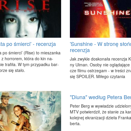
ta po śmierci' - recenzja
'Sunshine - W stronę słońc
recenzja
 po śmier­ci’ (Ri­se) to mie­szan­ka
­ru z hor­ro­rem, któ­ra do kin na­
Jak zwy­kle do­sko­na­ła re­cen­zja Ka
e tra­fi­ła. W tym przy­pad­ku bar­
ny Ulman. Oso­by nie oglą­da­ją­ce
rze się sta­ło.
cze fil­mu ostrze­gam - w tre­ści zna
się SPO­ILER. Mi­łe­go czy­ta­nia
"Diuna" według Petera Be
Pe­ter Berg w wy­wia­dzie udzie­lo­
MTV po­twier­dził, że sta­nie za ka­
ko­lej­nej ekra­ni­za­cji dzie­ła Fran­
ber­ta.