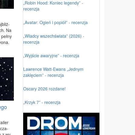
„Robin Hood: Koniec legendy” -
recenzja
„Avatar: Ogień i popiół” - recenzja
j­bliż­
ach. Na
„Władcy wszechświata” (2026) -
 peł­ny
recenzja
y­ona.
„Wyjście awaryjne” - recenzja
Lawrence Watt-Ewans „Jednym
zaklęciem” - recenzja
Oscary 2026 rozdane!
„Krzyk 7” - recenzja
ego
a­iler
­cza­
m z wy­