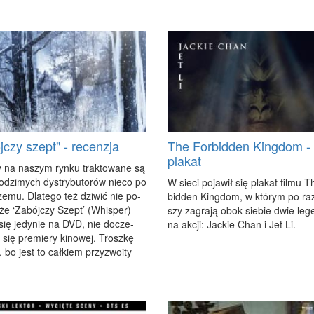
jczy szept" - recenzja
The Forbidden Kingdom -
plakat
y na na­szym ryn­ku trak­to­wa­ne są
­dzi­mych dys­try­bu­to­rów nie­co po
W sie­ci po­ja­wił się pla­kat fil­mu 
e­mu. Dla­te­go też dzi­wić nie po­
bid­den King­dom, w któ­rym po ra
 że ‘Za­bój­czy Szept’ (Whi­sper)
szy za­gra­ją obok sie­bie dwie le­ge
 się je­dy­nie na DVD, nie do­cze­
na ak­cji: Jac­kie Chan i Jet Li.
się pre­mie­ry ki­no­wej. Trosz­kę
 bo jest to cał­kiem przy­zwo­ity