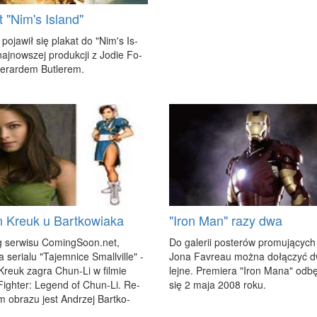
t "Nim's Island"
 po­ja­wił się pla­kat do "Nim's Is­
aj­now­szej pro­duk­cji z Jo­die Fo­
e­rar­dem Bu­tle­rem.
in Kreuk u Bartkowiaka
"Iron Man" razy dwa
 ser­wi­su Com​ingS​oon.​net,
Do ga­le­rii po­ste­rów pro­mu­ją­cych
 se­ria­lu "Ta­jem­ni­ce Smal­lvil­le" -
Jo­na Fa­vre­au moż­na do­łą­czyć 
n Kreuk za­gra Chun-Li w fil­mie
lej­ne. Pre­mie­ra "Iron Ma­na" od­bę
 Fi­gh­ter: Le­gend of Chun-Li. Re­
się 2 ma­ja 2008 ro­ku.
m ob­ra­zu jest An­drzej Bart­ko­