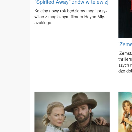
"Spirited Away" znów w telewizji
Ko­lej­ny no­wy rok bę­dzie­my mo­gli przy­
wi­tać z ma­gicz­nym fil­mem Hay­ao Miy­
aza­kie­go.
'Zems
‘Ze­msta
thril­le
szych ni
dzo do­b