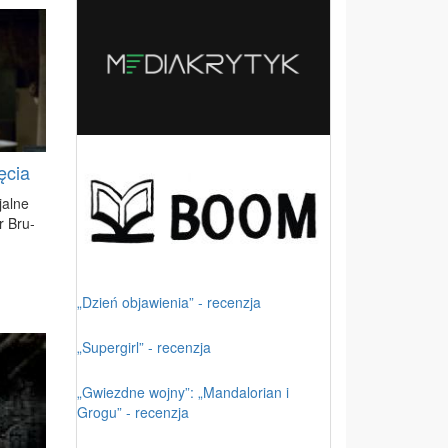
ęcia
jal­ne
dr Bru­
„Dzień objawienia” - recenzja
„Supergirl” - recenzja
„Gwiezdne wojny”: „Mandalorian i
Grogu” - recenzja