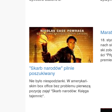
Marat
18. styc
nach sie
ski zo­
ści "Pi­ł
pre­mie­
"Skarb narodów" pilnie
poszukiwany
Nie by­ło nie­spo­dzian­ki. W ame­ry­kań­
skim box of­fi­ce bez pro­ble­mu pierw­szą
po­zy­cję za­jął "Skarb na­ro­dów: Księ­ga
ta­jem­nic".