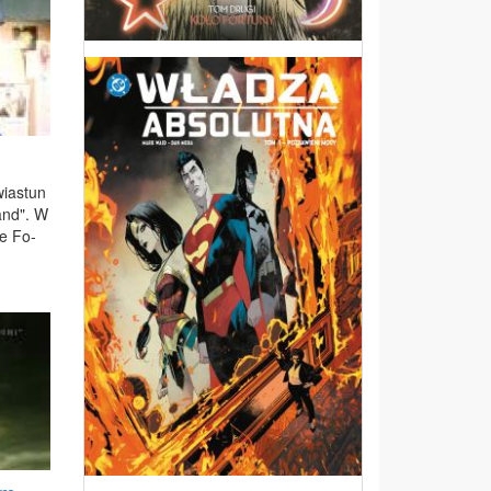
wia­stun
land". W
ie Fo­