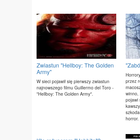
Zwiastun "Hellboy: The Golden
"Zabó
Army"
Hor­ro­r
przez ro
W sie­ci po­ja­wił się pierw­szy zwia­stun
ma­co­sz
naj­now­sze­go fil­mu Gu­il­ler­mo del To­ro -
win­no,
"Hel­l­boy: The Gol­den Ar­my".
po­ja­wi
kaw­szy 
szko­da,
hor­ror.