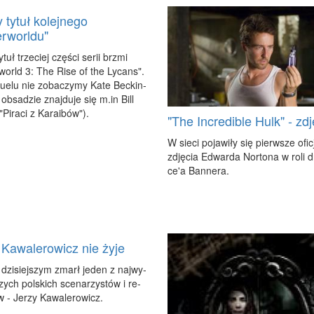
 tytuł kolejnego
rworldu"
y­tuł trze­ciej czę­ści se­rii brzmi
­world 3: The Ri­se of the Ly­cans".
u­elu nie zo­ba­czy­my Ka­te Bec­kin­
 ob­sa­dzie znaj­du­je się m.​in Bill
"Pi­ra­ci z Ka­ra­ibów").
"The Incredible Hulk" - zdj
W sie­ci po­ja­wi­ły się pierw­sze ofi­c
zdję­cia Edwar­da Nor­to­na w ro­li 
ce'a Ban­ne­ra.
 Kawalerowicz nie żyje
dzi­siej­szym zmarł je­den z naj­wy­
­szych pol­skich sce­na­rzy­stów i re­
w - Je­rzy Ka­wa­le­ro­wicz.