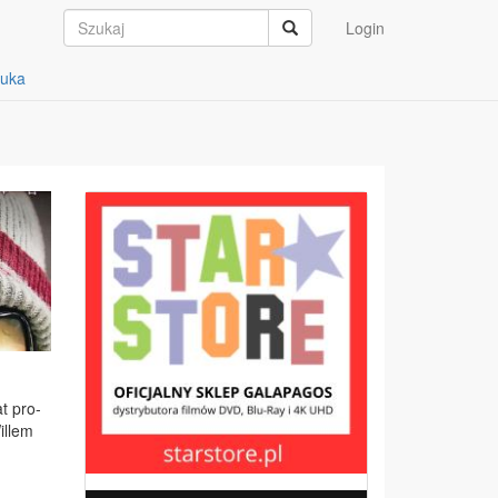
Login
auka
at pro­
il­lem