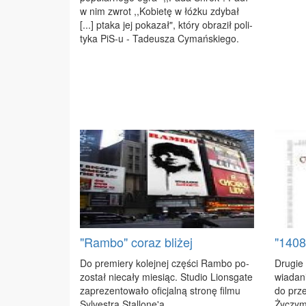
w nim zwrot ,,Ko­bie­tę w łóż­ku zdy­bał
[...] pta­ka jej po­ka­zał", któ­ry ob­ra­ził po­li­
ty­ka PiS-u - Ta­de­usza Cy­mań­skie­go.
"Rambo" coraz bliżej
"1408
Do pre­mie­ry ko­lej­nej czę­ści Ram­bo po­
Dru­gie 
zo­stał nie­ca­ły mie­siąc. Stu­dio Lions­ga­te
wia­da­
za­pre­zen­to­wa­ło ofi­cjal­ną stro­nę fil­mu
do prze­
Sy­lve­stra Stal­lo­ne'a.
Ży­czy­my