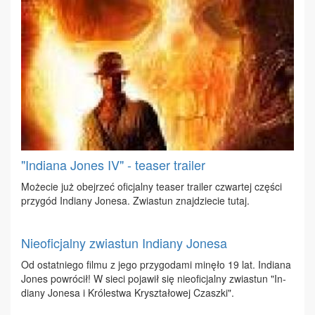
"Indiana Jones IV" - teaser trailer
Mo­że­cie już obej­rzeć ofi­cjal­ny te­aser tra­iler czwar­tej czę­ści
przy­gód In­dia­ny Jo­ne­sa. Zwia­stun znaj­dzie­cie tu­taj.
Nieoficjalny zwiastun Indiany Jonesa
Od ostat­nie­go fil­mu z je­go przy­go­da­mi mi­nę­ło 19 lat. In­dia­na
Jo­nes po­wró­cił! W sie­ci po­ja­wił się nie­ofi­cjal­ny zwia­stun "In­
dia­ny Jo­ne­sa i Kró­le­stwa Krysz­ta­ło­wej Czasz­ki".