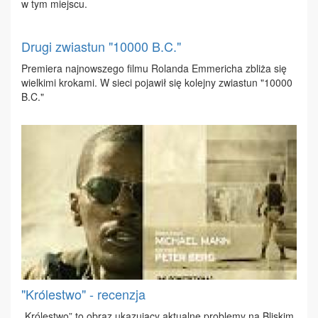
w tym miej­scu.
Drugi zwiastun "10000 B.C."
Pre­mie­ra naj­now­sze­go fil­mu Ro­lan­da Em­me­ri­cha zbli­ża się
wiel­ki­mi kro­ka­mi. W sie­ci po­ja­wił się ko­lej­ny zwia­stun "10000
B.C."
"Królestwo" - recenzja
„Kró­le­stwo” to ob­raz uka­zu­ją­cy ak­tu­al­ne pro­ble­my na Bli­skim