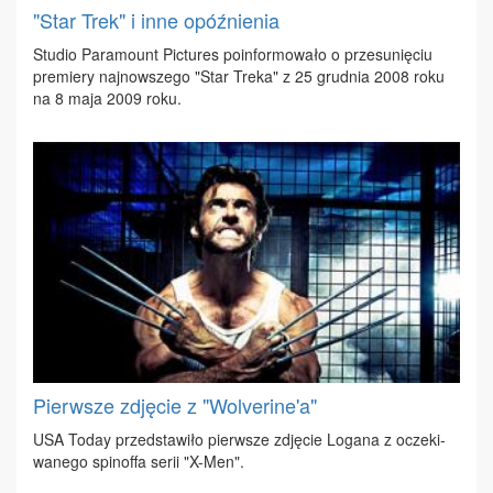
"Star Trek" i inne opóźnienia
Stu­dio Pa­ra­mo­unt Pic­tu­res po­in­for­mo­wa­ło o prze­su­nię­ciu
pre­mie­ry naj­now­sze­go "Star Tre­ka" z 25 grud­nia 2008 ro­ku
na 8 ma­ja 2009 ro­ku.
Pierwsze zdjęcie z "Wolverine'a"
USA To­day przed­sta­wi­ło pierw­sze zdję­cie Lo­ga­na z ocze­ki­
wa­ne­go spi­nof­fa se­rii "X-Men".