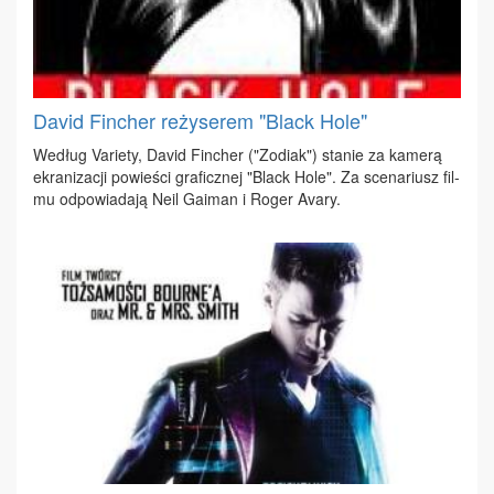
David Fincher reżyserem "Black Hole"
We­dług Va­rie­ty, Da­vid Fin­cher ("Zo­diak") sta­nie za ka­me­rą
ekra­ni­za­cji po­wie­ści gra­ficz­nej "Black Ho­le". Za sce­na­riusz fil­
mu od­po­wia­da­ją Ne­il Ga­iman i Ro­ger Ava­ry.