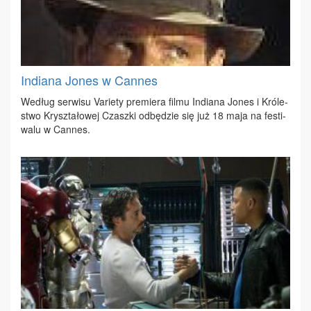
Indiana Jones w Cannes
We­dług ser­wi­su Va­rie­ty pre­mie­ra fil­mu In­dia­na Jo­nes i Kró­le­
stwo Krysz­ta­ło­wej Czasz­ki od­bę­dzie się już 18 ma­ja na fe­sti­
wa­lu w Can­nes.