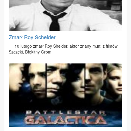
Zmarł Roy Scheider
10 lu­te­go zmarł Roy She­ider, ak­tor zna­ny m.​in: z fil­mów
Szczę­ki, Błę­kit­ny Grom.