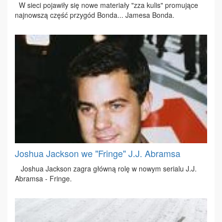
W sie­ci po­ja­wi­ły się no­we ma­te­ria­ły "zza ku­lis" pro­mu­ją­ce
naj­now­szą część przy­gód Bon­da... Ja­me­sa Bon­da.
Joshua Jackson we "Fringe" J.J. Abramsa
Jo­shua Jack­son za­gra głów­ną ro­lę w no­wym se­ria­lu J.J.
Abram­sa - Frin­ge.