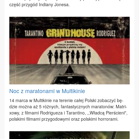
część przy­gód In­dia­ny Jo­ne­sa.
Noc z maratonami w Multikinie
14 mar­ca w Mul­ti­ki­nie na te­re­nie ca­łej Pol­ski zo­ba­czyć bę­
dzie moż­na aż 5 róż­nych, fan­ta­stycz­nych ma­ra­to­nów: Ma­tri­
xo­wy, z fil­ma­mi Ro­dri­gu­eza i Ta­ran­ti­no, ,,Wład­cą Pier­ście­ni",
pol­ski­mi fil­ma­mi przy­go­do­wy­mi oraz pol­ski­mi hor­ro­ra­mi.