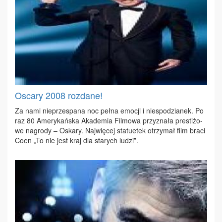
Oscary 2008 rozdane!
Za na­mi nie­prze­spa­na noc peł­na emo­cji i nie­spo­dzia­nek. Po
raz 80 Ame­ry­kań­ska Aka­de­mia Fil­mo­wa przy­zna­ła pre­sti­żo­
we na­gro­dy – Oska­ry. Naj­wię­cej sta­tu­etek otrzy­mał film bra­ci
Co­en „To nie jest kraj dla sta­rych lu­dzi”.