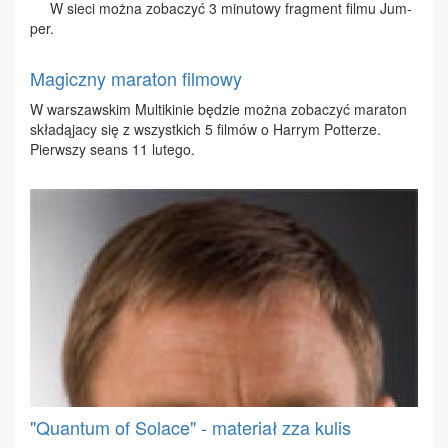
W sie­ci moż­na zo­ba­czyć 3 mi­nu­to­wy frag­ment fil­mu Jum­
per.
Magiczny maraton filmowy
W war­szaw­skim Mul­ti­ki­nie bę­dzie moż­na zo­ba­czyć ma­ra­ton
skła­dą­ja­cy się z wszyst­kich 5 fil­mów o Har­rym Pot­te­rze.
Pierw­szy se­ans 11 lu­te­go.
"Quantum of Solace" - materiał zza kulis