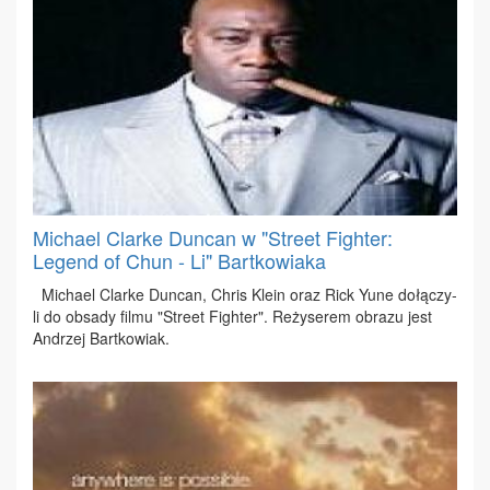
Michael Clarke Duncan w "Street Fighter:
Legend of Chun - Li" Bartkowiaka
Mi­cha­el Clar­ke Dun­can, Chris Kle­in oraz Rick Yune do­łą­czy­
li do ob­sa­dy fil­mu "Stre­et Fi­gh­ter". Re­ży­se­rem ob­ra­zu jest
An­drzej Bart­ko­wiak.