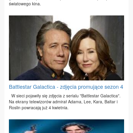
świa­to­we­go ki­na.
Battlestar Galactica - zdjęcia promujące sezon 4
W sie­ci po­ja­wi­ły się zdję­cia z se­ria­lu "Bat­tle­star Ga­lac­ti­ca".
Na ekra­ny te­le­wi­zo­rów ad­mi­rał Ada­ma, Lee, Ka­ra, Bal­tar i
Ro­slin po­wra­ca­ją już 4 kwiet­nia.