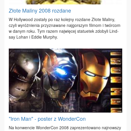
Złote Maliny 2008 rozdane
W Hol­ly­wo­od zo­sta­ły po raz ko­lej­ny roz­da­ne Zło­te Ma­li­ny,
czy­li wy­róż­nie­nia przy­zna­wa­ne naj­gor­szym fil­mom i twór­com
w da­nym ro­ku. Tym ra­zem naj­wię­cej sta­tu­etek zdo­by­li Lind­
say Lo­han i Ed­die Mur­phy.
"Iron Man" - poster z WonderCon
Na kon­wen­cie Won­der­Con 2008 za­pre­zen­to­wa­no naj­now­szy