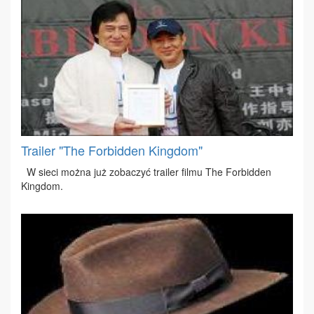
Trailer "The Forbidden Kingdom"
W sie­ci moż­na już zo­ba­czyć tra­iler fil­mu The For­bid­den
King­dom.