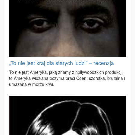
„To nie jest kraj dla starych ludzi” – recenzja
To nie jest Ame­ry­ka, ja­ką zna­my z hol­ly­wo­odz­kich pro­duk­cji,
to Ame­ry­ka wi­dzia­na oczy­ma bra­ci Co­en: szorst­ka, bru­tal­na i
uma­za­na w mo­rzu krwi.