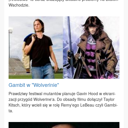
Wscho­dzie.
Gambit w "Wolverinie"
Praw­dzi­wy fe­sti­wal mu­tan­tów pla­nu­je Ga­vin Ho­od w ekra­ni­
za­cji przy­gód Wo­lve­ri­ne'a. Do ob­sa­dy fil­mu do­łą­czył Tay­lor
Kitsch, któ­ry wcie­li się w ro­lę Re­my'ego Le­Be­au czy­li Gam­bi­
ta.