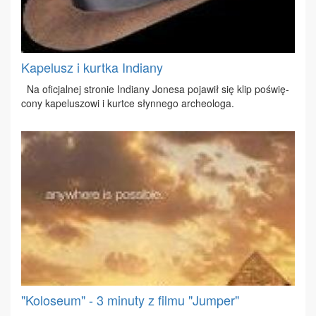
Kapelusz i kurtka Indiany
Na ofi­cjal­nej stro­nie In­dia­ny Jo­ne­sa po­ja­wił się klip po­świę­
co­ny ka­pe­lu­szo­wi i kurt­ce słyn­ne­go ar­che­olo­ga.
"Koloseum" - 3 minuty z filmu "Jumper"