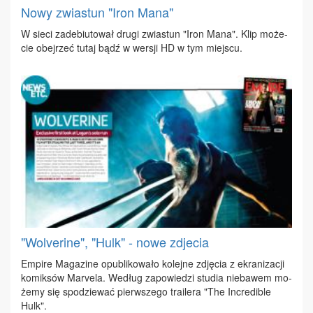
Nowy zwiastun "Iron Mana"
W sie­ci za­de­biu­to­wał dru­gi zwia­stun "Iron Ma­na". Klip mo­że­
cie obej­rzeć tu­taj bądź w wer­sji HD w tym miej­scu.
"Wolverine", "Hulk" - nowe zdjecia
Em­pi­re Ma­ga­zi­ne opu­bli­ko­wa­ło ko­lej­ne zdję­cia z ekra­ni­za­cji
ko­mik­sów Ma­rve­la. We­dług za­po­wie­dzi stu­dia nie­ba­wem mo­
że­my się spo­dzie­wać pierw­sze­go tra­ile­ra "The In­cre­di­ble
Hulk".