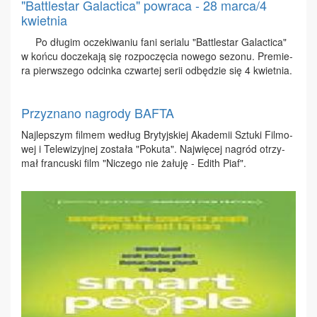
"Battlestar Galactica" powraca - 28 marca/4
kwietnia
Po dłu­gim ocze­ki­wa­niu fa­ni se­ria­lu "Bat­tle­star Ga­lac­ti­ca"
w koń­cu do­cze­ka­ją się roz­po­czę­cia no­we­go se­zo­nu. Pre­mie­
ra pierw­sze­go od­cin­ka czwar­tej se­rii od­bę­dzie się 4 kwiet­nia.
Przyznano nagrody BAFTA
Naj­lep­szym fil­mem we­dług Bry­tyj­skiej Aka­de­mii Sztu­ki Fil­mo­
wej i Te­le­wi­zyj­nej zo­sta­ła "Po­ku­ta". Naj­wię­cej na­gród otrzy­
mał fran­cu­ski film "Ni­cze­go nie ża­łu­ję - Edith Piaf".