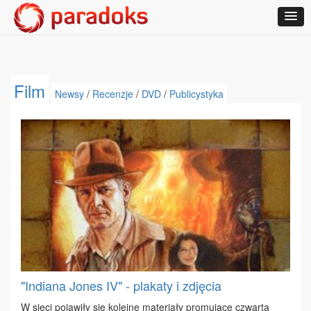
Film
Newsy
/
Recenzje
/
DVD
/
Publicystyka
"Indiana Jones IV" - plakaty i zdjęcia
W sie­ci po­ja­wi­ły się ko­lej­ne ma­te­ria­ły pro­mu­ją­ce czwar­tą