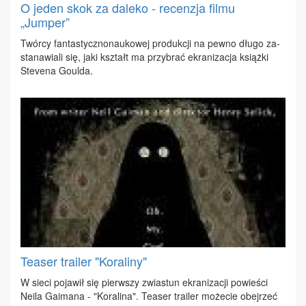
O jeden skok za daleko - recenzja filmu
„Jumper”
Twór­cy fan­ta­stycz­no­nau­ko­wej pro­duk­cji na pew­no dłu­go za­
sta­na­wia­li się, ja­ki kształt ma przy­brać ekra­ni­za­cja książ­ki
Ste­ve­na Gou­l­da.
Teaser trailer "Koraliny"
W sie­ci po­ja­wił się pierw­szy zwia­stun ekra­ni­za­cji po­wie­ści
Ne­ila Ga­ima­na - "Ko­ra­li­na". Te­aser tra­iler mo­że­cie obej­rzeć