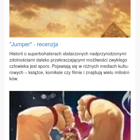
"Jumper" - recenzja
Hi­sto­rii o su­per­bo­ha­te­rach ob­da­rzo­nych nad­przy­ro­dzo­ny­mi
zdol­no­ścia­mi da­le­ko prze­kra­cza­ją­cy­mi moż­li­wo­ści zwy­kłe­go
czło­wie­ka jest spo­ro. Po­ja­wia­ją się w róż­nych me­diach kul­tu­
ro­wych – książ­ce, ko­mik­sie czy fil­mie i znaj­du­ją wie­lu mi­ło­śni­
ków.