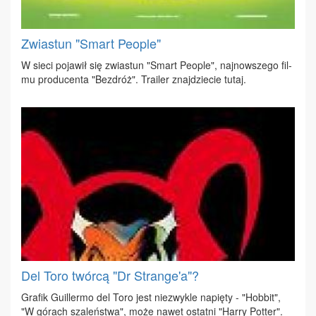
Zwiastun "Smart People"
W sie­ci po­ja­wił się zwia­stun "Smart Pe­ople", naj­now­sze­go fil­
mu pro­du­cen­ta "Bez­dróż". Tra­iler znaj­dzie­cie tu­taj.
Del Toro twórcą "Dr Strange'a"?
Gra­fik Gu­il­ler­mo del To­ro jest nie­zwy­kle na­pię­ty - "Hob­bit",
"W gó­rach sza­leń­stwa", mo­że na­wet ostat­ni "Har­ry Pot­ter".