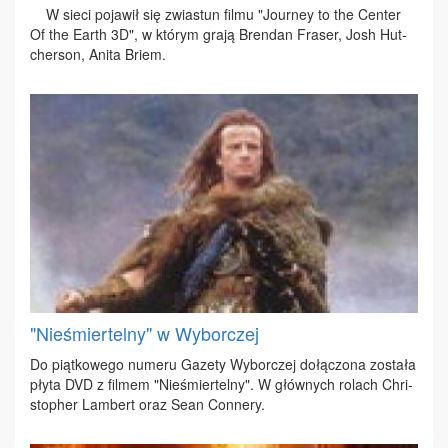
W sie­ci po­ja­wił się zwia­stun fil­mu "Jo­ur­ney to the Cen­ter
Of the Earth 3D", w któ­rym gra­ją Bren­dan Fra­ser, Josh Hut­
cher­son, Ani­ta Briem.
"Nieśmiertelny" w Wyborczej
Do piąt­ko­we­go nu­me­ru Ga­ze­ty Wy­bor­czej do­łą­czo­na zo­sta­ła
pły­ta DVD z fil­mem "Nie­śmier­tel­ny". W głów­nych ro­lach Chri­
sto­pher Lam­bert oraz Se­an Con­ne­ry.