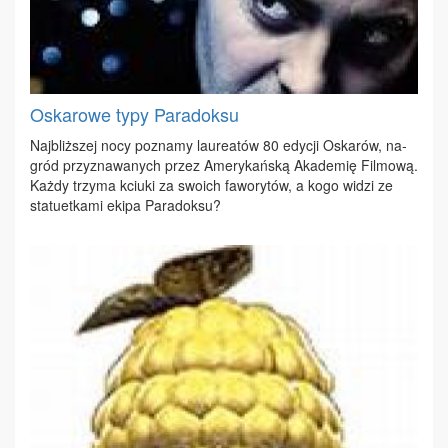
Oskarowe typy Paradoksu
Naj­bliż­szej no­cy po­zna­my lau­re­atów 80 edy­cji Oska­rów, na­
gród przy­zna­wa­nych przez Ame­ry­kań­ską Aka­de­mię Fil­mo­wą.
Każ­dy trzy­ma kciu­ki za swo­ich fa­wo­ry­tów, a ko­go wi­dzi ze
sta­tu­et­ka­mi eki­pa Pa­ra­dok­su?