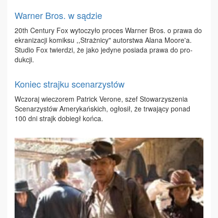
Warner Bros. w sądzie
20th Cen­tu­ry Fox wy­to­czy­ło pro­ces War­ner Bros. o pra­wa do
ekra­ni­za­cji ko­mik­su ,,Straż­ni­cy" au­tor­stwa Ala­na Mo­ore'a.
Stu­dio Fox twier­dzi, że ja­ko je­dy­ne po­sia­da pra­wa do pro­
duk­cji.
Koniec strajku scenarzystów
Wczo­raj wie­czo­rem Pa­trick Ve­ro­ne, szef Sto­wa­rzy­sze­nia
Sce­na­rzy­stów Ame­ry­kań­skich, ogło­sił, że trwa­ją­cy po­nad
100 dni strajk do­biegł koń­ca.