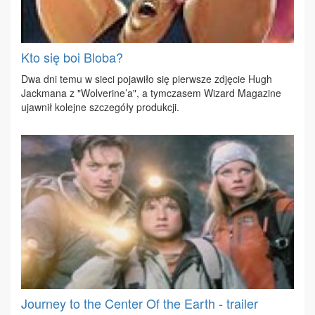
Kto się boi Bloba?
Dwa dni te­mu w sie­ci po­ja­wi­ło się pierw­sze zdję­cie Hugh
Jack­ma­na z "Wo­lve­ri­ne’a", a tym­cza­sem Wi­zard Ma­ga­zi­ne
ujaw­nił ko­lej­ne szcze­gó­ły pro­duk­cji.
Journey to the Center Of the Earth - trailer