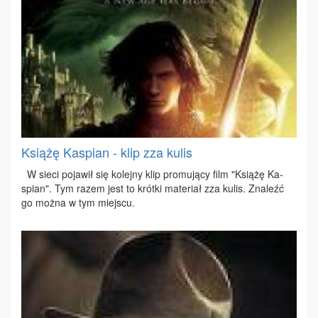
Książę Kaspian - klip zza kulis
W sie­ci po­ja­wił się ko­lej­ny klip pro­mu­ją­cy film "Ksią­żę Ka­
spian". Tym ra­zem jest to krót­ki ma­te­riał zza ku­lis. Zna­leźć
go moż­na w tym miej­scu.