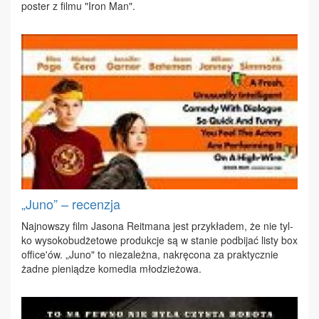
po­ster z fil­mu "Iron Man".
„Juno” – recenzja
Naj­now­szy film Ja­so­na Re­it­ma­na jest przy­kła­dem, że nie tyl­
ko wy­so­ko­bu­dże­to­we pro­duk­cje są w sta­nie pod­bi­jać li­sty box
of­fi­ce'ów. „Ju­no" to nie­za­leż­na, na­krę­co­na za prak­tycz­nie
żad­ne pie­nią­dze ko­me­dia mło­dzie­żo­wa.