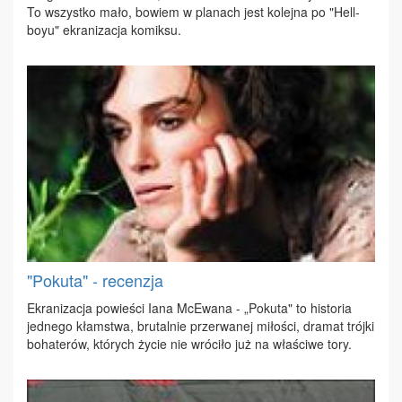
To wszyst­ko ma­ło, bo­wiem w pla­nach jest ko­lej­na po "Hel­l­
boyu" ekra­ni­za­cja ko­mik­su.
"Pokuta" - recenzja
Ekra­ni­za­cja po­wie­ści Ia­na McE­wa­na - „Po­ku­ta" to hi­sto­ria
jed­ne­go kłam­stwa, bru­tal­nie prze­rwa­nej mi­ło­ści, dra­mat trój­ki
bo­ha­te­rów, któ­rych ży­cie nie wró­ci­ło już na wła­ści­we to­ry.