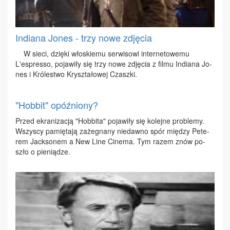
Indiana Jones - trzy nowe zdjęcia
W sie­ci, dzię­ki wło­skie­mu ser­wi­so­wi in­ter­ne­to­we­mu
L'espres­so, po­ja­wi­ły się trzy no­we zdję­cia z fil­mu In­dia­na Jo­
nes i Kró­le­stwo Krysz­ta­ło­wej Czasz­ki.
"Hobbit" opóźniony?
Przed ekra­ni­za­cją "Hob­bi­ta" po­ja­wi­ły się ko­lej­ne pro­ble­my.
Wszy­scy pa­mię­ta­ją za­że­gna­ny nie­daw­no spór mię­dzy Pe­te­
rem Jack­so­nem a New Li­ne Ci­ne­ma. Tym ra­zem znów po­
szło o pie­nią­dze.