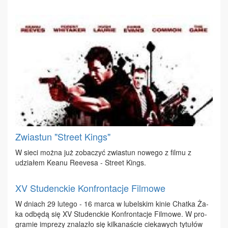
Zwiastun "Street Kings"
W sie­ci moż­na już zo­ba­czyć zwia­stun no­we­go z fil­mu z
udzia­łem Ke­anu Re­eve­sa - Stre­et Kings.
XV Studenckie Konfrontacje Filmowe
W dniach 29 lu­te­go - 16 mar­ca w lu­bel­skim ki­nie Chat­ka Ża­
ka od­bę­dą się XV Stu­denc­kie Kon­fron­ta­cje Fil­mo­we. W pro­
gra­mie im­pre­zy zna­la­zło się kil­ka­na­ście cie­ka­wych ty­tu­łów