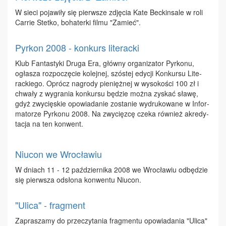
W sie­ci po­ja­wi­ły się pierw­sze zdję­cia Ka­te Bec­kin­sa­le w ro­li
Car­rie Stet­ko, bo­ha­ter­ki fil­mu "Za­mieć".
Pyrkon 2008 - konkurs literacki
Klub Fan­ta­sty­ki Dru­ga Era, głów­ny or­ga­ni­za­tor Pyr­ko­nu,
ogła­sza roz­po­czę­cie ko­lej­nej, szó­stej edy­cji Kon­kur­su Li­te­
rac­kie­go. Oprócz na­gro­dy pie­nięż­nej w wy­so­ko­ści 100 zł i
chwa­ły z wy­gra­nia kon­kur­su bę­dzie moż­na zy­skać sła­wę,
gdyż zwy­cię­skie opo­wia­da­nie zo­sta­nie wy­dru­ko­wa­ne w In­for­
ma­to­rze Pyr­ko­nu 2008. Na zwy­cięz­cę cze­ka rów­nież akre­dy­
ta­cja na ten kon­went.
Niucon we Wrocławiu
W dniach 11 - 12 paź­dzier­ni­ka 2008 we Wro­cła­wiu od­bę­dzie
się pierw­sza od­sło­na kon­wen­tu Niu­con.
"Ulica" - fragment
Za­pra­sza­my do prze­czy­ta­nia frag­men­tu opo­wia­da­nia "Uli­ca"