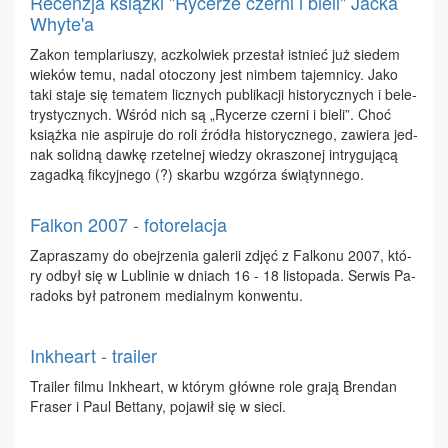
Recenzja książki "Rycerze czerni i bieli" Jacka
Whyte'a
Za­kon tem­pla­riu­szy, acz­kol­wiek prze­stał ist­nieć już sie­dem
wie­ków te­mu, na­dal oto­czo­ny jest nim­bem ta­jem­ni­cy. Ja­ko
ta­ki sta­je się te­ma­tem licz­nych pu­bli­ka­cji hi­sto­rycz­nych i be­le­
try­stycz­nych. Wśród nich są „Ry­ce­rze czer­ni i bie­li”. Choć
książ­ka nie aspi­ru­je do ro­li źró­dła hi­sto­rycz­ne­go, za­wie­ra jed­
nak so­lid­ną daw­kę rze­tel­nej wie­dzy okra­szo­nej in­try­gu­ją­cą
za­gad­ką fik­cyj­ne­go (?) skar­bu wzgó­rza świą­tyn­ne­go.
Falkon 2007 - fotorelacja
Za­pra­sza­my do obej­rze­nia ga­le­rii zdjęć z Fal­ko­nu 2007, któ­
ry od­był się w Lu­bli­nie w dniach 16 - 18 li­sto­pa­da. Ser­wis Pa­
ra­doks był pa­tro­nem me­dial­nym kon­wen­tu.
Inkheart - trailer
Tra­iler fil­mu In­khe­art, w któ­rym głów­ne ro­le gra­ją Bren­dan
Fra­ser i Paul Bet­ta­ny, po­ja­wił się w sie­ci.