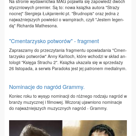
Na stro­nie wy­daw­nic­twa MAG po­ja­wi­ła się za­po­wiedź dwóch
stycz­nio­wych pre­mier. Są to: no­wa książ­ka au­to­ra "Stra­ży
noc­nej" Sier­gie­ja Łu­kja­nien­ki pt. "Brud­no­pis" oraz jed­na z
naj­waż­niej­szych po­wie­ści o wam­pi­rach, czy­li "Je­stem le­gen­
dą" Ri­char­da Ma­the­so­na.
"Cmentarzysko potworów" - fragment
Za­pra­sza­my do prze­czy­ta­nia frag­men­tu opo­wia­da­nia "Cmen­
ta­rzy­sko po­two­rów" An­ny Kań­toch, któ­re wcho­dzi w skład an­
to­lo­gii "Księ­ga Stra­chu 2". Książ­ka uka­za­ła się w sprze­da­ży
26 li­sto­pa­da, a ser­wis Pa­ra­doks jest jej pa­tro­nem me­dial­nym.
Nominacje do nagród Grammy.
Ko­niec ro­ku to wy­syp no­mi­na­cji do róż­ne­go ro­dza­ju na­gród w
bran­ży mu­zycz­nej i fil­mo­wej. Wczo­raj ujaw­nio­no no­mi­na­cje
do naj­waż­niej­szych mu­zycz­nych na­gród - Gram­my.