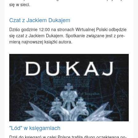
się w sie­ci.
Czat z Jackiem Dukajem
Dzi­śo go­dzi­nie 12:00 na stro­nach Wir­tu­al­nej Pol­ski od­bę­dzie
się czat z Jac­kiem Du­ka­jem. Spo­tka­nie zwią­za­ne jest z pre­
mie­rą naj­now­szej książ­ki au­to­ra.
"Lód" w księgarniach
Dziś do księ­garń w ca­łej Pol­sce tra­fi­ła dłu­go ocze­ki­wa­na po­