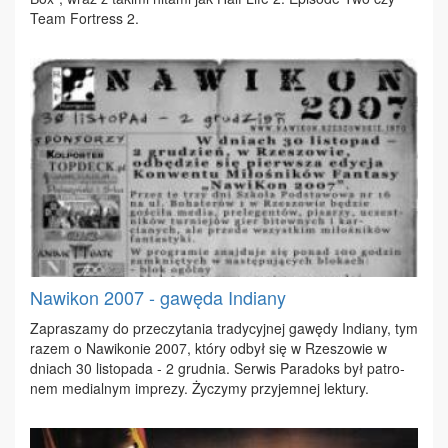
Te­am For­tress 2.
Nawikon 2007 - gawęda Indiany
Za­pra­sza­my do prze­czy­ta­nia tra­dy­cyj­nej ga­wę­dy In­dia­ny, tym
ra­zem o Na­wi­ko­nie 2007, któ­ry od­był się w Rze­szo­wie w
dniach 30 li­sto­pa­da - 2 grud­nia. Ser­wis Pa­ra­doks był pa­tro­
nem me­dial­nym im­pre­zy. Ży­czy­my przy­jem­nej lek­tu­ry.