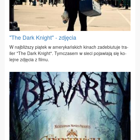
"The Dark Knight" - zdjęcia
W naj­bliż­szy pią­tek w ame­ry­kań­skich ki­nach za­de­biu­tu­je tra­
iler "The Dark Kni­ght". Tym­cza­sem w sie­ci po­ja­wia­ją się ko­
lej­ne zdję­cia z fil­mu.