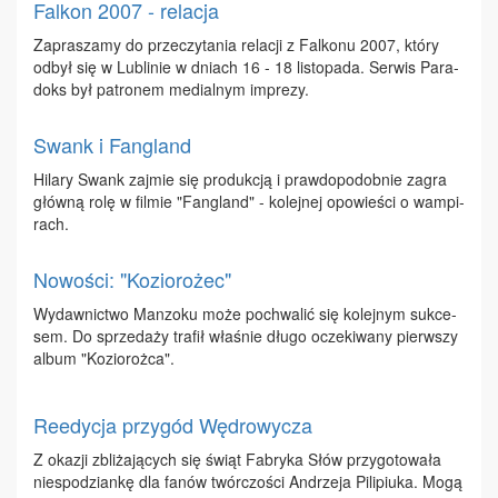
Falkon 2007 - relacja
Za­pra­sza­my do prze­czy­ta­nia re­la­cji z Fal­ko­nu 2007, któ­ry
od­był się w Lu­bli­nie w dniach 16 - 18 li­sto­pa­da. Ser­wis Pa­ra­
doks był pa­tro­nem me­dial­nym im­pre­zy.
Swank i Fangland
Hi­la­ry Swank zaj­mie się pro­duk­cją i praw­do­po­dob­nie za­gra
głów­ną ro­lę w fil­mie "Fan­gland" - ko­lej­nej opo­wie­ści o wam­pi­
rach.
Nowości: "Koziorożec"
Wy­daw­nic­two Man­zo­ku mo­że po­chwa­lić się ko­lej­nym suk­ce­
sem. Do sprze­da­ży tra­fił wła­śnie dłu­go ocze­ki­wa­ny pierw­szy
al­bum "Ko­zio­roż­ca".
Reedycja przygód Wędrowycza
Z oka­zji zbli­ża­ją­cych się świąt Fa­bry­ka Słów przy­go­to­wa­ła
nie­spo­dzian­kę dla fa­nów twór­czo­ści An­drze­ja Pi­li­piu­ka. Mo­gą