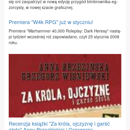
się oni za­opa­trzyć w no­wą edy­cję przy­gód bim­brow­ni­ka-eg­
zor­cy­sty, w no­wej sza­cie gra­ficz­nej.
Premiera "W4k RPG" już w styczniu!
Pre­mie­ra "War­ham­mer 40,000 Ro­le­play: Dark He­re­sy" na­stą­
pi ty­dzień wcze­śniej niż za­po­wia­da­no, czy­li 25 stycz­nia 2008
ro­ku.
Recenzja książki "Za króla, ojczyznę i garść
złota" Anny Brzezińskiej i Grzegorza