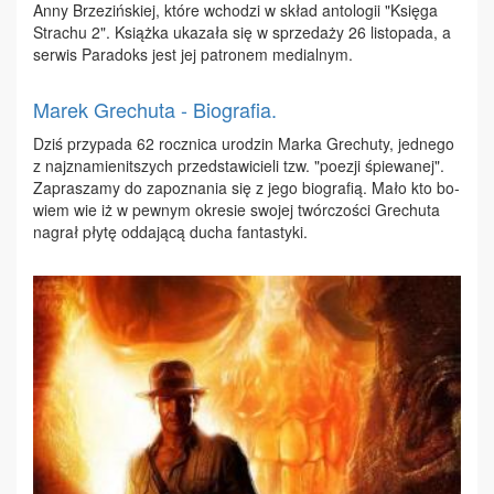
An­ny Brze­ziń­skiej, któ­re wcho­dzi w skład an­to­lo­gii "Księ­ga
Stra­chu 2". Książ­ka uka­za­ła się w sprze­da­ży 26 li­sto­pa­da, a
ser­wis Pa­ra­doks jest jej pa­tro­nem me­dial­nym.
Marek Grechuta - Biografia.
Dziś przy­pa­da 62 rocz­ni­ca uro­dzin Mar­ka Gre­chu­ty, jed­ne­go
z naj­zna­mie­nit­szych przed­sta­wi­cie­li tzw. "po­ezji śpie­wa­nej".
Za­pra­sza­my do za­po­zna­nia się z je­go bio­gra­fią. Ma­ło kto bo­
wiem wie iż w pew­nym okre­sie swo­jej twór­czo­ści Gre­chu­ta
na­grał pły­tę od­da­ją­cą du­cha fan­ta­sty­ki.