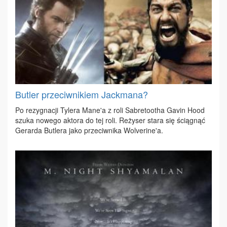
Butler przeciwnikiem Jackmana?
Po re­zy­gna­cji Ty­le­ra Ma­ne'a z ro­li Sa­bre­to­otha Ga­vin Ho­od
szu­ka no­we­go ak­to­ra do tej ro­li. Re­ży­ser sta­ra się ścią­gnąć
Ge­rar­da Bu­tle­ra ja­ko prze­ciw­ni­ka Wo­lve­ri­ne'a.