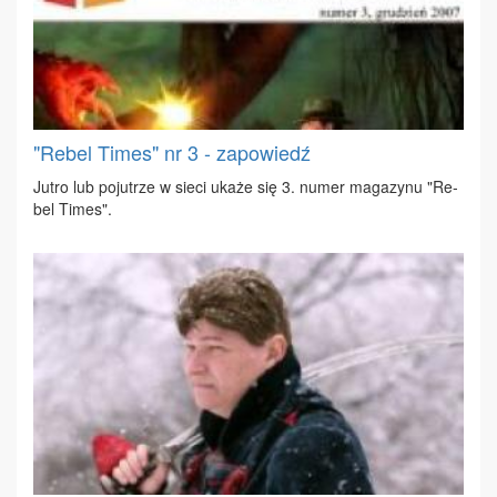
"Rebel Times" nr 3 - zapowiedź
Ju­tro lub po­ju­trze w sie­ci uka­że się 3. nu­mer ma­ga­zy­nu "Re­
bel Ti­mes".