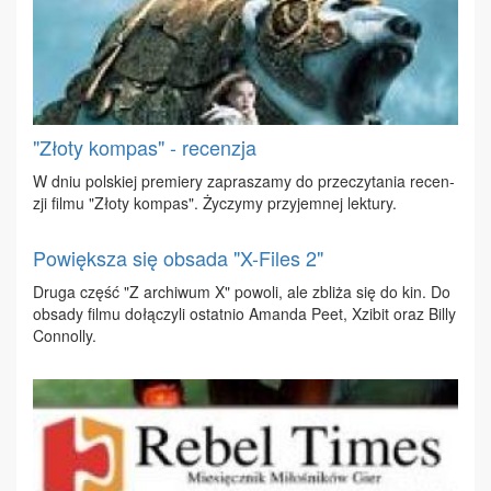
"Złoty kompas" - recenzja
W dniu pol­skiej pre­mie­ry za­pra­sza­my do prze­czy­ta­nia re­cen­
zji fil­mu "Zło­ty kom­pas". Ży­czy­my przy­jem­nej lek­tu­ry.
Powiększa się obsada "X-Files 2"
Dru­ga część "Z ar­chi­wum X" po­wo­li, ale zbli­ża się do kin. Do
ob­sa­dy fil­mu do­łą­czy­li ostat­nio Aman­da Pe­et, Xzi­bit oraz Bil­ly
Con­nol­ly.