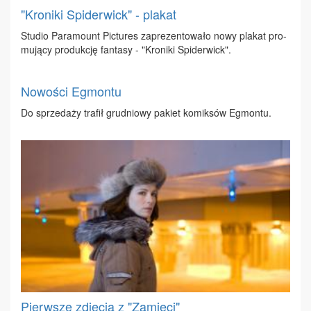
"Kroniki Spiderwick" - plakat
Stu­dio Pa­ra­mo­unt Pic­tu­res za­pre­zen­to­wa­ło no­wy pla­kat pro­
mu­ją­cy pro­duk­cję fan­ta­sy - "Kro­ni­ki Spi­der­wick".
Nowości Egmontu
Do sprze­da­ży tra­fił gru­dnio­wy pa­kiet ko­mik­sów Eg­mon­tu.
Pierwsze zdjęcia z "Zamieci"