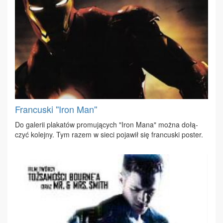
Francuski ''Iron Man''
Do ga­le­rii pla­ka­tów pro­mu­ją­cych "Iron Ma­na" moż­na do­łą­
czyć ko­lej­ny. Tym ra­zem w sie­ci po­ja­wił się fran­cu­ski po­ster.