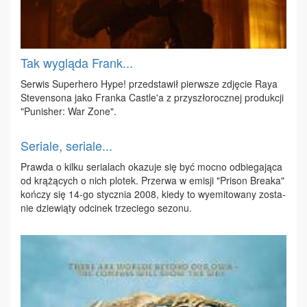
Tak wygląda Frank...
Ser­wis Su­per­he­ro Hy­pe! przed­sta­wił pierw­sze zdję­cie Raya
Ste­ven­so­na ja­ko Fran­ka Ca­stle'a z przy­szło­rocz­nej pro­duk­cji
"Pu­ni­sher: War Zo­ne".
Seriale, seriale...
Praw­da o kil­ku se­ria­lach oka­zu­je się być moc­no od­bie­ga­ją­ca
od krą­żą­cych o nich plo­tek. Prze­rwa w emi­sji "Pri­son Bre­aka"
koń­czy się 14-go stycz­nia 2008, kie­dy to wy­emi­to­wa­ny zo­sta­
nie dzie­wią­ty od­ci­nek trze­cie­go se­zo­nu.