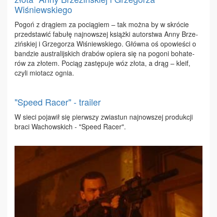
Wiśniewskiego
Po­goń z drą­giem za po­cią­giem – tak moż­na by w skró­cie
przed­sta­wić fa­bu­łę naj­now­szej książ­ki au­tor­stwa An­ny Brze­
ziń­skiej i Grze­go­rza Wi­śniew­skie­go. Głów­na oś opo­wie­ści o
ban­dzie au­stra­lij­skich dra­bów opie­ra się na po­go­ni bo­ha­te­
rów za zło­tem. Po­ciąg za­stę­pu­je wóz zło­ta, a drąg – kle­if,
czy­li mio­tacz ognia.
"Speed Racer" - trailer
W sie­ci po­ja­wił się pierw­szy zwia­stun naj­now­szej pro­duk­cji
bra­ci Wa­chow­skich - "Spe­ed Ra­cer".