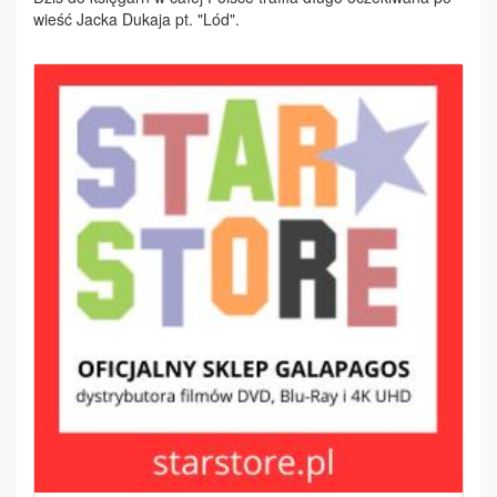
wieść Jac­ka Du­ka­ja pt. "Lód".