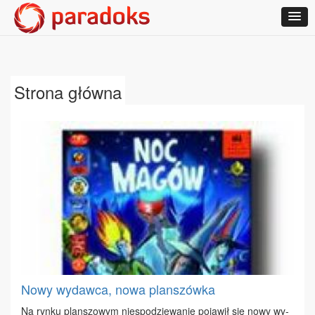
Strona główna
Nowy wydawca, nowa planszówka
Na ryn­ku plan­szo­wym nie­spo­dzie­wa­nie po­ja­wił się no­wy wy­