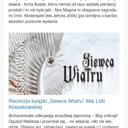
daw­ca - fir­ma Ava­tar, któ­ra nie­mal od ra­zu wy­da­ła pierw­szy
pro­dukt i to nie by­le ja­ki - Noc Ma­gów to ob­sy­pa­na na­gro­da­
mi (min. Kin­der­spiel des Jeh­res 2006) gra fa­mi­lij­na o bar­dzo
wy­so­kim po­zio­mie wy­da­nia.
Recenzja książki „Siewca Wiatru” Mai Lidii
Kossakowskiej
Ar­cha­nio­ło­wie od­kry­wa­ją strasz­li­wą ta­jem­ni­cę – Bóg znik­nął!
Opu­ścił Nie­bio­sa i prze­niósł się... no wła­śnie, nikt nie wie,
gdzie. Dla­te­go też, za­trwo­że­ni, za­wią­zu­ją spi­sek z Lu­cy­fe­rem