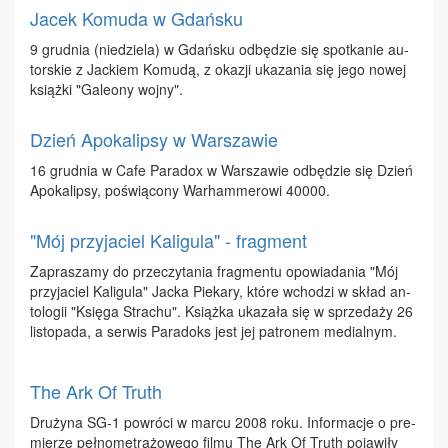
Jacek Komuda w Gdańsku
9 grud­nia (nie­dzie­la) w Gdań­sku od­bę­dzie się spo­tka­nie au­
tor­skie z Jac­kiem Ko­mu­dą, z oka­zji uka­za­nia się je­go no­wej
książ­ki "Ga­le­ony woj­ny".
Dzień Apokalipsy w Warszawie
16 grud­nia w Ca­fe Pa­ra­dox w War­sza­wie od­bę­dzie się Dzień
Apo­ka­lip­sy, po­świą­co­ny War­ham­me­ro­wi 40000.
"Mój przyjaciel Kaligula" - fragment
Za­pra­sza­my do prze­czy­ta­nia frag­men­tu opo­wia­da­nia "Mój
przy­ja­ciel Ka­li­gu­la" Jac­ka Pie­ka­ry, któ­re wcho­dzi w skład an­
to­lo­gii "Księ­ga Stra­chu". Książ­ka uka­za­ła się w sprze­da­ży 26
li­sto­pa­da, a ser­wis Pa­ra­doks jest jej pa­tro­nem me­dial­nym.
The Ark Of Truth
Dru­ży­na SG-1 po­wró­ci w mar­cu 2008 ro­ku. In­for­ma­cje o pre­
mie­rze peł­no­me­tra­żo­we­go fil­mu The Ark Of Truth po­ja­wi­ły