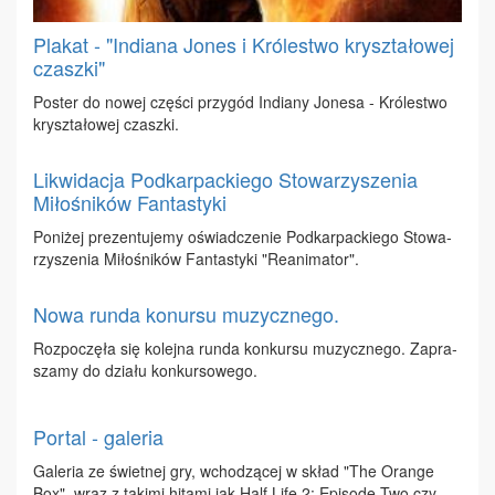
Plakat - "Indiana Jones i Królestwo kryształowej
czaszki"
Po­ster do no­wej czę­ści przy­gód In­dia­ny Jo­ne­sa - Kró­le­stwo
krysz­ta­ło­wej czasz­ki.
Likwidacja Podkarpackiego Stowarzyszenia
Miłośników Fantastyki
Po­ni­żej pre­zen­tu­je­my oświad­cze­nie Pod­kar­pac­kie­go Sto­wa­
rzy­sze­nia Mi­ło­śni­ków Fan­ta­sty­ki "Re­ani­ma­tor".
Nowa runda konursu muzycznego.
Roz­po­czę­ła się ko­lej­na run­da kon­kur­su mu­zycz­ne­go. Za­pra­
sza­my do dzia­łu kon­kur­so­we­go.
Portal - galeria
Ga­le­ria ze świet­nej gry, wcho­dzą­cej w skład "The Oran­ge
Box", wraz z ta­ki­mi hi­ta­mi jak Half Li­fe 2: Epi­so­de Two czy