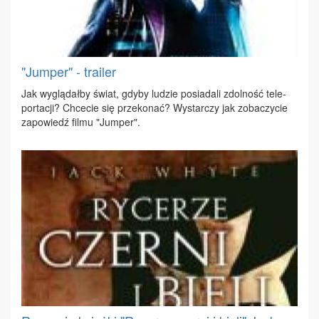
"Jumper" - trailer
Jak wy­glą­dał­by świat, gdy­by lu­dzie po­sia­da­li zdol­ność te­le­
por­ta­cji? Chce­cie się prze­ko­nać? Wy­star­czy jak zo­ba­czy­cie
za­po­wiedź fil­mu "Jum­per".