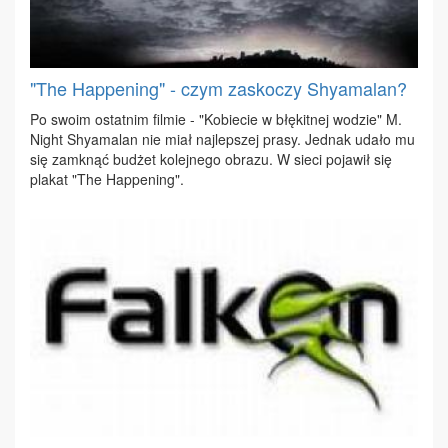
"The Happening" - czym zaskoczy Shyamalan?
Po swo­im ostat­nim fil­mie - "Ko­bie­cie w błę­kit­nej wo­dzie" M.
Ni­ght Shy­ama­lan nie miał naj­lep­szej pra­sy. Jed­nak uda­ło mu
się za­mknąć bu­dżet ko­lej­ne­go ob­ra­zu. W sie­ci po­ja­wił się
pla­kat "The Hap­pe­ning".