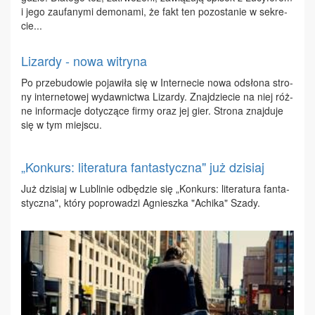
i je­go za­ufa­ny­mi de­mo­na­mi, że fakt ten po­zo­sta­nie w se­kre­
cie...
Lizardy - nowa witryna
Po prze­bu­do­wie po­ja­wi­ła się w In­ter­ne­cie no­wa od­sło­na stro­
ny in­ter­ne­to­wej wy­daw­nic­twa Li­zar­dy. Znaj­dzie­cie na niej róż­
ne in­for­ma­cje do­ty­czą­ce fir­my oraz jej gier. Stro­na znaj­du­je
się w tym miej­scu.
„Konkurs: literatura fantastyczna" już dzisiaj
Już dzi­siaj w Lu­bli­nie od­bę­dzie się „Kon­kurs: li­te­ra­tu­ra fan­ta­
stycz­na", któ­ry po­pro­wa­dzi Agniesz­ka "Achi­ka" Sza­dy.