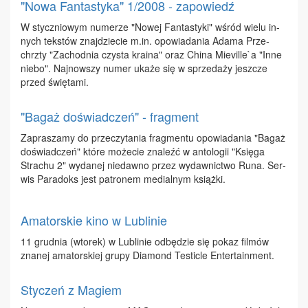
"Nowa Fantastyka" 1/2008 - zapowiedź
W stycz­nio­wym nu­me­rze "No­wej Fan­ta­sty­ki" wśród wie­lu in­
nych tek­stów znaj­dzie­cie m.​in. opo­wia­da­nia Ada­ma Prze­
chrzty "Za­chod­nia czy­sta kra­ina" oraz Chi­na Mie­vil­le`a "In­ne
nie­bo". Naj­now­szy nu­mer uka­że się w sprze­da­ży jesz­cze
przed świę­ta­mi.
"Bagaż doświadczeń" - fragment
Za­pra­sza­my do prze­czy­ta­nia frag­men­tu opo­wia­da­nia "Ba­gaż
do­świad­czeń" któ­re mo­że­cie zna­leźć w an­to­lo­gii "Księ­ga
Stra­chu 2" wy­da­nej nie­daw­no przez wy­daw­nic­two Ru­na. Ser­
wis Pa­ra­doks jest pa­tro­nem me­dial­nym książ­ki.
Amatorskie kino w Lublinie
11 grud­nia (wto­rek) w Lu­bli­nie od­bę­dzie się po­kaz fil­mów
zna­nej ama­tor­skiej gru­py Dia­mond Te­stic­le En­ter­ta­in­ment.
Styczeń z Magiem