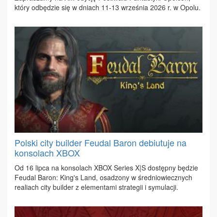
któ­ry od­bę­dzie się w dniach 11-13 wrze­śnia 2026 r. w Opo­lu.
Polski city builder Feudal Baron debiutuje na
konsolach XBOX
Od 16 lip­ca na kon­so­lach XBOX Se­ries X|S do­stęp­ny bę­dzie
Feu­dal Ba­ron: King's Land, osa­dzo­ny w śre­dnio­wiecz­nych
re­aliach ci­ty bu­il­der z ele­men­ta­mi stra­te­gii i sy­mu­la­cji.