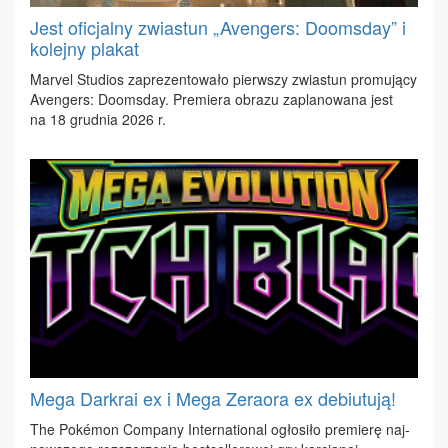
Jest oficjalny zwiastun „Avengers: Doomsday” i
kolejny plakat
Ma­rvel Stu­dios za­pre­zen­to­wa­ło pierw­szy zwia­stun pro­mu­ją­cy
Aven­gers: Do­oms­day. Pre­mie­ra ob­ra­zu za­pla­no­wa­na jest
na 18 grud­nia 2026 r.
Mega Darkrai ex i Mega Zeraora ex debiutują!
The Pokémon Com­pa­ny In­ter­na­tio­nal ogło­si­ło pre­mie­rę naj­