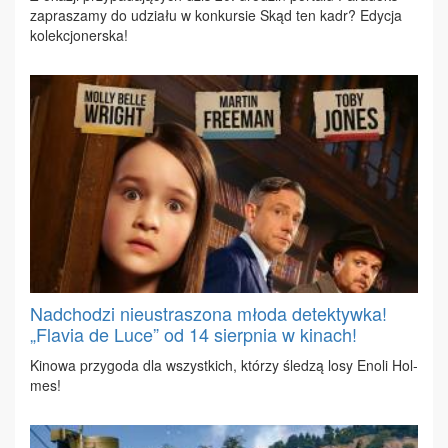
za­pra­sza­my do udzia­łu w kon­kur­sie Skąd ten kadr? Edy­cja
ko­lek­cjo­ner­ska!
Nadchodzi nieustraszona młoda detektywka!
„Flavia de Luce” od 14 sierpnia w kinach!
Ki­no­wa przy­go­da dla wszyst­kich, któ­rzy śle­dzą lo­sy Eno­li Hol­
mes!