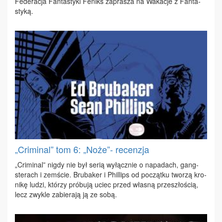
Fe­de­ra­cja Fan­ta­sty­ki Fe­niks za­pra­sza na Wa­ka­cje z Fan­ta­
sty­ką.
„Criminal” tom 6: „Noże”- recenzja
„Cri­mi­nal” ni­g­dy nie był se­rią wy­łącz­nie o na­pa­dach, gang­
ste­rach i ze­mście. Bru­ba­ker i Phil­lips od po­cząt­ku two­rzą kro­
ni­kę lu­dzi, któ­rzy pró­bu­ją uciec przed wła­sną prze­szło­ścią,
lecz zwy­kle za­bie­ra­ją ją ze so­bą.