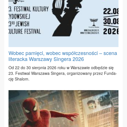
Wobec pamięci, wobec współczesności – scena
literacka Warszawy Singera 2026
Od 22 do 30 sierp­nia 2026 ro­ku w War­sza­wie od­bę­dzie się
23. Fe­sti­wal War­sza­wa Sin­ge­ra, or­ga­ni­zo­wa­ny przez Fun­da­
cję Sha­lom.