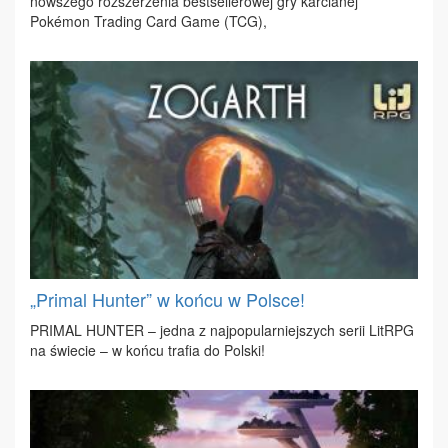
now­sze­go roz­sze­rze­nia be­st­sel­le­ro­wej gry kar­cia­nej
Pokémon Tra­ding Card Ga­me (TCG),
„Primal Hunter” w końcu w Polsce!
PRI­MAL HUN­TER – jed­na z naj­po­pu­lar­niej­szych se­rii Li­tRPG
na świe­cie – w koń­cu tra­fia do Pol­ski!