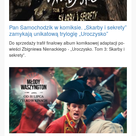
Pan Samochodzik w komiksie. „Skarby i sekrety”
zamykają unikatową trylogię „Uroczysko”
Do sprze­da­ży tra­fił fi­na­ło­wy al­bum ko­mik­so­wej ad­ap­ta­cji po­
wie­ści Zbi­gnie­wa Nie­nac­kie­go - „Uro­czy­sko. Tom 3: Skar­by i
se­kre­ty”.