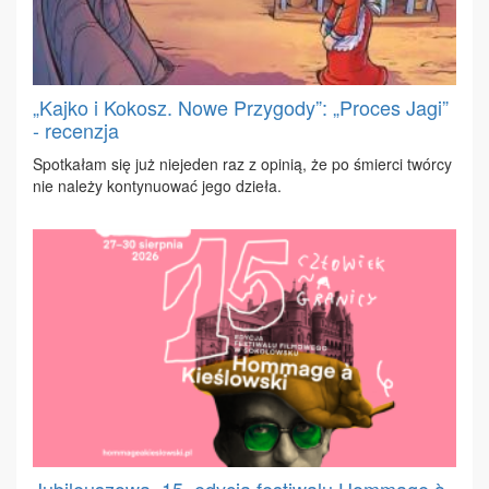
„Kajko i Kokosz. Nowe Przygody”: „Proces Jagi”
- recenzja
Spo­tka­łam się już nie­je­den raz z opi­nią, że po śmier­ci twór­cy
nie na­le­ży kon­ty­nu­ować je­go dzie­ła.