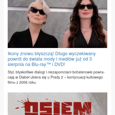
Ikony znowu błyszczą! Długo wyczekiwany
powrót do świata mody i mediów już od 3
sierpnia na Blu-ray™ i DVD!
Styl, bły­sko­tli­we dia­lo­gi i nie­za­po­mnia­ni bo­ha­te­ro­wie po­wra­
ca­ją w Dia­beł ubie­ra się u Pra­dy 2 – kon­ty­nu­acji kul­to­we­go
fil­mu z 2006 ro­ku.