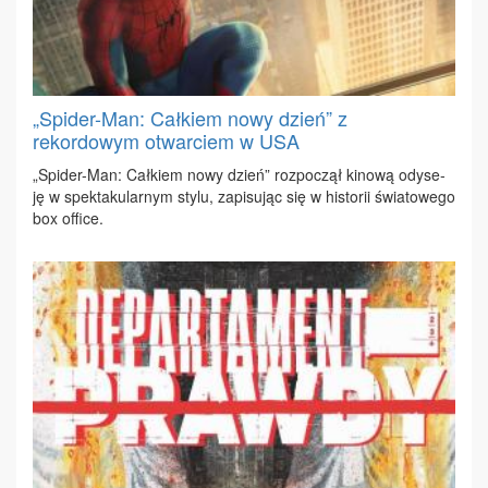
„Spider-Man: Całkiem nowy dzień” z
rekordowym otwarciem w USA
„Spi­der-Man: Cał­kiem no­wy dzień” roz­po­czął ki­no­wą ody­se­
ję w spek­ta­ku­lar­nym sty­lu, za­pi­su­jąc się w hi­sto­rii świa­to­we­go
box of­fi­ce.