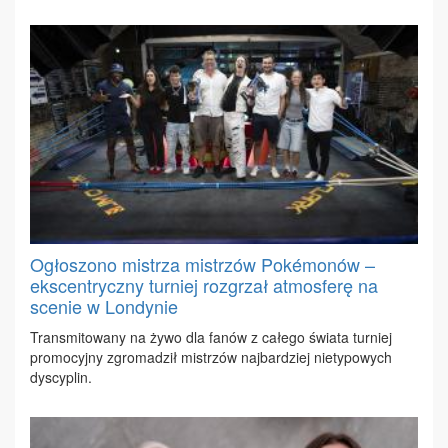
Ogłoszono mistrza mistrzów Pokémonów –
ekscentryczny turniej rozgrzał atmosferę na
scenie w Londynie
Trans­mi­to­wa­ny na ży­wo dla fa­nów z ca­łe­go świa­ta tur­niej
pro­mo­cyj­ny zgro­ma­dził mi­strzów naj­bar­dziej nie­ty­po­wych
dys­cy­plin.