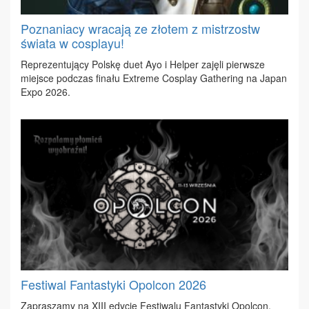
Poznaniacy wracają ze złotem z mistrzostw
świata w cosplayu!
Re­pre­zen­tu­ją­cy Pol­skę du­et Ayo i Hel­per za­ję­li pierw­sze
miej­sce pod­czas fi­na­łu Extre­me Co­splay Ga­the­ring na Ja­pan
Expo 2026.
Festiwal Fantastyki Opolcon 2026
Za­pra­sza­my na XIII edy­cję Fe­sti­wa­lu Fan­ta­sty­ki Opol­con,