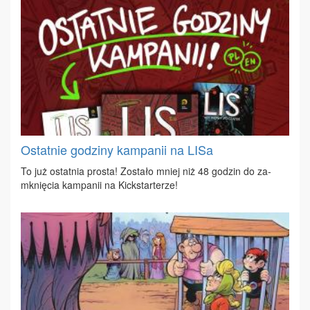
Ostatnie godziny kampanii na LISa
To już ostat­nia pro­sta! Zo­sta­ło mniej niż 48 go­dzin do za­
mknię­cia kam­pa­nii na Kick­star­te­rze!