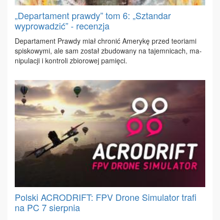
„Departament prawdy” tom 6: „Sztandar
wyprowadzić” - recenzja
De­par­ta­ment Praw­dy miał chro­nić Ame­ry­kę przed teo­ria­mi
spi­sko­wy­mi, ale sam zo­stał zbu­do­wa­ny na ta­jem­ni­cach, ma­
ni­pu­la­cji i kon­tro­li zbio­ro­wej pa­mię­ci.
Polski ACRODRIFT: FPV Drone Simulator trafi
na PC 7 sierpnia