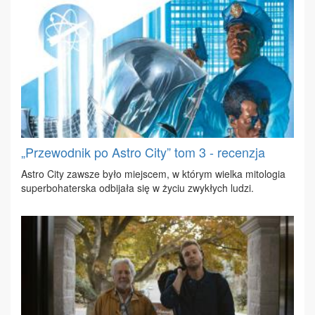
„Przewodnik po Astro City” tom 3 - recenzja
Astro Ci­ty za­wsze by­ło miej­scem, w któ­rym wiel­ka mi­to­lo­gia
su­per­bo­ha­ter­ska od­bi­ja­ła się w ży­ciu zwy­kłych lu­dzi.