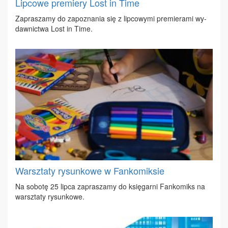
Lipcowe premiery Lost in Time
Za­pra­sza­my do za­po­zna­nia się z lip­co­wy­mi pre­mie­ra­mi wy­
daw­nic­twa Lost in Ti­me.
Warsztaty rysunkowe w Fankomiksie
Na so­bo­tę 25 lip­ca za­pra­sza­my do księ­gar­ni Fan­ko­miks na
warsz­ta­ty ry­sun­ko­we.