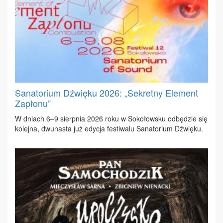
Sanatorium Dźwięku 2026: „Sekretny Element
Zapłonu”
W dniach 6–9 sierp­nia 2026 ro­ku w So­ko­łow­sku od­bę­dzie się
ko­lej­na, dwu­na­sta już edy­cja fe­sti­wa­lu Sa­na­to­rium Dźwię­ku.