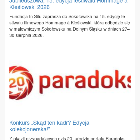
Jubileuszowa, 15. edycja festiwalu Hommage à
Kieślowski 2026
Fun­da­cja In Si­tu za­pra­sza do So­ko­łow­ska na 15. edy­cję fe­
sti­wa­lu fil­mo­we­go Hom­ma­ge à Kie­ślow­ski, któ­ra od­bę­dzie się
w ma­low­ni­czym So­ko­łow­sku na Dol­nym Ślą­sku w dniach 27–
30 sierp­nia 2026.
Konkurs „Skąd ten kadr? Edycja
kolekcjonerska!”
Z oka­zji przy­pa­da­ją­cych dziś 20. uro­dzin por­ta­lu Pa­ra­doks