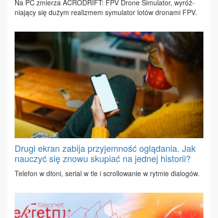
Na PC zmie­rza ACRO­DRIFT: FPV Dro­ne Si­mu­la­tor, wy­róż­
nia­ją­cy się du­żym re­ali­zmem sy­mu­la­tor lo­tów dro­na­mi FPV.
Drugi ekran zabija przyjemność oglądania. Jak
nauczyć się znowu skupiać na jednej historii?
Te­le­fon w dło­ni, se­rial w tle i scrol­lo­wa­nie w ryt­mie dia­lo­gów.