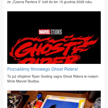
że „Czar­na Pan­te­ra 3” tra­fi do kin 15 grud­nia 2028 ro­ku.
Poznaliśmy filmowego Ghost Ridera!
To już ofi­cjal­ne! Ry­an Go­sling za­gra Ghost Ri­de­ra w no­wym
fil­mie Ma­rvel Stu­dios.