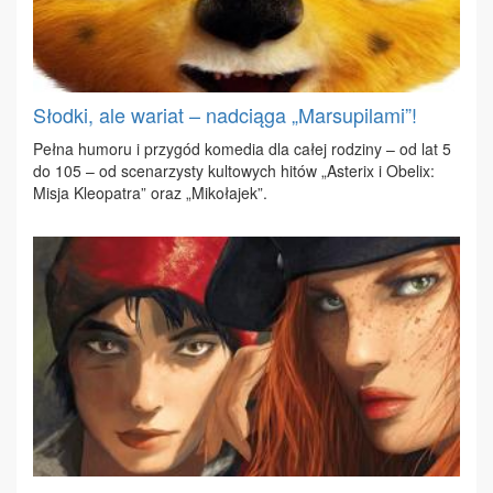
Słodki, ale wariat – nadciąga „Marsupilami”!
Peł­na hu­mo­ru i przy­gód ko­me­dia dla ca­łej ro­dzi­ny – od lat 5
do 105 – od sce­na­rzy­sty kul­to­wych hi­tów „Aste­rix i Obe­lix:
Mi­sja Kle­opa­tra” oraz „Mi­ko­ła­jek”.