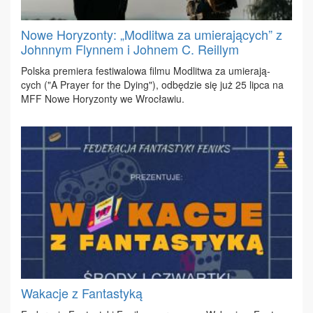
Nowe Horyzonty: „Modlitwa za umierających” z
Johnnym Flynnem i Johnem C. Reillym
Pol­ska pre­mie­ra fe­sti­wa­lo­wa fil­mu Mo­dli­twa za umie­ra­ją­
cych ("A Pray­er for the Dy­ing"), od­bę­dzie się już 25 lip­ca na
MFF No­we Ho­ry­zon­ty we Wro­cła­wiu.
Wakacje z Fantastyką