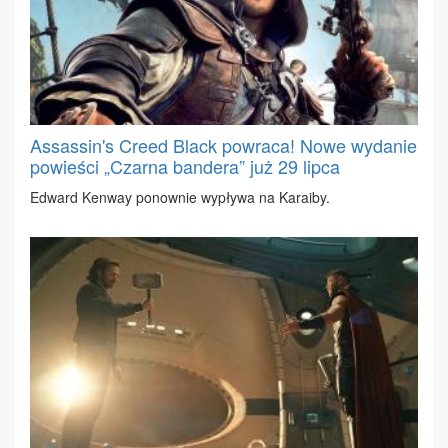
Assassin's Creed Black powraca! Nowe wydanie
powieści „Czarna bandera” już 29 lipca
Edward Ken­way po­now­nie wy­pły­wa na Ka­ra­iby.