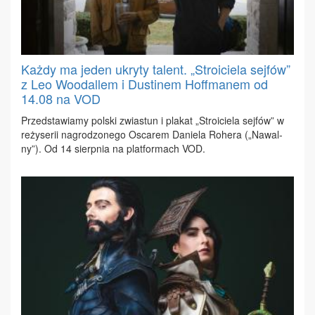
Każdy ma jeden ukryty talent. „Stroiciela sejfów”
z Leo Woodallem i Dustinem Hoffmanem od
14.08 na VOD
Przed­sta­wia­my pol­ski zwia­stun i pla­kat „Stro­icie­la sej­fów” w
re­ży­se­rii na­gro­dzo­ne­go Osca­rem Da­nie­la Ro­he­ra („Na­wal­
ny”). Od 14 sierp­nia na plat­for­mach VOD.