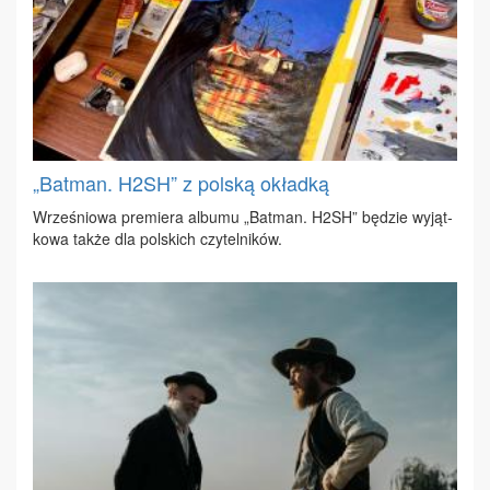
„Batman. H2SH” z polską okładką
Wrze­śnio­wa pre­mie­ra al­bu­mu „Bat­man. H2SH” bę­dzie wy­jąt­
ko­wa tak­że dla pol­skich czy­tel­ni­ków.