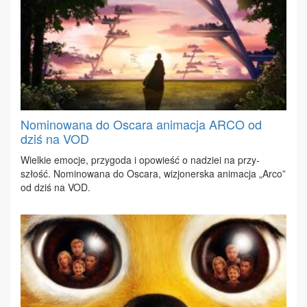
Nominowana do Oscara animacja ARCO od
dziś na VOD
Wiel­kie emo­cje, przy­go­da i opo­wieść o na­dziei na przy­
szłość. No­mi­no­wa­na do Osca­ra, wi­zjo­ner­ska ani­ma­cja „Ar­co”
od dziś na VOD.