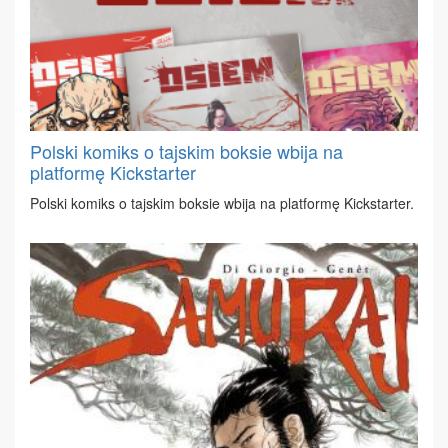
Polski komiks o tajskim boksie wbija na
platformę Kickstarter
Pol­ski ko­miks o taj­skim bok­sie wbi­ja na plat­for­mę Kick­star­ter.