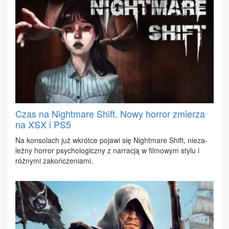
Czas na Nightmare Shift. Nowy horror zmierza
na XSX i PS5
Na kon­so­lach już wkrót­ce po­ja­wi się Ni­ght­ma­re Shift, nie­za­
leż­ny hor­ror psy­cho­lo­gicz­ny z nar­ra­cją w fil­mo­wym sty­lu i
róż­ny­mi za­koń­cze­nia­mi.