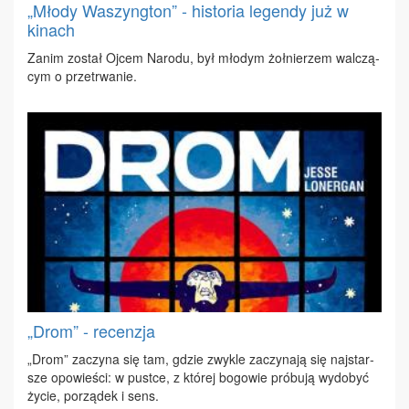
„Młody Waszyngton” - historia legendy już w
kinach
Za­nim zo­stał Oj­cem Na­ro­du, był mło­dym żoł­nie­rzem wal­czą­
cym o prze­trwa­nie.
„Drom” - recenzja
„Drom” za­czy­na się tam, gdzie zwy­kle za­czy­na­ją się naj­star­
sze opo­wie­ści: w pu­st­ce, z któ­rej bo­go­wie pró­bu­ją wy­do­być
ży­cie, po­rzą­dek i sens.