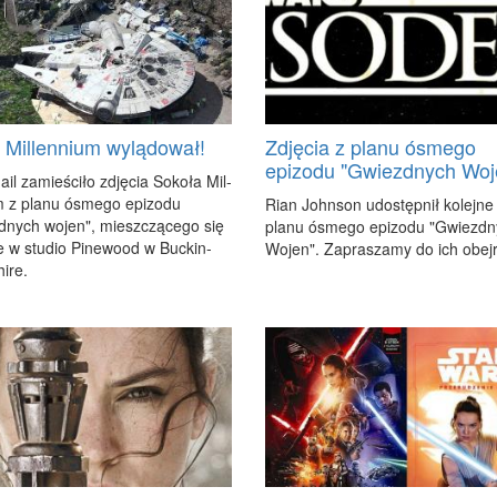
 Millennium wylądował!
Zdjęcia z planu ósmego
epizodu "Gwiezdnych Woj
a­il za­mie­ści­ło zdję­cia So­ko­ła Mil­
m z pla­nu ósme­go epi­zo­du
Rian John­son udo­stęp­nił ko­lej­ne f
­nych wo­jen", miesz­czą­ce­go się
pla­nu ósme­go epi­zo­du "Gwiezd­
e w stu­dio Pi­ne­wo­od w Buc­kin­
Wo­jen". Za­pra­sza­my do ich obej­r
i­re.