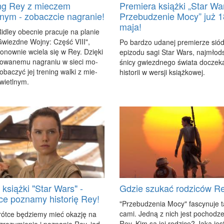
ng Rey z mieczem
Premiera książki „Star War
lnym - zobaczcie nagranie!
Przebudzenie Mocy” już 1
maja!
i­dley obec­nie pra­cu­je na pla­nie
"Gwiezd­ne Woj­ny: Część VIII",
Po bar­dzo uda­nej pre­mie­rze sió
o­now­nie wcie­la się w Rey. Dzię­ki
epi­zo­du sa­gi Star Wars, naj­młod­s
ko­wa­ne­mu na­gra­niu w sie­ci mo­
śni­cy gwiezd­ne­go świa­ta do­cze­ka­
­ba­czyć jej tre­ning wal­ki z mie­
hi­sto­rii w wer­sji książ­ko­wej.
wietl­nym.
książki "Star Wars" -
Gdzie szukać rodziców R
ce poznamy historię Rey!
"Prze­bu­dze­nia Mo­cy" fa­scy­nu­je t
ca­mi. Jed­ną z nich jest po­cho­dze
ót­ce bę­dzie­my mieć oka­zję na
Rey. Kim są jej ro­dzi­ce? Ja­ka jest