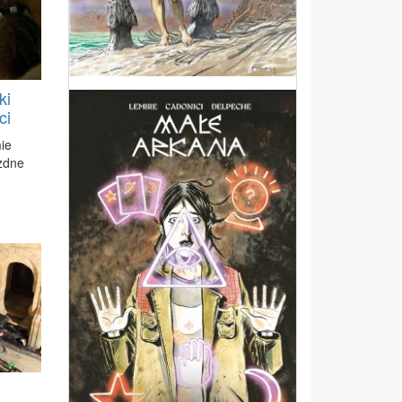
ki
ci
mie
zd­ne