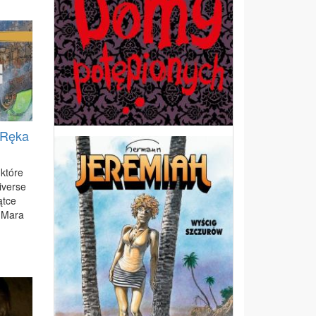
 Ręka
któ­re
­ver­se
ąt­ce
a Ma­ra