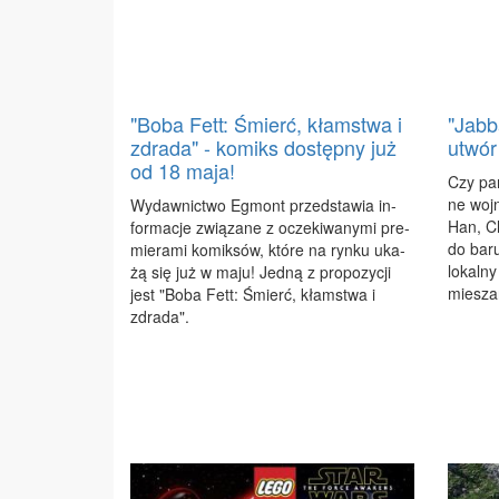
"Boba Fett: Śmierć, kłamstwa i
"Jabb
zdrada" - komiks dostępny już
utwór
od 18 maja!
Czy pa­
ne woj­n
Wy­daw­nic­two Eg­mont przed­sta­wia in­
Han, Ch
for­ma­cje zwią­za­ne z ocze­ki­wa­ny­mi pre­
do ba­r
mie­ra­mi ko­mik­sów, któ­re na ryn­ku uka­
lo­kal­n
żą się już w ma­ju! Jed­ną z pro­po­zy­cji
mie­szan
jest "Bo­ba Fett: Śmierć, kłam­stwa i
zdra­da".