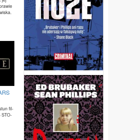
pra­wie
wi­ska.
ARS
stun fil­
 STO­