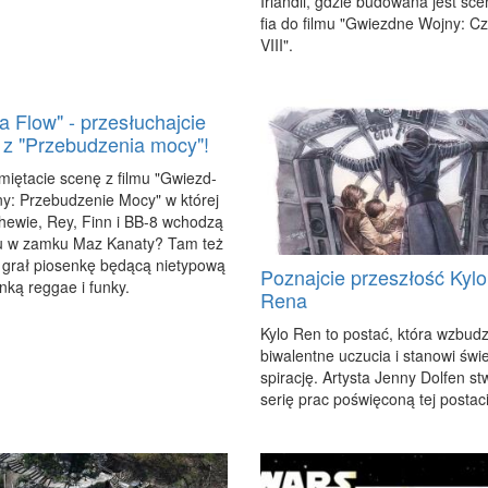
Ir­lan­dii, gdzie bu­do­wa­na jest sce
fia do fil­mu "Gwiezd­ne Woj­ny: C
VIII".
a Flow" - przesłuchajcie
 z "Przebudzenia mocy"!
mię­ta­cie sce­nę z fil­mu "Gwiezd­
y: Prze­bu­dze­nie Mo­cy" w któ­rej
e­wie, Rey, Finn i BB-8 wcho­dzą
u w zam­ku Maz Ka­na­ty? Tam też
y grał pio­sen­kę bę­dą­cą nie­ty­po­wą
Poznajcie przeszłość Kylo
­ką reg­gae i fun­ky.
Rena
Ky­lo Ren to po­stać, któ­ra wzbu­
bi­wa­lent­ne uczu­cia i sta­no­wi świe
spi­ra­cję. Ar­ty­sta Jen­ny Do­lfen st
se­rię prac po­świę­co­ną tej po­sta­ci