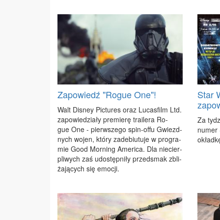
Zapowiedź "Rogue One"!
Star 
zapo
Walt Di­sney Pic­tu­res oraz Lu­cas­film Ltd.
za­po­wie­dzia­ły pre­mie­rę tra­ile­ra Ro­
Za ty­dz
gue One - pierw­sze­go spin-of­fu Gwiezd­
nu­mer 
nych wo­jen, któ­ry za­de­biu­tu­je w pro­gra­
okład­kę
mie Go­od Mor­ning Ame­ri­ca. Dla nie­cier­
pli­wych zaś udo­stęp­ni­ły przed­smak zbli­
ża­ją­cych się emo­cji.