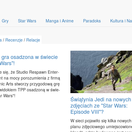
Gry
Star Wars
Manga i Anime
Paradoks
Kultura i N
a
/
Recenzje
/
Relacje
gra osadzona w świecie
 Wars"!
je się, że Stu­dio Re­spawn En­ter­
nt na mo­cy po­ro­zu­mie­nia z fir­mą
­nic Arts stwo­rzy przy­go­do­wą grę
z wi­do­kiem TPP osa­dzo­ną w świe­
ar Wars"!
Świątynia Jedi na nowych
zdjęciach ze "Star Wars:
Episode VIII"?
W sie­ci po­ja­wi­ło się kil­ka no­wyc
pla­nu zdję­cio­we­go umiej­sco­wio­