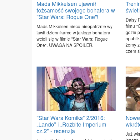
Mads Mikkelsen ujawnił
Treni
tożsamość swojego bohatera w
świet
"Star Wars: Rogue One"!
Da­isy R
fil­mu 
Mads Mik­kel­sen nie­co nie­opatrz­nie wy­
gdzie p
ja­wił dzien­ni­kar­ce w ja­kie­go bo­ha­te­ra
opu­bli­
wcie­li się w fil­mie "Star Wars: Ro­gue
że­my zo
One". UWA­GA NA SPO­ILER.
czem ś
"Star Wars Komiks" 2/2016:
Nowe 
„Lando” i „Rozbite Imperium
wkrót
cz.2" - recenzja
Już wkr