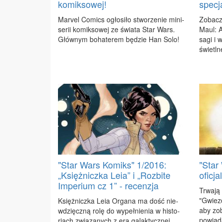
komiksowej!
specja
Ma­rvel Co­mics ogło­si­ło stwo­rze­nie mi­ni­
Zo­bacz­
se­rii ko­mik­so­wej ze świa­ta Star Wars.
Maul: Ap
Głów­nym bo­ha­te­rem bę­dzie Han So­lo!
sa­gi i 
świetl­n
"Star Wars Komiks" 1/2016:
"Star
„Księżniczka Leia” i „Rozbite
oficja
Imperium cz 1” - recenzja
Trwa­ją 
"Gwiezd
Księż­nicz­ka Le­ia Or­ga­na ma dość nie­
aby zo­b
wdzięcz­ną ro­lę do wy­peł­nie­nia w hi­sto­
po­wia­d
riach zwią­za­nych z erą ga­lak­tycz­nej