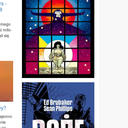
s -
8
d­me­go
i mi­ło­
li się
ey?
a­jem­ni­
­nie
 jej