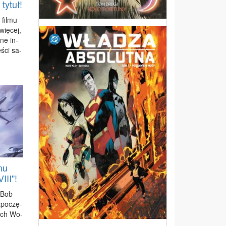
tytuł!
 fil­mu
ię­cej,
­ne in­
ę­ści sa­
mu
III"!
, Bob
z­po­czę­
nych Wo­