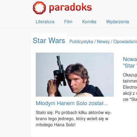
Literatura
Film
Komiks
Wydarzenia
Star Wars
Publicystyka
/
Newsy
/
Opowiadani
Nowa 
"Star
Oka­zu­
ta­in­me
Elec­tro
ak­cji 
cie "St
Młodym Hanem Solo został...
Sta­ło się. Po pró­bach kil­ku ak­to­rów wy­
bra­no te­go jed­ne­go, któ­ry wcie­li się w
mło­de­go Ha­na So­lo!