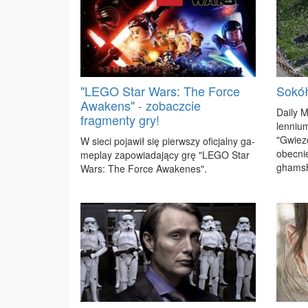
"LEGO Star Wars: The Force
Sokół
Awakens" - zobaczcie
Da­ily M
fragmenty gry!
len­niu
"Gwiezd
W sie­ci po­ja­wił się pierw­szy ofi­cjal­ny ga­
obec­ni
me­play za­po­wia­da­ją­cy grę "LE­GO Star
gham­sh
Wars: The For­ce Awa­ke­nes".