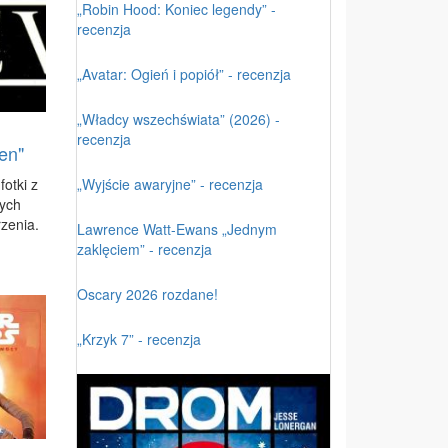
„Robin Hood: Koniec legendy” -
recenzja
„Avatar: Ogień i popiół” - recenzja
„Władcy wszechświata” (2026) -
recenzja
en"
„Wyjście awaryjne” - recenzja
ot­ki z
nych
ze­nia.
Lawrence Watt-Ewans „Jednym
zaklęciem” - recenzja
Oscary 2026 rozdane!
„Krzyk 7” - recenzja