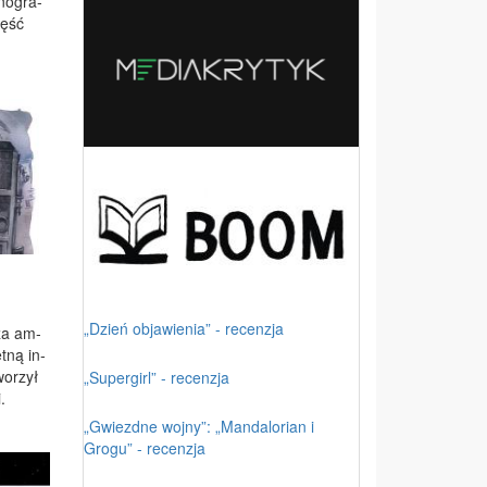
­no­gra­
zęść
„Dzień objawienia” - recenzja
dza am­
t­ną in­
wo­rzył
„Supergirl” - recenzja
.
„Gwiezdne wojny”: „Mandalorian i
Grogu” - recenzja