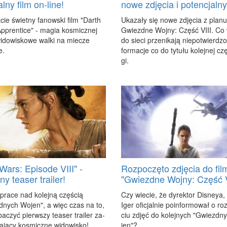
lny film on-line!
nowe zdjęcia i potencjalny 
cie świet­ny fa­now­ski film "Darth
Uka­za­ły się no­we zdję­cia z pla­nu
­pren­ti­ce" - ma­gia ko­smicz­nej
Gwiezd­ne Woj­ny: Część VIII. Co w
wi­do­wi­sko­we wal­ki na mie­cze
do sie­ci prze­ni­ka­ją nie­po­twier­dzo
e.
for­ma­cje co do ty­tu­łu ko­lej­nej cz
gi.
 Wars: Episode VIII" -
Rozpoczęto zdjęcia do fil
lny teaser trailer!
"Gwiezdne Wojny: Część V
pra­ce nad ko­lej­ną czę­ścią
Czy wie­cie, że dy­rek­tor Di­sneya
­nych Wo­jen", a więc czas na to,
Iger ofi­cjal­nie po­in­for­mo­wał o ro
a­czyć pierw­szy te­aser tra­iler za­
ciu zdjęć do ko­lej­nych "Gwiezd­
a­ją­cy ko­smicz­ne wi­do­wi­sko!
jen"?