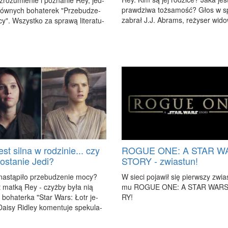
zro­zu­mie­nie i po­zna­nie Rey, jed­
praw­dzi­wa toż­sa­mość? Głos w s
łów­nych bo­ha­te­rek "Prze­bu­dze­
za­brał J.J. Abrams, re­ży­ser wi­do­
y". Wszyst­ko za spra­wą li­te­ra­tu­
st silna w rodzinie... czy
ROGUE ONE: A STAR W
ostanie Jedi?
STORY - zwiastun!
a­stą­pi­ło prze­bu­dze­nie mo­cy?
W sie­ci po­ja­wił się pierw­szy zwia­
t mat­ką Rey - czyż­by by­ła nią
mu RO­GUE ONE: A STAR WARS
 bo­ha­ter­ka "Star Wars: Łotr je­
RY!
­isy Ri­dley ko­men­tu­je spe­ku­la­