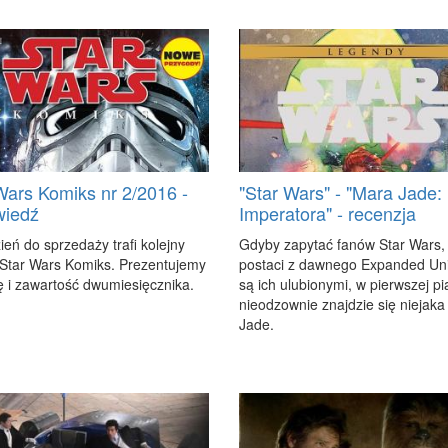
Wars Komiks nr 2/2016 -
"Star Wars" - "Mara Jade:
wiedź
Imperatora" - recenzja
ień do sprze­da­ży tra­fi ko­lej­ny
Gdy­by za­py­tać fa­nów Star Wars, 
Star Wars Ko­miks. Pre­zen­tu­je­my
po­sta­ci z daw­ne­go Expan­ded Uni
 i za­war­tość dwu­mie­sięcz­ni­ka.
są ich ulu­bio­ny­mi, w pierw­szej pi
nie­odzow­nie znaj­dzie się nie­ja­k
Ja­de.