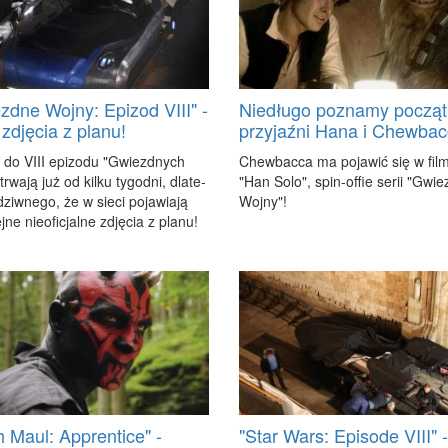
zdne Wojny: Epizod VIII" -
Niedługo poznamy począt
zdjęcia z planu!
przyjaźni Hana i Chewbac
a do VIII epi­zo­du "Gwiezd­nych
Chew­bac­ca ma po­ja­wić się w fil­
trwa­ją już od kil­ku ty­go­dni, dla­te­
"Han So­lo", spin-of­fie se­rii "Gwie
ziw­ne­go, że w sie­ci po­ja­wia­ją
Woj­ny"!
j­ne nie­ofi­cjal­ne zdję­cia z pla­nu!
h Maul: Apprentice" -
"Star Wars: Episode VIII" -