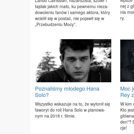
lep­sze 
Lan­do Cal­ris­sian, ha­zar­dzi­sta, szu­ler i
nej z g
łaj­dak ja­kich ma­ło, ku pew­ne­mu nie­za­
nia mo­c
do­wo­le­niu fa­nów i sa­me­go ak­to­ra, któ­ry
ry.
wcie­lił się w po­stać, nie po­ja­wił się w
„Prze­bu­dze­niu Mo­cy”.
Poznaliśmy młodego Hana
Moc je
Solo?
Rey z
Wszyst­ko wska­zu­je na to, że wy­ło­nił się
W kim n
fa­wo­ryt do ro­li Ha­na So­lo w pla­no­wa­
Kto jes
nym na 2018 r. fil­mie.
głów­na
den"? Da
cje!