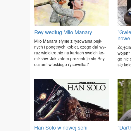
Rey według Milo Manary
"Gwie
nowe 
Mi­lo Ma­na­ra sły­nie z ry­so­wa­nia pięk­
nych i po­nęt­nych ko­biet, cze­go dał wy­
Zdję­ci
raz wie­lo­krot­nie na kar­tach swo­ich ko­
wo­jen" 
mik­sów. Jak za­tem pre­zen­tu­je się Rey
go nic d
ocza­mi wło­skie­go ry­sow­ni­ka?
się ko­le
Han Solo w nowej serii
"Dart