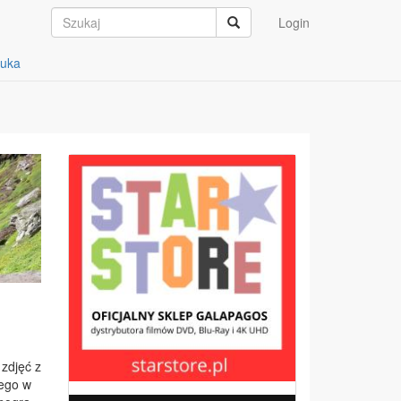
Login
auka
h zdjęć z
ne­go w