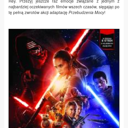
Rey. Przeżyj jeszcze raz emocje związane z jednym z
najbardziej oczekiwanych filmów wszech czasów, sięgając po
tę pełną zwrotów akcji adaptację
Przebudzenia Mocy
!