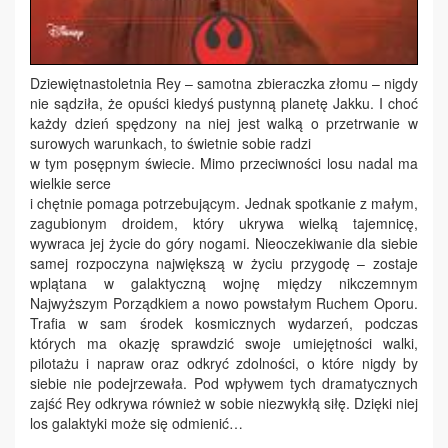
Dziewiętnastoletnia Rey – samotna zbieraczka złomu – nigdy
nie sądziła, że opuści kiedyś pustynną planetę Jakku. I choć
każdy dzień spędzony na niej jest walką o przetrwanie w
surowych warunkach, to świetnie sobie radzi
w tym posępnym świecie. Mimo przeciwności losu nadal ma
wielkie serce
i chętnie pomaga potrzebującym. Jednak spotkanie z małym,
zagubionym droidem, który ukrywa wielką tajemnicę,
wywraca jej życie do góry nogami. Nieoczekiwanie dla siebie
samej rozpoczyna największą w życiu przygodę – zostaje
wplątana w galaktyczną wojnę między nikczemnym
Najwyższym Porządkiem a nowo powstałym Ruchem Oporu.
Trafia w sam środek kosmicznych wydarzeń, podczas
których ma okazję sprawdzić swoje umiejętności walki,
pilotażu i napraw oraz odkryć zdolności, o które nigdy by
siebie nie podejrzewała. Pod wpływem tych dramatycznych
zajść Rey odkrywa również w sobie niezwykłą siłę. Dzięki niej
los galaktyki może się odmienić…