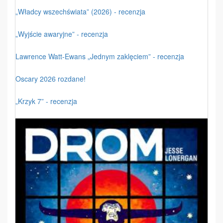
„Władcy wszechświata” (2026) - recenzja
„Wyjście awaryjne” - recenzja
Lawrence Watt-Ewans „Jednym zaklęciem” - recenzja
Oscary 2026 rozdane!
„Krzyk 7” - recenzja