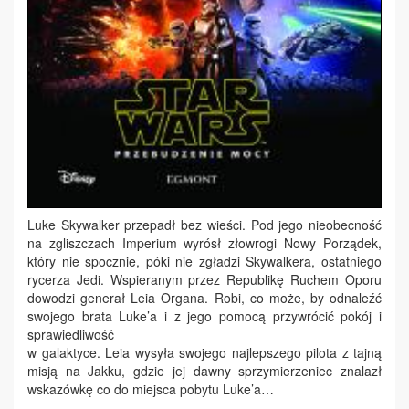
Luke Skywalker przepadł bez wieści. Pod jego nieobecność
na zgliszczach Imperium wyrósł złowrogi Nowy Porządek,
który nie spocznie, póki nie zgładzi Skywalkera, ostatniego
rycerza Jedi. Wspieranym przez Republikę Ruchem Oporu
dowodzi generał Leia Organa. Robi, co może, by odnaleźć
swojego brata Luke’a i z jego pomocą przywrócić pokój i
sprawiedliwość
w galaktyce. Leia wysyła swojego najlepszego pilota z tajną
misją na Jakku, gdzie jej dawny sprzymierzeniec znalazł
wskazówkę co do miejsca pobytu Luke’a…