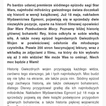
Po bardzo udanej premierze siódmego epizodu sagi Star
Wars, najmłodsi miłośnicy gwiezdnego świata doczekali
się historii w wersji książkowej. Już 18 maja, nakładem
Wydawnictwa Egmont, pojawiają się w sprzedaży dwie
niezwykłe pozycje, oparte na historii filmowej opowieści
Star Wars Przebudzenie Mocy
. Poznamy bliżej historię
głównej bohaterki Rey, która odkryła w sobie wielką
siłę. A także nowy epizod legendarnych Gwiezdnych
Wojen w powieściowej odsłonie dla młodszego
czytelnika. Prawie 200 stron fascynującej lektury, wraz z
wkładką ze zdjęciami z filmu, na który do kin wybrało
się aż 3 mln widzów! Nie może Was to ominąć. Niech
moc będzie z Wami!
Historię Gwiezdnych wojen przyciągają każdego widza,
zarówno tego starszego, jak i tych najmłodszych. Moc budzi
się nie tylko na ekranie, ale także poza nim. Siódmy epizod
sagi zachwyca historią, ale także ciekawymi bohaterami,
dlatego Disney przygotował gratkę dla ich najmłodszych
miłośników. Nakładem Wydawnictwa Egmont już 18 maja w
sprzedaży pojawią się dwie książki poświęcone przygodom
głównych bohaterów, a także historia pięknej wojowniczki