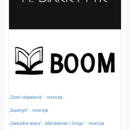
„Dzień objawienia” - recenzja
„Supergirl” - recenzja
„Gwiezdne wojny”: „Mandalorian i Grogu” - recenzja