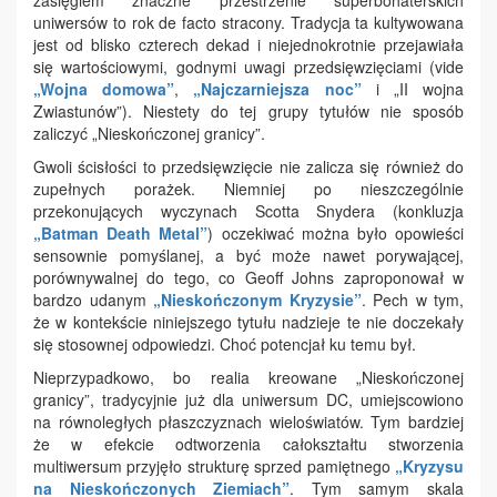
zasięgiem znaczne przestrzenie superbohaterskich
uniwersów to rok de facto stracony. Tradycja ta kultywowana
jest od blisko czterech dekad i niejednokrotnie przejawiała
się wartościowymi, godnymi uwagi przedsięwzięciami (vide
„Wojna domowa”
,
„Najczarniejsza noc”
i „II wojna
Zwiastunów”). Niestety do tej grupy tytułów nie sposób
zaliczyć „Nieskończonej granicy”.
Gwoli ścisłości to przedsięwzięcie nie zalicza się również do
zupełnych porażek. Niemniej po nieszczególnie
przekonujących wyczynach Scotta Snydera (konkluzja
„Batman Death Metal”
) oczekiwać można było opowieści
sensownie pomyślanej, a być może nawet porywającej,
porównywalnej do tego, co Geoff Johns zaproponował w
bardzo udanym
„Nieskończonym Kryzysie”
. Pech w tym,
że w kontekście niniejszego tytułu nadzieje te nie doczekały
się stosownej odpowiedzi. Choć potencjał ku temu był.
Nieprzypadkowo, bo realia kreowane „Nieskończonej
granicy”, tradycyjnie już dla uniwersum DC, umiejscowiono
na równoległych płaszczyznach wieloświatów. Tym bardziej
że w efekcie odtworzenia całokształtu stworzenia
multiwersum przyjęło strukturę sprzed pamiętnego
„Kryzysu
na Nieskończonych Ziemiach”
. Tym samym skala