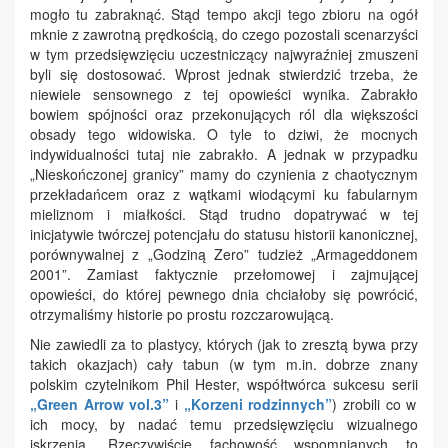
mogło tu zabraknąć. Stąd tempo akcji tego zbioru na ogół
mknie z zawrotną prędkością, do czego pozostali scenarzyści
w tym przedsięwzięciu uczestniczący najwyraźniej zmuszeni
byli się dostosować. Wprost jednak stwierdzić trzeba, że
niewiele sensownego z tej opowieści wynika. Zabrakło
bowiem spójności oraz przekonujących ról dla większości
obsady tego widowiska. O tyle to dziwi, że mocnych
indywidualności tutaj nie zabrakło. A jednak w przypadku
„Nieskończonej granicy” mamy do czynienia z chaotycznym
przekładańcem oraz z wątkami wiodącymi ku fabularnym
mieliznom i miałkości. Stąd trudno dopatrywać w tej
inicjatywie twórczej potencjału do statusu historii kanonicznej,
porównywalnej z „Godziną Zero” tudzież „Armageddonem
2001”. Zamiast faktycznie przełomowej i zajmującej
opowieści, do której pewnego dnia chciałoby się powrócić,
otrzymaliśmy historie po prostu rozczarowującą.
Nie zawiedli za to plastycy, których (jak to zresztą bywa przy
takich okazjach) cały tabun (w tym m.in. dobrze znany
polskim czytelnikom Phil Hester, współtwórca sukcesu serii
„Green Arrow vol.3”
i
„Korzeni rodzinnych”
) zrobili co w
ich mocy, by nadać temu przedsięwzięciu wizualnego
iskrzenia. Rzeczywiście fachowość wspomnianych to