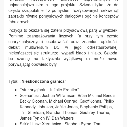
najmocniejsza strona tego projektu. Szkoda tylko, że do
często skrupulatnie i z pomysłem rozrysowanych sekwencji
zabrakło równie pomysłowych dialogów i ogólnie konceptów
fabularnych.
Pozycja to okazała się zatem przysłowiową parą w gwizdek.
Pomimo zaangażowania licznych (a przy tym często
charyzmatycznych) osobowości oraz znamion epickości,
debiut multiwersum DC w jego odrestaurowanej,
niekończącej się strukturze, wypadł blado i nijako. Szkoda,
bo szansę na faktycznie wyjątkową (a może nawet
porywającą) opowieść były.
Tytuł:
„Nieskończona granica”
Tytuł oryginału: „Infinite Frontier”
Scenariusz: Joshua Williamson, Brian Michael Bendis,
Becky Cloonan, Michael Conrad, Geoff Johns, Phillip
Kennedy, Johnson, Joëlle Jones, Stephanie Phillips,
Tim Sheridan, Brandon Thomas, Geoffrey Thorne,
James Tynion IV, Dan Watters
Szkic i tusz: Xermánico , Stephen Byrne, Tom