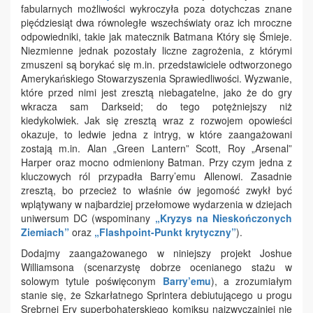
fabularnych możliwości wykroczyła poza dotychczas znane
pięćdziesiąt dwa równoległe wszechświaty oraz ich mroczne
odpowiedniki, takie jak matecznik Batmana Który się Śmieje.
Niezmienne jednak pozostały liczne zagrożenia, z którymi
zmuszeni są borykać się m.in. przedstawiciele odtworzonego
Amerykańskiego Stowarzyszenia Sprawiedliwości. Wyzwanie,
które przed nimi jest zresztą niebagatelne, jako że do gry
wkracza sam Darkseid; do tego potężniejszy niż
kiedykolwiek. Jak się zresztą wraz z rozwojem opowieści
okazuje, to ledwie jedna z intryg, w które zaangażowani
zostają m.in. Alan „Green Lantern” Scott, Roy „Arsenal”
Harper oraz mocno odmieniony Batman. Przy czym jedna z
kluczowych ról przypadła Barry’emu Allenowi. Zasadnie
zresztą, bo przecież to właśnie ów jegomość zwykł być
wplątywany w najbardziej przełomowe wydarzenia w dziejach
uniwersum DC (wspominany
„Kryzys na Nieskończonych
Ziemiach”
oraz
„Flashpoint-Punkt krytyczny”
).
Dodajmy zaangażowanego w niniejszy projekt Joshue
Williamsona (scenarzystę dobrze ocenianego stażu w
solowym tytule poświęconym
Barry’emu
), a zrozumiałym
stanie się, że Szkarłatnego Sprintera debiutującego u progu
Srebrnej Ery superbohaterskiego komiksu najzwyczajniej nie