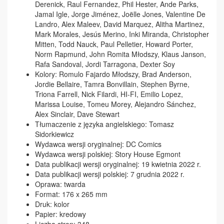
Derenick, Raul Fernandez, Phil Hester, Ande Parks,
Jamal Igle, Jorge Jiménez, Joëlle Jones, Valentine De
Landro, Alex Maleev, David Marquez, Alitha Martinez,
Mark Morales, Jesús Merino, Inki Miranda, Christopher
Mitten, Todd Nauck, Paul Pelletier, Howard Porter,
Norm Rapmund, John Romita Młodszy, Klaus Janson,
Rafa Sandoval, Jordi Tarragona, Dexter Soy
Kolory: Romulo Fajardo Młodszy, Brad Anderson,
Jordie Bellaire, Tamra Bonvillain, Stephen Byrne,
Triona Farrell, Nick Filardi, HI-FI, Emilio Lopez,
Marissa Louise, Tomeu Morey, Alejandro Sánchez,
Alex Sinclair, Dave Stewart
Tłumaczenie z języka angielskiego: Tomasz
Sidorkiewicz
Wydawca wersji oryginalnej: DC Comics
Wydawca wersji polskiej: Story House Egmont
Data publikacji wersji oryginalnej: 19 kwietnia 2022 r.
Data publikacji wersji polskiej: 7 grudnia 2022 r.
Oprawa: twarda
Format: 176 x 265 mm
Druk: kolor
Papier: kredowy