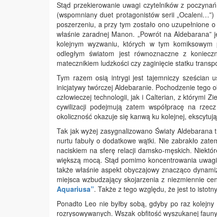
Stąd przekierowanie uwagi czytelników z poczynań K
(wspomniany duet protagonistów serii „Ocaleni…”)
poszerzeniu, a przy tym zostało ono uzupełnione o
właśnie zaradnej Manon. „Powrót na Aldebarana” je
kolejnym wyzwaniu, których w tym komiksowym p
odległym światom jest równoznaczne z konieczn
matecznikiem ludzkości czy zaginięcie statku transpo
Tym razem osią intrygi jest tajemniczy sześcian u
inicjatywy twórczej Aldebaranie. Pochodzenie tego o
człowieczej technologii, jak i Calterian, z którymi
cywilizacji podejmują zatem współpracę na rzec
okoliczność okazuje się kanwą ku kolejnej, ekscytuj
Tak jak wyżej zasygnalizowano Światy Aldebarana t
nurtu fabuły o dodatkowe wątki. Nie zabrakło zat
naciskiem na sferę relacji damsko-męskich. Niektór
większą mocą. Stąd pomimo koncentrowania uwagi 
także właśnie aspekt obyczajowy znacząco dynamizu
miejsca wzbudzający skojarzenia z niezmiennie ce
Aquariusa”
. Także z tego względu, że jest to isto
Ponadto Leo nie byłby sobą, gdyby po raz kolejny
rozrysowywanych. Wszak obfitość wyszukanej fauny 