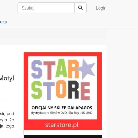
Login
auka
Motyl
się pod
yło, że
ja tego