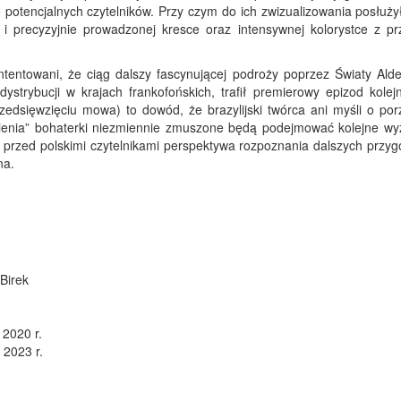
o potencjalnych czytelników. Przy czym do ich zwizualizowania posłuży
 i precyzyjnie prowadzonej kresce oraz intensywnej kolorystce z p
entowani, że ciąg dalszy fascynującej podroży poprzez Światy Ald
strybucji w krajach frankofońskich, trafił premierowy epizod kolejne
zedsięwzięciu mowa) to dowód, że brazylijski twórca ani myśli o por
nienia” bohaterki niezmiennie zmuszone będą podejmować kolejne wy
przed polskimi czytelnikami perspektywa rozpoznania dalszych przyg
na.
Birek
 2020 r.
ka 2023 r.