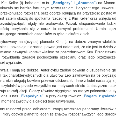
im Keller (tj. bohaterki m.in.
„Betelgezy”
i
„Antaresa”
)
na Manon 
 okazało się bardzo fortunnym rozwiązaniem. Horyzont tego uniwersu
 przekonująco rozpisaną oraz dobrze rokującą na przyszłość postać w
st zatem okazją do spotkania rzeczonej z Kim Keller oraz wzięcia ud
rzedsięwzięciu nigdy nie brakowało. Wszak ekspandowanie ludzk
ością borykania się z coraz to nowymi problemami. Utrata łącz
rtującego ziemskich osadników to tylko niektóre z nich.
sytuowany na ojczystej planecie Kim, tj. na dobrze znanym wielbicie
biektu pozostaje nieznane; pewne jest natomiast, że nie jest to dzieło
 Ziemianie nawiązali kontakt właśnie za pośrednictwem Kim. Przedstawic
z rozwikłania zagadki pochodzenia sześcianu oraz jego przeznacze
ącej wyprawie.
rwają i mają się dobrze. Autor cyklu zadbał bowiem o uzupełnienie g
em tak charakterystycznych dla utworów Leo zawirowań na tle obyczaj
e z nich ulegają bowiem przewartościowaniu, inne z kolei narastają z
czytelników przede wszystkim na motywach stricte fantastyczno-nau
je rozwój akcji. Cieszy również sięgnięcie po motyw paleoastronauty
nioną u nas
„Ekspedycją”
, a przy okazji również
„Bogami z gwiazd
tny moment zwrotny dla całości tego uniwersum.
 nie roztoczył przed odbiorcami swojej twórczości panoramy światów 
i flory obcych planet to jeden ze znaków rozpoznawczych jego dorobk