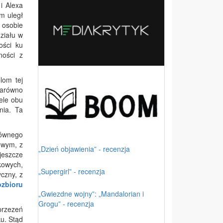
i Alexa
m uległ
 osobie
ziału w
ości ku
ności z
lom tej
 zarówno
iele obu
nia. Ta
łównego
owym, z
„Dzień objawienia” - recenzja
 jeszcze
kowych,
„Supergirl” - recenzja
czny, z
ozbioru
„Gwiezdne wojny”: „Mandalorian i
Grogu” - recenzja
przezeń
u. Stąd