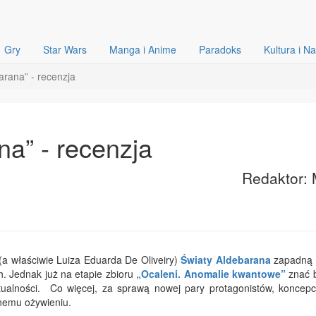
Gry
Star Wars
Manga i Anime
Paradoks
Kultura i N
arana” - recenzja
na” - recenzja
Redaktor: 
(a właściwie Luiza Eduarda De Oliveiry)
Światy Aldebarana
zapadną 
. Jednak już na etapie zbioru
„Ocaleni. Anomalie kwantowe”
znać b
ualności. Co więcej, za sprawą nowej pary protagonistów, koncepc
nemu ożywieniu.