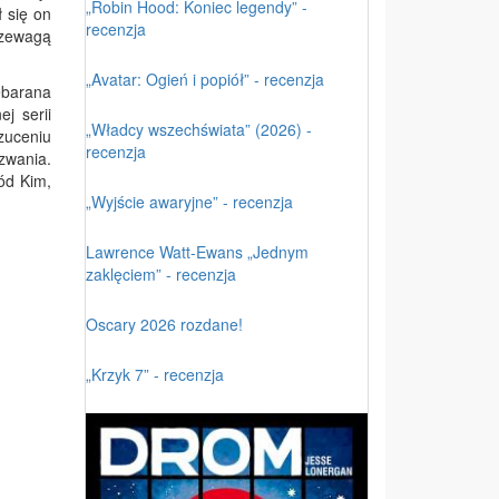
„Robin Hood: Koniec legendy” -
ł się on
recenzja
rzewagą
„Avatar: Ogień i popiół” - recenzja
ebarana
j serii
„Władcy wszechświata” (2026) -
zuceniu
recenzja
zwania.
ód Kim,
„Wyjście awaryjne” - recenzja
Lawrence Watt-Ewans „Jednym
zaklęciem” - recenzja
Oscary 2026 rozdane!
„Krzyk 7” - recenzja