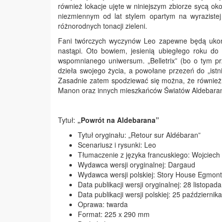
również lokacje ujęte w niniejszym zbiorze sycą ok
niezmiennym od lat stylem opartym na wyrazistej
różnorodnych tonacji zieleni.
Fani twórczych wyczynów Leo zapewne będą ukont
nastąpi. Oto bowiem, jesienią ubiegłego roku do dy
wspomnianego uniwersum. „Belletrix” (bo o tym pr
dzieła swojego życia, a powołane przezeń do „ist
Zasadnie zatem spodziewać się można, że również 
Manon oraz innych mieszkańców Światów Aldebara
Tytuł:
„Powrót na Aldebarana”
Tytuł oryginału: „Retour sur Aldébaran”
Scenariusz i rysunki: Leo
Tłumaczenie z języka francuskiego: Wojciech 
Wydawca wersji oryginalnej: Dargaud
Wydawca wersji polskiej: Story House Egmont
Data publikacji wersji oryginalnej: 28 listopada
Data publikacji wersji polskiej: 25 październi
Oprawa: twarda
Format: 225 x 290 mm