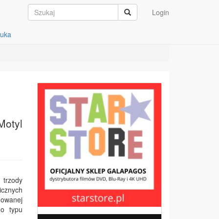
Login
auka
Motyl
 trzody
icznych
mowanej
go typu