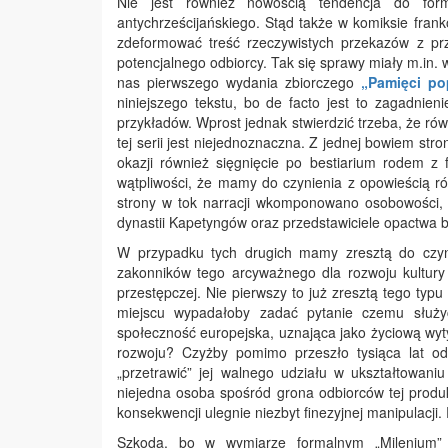
Nie jest również nowością tendencja do form
antychrześcijańskiego. Stąd także w komiksie franko
zdeformować treść rzeczywistych przekazów z prz
potencjalnego odbiorcy. Tak się sprawy miały m.in.
nas pierwszego wydania zbiorczego
„Pamięci po
niniejszego tekstu, bo de facto jest to zagadni
przykładów. Wprost jednak stwierdzić trzeba, że ró
tej serii jest niejednoznaczna. Z jednej bowiem str
okazji również sięgnięcie po bestiarium rodem z
wątpliwości, że mamy do czynienia z opowieścią r
strony w tok narracji wkomponowano osobowości, k
dynastii Kapetyngów oraz przedstawiciele opactwa
W przypadku tych drugich mamy zresztą do czyn
zakonników tego arcyważnego dla rozwoju kultury 
przestępczej. Nie pierwszy to już zresztą tego typ
miejscu wypadałoby zadać pytanie czemu służy
społeczność europejska, uznająca jako życiową wyt
rozwoju? Czyżby pomimo przeszło tysiąca lat od
„przetrawić” jej walnego udziału w ukształtowaniu 
niejedna osoba spośród grona odbiorców tej produkc
konsekwencji ulegnie niezbyt finezyjnej manipulacji.
Szkoda, bo w wymiarze formalnym „Milenium” t