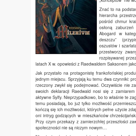
„konceptów” nie wo
Znać to na podstaw
hierarcha przest
pośród chmur krai
osłoną zaburzeń 
Abogard w katego
deszczu” (przypi
oszustów i szarla
przestworzy zwan
rozpisywanej prze
latach X w. opowieści z Raedwaldem Saksonem jako
Jak przystało na protagonistę frankofońskiej prod
jednym miejscu. Sprzyjają ku temu dwa czynniki: pr
rzeczony zwykł się podejmować. Oczywiście nie z
swoich deklaracji Raedwald nosi się z zamiarem
aktywne Sylfy. Nieprzypadkowo, bo to właśnie te zag
temu posiadają, bo już tylko możliwość przemiesz
kończą się ich możliwości, których pełne użycie zdaj
oni intryg godzących w mieszkańców chrześcijańsk
Przy czym przekazy z zamierzchłej przeszłości zaw
społeczności nie są niczym nowym…