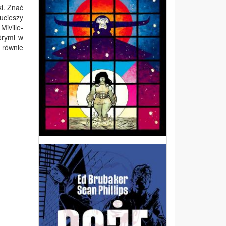
i. Znać
 ucieszy
Miville-
órymi w
) równie