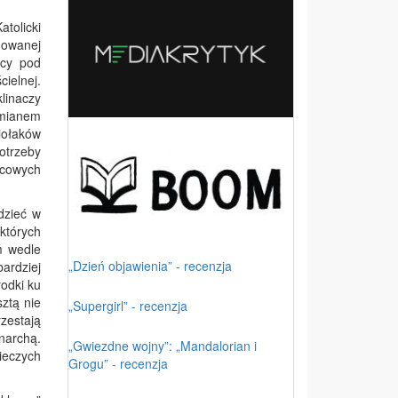
tolicki
uowanej
ący pod
ielnej.
linaczy
 mianem
iołaków
otrzeby
ńcowych
dzieć w
których
m wedle
„Dzień objawienia” - recenzja
ardziej
rodki ku
ztą nie
„Supergirl” - recenzja
rzestają
narchą.
„Gwiezdne wojny”: „Mandalorian i
ieczych
Grogu” - recenzja