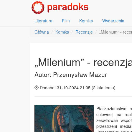
Literatura
Film
Komiks
Wydarzenia
Główna
Komiks
Recenzje
„Milenium” - rece
„Milenium” - recenzj
Autor: Przemysław Mazur
Dodane: 31-10-2024 21:05 (
2 lata temu
)
Płaskoziemstwo, n
chlewnej ma real
ześwirowań współ
przestrzeni medi