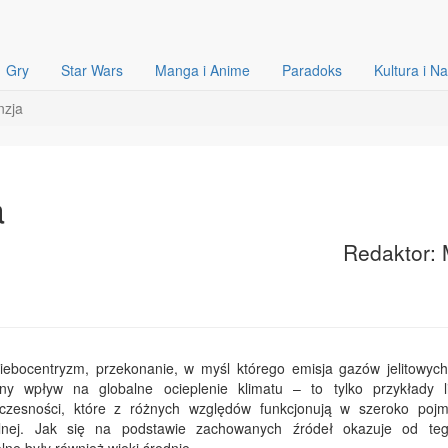
Gry
Star Wars
Manga i Anime
Paradoks
Kultura i N
nzja
a
Redaktor: 
iebocentryzm, przekonanie, w myśl którego emisja gazów jelitowych
ny wpływ na globalne ocieplenie klimatu – to tylko przykłady l
czesności, które z różnych względów funkcjonują w szeroko poj
alnej. Jak się na podstawie zachowanych źródeł okazuje od te