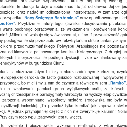
atowania przejawów współczesnej kultury popularnej według „
fońskim tendencja ta daje o sobie znać i to już od dawna. Jej cel jes
eszłości oraz nadać im odkształconą interpretacje, w zamiarze ogł
 w przypadku
„Nocy Świętego Bartłomieja”
oraz opublikowanego nie
piołów”
. Przybliżenie natury tego zjawiska zdecydowanie przekrac
enie warte osobnego opracowania, ze wskazaniem i omówieniem konk
wnież „Millenium” wpisuje się w ów schemat, mimo iż przynależność ga
ony posługiwanie się przez autorów rekwizytorium stricte fantastycznym
 folkloru przedmuzułmańskiego Półwyspu Arabskiego) nie pozostawia
óżną od klasycznie pojmowanego komiksu historycznego. Z drugiej na
tórych historyczność nie podlega dyskusji – vide wzmiankowany zał
 benedyktynów w burgundzkim Cluny.
ienia z niezrozumiałym i niczym nieuzasadnionym kuriozum, czyn
europejskiej ośrodka de facto gniazdo rozbudowanej i wpływowej st
u przypadek, bo mieliśmy z nim do czynienia również w serii
„Ramiro”
ć ma szkalowanie pamięci grona wyjątkowych osób, za których
yczną chrześcijańskie paradygmaty wkroczyła na wyższy etap cywiliza
 założenia wspomnianej wspólnoty niektóre środowiska nie były w
cywilizacji łacińskiej. „To przecież tylko komiks” jak zapewne stwie
ji. A jednak przynajmniej część z nich nie zweryfikuje kalumnii Nola
 Przy czym tego typu „zagrywek” jest tu więcej.
o rzetelnie i pieczołowicie wykonana realizacja, z wizerunkow