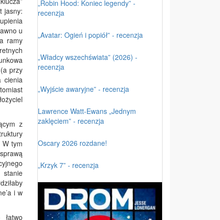
klucza”
„Robin Hood: Koniec legendy” -
t jasny:
recenzja
upienia
dawno u
„Avatar: Ogień i popiół” - recenzja
za ramy
retnych
„Władcy wszechświata” (2026) -
tunkowa
recenzja
 (a przy
 cienia
„Wyjście awaryjne” - recenzja
tomiast
ożyciel
Lawrence Watt-Ewans „Jednym
zaklęciem” - recenzja
iącym z
ruktury
Oscary 2026 rozdane!
. W tym
 sprawą
cyjnego
„Krzyk 7” - recenzja
 stanie
rdziłaby
ne’a i w
o łatwo