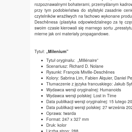
rozpoznawalnymi bohaterami, przemyślanym kadrow
przy tym podobieństwa do stylistyki zasadnie cen
czytelników wrażliwych na fachowo wykonane produkcj
Deschênesa (plastyka odpowiedzialnego za tę częś
swoim czasie kierowali się marnego sortu „presstytu
mierne jak oni materiały propagandowe.
Tytuł:
„Milenium”
Tytuł oryginału: „Millénaire”
Scenariusz: Richard D. Nolane
Rysunki: François Miville-Deschênes
Kolory: Sabrina Lim, Fabien Alquier, Daniel P
Tłumaczenie z języka francuskiego: Jakub Sy
Wydawca wersji oryginalnej: Humanoids
Wydawca wersji polskiej: Lost in Time
Data publikacji wersji oryginalnej: 15 lutego 20
Data publikacji wersji polskiej: 27 września 202
Oprawa: twarda
Format: 247 x 327 mm
Druk: kolor
Liczba stron: 288