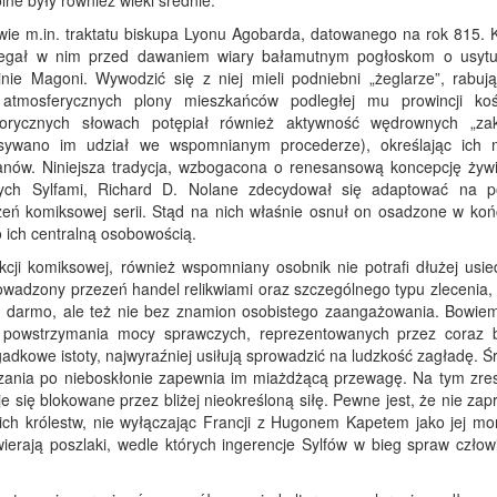
lne były również wieki średnie.
ie m.in. traktatu biskupa Lyonu Agobarda, datowanego na rok 815. Ka
rzegał w nim przed dawaniem wiary bałamutnym pogłoskom o usyt
nie Magoni. Wywodzić się z niej mieli podniebni „żeglarze”, rabuj
atmosferycznych plony mieszkańców podległej mu prowincji kośc
rycznych słowach potępiał również aktywność wędrownych „zak
sywano im udział we wspomnianym procederze), określając ich
tanów. Niniejsza tradycja, wzbogacona o renesansową koncepcję żyw
ych Sylfami, Richard D. Nolane zdecydował się adaptować na p
zeń komiksowej serii. Stąd na nich właśnie osnuł on osadzone w ko
 ich centralną osobowością.
ukcji komiksowej, również wspomniany osobnik nie potrafi dłużej usie
owadzony przezeń handel relikwiami oraz szczególnego typu zlecenia, 
a darmo, ale też nie bez znamion osobistego zaangażowania. Bowie
 powstrzymania mocy sprawczych, reprezentowanych przez coraz b
adkowe istoty, najwyraźniej usiłują sprowadzić na ludzkość zagładę. Ś
czania po nieboskłonie zapewnia im miażdżącą przewagę. Na tym zres
e się blokowane przez bliżej nieokreśloną siłę. Pewne jest, że nie zap
ich królestw, nie wyłączając Francji z Hugonem Kapetem jako jej mo
ierają poszlaki, wedle których ingerencje Sylfów w bieg spraw człow