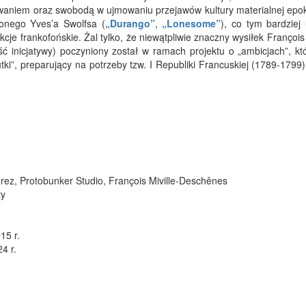
aniem oraz swobodą w ujmowaniu przejawów kultury materialnej epok
ionego Yves’a Swolfsa (
„Durango”
,
„Lonesome”
), co tym bardziej
e frankofońskie. Żal tylko, że niewątpliwie znaczny wysiłek François 
ć inicjatywy) poczyniony został w ramach projektu o „ambicjach”, kt
tki”, preparujący na potrzeby tzw. I Republiki Francuskiej (1789-1799
erez, Protobunker Studio, François Miville-Deschênes
ty
15 r.
4 r.