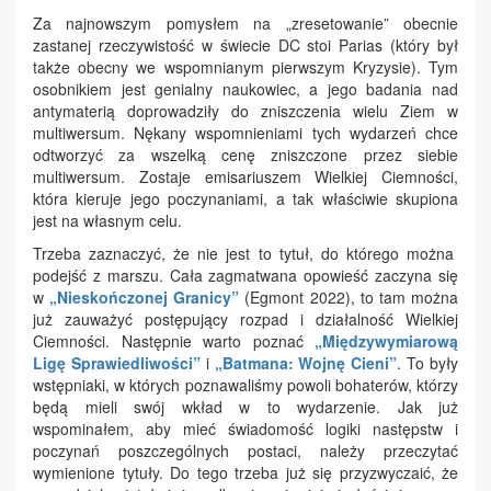
Za najnowszym pomysłem na „zresetowanie” obecnie
zastanej rzeczywistość w świecie DC stoi Parias (który był
także obecny we wspomnianym pierwszym Kryzysie). Tym
osobnikiem jest genialny naukowiec, a jego badania nad
antymaterią doprowadziły do zniszczenia wielu Ziem w
multiwersum. Nękany wspomnieniami tych wydarzeń chce
odtworzyć za wszelką cenę zniszczone przez siebie
multiwersum. Zostaje emisariuszem Wielkiej Ciemności,
która kieruje jego poczynaniami, a tak właściwie skupiona
jest na własnym celu.
Trzeba zaznaczyć, że nie jest to tytuł, do którego można
podejść z marszu. Cała zagmatwana opowieść zaczyna się
w
„Nieskończonej Granicy”
(Egmont 2022), to tam można
już zauważyć postępujący rozpad i działalność Wielkiej
Ciemności. Następnie warto poznać
„Międzywymiarową
Ligę Sprawiedliwości”
i
„Batmana: Wojnę Cieni”
. To były
wstępniaki, w których poznawaliśmy powoli bohaterów, którzy
będą mieli swój wkład w to wydarzenie. Jak już
wspominałem, aby mieć świadomość logiki następstw i
poczynań poszczególnych postaci, należy przeczytać
wymienione tytuły. Do tego trzeba już się przyzwyczaić, że