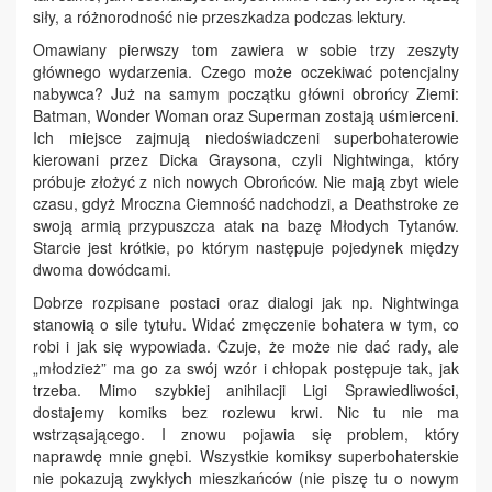
siły, a różnorodność nie przeszkadza podczas lektury.
Omawiany pierwszy tom zawiera w sobie trzy zeszyty
głównego wydarzenia. Czego może oczekiwać potencjalny
nabywca? Już na samym początku główni obrońcy Ziemi:
Batman, Wonder Woman oraz Superman zostają uśmierceni.
Ich miejsce zajmują niedoświadczeni superbohaterowie
kierowani przez Dicka Graysona, czyli Nightwinga, który
próbuje złożyć z nich nowych Obrońców. Nie mają zbyt wiele
czasu, gdyż Mroczna Ciemność nadchodzi, a Deathstroke ze
swoją armią przypuszcza atak na bazę Młodych Tytanów.
Starcie jest krótkie, po którym następuje pojedynek między
dwoma dowódcami.
Dobrze rozpisane postaci oraz dialogi jak np. Nightwinga
stanowią o sile tytułu. Widać zmęczenie bohatera w tym, co
robi i jak się wypowiada. Czuje, że może nie dać rady, ale
„młodzież” ma go za swój wzór i chłopak postępuje tak, jak
trzeba. Mimo szybkiej anihilacji Ligi Sprawiedliwości,
dostajemy komiks bez rozlewu krwi. Nic tu nie ma
wstrząsającego. I znowu pojawia się problem, który
naprawdę mnie gnębi. Wszystkie komiksy superbohaterskie
nie pokazują zwykłych mieszkańców (nie piszę tu o nowym