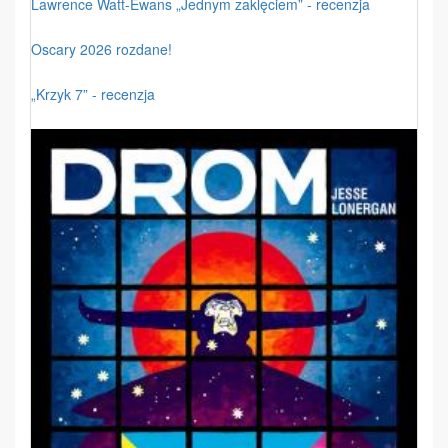
Lawrence Watt-Ewans „Jednym zaklęciem” - recenzja
Oscary 2026 rozdane!
„Krzyk 7” - recenzja