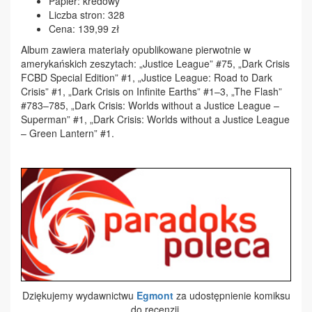
Papier: kredowy
Liczba stron: 328
Cena: 139,99 zł
Album zawiera materiały opublikowane pierwotnie w
amerykańskich zeszytach: „Justice League” #75, „Dark Crisis
FCBD Special Edition” #1, „Justice League: Road to Dark
Crisis” #1, „Dark Crisis on Infinite Earths” #1–3, „The Flash”
#783–785, „Dark Crisis: Worlds without a Justice League –
Superman” #1, „Dark Crisis: Worlds without a Justice League
– Green Lantern” #1.
Dziękujemy wydawnictwu
Egmont
za udostępnienie komiksu
do recenzji.