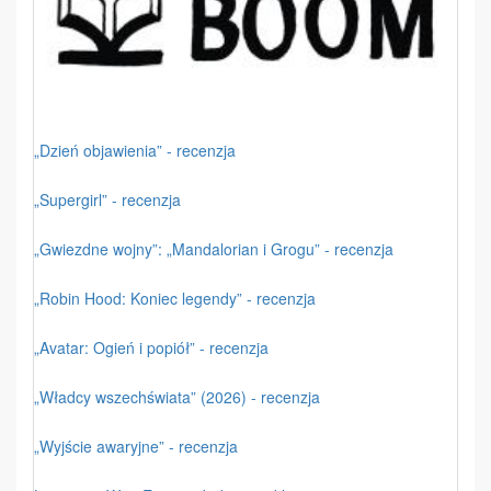
„Dzień objawienia” - recenzja
„Supergirl” - recenzja
„Gwiezdne wojny”: „Mandalorian i Grogu” - recenzja
„Robin Hood: Koniec legendy” - recenzja
„Avatar: Ogień i popiół” - recenzja
„Władcy wszechświata” (2026) - recenzja
„Wyjście awaryjne” - recenzja