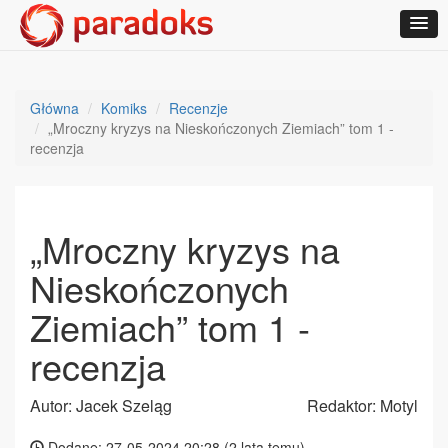
Główna
Komiks
Recenzje
„Mroczny kryzys na Nieskończonych Ziemiach” tom 1 -
recenzja
„Mroczny kryzys na
Nieskończonych
Ziemiach” tom 1 -
recenzja
Autor: Jacek Szeląg
Redaktor: Motyl
Dodane: 27-05-2024 20:28 (
2 lata temu
)