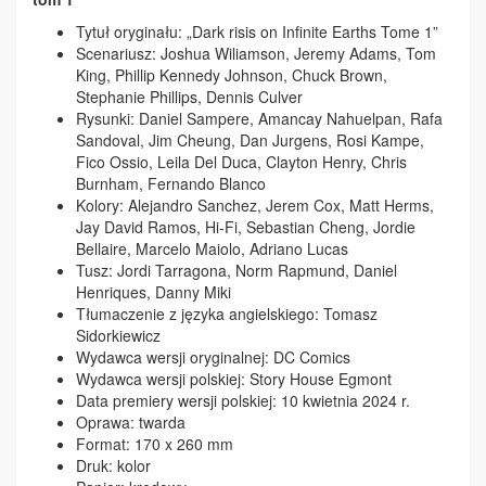
Tytuł oryginału: „Dark risis on Infinite Earths Tome 1”
Scenariusz: Joshua Wiliamson, Jeremy Adams, Tom
King, Phillip Kennedy Johnson, Chuck Brown,
Stephanie Phillips, Dennis Culver
Rysunki: Daniel Sampere, Amancay Nahuelpan, Rafa
Sandoval, Jim Cheung, Dan Jurgens, Rosi Kampe,
Fico Ossio, Leila Del Duca, Clayton Henry, Chris
Burnham, Fernando Blanco
Kolory: Alejandro Sanchez, Jerem Cox, Matt Herms,
Jay David Ramos, Hi-Fi, Sebastian Cheng, Jordie
Bellaire, Marcelo Maiolo, Adriano Lucas
Tusz: Jordi Tarragona, Norm Rapmund, Daniel
Henriques, Danny Miki
Tłumaczenie z języka angielskiego: Tomasz
Sidorkiewicz
Wydawca wersji oryginalnej: DC Comics
Wydawca wersji polskiej: Story House Egmont
Data premiery wersji polskiej: 10 kwietnia 2024 r.
Oprawa: twarda
Format: 170 x 260 mm
Druk: kolor