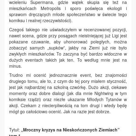
wcieleniu Supermana, gdzie wątek skupia się też na
mieszkańcach Metropolis i sporo poświęca ekologii i
sprawom dręczących młode społeczeństwo w świecie tego
komiksu i realnej rzeczywistości).
Czegoś takiego nie uświadczyłem w recenzowanej pozycji,
nawet scena, gdzie przy posągach nieistniejącej już Ligi jest
pokazane czuwanie, aby uhonorować poległych, można
zobaczyć samych „supków”, jakby na Ziemi już nie było
zwykłych mieszkańców. To zaczyna być bardzo widoczne w
dużych eventach takich jak ten. To według mnie jest na
minus.
Trudno mi ocenić jednoznacznie event, bez znajomości
drugiego tomu, ale to, z czym do tej pory miałem styczność,
jest jak najbardziej na szkolną czwórkę. Dużo akcji, ciekawe
momenty oraz dobre dialogi (jak dla mnie Nightwing w tym
komiksie rządzi) oraz niezłe ukazanie Młodych Tytanów w
akcji. Czekam z niecierpliwością na tom drugi i wtedy będę
mógł go całościowo ocenić. Jak na razie jest dobrze.
Tytuł:
„Mroczny kryzys na Nieskończonych Ziemiach”
tom 1