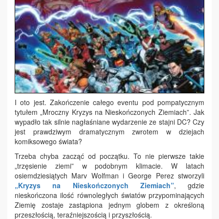
I oto jest. Zakończenie całego eventu pod pompatycznym
tytułem „Mroczny Kryzys na Nieskończonych Ziemiach”. Jak
wypadło tak silnie nagłaśniane wydarzenie ze stajni DC? Czy
jest prawdziwym dramatycznym zwrotem w dziejach
komiksowego świata?
Trzeba chyba zacząć od początku. To nie pierwsze takie
„trzęsienie ziemi” w podobnym klimacie. W latach
osiemdziesiątych Marv Wolfman i George Perez stworzyli
„Kryzys na Nieskończonych Ziemiach”
, gdzie
nieskończona ilość równoległych światów przypominających
Ziemię zostaje zastąpiona jednym globem z określoną
przeszłością, teraźniejszością i przyszłością.