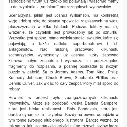
samodzielne tytuły już rzadko się pojawiają i właściwie mamy
tu do czynienia z „serialami” poszczególnych wydawnictw.
Scenarzysta, jakim jest Joshua Williamson, ma konkretną
wizję i dobrą rękę do pisania opowieści rozpisanych na wielu
płaszczyznach w kilku tytułach. Podczas lektury ma się
wrażenie, że czytelnik jest prowadzony jak po sznurku.
Wszystko jest spójne, mimo wielokrotności światów, które się
pojawiają, a także natłoku superbohaterów i ich
antagonistów. Nad historią pracowało kilkunastu
scenarzystów, wymieniony już Joshua, który zapewne
kierował całym zespołem i wyznaczał im poszczególne
fragmenty do rozpisania, a później poskładał to niczym
puzzle w całość. Są to Jeremy Adams, Tom King, Phillip
Kennedy Johnson, Chuck Brown, Stephanie Phillips oraz
Dennis Culver. Jak widać to cały zespół, który miał sporo do
roboty.
Również w projekt było zaangażowanych kilkunastu
rysowników. Może się podobać kreska Daniela Sampere,
która jest bliska realizmowi i Rafy Sandovala, która jest
bardzo dynamiczna i czytelna. Każdy na pewno odnajdzie w
tym tomie swojego ulubionego ilustratora. Bardzo ważne, że
tak samo, jak i scenarzyści artyści mimo różnych stylów łączą