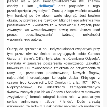
jeszcze nie w pełni skonceptualizowanym stylu znanym
choćby z kart
„Hellboya”
oraz projektów z tego
przedsięwzięcia „wyrosłych”. Zresztą z tego właśnie powodu
tym bardziej po ów album warto sięgnąć. Jest bowiem
okazja, by przyjrzeć się rozwojowi Mignoli i jego artystycznym
poszukiwaniom. Zwłaszcza że w zestawieniu z częścią prac
zawartych we wzmiankowanym chwilę temu zbiorze znać
proces „doszlifowywania” twórczej unikalności
wspomnianego autora.
Okazją do sprzężenia obu indywidualności (wspartych przy
tym przez również śmiało poczynających sobie Carlosa
Garzona i Steve’a Oliffa) była właśnie „Kosmiczna Odyseja”.
Powstała w zamiarze poszerzenia kosmicznego „zakątka”
uniwersum DC równocześnie zmierzała do przywrócenia w
ramy tej przestrzeni przedstawionej Nowych Bogów,
najbardziej interesującego konceptu Jacka Kirby’ego z
czasów jego kooperacji z DC Comics (tj. z lat 1971-1974).
Nieprzypadkowo, bo mieszkańcy zantagonizowanych
światów znanych jako Nowa Geneza i Apokolips w stosownie
„wygładzonej” formule odegrali istotne role w popularnym
serialu animowanym „Super Friends”. Dość zresztą
wspomnieć, że jednym z najchętniej nabywanych produktów