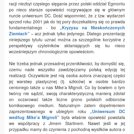
racji niezbyt częstego sięgania przez polski oddział Egmontu
po nieco starsze opowieści rozgrywające się w głównym
nurcie uniwersum DC. Dość wspomnieć, że z tzw. wydarzeń
sprzed roku 2001 jak do tej pory doczekaliśmy się co prawda
fundamentalnego - bo
„Kryzysu na Nieskończonych
Ziemiach”
– acz jednak tylko jedynego. Dlatego prezentację
niniejszego tytułu uznać można za szczególnie korzystne z
perspektywy czytelników skłaniających się ku nieco
wcześniejszym chronologicznie opowieściom.
Nie trzeba jednak przesadnej przenikliwości, by domyślić się,
czemu nade wszystko zawdzięczamy polską edycję tej
realizacji. Oczywiście jest nią osoba autora znaczącej części
jej warstwy plastycznej (tj. szkiców) w osobie bardzo
cenionego także u nas Mike’a Mignoli. Co by bowiem o tym
twórcy nie sądzić, swoją charakterystyczną manierą zdołał
on oczarować także liczne grono polskich odbiorców
komiksowego medium. Naturalnym zatem dopełnieniem
zaprezentowanego w ubiegłym roku
„Uniwersum DC
według Mike’a Mignoli”
była właśnie opowieść powstała
we współpracy z Jimem Starlinem. Nawet jeśli w jej
przypadku mamy do czynienia z pochodną wysiłków autora o