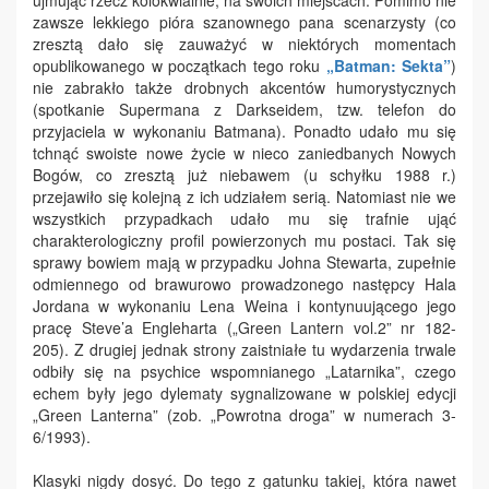
ujmując rzecz kolokwialnie, na swoich miejscach. Pomimo nie
zawsze lekkiego pióra szanownego pana scenarzysty (co
zresztą dało się zauważyć w niektórych momentach
opublikowanego w początkach tego roku
„Batman: Sekta”
)
nie zabrakło także drobnych akcentów humorystycznych
(spotkanie Supermana z Darkseidem, tzw. telefon do
przyjaciela w wykonaniu Batmana). Ponadto udało mu się
tchnąć swoiste nowe życie w nieco zaniedbanych Nowych
Bogów, co zresztą już niebawem (u schyłku 1988 r.)
przejawiło się kolejną z ich udziałem serią. Natomiast nie we
wszystkich przypadkach udało mu się trafnie ująć
charakterologiczny profil powierzonych mu postaci. Tak się
sprawy bowiem mają w przypadku Johna Stewarta, zupełnie
odmiennego od brawurowo prowadzonego następcy Hala
Jordana w wykonaniu Lena Weina i kontynuującego jego
pracę Steve’a Engleharta („Green Lantern vol.2” nr 182-
205). Z drugiej jednak strony zaistniałe tu wydarzenia trwale
odbiły się na psychice wspomnianego „Latarnika”, czego
echem były jego dylematy sygnalizowane w polskiej edycji
„Green Lanterna” (zob. „Powrotna droga” w numerach 3-
6/1993).
Klasyki nigdy dosyć. Do tego z gatunku takiej, która nawet