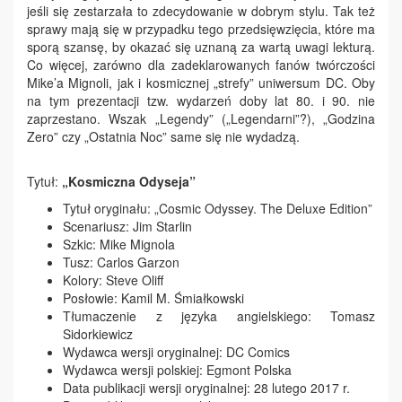
jeśli się zestarzała to zdecydowanie w dobrym stylu. Tak też
sprawy mają się w przypadku tego przedsięwzięcia, które ma
sporą szansę, by okazać się uznaną za wartą uwagi lekturą.
Co więcej, zarówno dla zadeklarowanych fanów twórczości
Mike’a Mignoli, jak i kosmicznej „strefy” uniwersum DC. Oby
na tym prezentacji tzw. wydarzeń doby lat 80. i 90. nie
zaprzestano. Wszak „Legendy” („Legendarni”?), „Godzina
Zero” czy „Ostatnia Noc” same się nie wydadzą.
Tytuł:
„Kosmiczna Odyseja”
Tytuł oryginału: „Cosmic Odyssey. The Deluxe Edition”
Scenariusz: Jim Starlin
Szkic: Mike Mignola
Tusz: Carlos Garzon
Kolory: Steve Oliff
Posłowie: Kamil M. Śmiałkowski
Tłumaczenie z języka angielskiego: Tomasz
Sidorkiewicz
Wydawca wersji oryginalnej: DC Comics
Wydawca wersji polskiej: Egmont Polska
Data publikacji wersji oryginalnej: 28 lutego 2017 r.