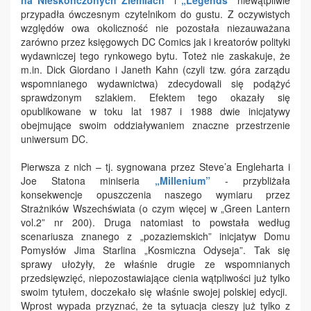
na Nieskończonych Ziemiach”
i
„Legends”
niewątpliwie
przypadła ówczesnym czytelnikom do gustu. Z oczywistych
względów owa okoliczność nie pozostała niezauważana
zarówno przez księgowych DC Comics jak i kreatorów polityki
wydawniczej tego rynkowego bytu. Toteż nie zaskakuje, że
m.in. Dick Giordano i Janeth Kahn (czyli tzw. góra zarządu
wspomnianego wydawnictwa) zdecydowali się podążyć
sprawdzonym szlakiem. Efektem tego okazały się
opublikowane w toku lat 1987 i 1988 dwie inicjatywy
obejmujące swoim oddziaływaniem znaczne przestrzenie
uniwersum DC.
Pierwsza z nich – tj. sygnowana przez Steve’a Engleharta i
Joe Statona miniseria
„Millenium”
- przybliżała
konsekwencje opuszczenia naszego wymiaru przez
Strażników Wszechświata (o czym więcej w „Green Lantern
vol.2” nr 200). Druga natomiast to powstała według
scenariusza znanego z „pozaziemskich” inicjatyw Domu
Pomysłów Jima Starlina „Kosmiczna Odyseja”. Tak się
sprawy ułożyły, że właśnie drugie ze wspomnianych
przedsięwzięć, niepozostawiające cienia wątpliwości już tylko
swoim tytułem, doczekało się właśnie swojej polskiej edycji.
Wprost wypada przyznać, że ta sytuacja cieszy już tylko z