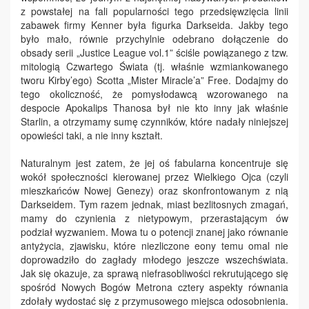
z powstałej na fali popularności tego przedsięwzięcia linii
zabawek firmy Kenner była figurka Darkseida. Jakby tego
było mało, równie przychylnie odebrano dołączenie do
obsady serii „Justice League vol.1” ściśle powiązanego z tzw.
mitologią Czwartego Świata (tj. właśnie wzmiankowanego
tworu Kirby’ego) Scotta „Mister Miracle’a” Free. Dodajmy do
tego okoliczność, że pomysłodawcą wzorowanego na
despocie Apokalips Thanosa był nie kto inny jak właśnie
Starlin, a otrzymamy sumę czynników, które nadały niniejszej
opowieści taki, a nie inny kształt.
Naturalnym jest zatem, że jej oś fabularna koncentruje się
wokół społeczności kierowanej przez Wielkiego Ojca (czyli
mieszkańców Nowej Genezy) oraz skonfrontowanym z nią
Darkseidem. Tym razem jednak, miast bezlitosnych zmagań,
mamy do czynienia z nietypowym, przerastającym ów
podział wyzwaniem. Mowa tu o potencji znanej jako równanie
antyżycia, zjawisku, które niezliczone eony temu omal nie
doprowadziło do zagłady młodego jeszcze wszechświata.
Jak się okazuje, za sprawą niefrasobliwości rekrutującego się
spośród Nowych Bogów Metrona cztery aspekty równania
zdołały wydostać się z przymusowego miejsca odosobnienia.