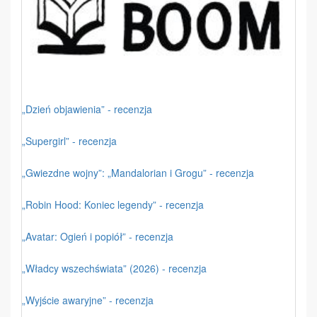
„Dzień objawienia” - recenzja
„Supergirl” - recenzja
„Gwiezdne wojny”: „Mandalorian i Grogu” - recenzja
„Robin Hood: Koniec legendy” - recenzja
„Avatar: Ogień i popiół” - recenzja
„Władcy wszechświata” (2026) - recenzja
„Wyjście awaryjne” - recenzja