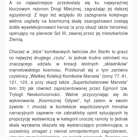
A co najważniejsze przedostały się ku najwyraźniej
kluczowym rejonom Drogi Mlecznej, zagrażając jej dalszej
egzystencji. Z tego też względu do zażegnania kolejnego
widma zagłady na kosmiczną skalę zaangażowani zostają
ściśle wyselekcjonowani herosi (a przy okazji także heroinka)
operujący na planecie Sol III, zwanej przez jej mieszkańców
Ziemią.
Chociaż w „lidze” komiksowych twórców Jim Starlin to gracz
co najwyżej drugiego „rzutu”, to jednak trudno odmówić mu
znaczącego udziału w kreacji istotnych „składników”
marvelowskiego kosmosu. Przekonali się o tym zarówno
czytelnicy „Wielkiej Kolekcji Komiksów Marvela” (tomy 77, 81,
121, 123, a przy okazji także „Superbohaterowie Marvela”
tom 33) jak również zaprezentowanej przez Egmont tzw.
Trylogii Nieskończoności. Walnie przyczyniając się do
wykreowania „Kosmicznej Odysei”, był zatem w swoim
żywiole. I chociaż w kontekście współczesnych trendów
narracyjnych zapewne nie zabrakłoby opinii sytuujących tę
propozycję wydawniczą w kategorii uroczej ramoty to jednak
skala wyzwania okazała się wystarczająco przekonująca, a
uczestnicy zmagań z niemal omnipotentnym zagrożeniem,