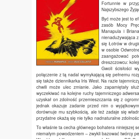
Fortunnie w przy
Najszybszego Żyjąc
Być może jest to ef
zasób Mocy Prędk
Manapula i Briana
nienadużywająca za
się Łotrów w drug
w osobie Odwrotne
zaangażować pot
dreszczowcu: kolej
Gwoli ścisłości 
połączenie z tą nadal wymykającą się pełnemu roz
się także dziennikarka Iris West. Na razie tajemnic
chwili może ulec zmianie. Jako zapamiętały służ
wyczekiwać na kolejne ruchy tajemniczego adwersa
uzyskał on zdolność przemieszczania się z ogromn
jednak okazuje zadanie przed nim o wyjątkowym 
dorównuje mu szybkością, ale też zadaje się wład
przydatne okażą się nie tylko nadnaturalne zdolnośc
To właśnie ta cecha głównego bohatera niniejszej s
niemałym powodzeniem – zwykli bazować twórcy per