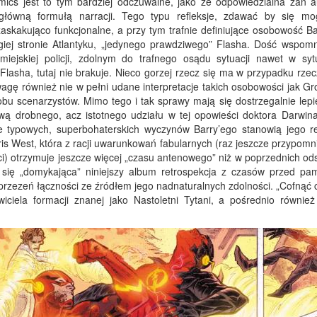
 jest to tym bardziej odczuwalne, jako że odpowiedzialna zań a
główną formułą narracji. Tego typu refleksje, zdawać by się mo
zaskakująco funkcjonalne, a przy tym trafnie definiujące osobowość B
ugiej stronie Atlantyku, „jedynego prawdziwego” Flasha. Dość wspomn
jskiej policji, zdolnym do trafnego osądu sytuacji nawet w syt
lasha, tutaj nie brakuje. Nieco gorzej rzecz się ma w przypadku rze
agę również nie w pełni udane interpretacje takich osobowości jak Gr
 obu scenarzystów. Mimo tego i tak sprawy mają się dostrzegalnie lepi
ą drobnego, acz istotnego udziału w tej opowieści doktora Darwina
e typowych, superbohaterskich wyczynów Barry’ego stanowią jego re
Iris West, która z racji uwarunkowań fabularnych (raz jeszcze przypomn
) otrzymuje jeszcze więcej „czasu antenowego” niż w poprzednich od
i się „domykająca” niniejszy album retrospekcja z czasów przed pa
zezeń łączności ze źródłem jego nadnaturalnych zdolności. „Cofnąć c
ciela formacji znanej jako Nastoletni Tytani, a pośrednio również