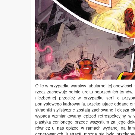
O ile w przypadku warstwy fabularnej tej opowieści 
rzecz zachowuje pełnie uroku poprzednich tomów. 
niezbędnej przecież w przypadku serii o przy
pomysłowego kadrowania, przekonujące oddane emoc
składniki stylistyczne zostają zachowane i cieszą
wypada wzmiankowany epizod retrospekcyjny w 
plastyka cenionego przede wszystkim za jego do
również u nas epizod w ramach wydanej na łamac
generowanych ilustracji, można się było przekon