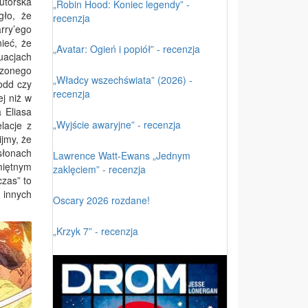
utorska
„Robin Hood: Koniec legendy” -
gło, że
recenzja
arry’ego
ieć, że
„Avatar: Ogień i popiół” - recenzja
uacjach
czonego
„Władcy wszechświata” (2026) -
odd czy
recenzja
ej niż w
 Eliasa
„Wyjście awaryjne” - recenzja
lacje z
ijmy, że
słonach
Lawrence Watt-Ewans „Jednym
miętnym
zaklęciem” - recenzja
zas” to
 innych
Oscary 2026 rozdane!
„Krzyk 7” - recenzja