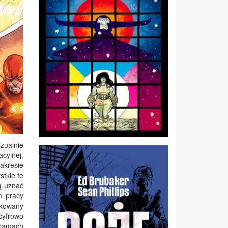
izualnie
cyjnej,
akresie
tkie te
ą uznać
m pracy
ikowany
cyfrowo
 ramach