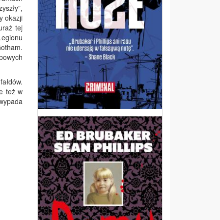
yszły”,
y okazji
uraż tej
Legionu
Gotham.
żbowych
fałdów.
le też w
z wypada