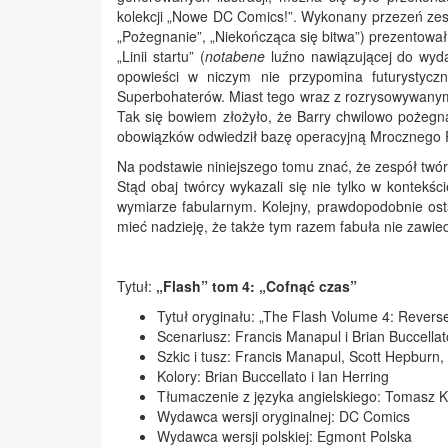
kolekcji „Nowe DC Comics!”. Wykonany przezeń zest
„Pożegnanie”, „Niekończąca się bitwa”) prezentował w
„Linii startu” (
notabene
luźno nawiązującej do wyd
opowieści w niczym nie przypomina futurystyczn
Superbohaterów. Miast tego wraz z rozrysowywanym
Tak się bowiem złożyło, że Barry chwilowo pożegna
obowiązków odwiedził bazę operacyjną Mrocznego 
Na podstawie niniejszego tomu znać, że zespół twó
Stąd obaj twórcy wykazali się nie tylko w kontekśc
wymiarze fabularnym. Kolejny, prawdopodobnie ostatn
mieć nadzieję, że także tym razem fabuła nie zawied
Tytuł:
„Flash” tom 4: „Cofnąć czas”
Tytuł oryginału: „The Flash Volume 4: Revers
Scenariusz: Francis Manapul i Brian Buccellat
Szkic i tusz: Francis Manapul, Scott Hepburn
Kolory: Brian Buccellato i Ian Herring
Tłumaczenie z języka angielskiego: Tomasz 
Wydawca wersji oryginalnej: DC Comics
Wydawca wersji polskiej: Egmont Polska