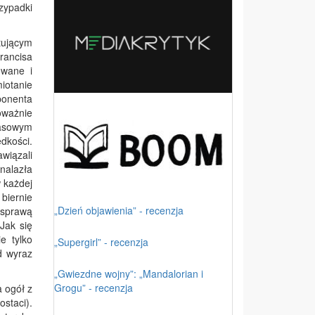
zypadki
stującym
rancisa
owane i
iotanie
ponenta
oważnie
asowym
dkości.
wiązali
nalazła
w każdej
biernie
„Dzień objawienia” - recenzja
 sprawą
Jak się
e tylko
„Supergirl” - recenzja
d wyraz
„Gwiezdne wojny”: „Mandalorian i
Grogu” - recenzja
a ogół z
staci).