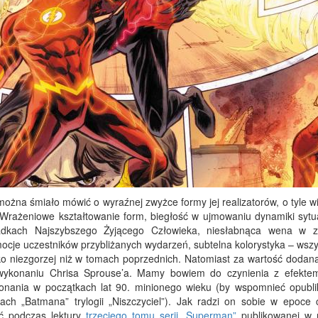
można śmiało mówić o wyraźnej zwyżce formy jej realizatorów, o tyle w
Wrażeniowe kształtowanie form, biegłość w ujmowaniu dynamiki sytua
padkach Najszybszego Żyjącego Człowieka, niesłabnąca wena w z
je uczestników przybliżanych wydarzeń, subtelna kolorystyka – wszys
 oko niezgorzej niż w tomach poprzednich. Natomiast za wartość dodan
wykonaniu Chrisa Sprouse’a. Mamy bowiem do czynienia z efekte
konania w początkach lat 90. minionego wieku (by wspomnieć opubl
h „Batmana” trylogii „Niszczyciel”). Jak radzi on sobie w epoce 
ać podczas lektury
trzeciego tomu serii „Superman”
publikowanej w