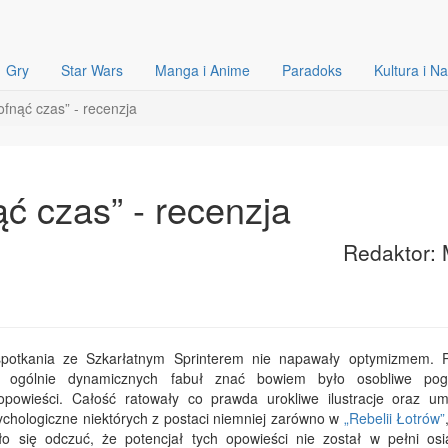
Gry
Star Wars
Manga i Anime
Paradoks
Kultura i N
ofnąć czas” - recenzja
ąć czas” - recenzja
Redaktor: 
potkania ze Szkarłatnym Sprinterem nie napawały optymizmem.
 i ogólnie dynamicznych fabuł znać bowiem było osobliwe pog
opowieści. Całość ratowały co prawda urokliwe ilustracje oraz umi
sychologiczne niektórych z postaci niemniej zarówno w
„Rebelii Łotrów”
o się odczuć, że potencjał tych opowieści nie został w pełni osią