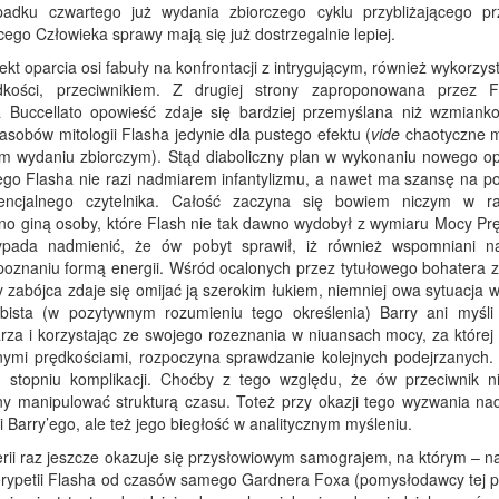
padku czwartego już wydania zbiorczego cyklu przybliżającego pr
ego Człowieka sprawy mają się już dostrzegalnie lepiej.
ekt oparcia osi fabuły na konfrontacji z intrygującym, również wykorzy
ości, przeciwnikiem. Z drugiej strony zaproponowana przez F
 Buccellato opowieść zdaje się bardziej przemyślana niż wzmiank
sobów mitologii Flasha jedynie dla pustego efektu (
vide
chaotyczne m
im wydaniu zbiorczym). Stąd diaboliczny plan w wykonaniu nowego o
go Flasha nie razi nadmiarem infantylizmu, a nawet ma szansę na p
encjalnego czytelnika. Całość zaczyna się bowiem niczym w r
no giną osoby, które Flash nie tak dawno wydobył z wymiaru Mocy Prę
wypada nadmienić, że ów pobyt sprawił, iż również wspomniani na
poznaniu formą energii. Wśród ocalonych przez tytułowego bohatera z
zy zabójca zdaje się omijać ją szerokim łukiem, niemniej owa sytuacja 
bista (w pozytywnym rozumieniu tego określenia) Barry ani myśli 
rza i korzystając ze swojego rozeznania w niuansach mocy, za której
ymi prędkościami, rozpoczyna sprawdzanie kolejnych podejrzanych. 
stopniu komplikacji. Choćby z tego względu, że ów przeciwnik ni
ny manipulować strukturą czasu. Toteż przy okazji tego wyzwania na
i Barry’ego, ale też jego biegłość w analitycznym myśleniu.
erii raz jeszcze okazuje się przysłowiowym samograjem, na którym – n
ypetii Flasha od czasów samego Gardnera Foxa (pomysłodawcy tej po