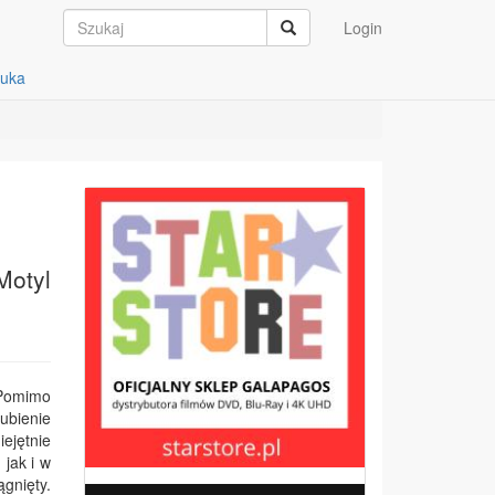
Login
auka
Motyl
 Pomimo
ubienie
ejętnie
, jak i w
gnięty.