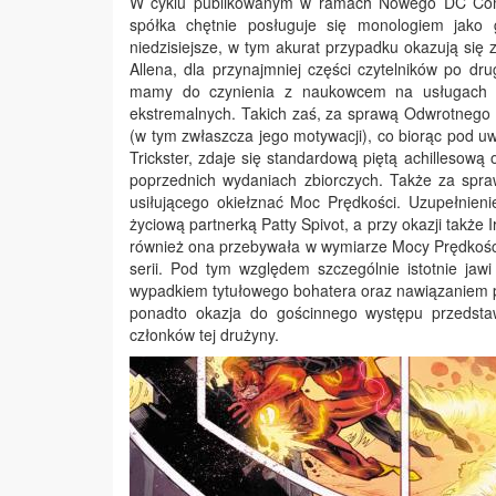
W cyklu publikowanym w ramach Nowego DC Comics
spółka chętnie posługuje się monologiem jako 
niedzisiejsze, w tym akurat przypadku okazują się 
Allena, dla przynajmniej części czytelników po dr
mamy do czynienia z naukowcem na usługach mie
ekstremalnych. Takich zaś, za sprawą Odwrotnego F
(w tym zwłaszcza jego motywacji), co biorąc pod uw
Trickster, zdaje się standardową piętą achillesową
poprzednich wydaniach zbiorczych. Także za spraw
usiłującego okiełznać Moc Prędkości. Uzupełnieni
życiową partnerką Patty Spivot, a przy okazji także 
również ona przebywała w wymiarze Mocy Prędkości
serii. Pod tym względem szczególnie istotnie jaw
wypadkiem tytułowego bohatera oraz nawiązaniem pr
ponadto okazja do gościnnego występu przedstawi
członków tej drużyny.