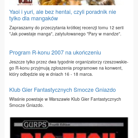
Yaoi i yuri, ale bez hentai, czyli poradnik nie
tylko dla mangaków
Za­pra­sza­my do prze­czy­ta­nia krót­kiej re­cen­zji to­mu 12 se­rii
"Jak po­wsta­je man­ga", za­ty­tu­ło­wa­ne­go "Pa­ry w man­dze".
Program R-konu 2007 na ukończeniu
Jesz­cze tyl­ko przez dwa ty­go­dnie or­ga­ni­za­to­rzy rze­szow­skie­
go R-ko­nu przyj­mu­ją zgło­sze­nia pro­gra­mo­we na kon­went,
któ­ry od­bę­dzie się w dniach 16 - 18 mar­ca.
Klub Gier Fantastycznych Smocze Gniazdo
Wła­śnie po­wsta­je w War­sza­wie Klub Gier Fan­ta­stycz­nych
Smo­cze Gniaz­do.