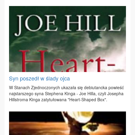
Syn poszedł w ślady ojca
W Sta­nach Zjed­no­czo­nych uka­za­ła się de­biu­tanc­ka po­wieść
naj­star­sze­go sy­na Ste­phe­na Kin­ga - Joe Hil­la, czy­li Jo­se­pha
Hil­l­stro­ma Kin­ga za­ty­tu­ło­wa­na "He­art-Sha­ped Box".