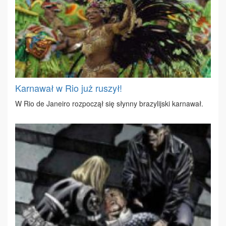
Karnawał w Rio już ruszył!
W Rio de Ja­ne­iro roz­po­czął się słyn­ny bra­zy­lij­ski kar­na­wał.