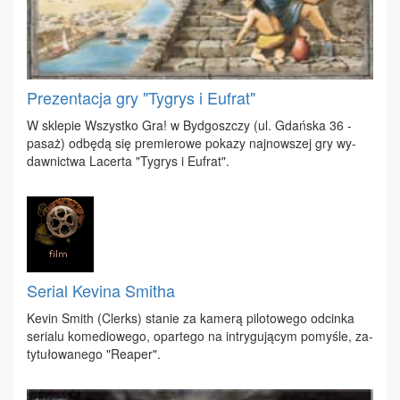
Prezentacja gry "Tygrys i Eufrat"
W skle­pie Wszyst­ko Gra! w Byd­gosz­czy (ul. Gdań­ska 36 -
pa­saż) od­bę­dą się pre­mie­ro­we po­ka­zy naj­now­szej gry wy­
daw­nic­twa La­cer­ta "Ty­grys i Eu­frat".
Serial Kevina Smitha
Ke­vin Smith (Clerks) sta­nie za ka­me­rą pi­lo­to­we­go od­cin­ka
se­ria­lu ko­me­dio­we­go, opar­te­go na in­try­gu­ją­cym po­my­śle, za­
ty­tu­ło­wa­ne­go "Re­aper".