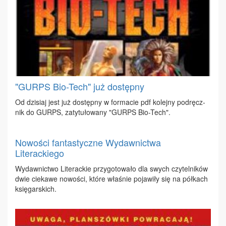
"GURPS Bio-Tech" już dostępny
Od dzi­siaj jest już do­stęp­ny w for­ma­cie pdf ko­lej­ny pod­ręcz­
nik do GURPS, za­ty­tu­ło­wa­ny "GURPS Bio-Tech".
Nowości fantastyczne Wydawnictwa
Literackiego
Wy­daw­nic­two Li­te­rac­kie przy­go­to­wa­ło dla swych czy­tel­ni­ków
dwie cie­ka­we no­wo­ści, któ­re wła­śnie po­ja­wi­ły się na pół­kach
księ­gar­skich.