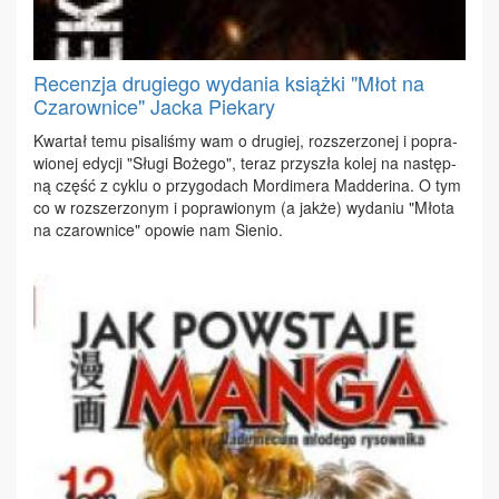
Recenzja drugiego wydania książki "Młot na
Czarownice" Jacka Piekary
Kwar­tał te­mu pi­sa­li­śmy wam o dru­giej, roz­sze­rzo­nej i po­pra­
wio­nej edy­cji "Słu­gi Bo­że­go", te­raz przy­szła ko­lej na na­stęp­
ną część z cy­klu o przy­go­dach Mor­di­me­ra Mad­de­ri­na. O tym
co w roz­sze­rzo­nym i po­pra­wio­nym (a jak­że) wy­da­niu "Mło­ta
na cza­row­ni­ce" opo­wie nam Sie­nio.