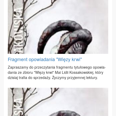
Fragment opowiadania "Więzy krwi"
Za­pra­sza­my do prze­czy­ta­nia frag­men­tu ty­tu­ło­we­go opo­wia­
da­nia ze zbio­ru "Wię­zy krwi" Mai Li­dii Kos­sa­kow­skiej, któ­ry
dzi­siaj tra­fia do sprze­da­ży. Ży­czy­my przy­jem­nej lek­tu­ry.