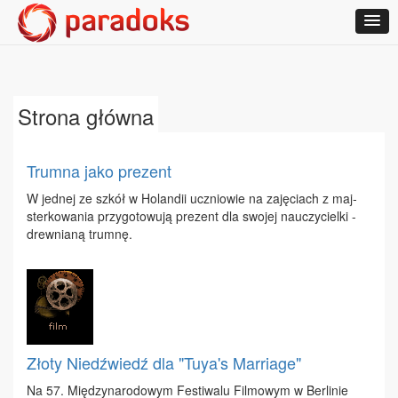
Strona główna
Trumna jako prezent
W jed­nej ze szkół w Ho­lan­dii ucznio­wie na za­ję­ciach z maj­
ster­ko­wa­nia przy­go­to­wu­ją pre­zent dla swo­jej na­uczy­ciel­ki -
drew­nia­ną trum­nę.
Złoty Niedźwiedź dla "Tuya's Marriage"
Na 57. Mię­dzy­na­ro­do­wym Fe­sti­wa­lu Fil­mo­wym w Ber­li­nie