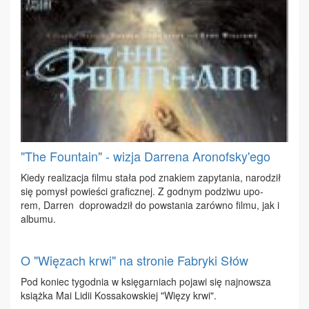
"The Fountain" - wizja Darrena Aronofsky'ego
Kie­dy re­ali­za­cja fil­mu sta­ła pod zna­kiem za­py­ta­nia, na­ro­dził
się po­mysł po­wie­ści gra­ficz­nej. Z god­nym po­dzi­wu upo­
rem, Dar­ren do­pro­wa­dził do po­wsta­nia za­rów­no fil­mu, jak i
al­bu­mu.
O "Więzach krwi" na stronie Fabryki Słów
Pod ko­niec ty­go­dnia w księ­gar­niach po­ja­wi się naj­now­sza
książ­ka Mai Li­dii Kos­sa­kow­skiej "Wię­zy krwi".