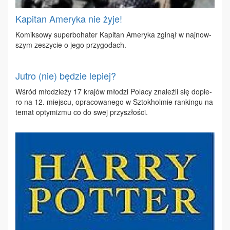
Kapitan Ameryka nie żyje!
Ko­mik­so­wy su­per­bo­ha­ter Ka­pi­tan Ame­ry­ka zgi­nął w naj­now­
szym ze­szy­cie o je­go przy­go­dach.
Jutro (nie) będzie lepiej?
Wśród mło­dzie­ży 17 kra­jów mło­dzi Po­la­cy zna­leź­li się do­pie­
ro na 12. miej­scu, opra­co­wa­ne­go w Sztok­hol­mie ran­kin­gu na
te­mat opty­mi­zmu co do swej przy­szło­ści.