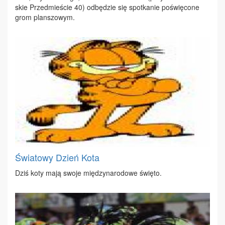
skie Przed­mie­ście 40) od­bę­dzie się spo­tka­nie po­świę­co­ne
grom plan­szo­wym.
Światowy Dzień Kota
Dziś ko­ty ma­ją swo­je mię­dzy­na­ro­do­we świę­to.