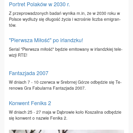
Portret Polaków w 2030 r.
Z prze­pro­wa­dzo­nych ba­dań wy­ni­ka m.​in, że w 2030 ro­ku w
Pol­sce wy­dłu­ży się dłu­gość ży­cia i wzro­śnie licz­ba emi­gran­
tów.
"Pierwsza Miłość" po irlandzku!
Se­rial "Pierw­sza mi­łość" bę­dzie emi­to­wa­ny w ir­landz­kiej te­le­
wi­zji RTE!
Fantazjada 2007
W dniach 7 - 10 czerw­ca w Srebr­nej Gó­rze od­bę­dzie się Te­
re­no­wa Gra Fa­bu­lar­na Fan­ta­zja­da 2007.
Konwent Feniks 2
W dniach 25 - 27 ma­ja w Dą­bro­wie ko­ło Ko­sza­li­na od­bę­dzie
się kon­went o na­zwie Fe­niks 2.