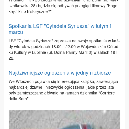
szał­kow­ska 28) bę­dzie się od­by­wać prze­gląd fil­mo­wy "Ko­go
krę­ci ki­no hi­sto­rycz­ne?"
Spotkania LSF "Cytadela Syriusza" w lutym i
marcu
LSF "Cy­ta­de­la Sy­riu­sza" za­pra­sza na swo­je spo­tka­nia w każ­
dy wto­rek w go­dzi­nach 18.00 - 22.00 w Wo­je­wódz­kim Ośrod­
ku Kul­tu­ry w Lu­bli­nie (ul. Dol­na Pan­ny Ma­rii 3) w sa­lach 19 i
22.
Najdziwniejsze ogłoszenia w jednym zbiorze
We Wło­szech po­ja­wi­ła się in­te­re­su­ją­ca książ­ka, za­wie­ra­ją­ca
naj­bar­dziej dziw­ne i nie­zwy­kłe ogło­sze­nia, ja­kie przez la­ta
by­ły za­miesz­cza­ne głów­nie na ła­mach dzien­ni­ka "Cor­rie­re
del­la Se­ra".