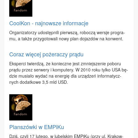
CoolKon - najnowsze informacje
Or­ga­ni­za­to­rzy udo­stęp­ni­li pierw­szą, ro­bo­czą wer­sje pro­gra­
mu, a tak­że przy­go­to­wa­li no­wy plan do­jaz­dów na kon­went.
Coraz więcej pożeraczy prądu
Eks­per­ci twier­dzą, że ko­niecz­ne jest zmniej­sze­nie po­bo­ru
prą­du przez ser­we­ry i kom­pu­te­ry. W 2010 ro­ku tyl­ko USA bę­
dzie mu­sia­ło wy­dać na ener­gię dla urzą­dzeń in­for­ma­tycz­
nych do­dat­ko­we 3,5 mld USD.
Planszówki w EMPiKu
Dziś, czy­li 17 lu­te­go, w lu­bel­skim EM­Pi­Ku (przy ul. Kra­kow­