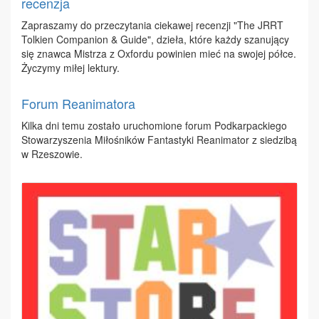
recenzja
Za­pra­sza­my do prze­czy­ta­nia cie­ka­wej re­cen­zji "The JRRT
Tol­kien Com­pa­nion & Gu­ide", dzie­ła, któ­re każ­dy sza­nu­ją­cy
się znaw­ca Mi­strza z Oxfor­du po­wi­nien mieć na swo­jej pół­ce.
Ży­czy­my mi­łej lek­tu­ry.
Forum Reanimatora
Kil­ka dni te­mu zo­sta­ło uru­cho­mio­ne fo­rum Pod­kar­pac­kie­go
Sto­wa­rzy­sze­nia Mi­ło­śni­ków Fan­ta­sty­ki Re­ani­ma­tor z sie­dzi­bą
w Rze­szo­wie.