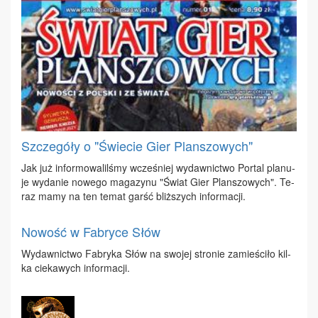
Szczegóły o "Świecie Gier Planszowych"
Jak już in­for­mo­wa­lil­śmy wcze­śniej wy­daw­nic­two Por­tal pla­nu­
je wy­da­nie no­we­go ma­ga­zy­nu "Świat Gier Plan­szo­wych". Te­
raz ma­my na ten te­mat garść bliż­szych in­for­ma­cji.
Nowość w Fabryce Słów
Wy­daw­nic­two Fa­bry­ka Słów na swo­jej stro­nie za­mie­ści­ło kil­
ka cie­ka­wych in­for­ma­cji.