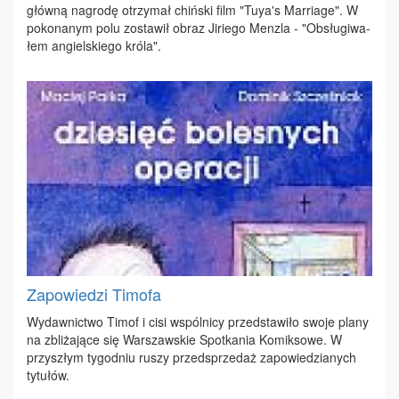
głów­ną na­gro­dę otrzy­mał chiń­ski film "Tuya's Mar­ria­ge". W
po­ko­na­nym po­lu zo­sta­wił ob­raz Ji­rie­go Men­zla - "Ob­słu­gi­wa­
łem an­giel­skie­go kró­la".
Zapowiedzi Timofa
Wy­daw­nic­two Ti­mof i ci­si wspól­ni­cy przed­sta­wi­ło swo­je pla­ny
na zbli­ża­ją­ce się War­szaw­skie Spo­tka­nia Ko­mik­so­we. W
przy­szłym ty­go­dniu ru­szy przed­sprze­daż za­po­wie­dzia­nych
ty­tu­łów.