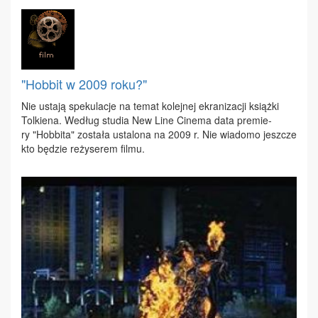
"Hobbit w 2009 roku?"
Nie usta­ją spe­ku­la­cje na te­mat ko­lej­nej ekra­ni­za­cji książ­ki
Tol­kie­na. We­dług stu­dia New Li­ne Ci­ne­ma da­ta pre­mie­
ry "Hob­bi­ta" zo­sta­ła usta­lo­na na 2009 r. Nie wia­do­mo jesz­cze
kto bę­dzie re­ży­se­rem fil­mu.