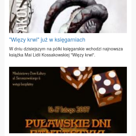
"Więzy krwi" już w księgarniach
W dniu dzi­siej­szym na pół­ki księ­gar­skie wcho­dzi naj­now­sza
książ­ka Mai Li­dii Kos­sa­kow­skiej "Wię­zy krwi".