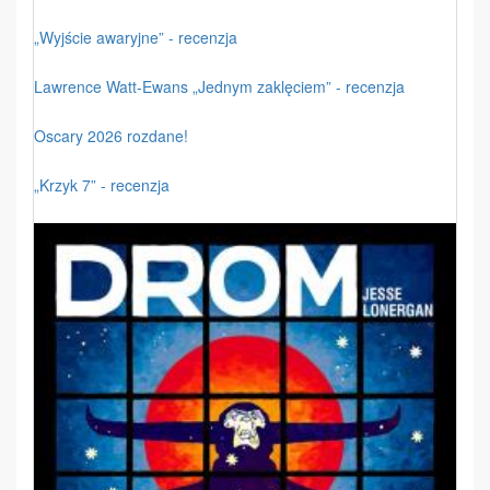
„Wyjście awaryjne” - recenzja
Lawrence Watt-Ewans „Jednym zaklęciem” - recenzja
Oscary 2026 rozdane!
„Krzyk 7” - recenzja