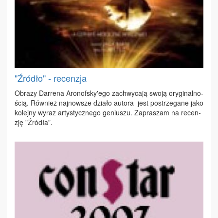
"Źródło" - recenzja
Ob­ra­zy Dar­re­na Aro­no­fsky'ego za­chwy­ca­ją swo­ją ory­gi­nal­no­
ścią. Rów­nież naj­now­sze dzia­ło au­to­ra jest po­strze­ga­ne ja­ko
ko­lej­ny wy­raz ar­ty­stycz­ne­go ge­niu­szu. Za­pra­szam na re­cen­
zję "Źró­dła".