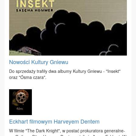
Nowości Kultury Gniewu
Do sprze­da­ży tra­fi­ły dwa al­bu­my Kul­tu­ry Gnie­wu - "In­sekt"
oraz "Ósma cza­ra".
Eckhart filmowym Harveyem Dentem
W fil­mie "The Dark Kni­ght", w po­stać pro­ku­ra­to­ra ge­ne­ral­ne­