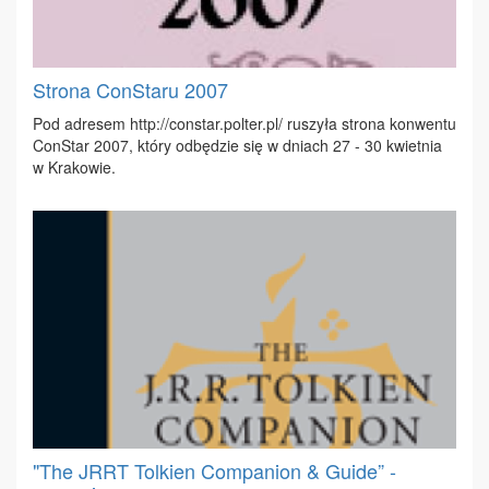
Strona ConStaru 2007
Pod ad­re­sem http://​constar.​polter.​pl/ ru­szy­ła stro­na kon­wen­tu
Con­Star 2007, któ­ry od­bę­dzie się w dniach 27 - 30 kwiet­nia
w Kra­ko­wie.
"The JRRT Tolkien Companion & Guide” -