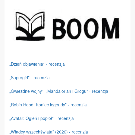
„Dzień objawienia” - recenzja
„Supergirl” - recenzja
„Gwiezdne wojny”: „Mandalorian i Grogu” - recenzja
„Robin Hood: Koniec legendy” - recenzja
„Avatar: Ogień i popiół” - recenzja
„Władcy wszechświata” (2026) - recenzja