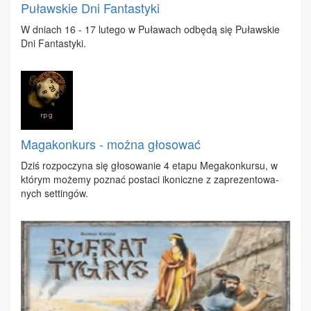
Puławskie Dni Fantastyki
W dniach 16 - 17 lu­te­go w Pu­ła­wach od­bę­dą się Pu­ław­skie
Dni Fan­ta­sty­ki.
Magakonkurs - można głosować
Dziś roz­po­czy­na się gło­so­wa­nie 4 eta­pu Me­ga­kon­kur­su, w
któ­rym mo­że­my po­znać po­sta­ci iko­nicz­ne z za­pre­zen­to­wa­
nych set­tin­gów.