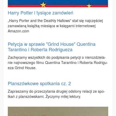
Harry Potter i tysiące zamówień
„Har­ry Por­ter and the De­ath­ly Hal­lows" stał się naj­czę­ściej
za­ma­wia­ną książ­ką mie­sią­ca w księ­gar­ni in­ter­ne­to­wej
Amazon.​com
Petycja w sprawie "Grind House" Quentina
Tarantino i Roberta Rodrigueza
Za­chę­ca­my wszyst­kich do pod­pi­sa­nia pe­ty­cji o nie­roz­dzie­la­
nie naj­now­sze­go fil­mu Qu­en­ti­na Ta­ran­ti­no i Ro­ber­ta Ro­dri­gu­
eza Grind Ho­use.
Planszówkowe spotkania cz. 2
Za­pra­sza­my do prze­czy­ta­nia dru­giej od­sło­ny re­la­cji ze spo­
tkań z plan­szów­ska­mi. Ży­czy­my mi­lej lek­tu­ry.