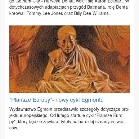
go Go­tham Ci­ty - Ha­rveya Den­ta, wcie­li się Aaron Ec­khart. W
do­tych­cza­so­wych ad­ap­ta­cjach przy­gód Bat­ma­na, ro­lę Den­ta
kre­owa­li Tom­my Lee Jo­nes oraz Bil­ly Dee Wil­liams.
"Plansze Europy"- nowy cykl Egmontu
Wy­daw­nic­two Eg­mont przed­sta­wi­ło szcze­gó­ły do­ty­czą­ce pro­
jek­tu eu­ro­pej­skie­go. Od lu­te­go star­tu­je cykl "Plan­sze Eu­ro­
py", któ­ry bę­dzie za­wie­rał ty­tu­ły naj­bar­dziej uzna­nych twór­
ców.