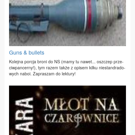
Guns & bullets
Ko­lej­na por­cja bro­ni do NS (ma­my tu na­wet... oszczep prze­
ciw­pan­cer­ny!), tym ra­zem tak­że z opi­sem kil­ku nie­stan­dra­do­
wych na­boi. Za­pra­szam do lek­tu­ry!