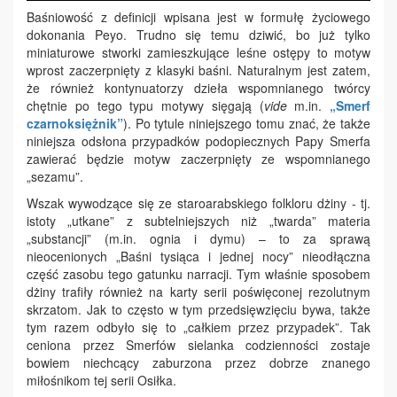
Baśniowość z definicji wpisana jest w formułę życiowego
dokonania Peyo. Trudno się temu dziwić, bo już tylko
miniaturowe stworki zamieszkujące leśne ostępy to motyw
wprost zaczerpnięty z klasyki baśni. Naturalnym jest zatem,
że również kontynuatorzy dzieła wspomnianego twórcy
chętnie po tego typu motywy sięgają (
vide
m.in.
„Smerf
czarnoksiężnik”
). Po tytule niniejszego tomu znać, że także
niniejsza odsłona przypadków podopiecznych Papy Smerfa
zawierać będzie motyw zaczerpnięty ze wspomnianego
„sezamu”.
Wszak wywodzące się ze staroarabskiego folkloru dżiny - tj.
istoty „utkane” z subtelniejszych niż „twarda” materia
„substancji” (m.in. ognia i dymu) – to za sprawą
nieocenionych „Baśni tysiąca i jednej nocy” nieodłączna
część zasobu tego gatunku narracji. Tym właśnie sposobem
dżiny trafiły również na karty serii poświęconej rezolutnym
skrzatom. Jak to często w tym przedsięwzięciu bywa, także
tym razem odbyło się to „całkiem przez przypadek”. Tak
ceniona przez Smerfów sielanka codzienności zostaje
bowiem niechcący zaburzona przez dobrze znanego
miłośnikom tej serii Osiłka.