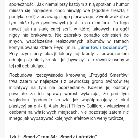
społeczności. Jak niemal przy każdym z nią spotkaniu humor
miesza się napięciem, choć niewątpliwie (zgodnie zresztą z
poetyką serii) z przewagą tego pierwszego. Zwrotów akcji (w
tym także tych gwałtownych) jest tu co niemiara. Do tego
nawet jak na skalę całej serii, w której takowych na ogół
nigdy nie brakowało. Nie zabrakło ponadto odniesień do
innych, współcześnie realizowanych albumów w ramach
kontynuowania dzieła Peyo (m.in.
„Smerfów i bocianów”
).
Przy czym przy okazji lektury tej fabuły z powodzeniem
odnajdą się nie tylko stali jej „bywalcy”, ale również osoby w
tej roli debiutujące.
Rozbudowa rzeczywistości kreowanej „Przygód Smerfów”
trwa zatem w najlepsze i z pewnością grono twórców tej
inicjatywy na tym nie poprzestanie. Kolejne jej odsłony
powstałe za ich sprawą wprost wykazują, że pod tym
względem (podobnie zresztą jak współpracujący z nimi
plastycy) są oni - tj. Alain Jost i Thierry Culliford - właściwymi
osobami na właściwych miejscach. Nie pozostaje zatem nic
innego jak wypatrywać kolejnych efektów ich weny twórczej.
Tytuł:
„Smerfy” tom 34: „Smerfy i półdżin”