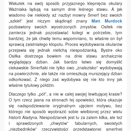
Wskutek na swój sposób przyjaznego klepnięcia okulary
Ważniaka lądują na samym dnie leśnego stawu. A jak
wiadomo ów niekiedy aż nazbyt mowny Smerf bez swoich
„szkieł” jest niczym skądinąd znany
Matt Murdock
pozbawiony swoich wyostrzonych zmysłów. Osiłek nie
zamierza jednak pozostawiać kolegi w potrzebie, tym
bardziej, że jak chwilę temu wspomniano, to właśnie on był
sprawcą zaistniałego kłopotu. Proces wydobywania okularów
przejawia się jednak nielichą niespodzianką. Bystre oko
Osiłka dostrzega bowiem na dnie stawu archaicznie
wyglądający dzban. Jak bardzo łatwo się domyślić
ciekawskie Smerfiaki nie tylko owo „znalezisko” wydobywają
na powierzchnie, ale także nie omieszkują murszejący dzban
odkorkować. Z niego zaś wydobywa się nie kto inny jak
właśnie tytułowy półdżin.
Dlaczego tylko „pół”, a nie w całej swojej lewitującej krasie?
O tym rzecz jasna na stronach tej opowieści, która okazuje
się nadspodziewanie oryginalnym ujęciem motywu, bez
którego nie sposób wyobrazić sobie wielbionej przez wielu
historii Aladyna. Niespodzianek jest tu za zatem kilka, ale też
i sprawdzonych „chwytów” fabularnych, swoistych
„niezbędników” rzeczywistości przedstawionej smerfnej