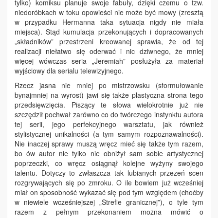
tylko) komiksu planuje swoje fabuły, dzięki czemu o tzw.
niedoróbkach w toku opowieści nie może być mowy (zresztą
w przypadku Hermanna taka sytuacja nigdy nie miała
miejsca). Stąd kumulacja przekonujących i dopracowanych
„składników” przestrzeni kreowanej sprawia, że od tej
realizacji niełatwo się oderwać i nic dziwnego, że mniej
więcej wówczas seria „Jeremiah” posłużyła za materiał
wyjściowy dla serialu telewizyjnego.
Rzecz jasna nie mniej po mistrzowsku (sformułowanie
bynajmniej na wyrost) jawi się także plastyczna strona tego
przedsięwzięcia. Piszący te słowa wielokrotnie już nie
szczędził pochwał zarówno co do twórczego instynktu autora
tej serii, jego perfekcyjnego warsztatu, jak również
stylistycznej unikalności (a tym samym rozpoznawalności).
Nie inaczej sprawy muszą wręcz mieć się także tym razem,
bo ów autor nie tylko nie obniżył sam sobie artystycznej
poprzeczki, co wręcz osiągnął kolejne wyżyny swojego
talentu. Dotyczy to zwłaszcza tak lubianych przezeń scen
rozgrywających się po zmroku. O ile bowiem już wcześniej
miał on sposobność wykazać się pod tym względem (choćby
w niewiele wcześniejszej „Strefie granicznej”), o tyle tym
razem z pełnym przekonaniem można mówić o