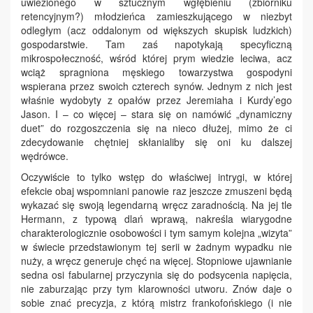
uwiezionego w sztucznym wgłębieniu (zbiorniku
retencyjnym?) młodzieńca zamieszkującego w niezbyt
odległym (acz oddalonym od większych skupisk ludzkich)
gospodarstwie. Tam zaś napotykają specyficzną
mikrospołeczność, wśród której prym wiedzie leciwa, acz
wciąż spragniona męskiego towarzystwa gospodyni
wspierana przez swoich czterech synów. Jednym z nich jest
właśnie wydobyty z opałów przez Jeremiaha i Kurdy’ego
Jason. I – co więcej – stara się on namówić „dynamiczny
duet” do rozgoszczenia się na nieco dłużej, mimo że ci
zdecydowanie chętniej skłanialiby się oni ku dalszej
wędrówce.
Oczywiście to tylko wstęp do właściwej intrygi, w której
efekcie obaj wspomniani panowie raz jeszcze zmuszeni będą
wykazać się swoją legendarną wręcz zaradnością. Na jej tle
Hermann, z typową dlań wprawą, nakreśla wiarygodne
charakterologicznie osobowości i tym samym kolejna „wizyta”
w świecie przedstawionym tej serii w żadnym wypadku nie
nuży, a wręcz generuje chęć na więcej. Stopniowe ujawnianie
sedna osi fabularnej przyczynia się do podsycenia napięcia,
nie zaburzając przy tym klarowności utworu. Znów daje o
sobie znać precyzja, z którą mistrz frankofońskiego (i nie