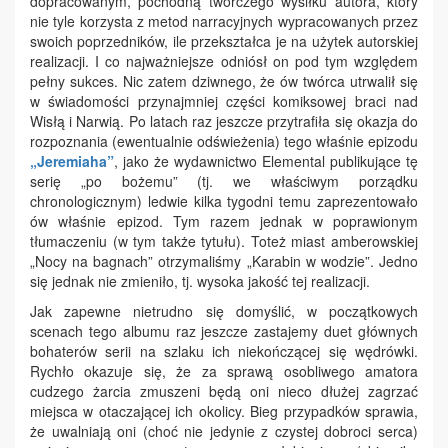
dopracowanym, pochodną twórczego wysiłku autora, który
nie tyle korzysta z metod narracyjnych wypracowanych przez
swoich poprzedników, ile przekształca je na użytek autorskiej
realizacji. I co najważniejsze odniósł on pod tym względem
pełny sukces. Nic zatem dziwnego, że ów twórca utrwalił się
w świadomości przynajmniej części komiksowej braci nad
Wisłą i Narwią. Po latach raz jeszcze przytrafiła się okazja do
rozpoznania (ewentualnie odświeżenia) tego właśnie epizodu
„Jeremiaha”
, jako że wydawnictwo Elemental publikujące tę
serię „po bożemu” (tj. we właściwym porządku
chronologicznym) ledwie kilka tygodni temu zaprezentowało
ów właśnie epizod. Tym razem jednak w poprawionym
tłumaczeniu (w tym także tytułu). Toteż miast amberowskiej
„Nocy na bagnach” otrzymaliśmy „Karabin w wodzie”. Jedno
się jednak nie zmieniło, tj. wysoka jakość tej realizacji.
Jak zapewne nietrudno się domyślić, w początkowych
scenach tego albumu raz jeszcze zastajemy duet głównych
bohaterów serii na szlaku ich niekończącej się wędrówki.
Rychło okazuje się, że za sprawą osobliwego amatora
cudzego żarcia zmuszeni będą oni nieco dłużej zagrzać
miejsca w otaczającej ich okolicy. Bieg przypadków sprawia,
że uwalniają oni (choć nie jedynie z czystej dobroci serca)