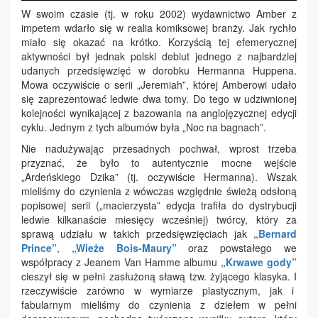
W swoim czasie (tj. w roku 2002) wydawnictwo Amber z
impetem wdarło się w realia komiksowej branży. Jak rychło
miało się okazać na krótko. Korzyścią tej efemerycznej
aktywności był jednak polski debiut jednego z najbardziej
udanych przedsięwzięć w dorobku Hermanna Huppena.
Mowa oczywiście o serii „Jeremiah”, której Amberowi udało
się zaprezentować ledwie dwa tomy. Do tego w udziwnionej
kolejności wynikającej z bazowania na anglojęzycznej edycji
cyklu. Jednym z tych albumów była „Noc na bagnach”.
Nie nadużywając przesadnych pochwał, wprost trzeba
przyznać, że było to autentycznie mocne wejście
„Ardeńskiego Dzika” (tj. oczywiście Hermanna). Wszak
mieliśmy do czynienia z wówczas względnie świeżą odsłoną
popisowej serii („macierzysta” edycja trafiła do dystrybucji
ledwie kilkanaście miesięcy wcześniej) twórcy, który za
sprawą udziału w takich przedsięwzięciach jak
„Bernard
Prince”
,
„Wieże Bois-Maury”
oraz powstałego we
współpracy z Jeanem Van Hamme albumu
„Krwawe gody”
cieszył się w pełni zasłużoną sławą tzw. żyjącego klasyka. I
rzeczywiście zarówno w wymiarze plastycznym, jak i
fabularnym mieliśmy do czynienia z dziełem w pełni