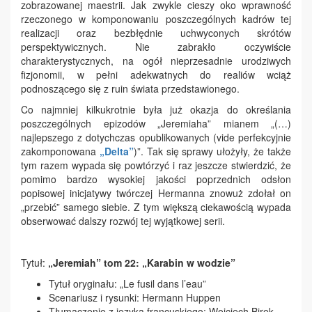
zobrazowanej maestrii. Jak zwykle cieszy oko wprawność
rzeczonego w komponowaniu poszczególnych kadrów tej
realizacji oraz bezbłędnie uchwyconych skrótów
perspektywicznych. Nie zabrakło oczywiście
charakterystycznych, na ogół nieprzesadnie urodziwych
fizjonomii, w pełni adekwatnych do realiów wciąż
podnoszącego się z ruin świata przedstawionego.
Co najmniej kilkukrotnie była już okazja do określania
poszczególnych epizodów „Jeremiaha” mianem „(…)
najlepszego z dotychczas opublikowanych (vide perfekcyjnie
zakomponowana
„Delta”
)”. Tak się sprawy ułożyły, że także
tym razem wypada się powtórzyć i raz jeszcze stwierdzić, że
pomimo bardzo wysokiej jakości poprzednich odsłon
popisowej inicjatywy twórczej Hermanna znowuż zdołał on
„przebić” samego siebie. Z tym większą ciekawością wypada
obserwować dalszy rozwój tej wyjątkowej serii.
Tytuł:
„Jeremiah” tom 22: „Karabin w wodzie”
Tytuł oryginału: „Le fusil dans l’eau”
Scenariusz i rysunki: Hermann Huppen
Tłumaczenie z języka francuskiego: Wojciech Birek