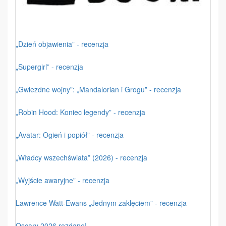
„Dzień objawienia” - recenzja
„Supergirl” - recenzja
„Gwiezdne wojny”: „Mandalorian i Grogu” - recenzja
„Robin Hood: Koniec legendy” - recenzja
„Avatar: Ogień i popiół” - recenzja
„Władcy wszechświata” (2026) - recenzja
„Wyjście awaryjne” - recenzja
Lawrence Watt-Ewans „Jednym zaklęciem” - recenzja
Oscary 2026 rozdane!