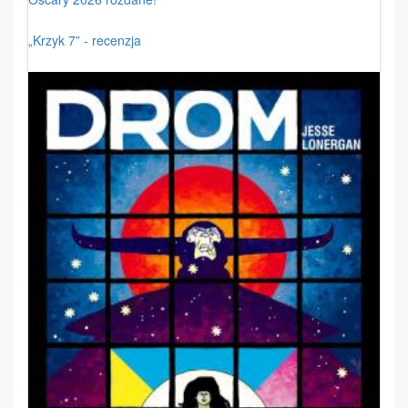
„Krzyk 7” - recenzja