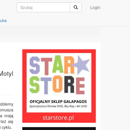
Login
auka
Motyl
problemy
wymusza
ia mają
też się
 cyklu.