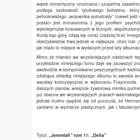
wątek romantyczny urozmaica i uzupełnia zasadnicz
podlega osobowość tytułowego bohatera, któr
pełnokrwistego „wojownika autostrady” (nawet jeśli
postaci jest immanentna z jego profilem psych
wykolejeńców forsowanych w licznych, współczesny
Kurdy’ego górę zdają się coraz częściej brać inneg
obieżyświatów trwa jednak w najlepsze, choć rola „
jak miało to miejsce w wydanych przed laty albumac
Mimo że również we wcześniejszych odsłonach tego
przykładzie niniejszego tomu daje się zauważyć z
swobodzie w komponowaniu poszczególnych kadrów, 
zdobiąca okładkę niniejszego albumu to swoista an
warstwy kolorystycznej w wykonaniu Fraymonda. 
dalszych planów, wreszcie żywiołowa mimika portre
już obecne we wcześniejszych pracach walońskiego 
jednak trudno opędzić się od poczucia, że Herman
zarówno w wymiarze 
Tytuł:
„Jeremiah” tom 11: „Delta"