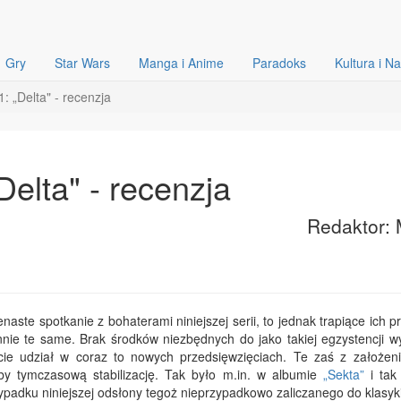
Gry
Star Wars
Manga i Anime
Paradoks
Kultura i N
: „Delta" - recenzja
Delta" - recenzja
Redaktor: 
naste spotkanie z bohaterami niniejszej serii, to jednak trapiące ich 
nnie te same. Brak środków niezbędnych do jako takiej egzystencji 
ie udział w coraz to nowych przedsięwzięciach. Te zaś z założen
y tymczasową stabilizację. Tak było m.in. w albumie
„Sekta”
i tak 
padku niniejszej odsłony tegoż nieprzypadkowo zaliczanego do klasyki