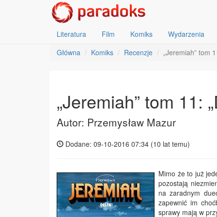
Literatura
Film
Komiks
Wydarzenia
Główna
Komiks
Recenzje
„Jeremiah” tom 11
„Jeremiah” tom 11: „
Autor: Przemysław Mazur
Dodane: 09-10-2016 07:34 (
10 lat temu
)
Mimo że to już jede
pozostają niezmie
na zaradnym duec
zapewnić im choćb
sprawy mają w przy