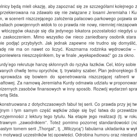
lnicy będą mieli okazję, aby zapoznać się ze szczegółami kolejnego z
 przekierowana na zdawało się nie związane z losami Jeremiaha i Ku
m, w scenerii niszczejącego założenia pałacowo-parkowego pojawia się
ealiach powojennych widok to co prawda nie nowy, niemniej niezapowi
włóczęgów okazuje się dla jedynego lokatora pozostałości niegdyś ur
m zaskoczeniem. Mimo wszystko ów nieco zaniedbany osobnik stara 
ie podjąć przybyłych. Jak jednak zapewne nie trudno się domyślić,
ładę nie ma on nawet co liczyć. Koszmarna rodzinka wędrowców –
 – poniewiera nieszczęśnikiem, by w finale „wyekspediować” go za okno.
y’ego rekrutuje hanzę skłonnych do ryzyka łazików. Cel, który sobie 
anych chwilę temu oprychów, tj. trywialny szaber. Plan jednorękiego 
 sprowadza się bowiem do spenetrowania niszczejącej rafinerii w 
opy naftowej. Za namową Jeremiaha Kurdy odmawia udziału w proponow
a mizernych zasobów finansowych w inny sposób. Rozwój wydarzeń spra
ertą Sida.
skonstruowana z dotychczasowych fabuł tej serii. Co prawda przy jej t
yjnym i tym samym część wątków zdaje się być łatwa do przewidze
zyjemności z lektury tego tytułu. Na etapie jego realizacji (tj. w ro
trawnym „zawodnikiem”. Toteż pomimo pozornej standardowości (
n
stym tomem serii „Thorgal”, tj. „Wilczycą”) fabularna układanka w wy
m motywacji uczestników tej opowieści. Odrobina humoru oraz niestan