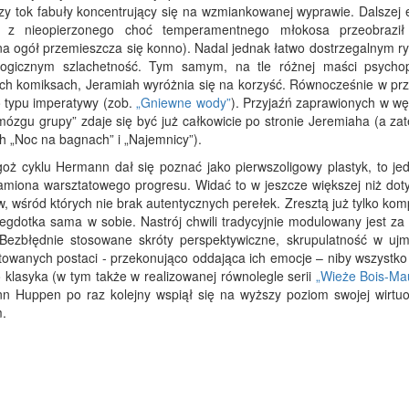
y tok fabuły koncentrujący się na wzmiankowanej wyprawie. Dalszej e
y z nieopierzonego choć temperamentnego młokosa przeobrazi
 na ogół przemieszcza się konno). Nadal jednak łatwo dostrzegalnym r
ologicznym szlachetność. Tym samym, na tle różnej maści psycho
ch komiksach, Jeramiah wyróżnia się na korzyść. Równocześnie w pr
o typu imperatywy (zob.
„Gniewne wody”
). Przyjaźń zaprawionych w w
mózgu grupy” zdaje się być już całkowicie po stronie Jeremiaha (a za
h „Noc na bagnach” i „Najemnicy”).
ż cyklu Hermann dał się poznać jako pierwszoligowy plastyk, to je
namiona warsztatowego progresu. Widać to w jeszcze większej niż dot
wśród których nie brak autentycznych perełek. Zresztą już tylko kom
egdotka sama w sobie. Nastrój chwili tradycyjnie modulowany jest za
Bezbłędnie stosowane skróty perspektywiczne, skrupulatność w uj
towanych postaci - przekonująco oddająca ich emocje – niby wszystko 
klasyka (w tym także w realizowanej równolegle serii
„Wieże Bois-Ma
n Huppen po raz kolejny wspiął się na wyższy poziom swojej wirtuozj
plastycznym, jak i fabularn