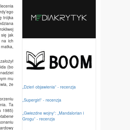
lecenia
rdy’ego
 trójka
edziana
okliwej
się jak
 na ich
 matka,
założył
Sida (bo
nadziei
anym mu
wia, że
„Dzień objawienia” - recenzja
worzeniu
„Supergirl” - recenzja
nia. Ta
ku 1985)
„Gwiezdne wojny”: „Mandalorian i
otabene
Grogu” - recenzja
konaniu
dardowy