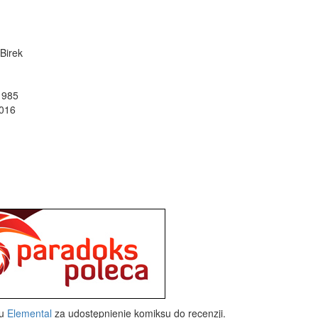
Birek
k1985
2016
wu
Elemental
za udostępnienie komiksu do recenzji.