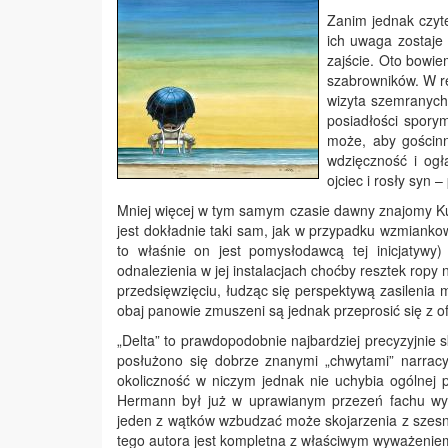
Zanim jednak czyte
ich uwaga zostaje
zajście. Oto bowie
szabrowników. W r
wizyta szemranych 
posiadłości spory
może, aby gościnn
wdzięczność i og
ojciec i rosły syn
Mniej więcej w tym samym czasie dawny znajomy Kurd
jest dokładnie taki sam, jak w przypadku wzmiankow
to właśnie on jest pomysłodawcą tej inicjatywy)
odnalezienia w jej instalacjach choćby resztek r
przedsięwzięciu, łudząc się perspektywą zasileni
obaj panowie zmuszeni są jednak przeprosić się z of
„Delta” to prawdopodobnie najbardziej precyzyjnie 
posłużono się dobrze znanymi „chwytami” narrac
okoliczność w niczym jednak nie uchybia ogólnej pr
Hermann był już w uprawianym przezeń fachu wy
jeden z wątków wzbudzać może skojarzenia z szesna
tego autora jest kompletna z właściwym wyważenie