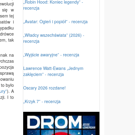
„Robin Hood: Koniec legendy” -
wolucji
recenzja
ł się w
ysem tej
„Avatar: Ogień i popiół” - recenzja
patów i
zypadku
ędrówce
„Władcy wszechświata” (2026) -
tem, tak
recenzja
„Wyjście awaryjne” - recenzja
dnak na
ychczas
pozycja
Lawrence Watt-Ewans „Jednym
 sprawą
zaklęciem” - recenzja
mowaniu
to było
Oscary 2026 rozdane!
ury”
). A
i. I to
„Krzyk 7” - recenzja
ym.