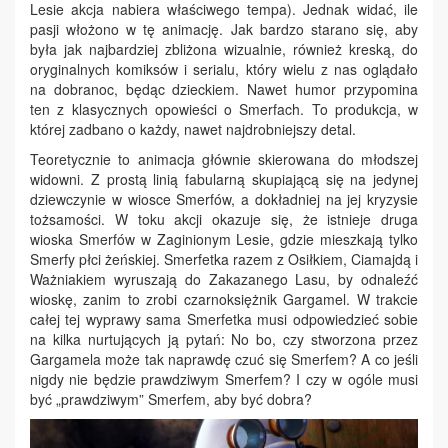
Lesie akcja nabiera właściwego tempa). Jednak widać, ile
pasji włożono w tę animację. Jak bardzo starano się, aby
była jak najbardziej zbliżona wizualnie, również kreską, do
oryginalnych komiksów i serialu, który wielu z nas oglądało
na dobranoc, będąc dzieckiem. Nawet humor przypomina
ten z klasycznych opowieści o Smerfach. To produkcja, w
której zadbano o każdy, nawet najdrobniejszy detal.
Teoretycznie to animacja głównie skierowana do młodszej
widowni. Z prostą linią fabularną skupiającą się na jedynej
dziewczynie w wiosce Smerfów, a dokładniej na jej kryzysie
tożsamości. W toku akcji okazuje się, że istnieje druga
wioska Smerfów w Zaginionym Lesie, gdzie mieszkają tylko
Smerfy płci żeńskiej. Smerfetka razem z Osiłkiem, Ciamajdą i
Ważniakiem wyruszają do Zakazanego Lasu, by odnaleźć
wioskę, zanim to zrobi czarnoksiężnik Gargamel. W trakcie
całej tej wyprawy sama Smerfetka musi odpowiedzieć sobie
na kilka nurtujących ją pytań: No bo, czy stworzona przez
Gargamela może tak naprawdę czuć się Smerfem? A co jeśli
nigdy nie będzie prawdziwym Smerfem? I czy w ogóle musi
być „prawdziwym” Smerfem, aby być dobra?