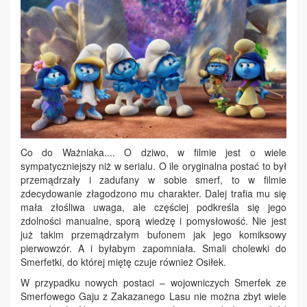
Co do Ważniaka.... O dziwo, w filmie jest o wiele
sympatyczniejszy niż w serialu. O ile oryginalna postać to był
przemądrzały i zadufany w sobie smerf, to w filmie
zdecydowanie złagodzono mu charakter. Dalej trafia mu się
mała złośliwa uwaga, ale częściej podkreśla się jego
zdolności manualne, sporą wiedzę i pomysłowość. Nie jest
już takim przemądrzałym bufonem jak jego komiksowy
pierwowzór. A i byłabym zapomniała. Smali cholewki do
Smerfetki, do której miętę czuje również Osiłek.
W przypadku nowych postaci – wojowniczych Smerfek ze
Smerfowego Gaju z Zakazanego Lasu nie można zbyt wiele