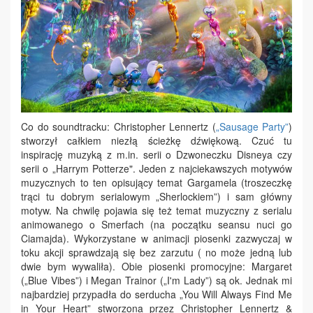
Co do soundtracku: Christopher Lennertz (
„Sausage Party”
)
stworzył całkiem niezłą ścieżkę dźwiękową. Czuć tu
inspirację muzyką z m.in. serii o Dzwoneczku Disneya czy
serii o „Harrym Potterze". Jeden z najciekawszych motywów
muzycznych to ten opisujący temat Gargamela (troszeczkę
trąci tu dobrym serialowym „Sherlockiem”) i sam główny
motyw. Na chwilę pojawia się też temat muzyczny z serialu
animowanego o Smerfach (na początku seansu nuci go
Ciamajda). Wykorzystane w animacji piosenki zazwyczaj w
toku akcji sprawdzają się bez zarzutu ( no może jedną lub
dwie bym wywaliła). Obie piosenki promocyjne: Margaret
(„Blue Vibes”) i Megan Trainor („I'm Lady”) są ok. Jednak mi
najbardziej przypadła do serducha „You Will Always Find Me
in Your Heart” stworzona przez Christopher Lennertz &