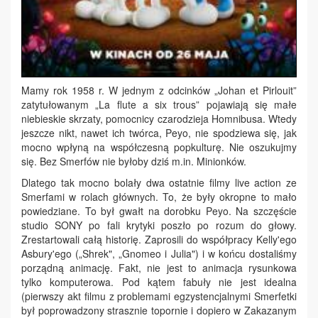
Mamy rok 1958 r. W jednym z odcinków „Johan et Pirlouit”
zatytułowanym „La flute a six trous” pojawiają się małe
niebieskie skrzaty, pomocnicy czarodzieja Homnibusa. Wtedy
jeszcze nikt, nawet ich twórca, Peyo, nie spodziewa się, jak
mocno wpłyną na współczesną popkulturę. Nie oszukujmy
się. Bez Smerfów nie byłoby dziś m.in. Minionków.
Dlatego tak mocno bolały dwa ostatnie filmy live action ze
Smerfami w rolach głównych. To, że były okropne to mało
powiedziane. To był gwałt na dorobku Peyo. Na szczęście
studio SONY po fali krytyki poszło po rozum do głowy.
Zrestartowali całą historię. Zaprosili do współpracy Kelly'ego
Asbury'ego („Shrek", „Gnomeo i Julia") i w końcu dostaliśmy
porządną animację. Fakt, nie jest to animacja rysunkowa
tylko komputerowa. Pod kątem fabuły nie jest idealna
(pierwszy akt filmu z problemami egzystencjalnymi Smerfetki
był poprowadzony strasznie topornie i dopiero w Zakazanym