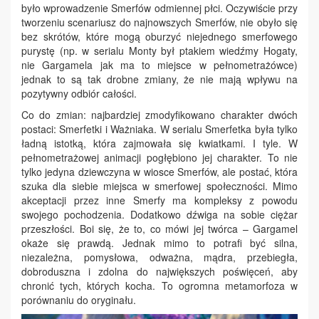
było wprowadzenie Smerfów odmiennej płci. Oczywiście przy
tworzeniu scenariusz do najnowszych Smerfów, nie obyło się
bez skrótów, które mogą oburzyć niejednego smerfowego
purystę (np. w serialu Monty był ptakiem wiedźmy Hogaty,
nie Gargamela jak ma to miejsce w pełnometrażówce)
jednak to są tak drobne zmiany, że nie mają wpływu na
pozytywny odbiór całości.
Co do zmian: najbardziej zmodyfikowano charakter dwóch
postaci: Smerfetki i Ważniaka. W serialu Smerfetka była tylko
ładną istotką, która zajmowała się kwiatkami. I tyle. W
pełnometrażowej animacji pogłębiono jej charakter. To nie
tylko jedyna dziewczyna w wiosce Smerfów, ale postać, która
szuka dla siebie miejsca w smerfowej społeczności. Mimo
akceptacji przez inne Smerfy ma kompleksy z powodu
swojego pochodzenia. Dodatkowo dźwiga na sobie ciężar
przeszłości. Boi się, że to, co mówi jej twórca – Gargamel
okaże się prawdą. Jednak mimo to potrafi być silna,
niezależna, pomysłowa, odważna, mądra, przebiegła,
dobroduszna i zdolna do największych poświęceń, aby
chronić tych, których kocha. To ogromna metamorfoza w
porównaniu do oryginału.