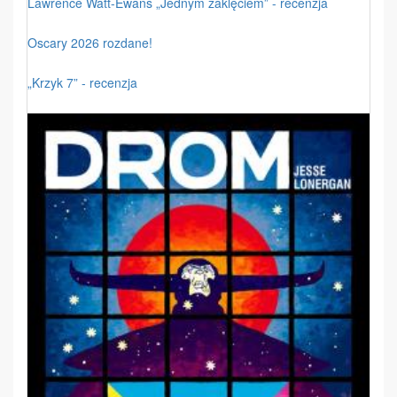
Lawrence Watt-Ewans „Jednym zaklęciem” - recenzja
Oscary 2026 rozdane!
„Krzyk 7” - recenzja