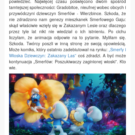
powiedzieć. Najwięcej czasu poświęcono dwóm spośród
tamtejszej społeczności: Gradobitce, nieufnej wobec obcych i
przywódczyni dziewczyn Smerfów - Wierzbince. Szkoda, że
nie zdradzono nam genezy mieszkanek Smerfowego Gaju:
skąd właściwie wzięły się w Zakazanym Lesie oraz dlaczego
przez tyle lat nikt nie wiedział o ich istnieniu. Po cichu
liczyłam, że animacja odpowie na to pytanie. Myliłam się.
Szkoda. Twórcy poszli w inną stronę ze swoją opowieścią.
Może komiks, który ostatnio zadebiutował na rynku:
„Smerfy i
Wioska Dziewczyn: Zakazany Las”
coś zdradzi. A być może
kontynuacja „Smerfów: Poszukiwaczy zaginionej wioski”. Kto
wie.