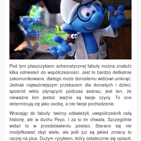
Pod tym płaszczykiem schematycznej fabuły można znaleźć
kilka odniesień do współczesności. Jest to bardzo delikatnie
zakomunikowane, dlatego może dorosłemu widzowi umknąć.
Jednak najważniejszym przekazem dla dorosłych i dzieci,
spośród wielu płynących podczas seansu, jest ten, że
nieważne kim jesteś: ważne są twoje czyny. To one
determinują cię jako osobę, a nie twoje pochodzenie.
Wracając do fabuły: twórcy odświeżyli, uwspółcześnili całą
historię, ale w duchu Peyo. I za to im chwała. Szczególnie
widać to w przedstawieniu postaci. Starano się nie
modyfikować zbyt wiele, ale jeśli już są jakieś zmiany to
raczej na plus. Dużym ryzykiem, który ostatecznie się opłacił,