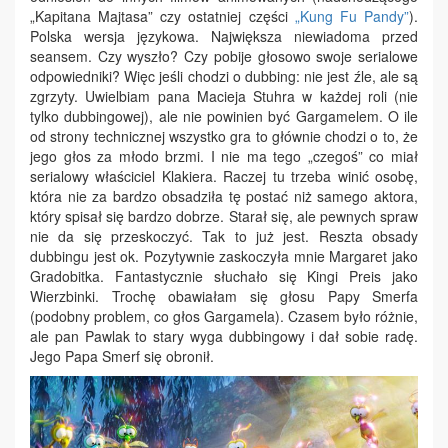
„Kapitana Majtasa” czy ostatniej części
„Kung Fu Pandy”
).
Polska wersja językowa. Największa niewiadoma przed
seansem. Czy wyszło? Czy pobije głosowo swoje serialowe
odpowiedniki? Więc jeśli chodzi o dubbing: nie jest źle, ale są
zgrzyty. Uwielbiam pana Macieja Stuhra w każdej roli (nie
tylko dubbingowej), ale nie powinien być Gargamelem. O ile
od strony technicznej wszystko gra to głównie chodzi o to, że
jego głos za młodo brzmi. I nie ma tego „czegoś” co miał
serialowy właściciel Klakiera. Raczej tu trzeba winić osobę,
która nie za bardzo obsadziła tę postać niż samego aktora,
który spisał się bardzo dobrze. Starał się, ale pewnych spraw
nie da się przeskoczyć. Tak to już jest. Reszta obsady
dubbingu jest ok. Pozytywnie zaskoczyła mnie Margaret jako
Gradobitka. Fantastycznie słuchało się Kingi Preis jako
Wierzbinki. Trochę obawiałam się głosu Papy Smerfa
(podobny problem, co głos Gargamela). Czasem było różnie,
ale pan Pawlak to stary wyga dubbingowy i dał sobie radę.
Jego Papa Smerf się obronił.