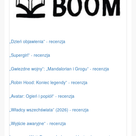
„Dzień objawienia” - recenzja
„Supergirl” - recenzja
„Gwiezdne wojny”: „Mandalorian i Grogu” - recenzja
„Robin Hood: Koniec legendy” - recenzja
„Avatar: Ogień i popiół” - recenzja
„Władcy wszechświata” (2026) - recenzja
„Wyjście awaryjne” - recenzja