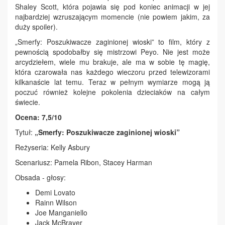
Shaley Scott, która pojawia się pod koniec animacji w jej
najbardziej wzruszającym momencie (nie powiem jakim, za
duży spoiler).
„Smerfy: Poszukiwacze zaginionej wioski” to film, który z
pewnością spodobałby się mistrzowi Peyo. Nie jest może
arcydziełem, wiele mu brakuje, ale ma w sobie tę magię,
która czarowała nas każdego wieczoru przed telewizorami
kilkanaście lat temu. Teraz w pełnym wymiarze mogą ją
poczuć również kolejne pokolenia dzieciaków na całym
świecie.
Ocena: 7,5/10
Tytuł:
„Smerfy: Poszukiwacze zaginionej wioski”
Reżyseria:
Kelly Asbury
Scenariusz: Pamela Ribon, Stacey Harman
Obsada - głosy:
Demi Lovato
Rainn Wilson
Joe Manganiello
Jack McBrayer