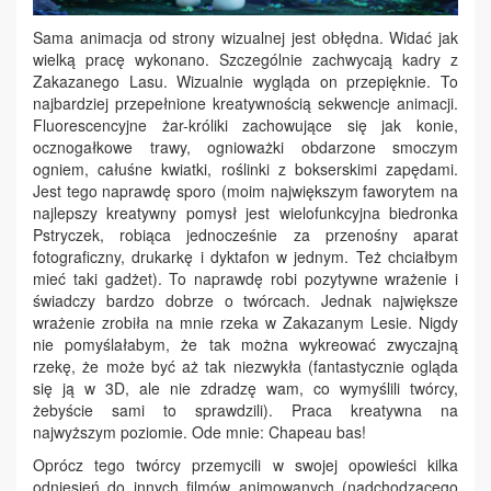
Sama animacja od strony wizualnej jest obłędna. Widać jak
wielką pracę wykonano. Szczególnie zachwycają kadry z
Zakazanego Lasu. Wizualnie wygląda on przepięknie. To
najbardziej przepełnione kreatywnością sekwencje animacji.
Fluorescencyjne żar-króliki zachowujące się jak konie,
ocznogałkowe trawy, ognioważki obdarzone smoczym
ogniem, całuśne kwiatki, roślinki z bokserskimi zapędami.
Jest tego naprawdę sporo (moim największym faworytem na
najlepszy kreatywny pomysł jest wielofunkcyjna biedronka
Pstryczek, robiąca jednocześnie za przenośny aparat
fotograficzny, drukarkę i dyktafon w jednym. Też chciałbym
mieć taki gadżet). To naprawdę robi pozytywne wrażenie i
świadczy bardzo dobrze o twórcach. Jednak największe
wrażenie zrobiła na mnie rzeka w Zakazanym Lesie. Nigdy
nie pomyślałabym, że tak można wykreować zwyczajną
rzekę, że może być aż tak niezwykła (fantastycznie ogląda
się ją w 3D, ale nie zdradzę wam, co wymyślili twórcy,
żebyście sami to sprawdzili). Praca kreatywna na
najwyższym poziomie. Ode mnie: Chapeau bas!
Oprócz tego twórcy przemycili w swojej opowieści kilka
odniesień do innych filmów animowanych (nadchodzącego