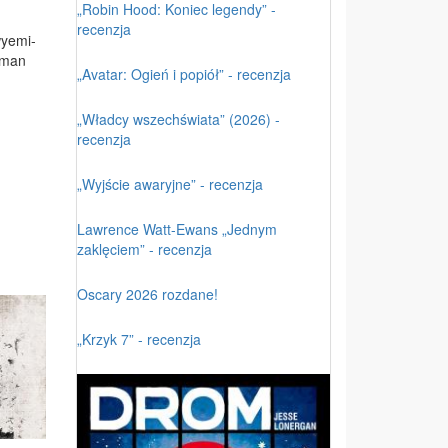
„Robin Hood: Koniec legendy” -
recenzja
wy­emi­
l­man
„Avatar: Ogień i popiół” - recenzja
„Władcy wszechświata” (2026) -
recenzja
„Wyjście awaryjne” - recenzja
Lawrence Watt-Ewans „Jednym
zaklęciem” - recenzja
Oscary 2026 rozdane!
„Krzyk 7” - recenzja