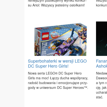
Ni­niej­szym pu­bli­ku­je­my wy­ni­ku kon­kur­
Wszyst­
su Ariol: Wszy­scy je­ste­śmy osioł­ka­mi!
kon­kur­
Superbohaterki w wersji LEGO
Fanar
DC Super Hero Girls!
Asho
No­wa se­ria LE­GO® DC Su­per He­ro
Nie­daw­
Girls ma moc! Łą­czy du­cha współ­pra­cy,
Daw­son
ra­dość bu­do­wa­nia i emo­cjo­nu­ją­ce przy­
a tym r
go­dy w uni­wer­sum DC Su­per He­ro­es™.
cję, jak
ucha­rak
stać.