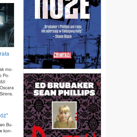
rała
 jak mo­
ko Po­
­dzi
 Osca­ra
 Si­rens.
róż"
­two Bu­
 w kon­