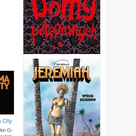
 City
 kin Ci­