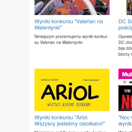
Wyniki konkursu "Valerian na
DC Su
Walentynki"
pości
Ni­niej­szym pre­zen­tu­je­my wy­ni­ki kon­kur­
Opo­wie
su Va­le­rian na Wa­len­tyn­ki.
DC cho­
bi­ja dz
bior­cy 
Wyniki konkursu "Ariol:
"Noc 
Wszyscy jesteśmy osiołkami!"
wynik