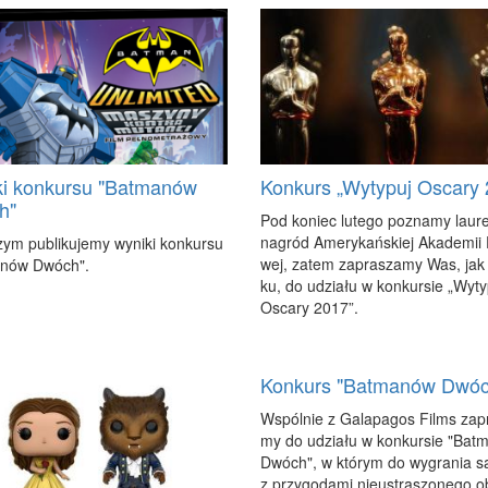
i konkursu "Batmanów
Konkurs „Wytypuj Oscary 
h"
Pod ko­niec lu­te­go po­zna­my lau­r
na­gród Ame­ry­kań­skiej Aka­de­mii 
szym pu­bli­ku­je­my wy­ni­ki kon­kur­su
wej, za­tem za­pra­sza­my Was, jak
a­nów Dwóch".
ku, do udzia­łu w kon­kur­sie „Wy­ty
Osca­ry 2017”.
Konkurs "Batmanów Dwóc
Wspól­nie z Ga­la­pa­gos Films za­p
my do udzia­łu w kon­kur­sie "Bat­
Dwóch", w któ­rym do wy­gra­nia są
z przy­go­da­mi nie­ustra­szo­ne­go 