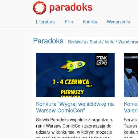
Literatura
Film
Komiks
Wydarzenia
Paradoks
Redakcja
/
Statut
/
Varia
/
Współpra
Konkurs "Wygraj wejściówkę na
Konku
Warsaw ComicCon"
Valer
Ser­wis Pa­ra­doks wspól­nie z or­ga­ni­za­to­
Ser­wis
ra­mi War­saw Co­mic­Con za­pra­sza­ją do
Tau­rus
udzia­łu w kon­kur­sie, w któ­rym mo­że­cie
kon­kur­
wy­grać aż dwa­dzie­ścia wej­śció­wek na
nem.