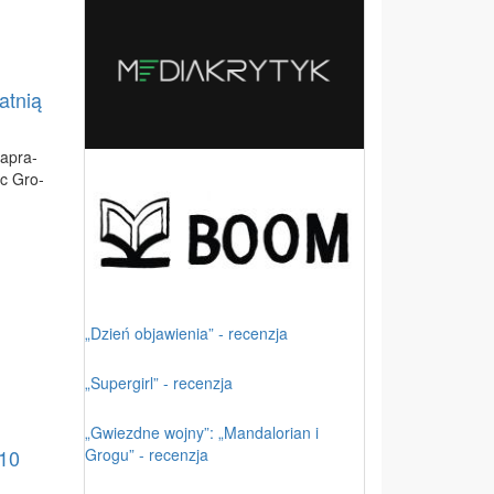
atnią
za­pra­
oc Gro­
„Dzień objawienia” - recenzja
„Supergirl” - recenzja
„Gwiezdne wojny”: „Mandalorian i
Grogu” - recenzja
 10