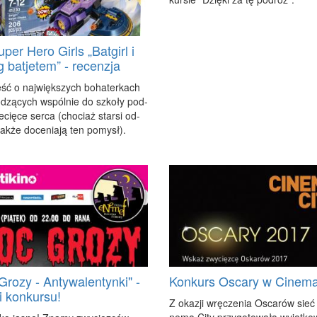
per Hero Girls „Batgirl i
g batjetem” - recenzja
ść o naj­więk­szych bo­ha­ter­kach
dzą­cych wspól­nie do szko­ły pod­
ie­cię­ce ser­ca (cho­ciaż star­si od­
tak­że do­ce­nia­ją ten po­mysł).
Grozy - Antywalentynki" -
Konkurs Oscary w Cinema
i konkursu!
Z oka­zji wrę­cze­nia Osca­rów sieć