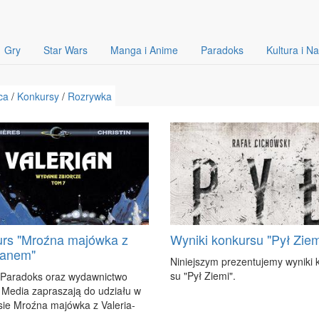
Gry
Star Wars
Manga i Anime
Paradoks
Kultura i N
ca
/
Konkursy
/
Rozrywka
rs "Mroźna majówka z
Wyniki konkursu "Pył Ziem
ianem"
Ni­niej­szym pre­zen­tu­je­my wy­ni­ki
su "Pył Zie­mi".
 Pa­ra­doks oraz wy­daw­nic­two
 Me­dia za­pra­sza­ją do udzia­łu w
sie Mroź­na ma­jów­ka z Va­le­ria­