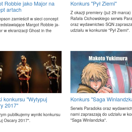
t Robbie jako Major na
Konkurs "Pył Ziemi"
pt artach
Z oka­zji pre­mie­ry (już 29 mar­ca) 
Ra­fa­ła Ci­chow­skie­go ser­wis Pa­r
p­son za­mie­ścił w sie­ci con­cept
oraz wy­daw­nic­two SQN za­pra­sza
zed­sta­wia­ją­ce Mar­got Rob­bie ja­
udzia­łu w kon­kur­sie "Pył Zie­mi".
r w ekra­ni­za­cji Ghost in the
i konkursu "Wytypuj
Konkurs "Saga Winlandzk
y 2017"
Ser­wis Pa­ra­doks oraz wy­daw­nic
na­mi za­pra­sza­ją do udzia­łu w kon
szym pu­bli­ku­je­my wy­ni­ki kon­kur­su
"Sa­ga Win­landz­ka".
puj Osca­ry 2017".