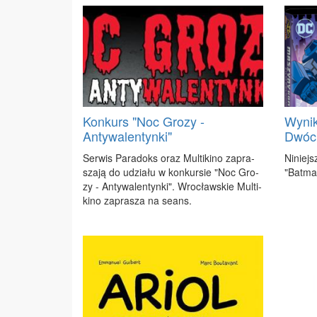
Konkurs "Noc Grozy -
Wynik
Antywalentynki"
Dwóc
Ser­wis Pa­ra­doks oraz Mul­ti­ki­no za­pra­
Ni­niej­
sza­ją do udzia­łu w kon­kur­sie "Noc Gro­
"Bat­m
zy - An­ty­wa­len­tyn­ki". Wro­cław­skie Mul­ti­
ki­no za­pra­sza na se­ans.