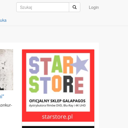
Login
auka
i"
 kon­kur­