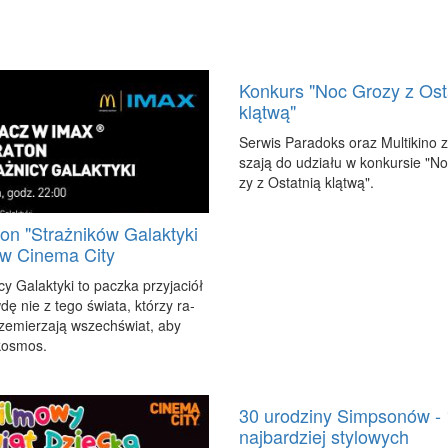
Konkurs "Noc Grozy z Ost
klątwą"
Ser­wis Pa­ra­doks oraz Mul­ti­ki­no 
sza­ją do udzia­łu w kon­kur­sie "N
zy z Ostat­nią klą­twą".
on "Strażników Galaktyki
" w Cinema City
­cy Ga­lak­ty­ki to pacz­ka przy­ja­ciół
dę nie z te­go świa­ta, któ­rzy ra­
e­mie­rza­ją wszech­świat, aby
 ko­smos.
30 urodziny Simpsonów -
najbardziej stylowych