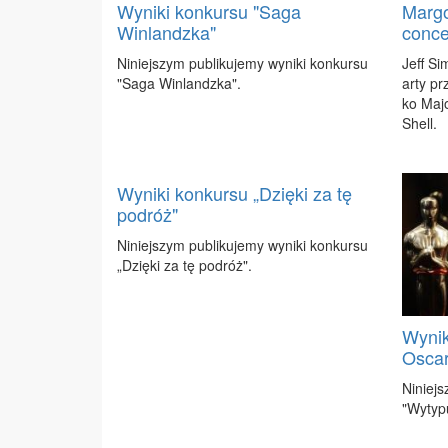
Wyniki konkursu "Saga
Margo
Winlandzka"
conce
Ni­niej­szym pu­bli­ku­je­my wy­ni­ki kon­kur­su
Jeff Sim
"Sa­ga Win­landz­ka".
ar­ty pr
ko Ma­jo
Shell.
Wyniki konkursu „Dzięki za tę
podróż"
Ni­niej­szym pu­bli­ku­je­my wy­ni­ki kon­kur­su
„Dzię­ki za tę po­dróż".
Wynik
Oscar
Ni­niej­
"Wy­ty­