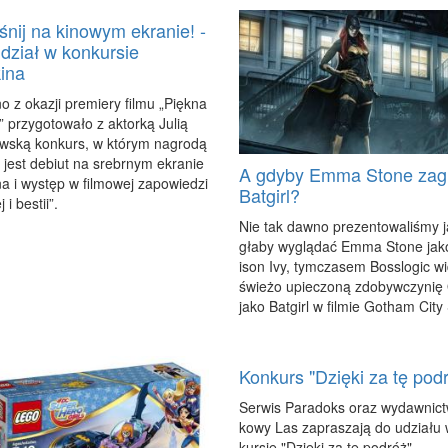
śnij na kinowym ekranie! -
dział w konkursie
kina
i­no z oka­zji pre­mie­ry fil­mu „Pięk­na
” przy­go­to­wa­ło z ak­tor­ką Ju­lią
w­ską kon­kurs, w któ­rym na­gro­dą
 jest de­biut na srebr­nym ekra­nie
A gdyby Emma Stone zag
i­na i wy­stęp w fil­mo­wej za­po­wie­dzi
Batgirl?
 i be­stii”.
Nie tak daw­no pre­zen­to­wa­li­śmy
gła­by wy­glą­dać Em­ma Sto­ne ja­
ison Ivy, tym­cza­sem Bos­slo­gic wi
świe­żo upie­czo­ną zdo­byw­czy­nię
ja­ko Bat­girl w fil­mie Go­tham Ci­ty
Konkurs "Dzięki za tę pod
Ser­wis Pa­ra­doks oraz wy­daw­nic
ko­wy Las za­pra­sza­ją do udzia­łu
kur­sie "Dzię­ki za tę po­dróż".