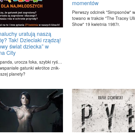
momentów
Pierw­szy od­ci­nek "Simp­so­nów" 
to­wa­no w trak­cie "The Tra­cey Ul­
Show" 19 kwiet­nia 1987r.
aluchy uratują naszą
tę? Tak! Dzieciaki rządzą!
owy świat dziecka” w
a City
 pan­da, uro­cza fo­ka, szyb­ki ryś…
spa­nia­łe ga­tun­ki wkrót­ce znik­
szej pla­ne­ty?