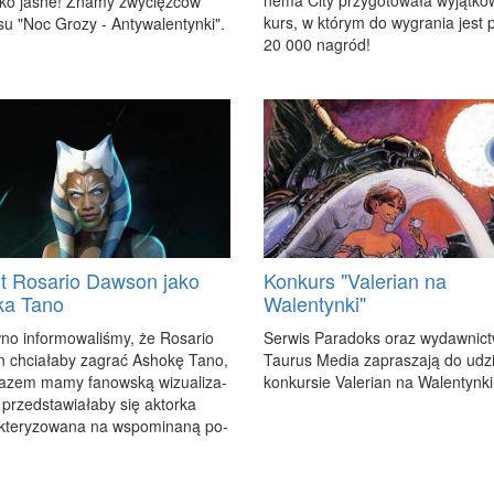
ne­ma Ci­ty przy­go­to­wa­ła wy­jąt­ko
ko ja­sne! Zna­my zwy­cięz­ców
kurs, w któ­rym do wy­gra­nia jest 
su "Noc Gro­zy - An­ty­wa­len­tyn­ki".
20 000 na­gród!
t Rosario Dawson jako
Konkurs "Valerian na
ka Tano
Walentynki"
no in­for­mo­wa­li­śmy, że Ro­sa­rio
Ser­wis Pa­ra­doks oraz wy­daw­nic­
 chcia­ła­by za­grać Asho­kę Ta­no,
Tau­rus Me­dia za­pra­sza­ją do udz
a­zem ma­my fa­now­ską wi­zu­ali­za­
kon­kur­sie Va­le­rian na Wa­len­tyn­ki
 przed­sta­wia­ła­by się ak­tor­ka
­te­ry­zo­wa­na na wspo­mi­na­ną po­