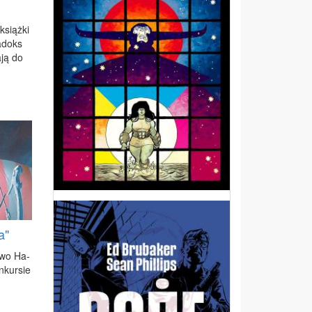
książ­ki
a­doks
­ją do
a"
­two Ha­
­kur­sie