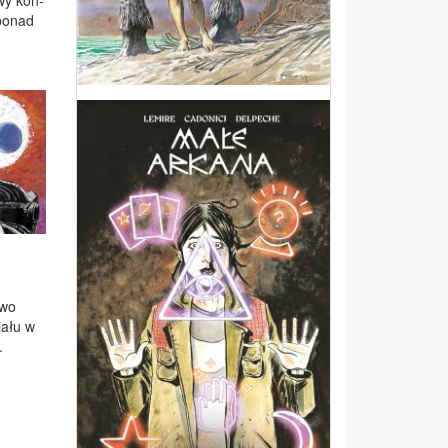
­wy kon­
po­nad
two
ia­łu w
.