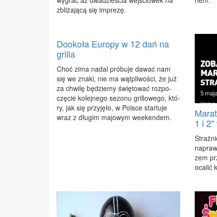
zbli­ża­ją­cą się im­pre­zę.
Dookoła Europy w 12 dań na
grilla
Choć zi­ma na­dal pró­bu­je da­wać nam
się we zna­ki, nie ma wąt­pli­wo­ści, że już
za chwi­lę bę­dzie­my świę­to­wać roz­po­
czę­cie ko­lej­ne­go se­zo­nu gril­lo­we­go, któ­
ry, jak się przy­ję­ło, w Pol­sce star­tu­je
Marat
wraz z dłu­gim ma­jo­wym week­en­dem.
1 i 2
Straż­ni
na­praw­
zem prz
oca­lić