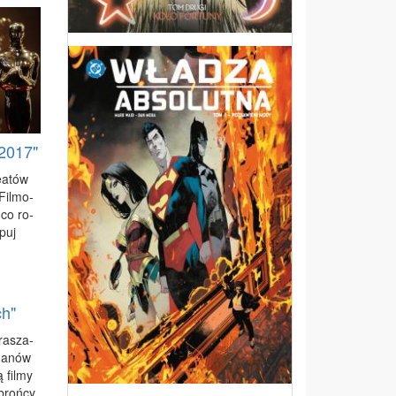
2017"
e­atów
Fil­mo­
 co ro­
­puj
h"
ra­sza­
ma­nów
 fil­my
obroń­cy