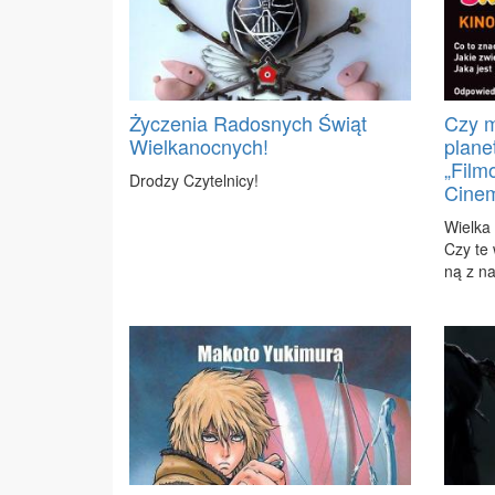
Życzenia Radosnych Świąt
Czy m
Wielkanocnych!
plane
„Film
Dro­dzy Czy­tel­ni­cy!
Cinem
Wiel­ka
Czy te w
ną z na­