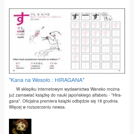
"Kana na Wesoło : HIRAGANA"
W skle­pi­ku in­ter­ne­to­wym wy­daw­nic­twa Wa­ne­ko moż­na
już za­ma­wiać książ­kę do na­uki ja­poń­skie­go al­fa­be­tu - "Hi­ra­
ga­na". Ofi­cjal­na pre­mie­ra książ­ki od­bę­dzie się 18 grud­nia.
Wię­cej w roz­sze­rze­niu new­sa.