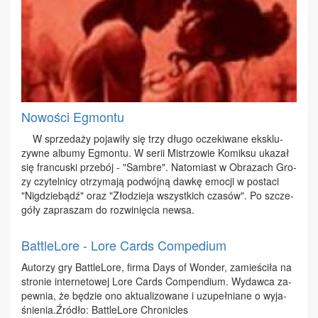
Nowości Egmontu
W sprze­da­ży po­ja­wi­ły się trzy dłu­go ocze­ki­wa­ne eks­klu­
zyw­ne al­bu­my Eg­mon­tu. W se­rii Mi­strzo­wie Ko­mik­su uka­zał
się fran­cu­ski prze­bój - "Sam­bre". Na­to­miast w Ob­ra­zach Gro­
zy czy­tel­ni­cy otrzy­ma­ją po­dwój­ną daw­kę emo­cji w po­sta­ci
"Nig­dzie­bądź" oraz "Zło­dzie­ja wszyst­kich cza­sów". Po szcze­
gó­ły za­pra­szam do roz­wi­nię­cia new­sa.
BattleLore - Lore Cards Compedium
Au­to­rzy gry Bat­tle­Lo­re, fir­ma Days of Won­der, za­mie­ści­ła na
stro­nie in­ter­ne­to­wej Lo­re Cards Com­pen­dium. Wy­daw­ca za­
pew­nia, że bę­dzie ono ak­tu­ali­zo­wa­ne i uzu­peł­nia­ne o wy­ja­
śnie­nia.Źró­dło: Bat­tle­Lo­re Chro­nic­les