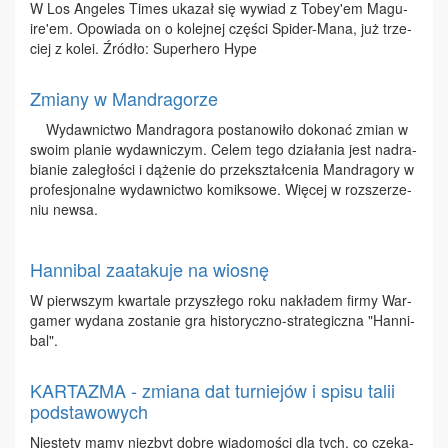
W Los An­ge­les Ti­mes uka­zał się wy­wiad z To­bey'em Ma­gu­
ire'em. Opo­wia­da on o ko­lej­nej czę­ści Spi­der-Ma­na, już trze­
ciej z ko­lei. Źró­dło: Su­per­he­ro Hy­pe
Zmiany w Mandragorze
Wy­daw­nic­two Man­dra­go­ra po­sta­no­wi­ło do­ko­nać zmian w
swo­im pla­nie wy­daw­ni­czym. Ce­lem te­go dzia­ła­nia jest nad­ra­
bia­nie za­le­gło­ści i dą­że­nie do prze­kształ­ce­nia Man­dra­go­ry w
pro­fe­sjo­nal­ne wy­daw­nic­two ko­mik­so­we. Wię­cej w roz­sze­rze­
niu new­sa.
Hannibal zaatakuje na wiosnę
W pierw­szym kwar­ta­le przy­szłe­go ro­ku na­kła­dem fir­my War­
ga­mer wy­da­na zo­sta­nie gra hi­sto­rycz­no-stra­te­gicz­na "Han­ni­
bal".
KARTAZMA - zmiana dat turniejów i spisu talii
podstawowych
Nie­ste­ty ma­my nie­zbyt do­bre wia­do­mo­ści dla tych, co cze­ka­