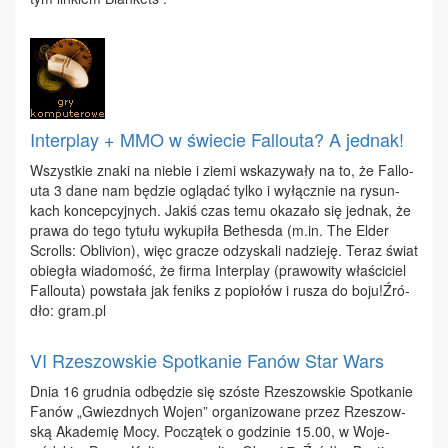
Interplay + MMO w świecie Fallouta? A jednak!
Wszyst­kie zna­ki na nie­bie i zie­mi wska­zy­wa­ły na to, że Fal­lo­
uta 3 da­ne nam bę­dzie oglą­dać tyl­ko i wy­łącz­nie na ry­sun­
kach kon­cep­cyj­nych. Ja­kiś czas te­mu oka­za­ło się jed­nak, że
pra­wa do te­go ty­tu­łu wy­ku­pi­ła Be­thes­da (m.​in. The El­der
Scrolls: Ob­li­vion), więc gra­cze od­zy­ska­li na­dzie­ję. Te­raz świat
obie­gła wia­do­mość, że fir­ma In­ter­play (pra­wo­wi­ty wła­ści­ciel
Fal­lo­uta) po­wsta­ła jak fe­niks z po­pio­łów i ru­sza do bo­ju!Źró­
dło: gram.​pl
VI Rzeszowskie Spotkanie Fanów Star Wars
Dnia 16 grud­nia od­bę­dzie się szó­ste Rze­szow­skie Spo­tka­nie
Fa­nów „Gwiezd­nych Wo­jen” or­ga­ni­zo­wa­ne przez Rze­szow­
ską Aka­de­mię Mo­cy. Po­czą­tek o go­dzi­nie 15.00, w Wo­je­