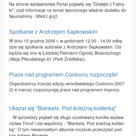
Na stro­nie wy­daw­nic­twa Por­tal po­ja­wi­ły się "Dźwię­ki z Fa­bry­
ki", czy­li in­for­ma­cje na te­mat two­rzo­ne­go wła­śnie do­dat­ku do
Neu­ro­shi­my - Mistrz gry2.
Spotkanie z Andrzejem Sapkowskim
W dniu 15 grud­nia 2006 r. w go­dzi­nach 12.00 - 14.00 od­bę­
dzie się spo­tka­nie au­tor­skie z An­drze­jem Sap­kow­skim. Od­
bę­dzie się ono w Łódz­kiej Pal­miar­ni Ogro­du Bo­ta­nicz­ne­go
(Ale­ja Pił­sud­skie­go 61 (Park Źró­dli­ska)).
Prace nad programem Coolconu rozpoczęte!
Or­ga­ni­za­to­rzy trze­ciej edy­cju wro­cław­skie­go Co­ol­co­nu 2007
(2-4 mar­ca) roz­po­czy­na­ją pra­ce nad pro­gra­mem im­pre­zy.
Ukazał się "Blankets. Pod śnieżną kołderką"
W sprze­da­ży po­ja­wił się dłu­go ocze­ki­wa­ny ko­miks wy­daw­
nic­twa Ti­mof i ci­si wspól­ni­cy - "Blan­kets. Pod śnież­ną koł­der­
ką". O tym nie­sa­mo­wi­tym al­bu­mie mo­że­cie prze­czy­tać pod
tym lin­kiem Blan­kets .