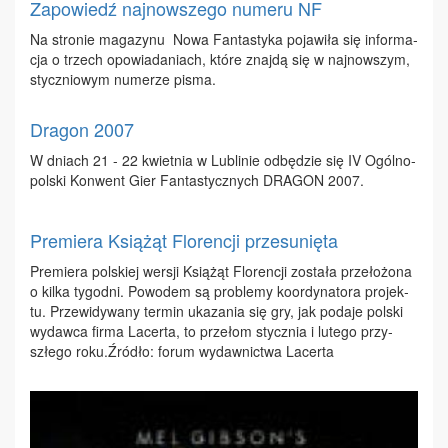
Zapowiedź najnowszego numeru NF
Na stro­nie ma­ga­zy­nu No­wa Fan­ta­sty­ka po­ja­wi­ła się in­for­ma­
cja o trzech opo­wia­da­niach, któ­re znaj­dą się w naj­now­szym,
stycz­nio­wym nu­me­rze pi­sma.
Dragon 2007
W dniach 21 - 22 kwiet­nia w Lu­bli­nie od­bę­dzie się IV Ogól­no­
pol­ski Kon­went Gier Fan­ta­stycz­nych DRA­GON 2007.
Premiera Książąt Florencji przesunięta
Pre­mie­ra pol­skiej wer­sji Ksią­żąt Flo­ren­cji zo­sta­ła prze­ło­żo­na
o kil­ka ty­go­dni. Po­wo­dem są pro­ble­my ko­or­dy­na­to­ra pro­jek­
tu. Prze­wi­dy­wa­ny ter­min uka­za­nia się gry, jak po­da­je pol­ski
wy­daw­ca fir­ma La­cer­ta, to prze­łom stycz­nia i lu­te­go przy­
szłe­go ro­ku.Źró­dło: fo­rum wy­daw­nic­twa La­cer­ta