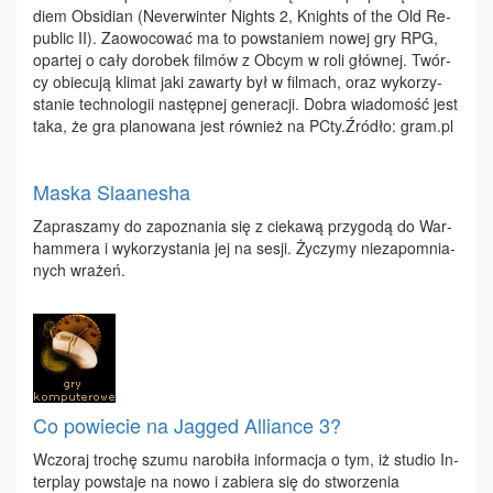
diem Ob­si­dian (Ne­ver­win­ter Ni­ghts 2, Kni­ghts of the Old Re­
pu­blic II). Za­owo­co­wać ma to po­wsta­niem no­wej gry RPG,
opar­tej o ca­ły do­ro­bek fil­mów z Ob­cym w ro­li głów­nej. Twór­
cy obie­cu­ją kli­mat ja­ki za­war­ty był w fil­mach, oraz wy­ko­rzy­
sta­nie tech­no­lo­gii na­stęp­nej ge­ne­ra­cji. Do­bra wia­do­mość jest
ta­ka, że gra pla­no­wa­na jest rów­nież na PCty.Źró­dło: gram.​pl
Maska Slaanesha
Za­pra­sza­my do za­po­zna­nia się z cie­ka­wą przy­go­dą do War­
ham­me­ra i wy­ko­rzy­sta­nia jej na se­sji. Ży­czy­my nie­za­po­mnia­
nych wra­żeń.
Co powiecie na Jagged Alliance 3?
Wczo­raj tro­chę szu­mu na­ro­bi­ła in­for­ma­cja o tym, iż stu­dio In­
ter­play po­wsta­je na no­wo i za­bie­ra się do stwo­rze­nia