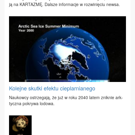
ją na KAR­TA­ZMĘ. Dal­sze in­for­ma­cje w roz­wi­nię­ciu new­sa.
Kolejne skutki efektu cieplarnianego
Na­ukow­cy ostrze­ga­ją, że już w ro­ku 2040 la­tem znik­nie ark­
tycz­na po­kry­wa lo­do­wa.