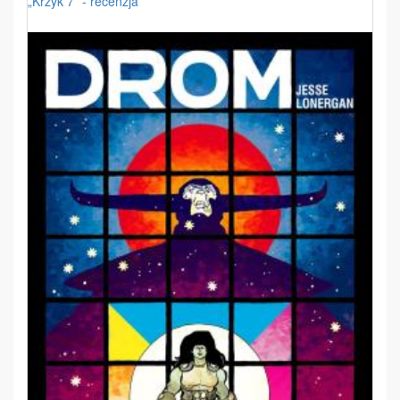
„Krzyk 7” - recenzja