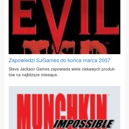
Zapowiedzi SJGames do końca marca 2007
Ste­ve Jack­son Ga­mes za­po­wia­da wie­le cie­ka­wych pro­duk­
tów na naj­bliż­sze mie­sią­ce.