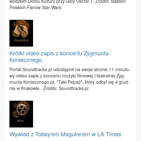
wódz­kim Do­mu Kul­tu­ry przy uli­cy Okrzei 7. Źró­dło: Ba­stion
Pol­skich Fa­nów Star Wars
Krótki video-zapis z koncertu Zygmunta
Koniecznego.
Por­tal Sou​ndtr​acks.​pl udo­stęp­nił na swo­je stro­nie 11 mi­nu­to­
wy vi­deo-za­pis z kon­cer­tu mu­zy­ki fil­mo­wej i te­atral­nej Zyg­
mun­ta Ko­niecz­ne­go pt. "Ta­ki Pej­zaż", któ­ry od­był się 4 grud­
nia w Kra­ko­wie. Źró­dło: Sou​ndtr​acks.​pl
Wywiad z Tobey'em Maguire'em w LA Times