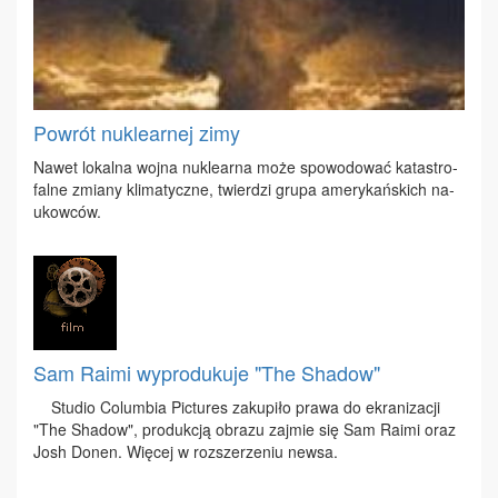
Powrót nuklearnej zimy
Na­wet lo­kal­na woj­na nu­kle­ar­na mo­że spo­wo­do­wać ka­ta­stro­
fal­ne zmia­ny kli­ma­tycz­ne, twier­dzi gru­pa ame­ry­kań­skich na­
ukow­ców.
Sam Raimi wyprodukuje "The Shadow"
Stu­dio Co­lum­bia Pic­tu­res za­ku­pi­ło pra­wa do ekra­ni­za­cji
"The Sha­dow", pro­duk­cją ob­ra­zu zaj­mie się Sam Ra­imi oraz
Josh Do­nen. Wię­cej w roz­sze­rze­niu new­sa.