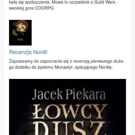
ka­ła się spo­lsz­cze­nia. Mo­wa tu oczy­wi­ście o Gu­ild Wars -
swo­istej grze CO­ORPG.
Recenzja Nordii
Za­pra­sza­my do za­po­zna­nia się z re­cen­zją pierw­sze­go du­że­
go do­dat­ku do sys­te­mu Mo­na­styr, opi­su­ją­ce­go Nor­dię.