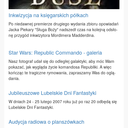
Inkwizycja na księgarskich półkach
Po nie­daw­nej pre­mie­rze dru­gie­go wy­da­nia zbio­ru opo­wia­dań
Jac­ka Pie­ka­ry "Słu­ga Bo­ży" nad­szedł czas na ko­lej­ną od­sło­
nę przy­gód in­kwi­zy­to­ra Mor­di­me­ra Mad­der­di­na.
Star Wars: Republic Commando - galeria
Nasz fo­to­graf udał się do od­le­głej ga­lak­ty­ki, aby móc Wam
po­ka­zać, jak wy­glą­da ży­cie ko­man­do­sa Re­pu­bli­ki. A więc
koń­cząc te tra­gicz­ne ry­mo­wa­nia, za­pra­sza­my Was do oglą­
da­nia.
Jubileuszowe Lubelskie Dni Fantastyki
W dniach 24 - 25 lu­te­go 2007 ro­ku już po raz 20 od­bę­dą się
Lu­bel­skie Dni Fan­ta­sty­ki.
Audycja radiowa o planszówkach