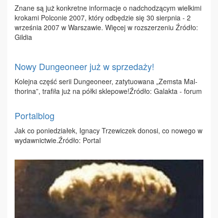
Zna­ne są już kon­kret­ne in­for­ma­cje o nad­cho­dzą­cym wiel­ki­mi
kro­ka­mi Po­lco­nie 2007, któ­ry od­bę­dzie się 30 sierp­nia - 2
wrze­śnia 2007 w War­sza­wie. Wię­cej w roz­sze­rze­niu Źró­dło:
Gil­dia
Nowy Dungeoneer już w sprzedaży!
Ko­lej­na część se­rii Dun­ge­one­er, za­ty­tu­owa­na „Ze­msta Mal­
tho­ri­na”, tra­fi­ła już na pół­ki skle­po­we!Źró­dło: Ga­lak­ta - fo­rum
Portalblog
Jak co po­nie­dzia­łek, Igna­cy Trze­wi­czek do­no­si, co no­we­go w
wy­daw­nic­twie.Źró­dło: Por­tal