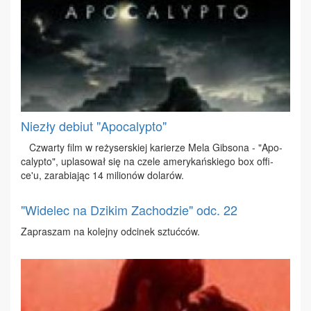
Niezły debiut "Apocalypto"
Czwar­ty film w re­ży­ser­skiej ka­rie­rze Me­la Gib­so­na - "Apo­
ca­lyp­to", upla­so­wał się na cze­le ame­ry­kań­skie­go box of­fi­
ce'u, za­ra­bia­jąc 14 mi­lio­nów do­la­rów.
"Widelec na Dzikim Zachodzie" odc. 22
Za­pra­szam na ko­lej­ny od­ci­nek sztuć­ców.