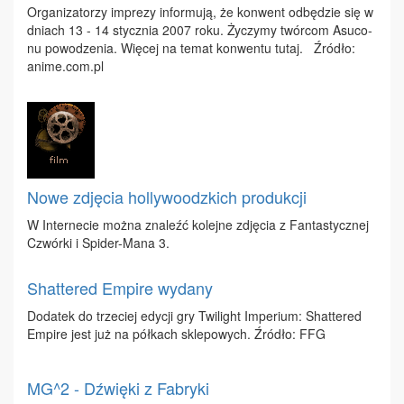
Or­ga­ni­za­to­rzy im­pre­zy in­for­mu­ją, że kon­went od­bę­dzie się w
dniach 13 - 14 stycz­nia 2007 ro­ku. Ży­czy­my twór­com Asu­co­
nu po­wo­dze­nia. Wię­cej na te­mat kon­wen­tu tu­taj. Źró­dło:
anime.​com.​pl
Nowe zdjęcia hollywoodzkich produkcji
W In­ter­ne­cie moż­na zna­leźć ko­lej­ne zdję­cia z Fan­ta­stycz­nej
Czwór­ki i Spi­der-Ma­na 3.
Shattered Empire wydany
Do­da­tek do trze­ciej edy­cji gry Twi­li­ght Im­pe­rium: Shat­te­red
Em­pi­re jest już na pół­kach skle­po­wych. Źró­dło: FFG
MG^2 - Dźwięki z Fabryki