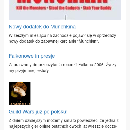
Nowy dodatek do Munchkina
W ze­szłym mie­sią­cu na za­cho­dzie po­ja­wił się w sprze­da­ży
no­wy do­da­tek do za­baw­nej kar­cian­ki "Munch­kin".
Falkonowe impresje
Za­pra­sza­my do prze­czy­ta­nia re­cen­zji Fal­ko­nu 2006. Ży­czy­
my przy­jem­nej lek­tu­ry.
Guild Wars już po polsku!
Z dniem dzi­siej­szym mo­że­my śmia­ło po­wie­dzieć, że jed­na z
naj­lep­szych gier on­li­ne ostat­nich dwóch lat wresz­cie do­cze­