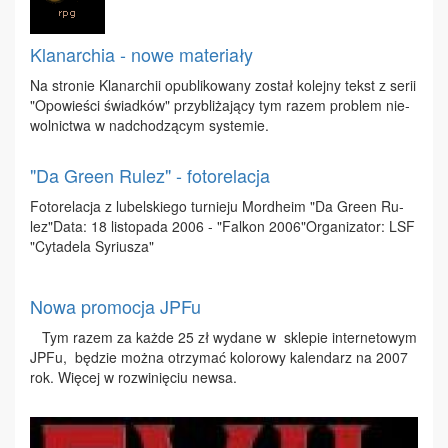
Klanarchia - nowe materiały
Na stro­nie Kla­nar­chii opu­bli­ko­wa­ny zo­stał ko­lej­ny tekst z se­rii
"Opo­wie­ści świad­ków" przy­bli­ża­ją­cy tym ra­zem pro­blem nie­
wol­nic­twa w nad­cho­dzą­cym sys­te­mie.
"Da Green Rulez" - fotorelacja
Fo­to­re­la­cja z lu­bel­skie­go tur­nie­ju Mor­dhe­im "Da Gre­en Ru­
lez"Da­ta: 18 li­sto­pa­da 2006 - "Fal­kon 2006"Or­ga­ni­za­tor: LSF
"Cy­ta­de­la Sy­riu­sza"
Nowa promocja JPFu
Tym ra­zem za każ­de 25 zł wy­da­ne w skle­pie in­ter­ne­to­wym
JPFu, bę­dzie moż­na otrzy­mać ko­lo­ro­wy ka­len­darz na 2007
rok. Wię­cej w roz­wi­nię­ciu new­sa.