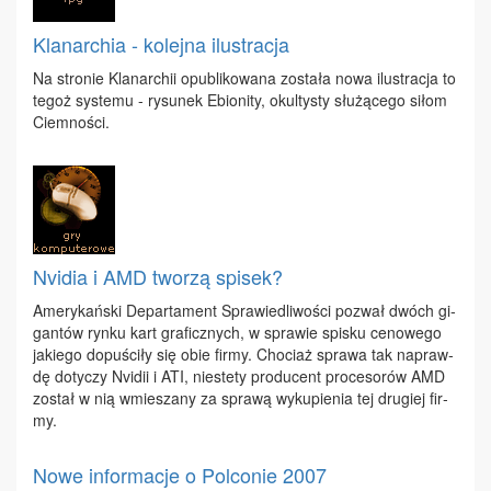
Klanarchia - kolejna ilustracja
Na stro­nie Kla­nar­chii opu­bli­ko­wa­na zo­sta­ła no­wa ilu­stra­cja to
te­goż sys­te­mu - ry­su­nek Ebio­ni­ty, okul­ty­sty słu­żą­ce­go si­łom
Ciem­no­ści.
Nvidia i AMD tworzą spisek?
Ame­ry­kań­ski De­par­ta­ment Spra­wie­dli­wo­ści po­zwał dwóch gi­
gan­tów ryn­ku kart gra­ficz­nych, w spra­wie spi­sku ce­no­we­go
ja­kie­go do­pu­ści­ły się obie fir­my. Cho­ciaż spra­wa tak na­praw­
dę do­ty­czy Nvi­dii i ATI, nie­ste­ty pro­du­cent pro­ce­so­rów AMD
zo­stał w nią wmie­sza­ny za spra­wą wy­ku­pie­nia tej dru­giej fir­
my.
Nowe informacje o Polconie 2007