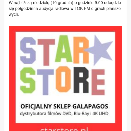
W naj­bliż­szą nie­dzie­lę (10 grud­nia) o go­dzi­nie 9.00 od­bę­dzie
się pół­go­dzin­na au­dy­cja ra­dio­wa w TOK FM o grach plan­szo­
wych.