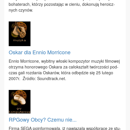
bo­ha­te­rach, któ­rzy po­zo­sta­jąc w cie­niu, do­ko­nu­ją he­ro­icz­
nych czy­nów.
Oskar dla Ennio Morricone
En­nio Mor­ri­co­ne, wy­bit­ny wło­ski kom­po­zy­tor mu­zy­ki fil­mo­wej
otrzy­ma ho­no­ro­we­go Oska­ra za ca­ło­kształt twór­czo­ści pod­
czas ga­li roz­da­nia Oska­rów, któ­ra od­bę­dzie się 25 lu­te­go
2007r. Źró­dło: Sou​ndtr​ack.​net.
RPGowy Obcy? Czemu nie...
Fir­ma SE­GA po­in­for­mo­wa­ła, iż na­wią­za­ła współ­pra­cę ze stu­