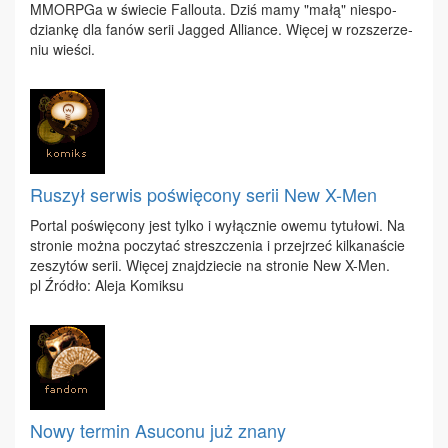
MMORP­Ga w świe­cie Fal­lo­uta. Dziś ma­my "ma­łą" nie­spo­
dzian­kę dla fa­nów se­rii Jag­ged Al­lian­ce. Wię­cej w roz­sze­rze­
niu wie­ści.
Ruszył serwis poświęcony serii New X-Men
Por­tal po­świę­co­ny jest tyl­ko i wy­łącz­nie owe­mu ty­tu­ło­wi. Na
stro­nie moż­na po­czy­tać stresz­cze­nia i przej­rzeć kil­ka­na­ście
ze­szy­tów se­rii. Wię­cej znaj­dzie­cie na stro­nie New X-​Men.​
pl Źró­dło: Ale­ja Ko­mik­su
Nowy termin Asuconu już znany