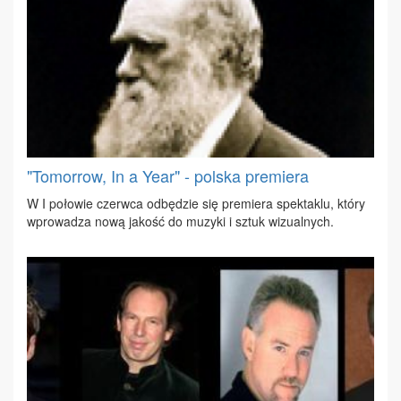
"Tomorrow, In a Year" - polska premiera
W I po­ło­wie czerw­ca od­bę­dzie się pre­mie­ra spek­ta­klu, któ­ry
wpro­wa­dza no­wą ja­kość do mu­zy­ki i sztuk wi­zu­al­nych.