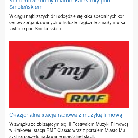
Koncertowe hołdy ofiarom katastrofy pod
Smoleńskiem
W cią­gu naj­bliż­szych dni od­bę­dzie się kil­ka spe­cjal­nych kon­
cer­tów zor­ga­ni­zo­wa­nych w hoł­dzie tra­gicz­nie zmar­łym w ka­
ta­stro­fie pod Smo­leń­skiem.
Okazjonalna stacja radiowa z muzyką filmową
W związ­ku ze zbli­ża­ją­cym się III Fe­sti­wa­lem Mu­zy­ki Fil­mo­wej
w Kra­ko­wie, sta­cja RMF Clas­sic wraz z por­ta­lem Mia­sto Mu­
zy­ki roz­po­czę­ło nada­wa­nie spe­cjal­nej sta­cji.