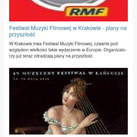
Festiwal Muzyki Filmowej w Krakowie - plany na
przyszłość
W Kra­ko­wie trwa Fe­sti­wal Mu­zy­ki Fil­mo­wej, czwar­te pod
wzglę­dem wiel­ko­ści ta­kie wy­da­rze­nie w Eu­ro­pie. Or­ga­ni­za­to­
rzy już te­raz zdra­dza­ją pla­ny na przy­szłość.