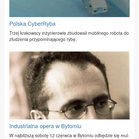
Polska CyberRyba
Trzej kra­kow­scy in­ży­nie­ro­wie zbu­do­wa­li mo­bil­ne­go ro­bo­ta do
złu­dze­nia przy­po­mi­na­ją­ce­go ry­bę.
Industrialna opera w Bytomiu
W naj­bliż­szą so­bo­tę 12 czerw­ca w By­to­miu od­bę­dzie się mul­