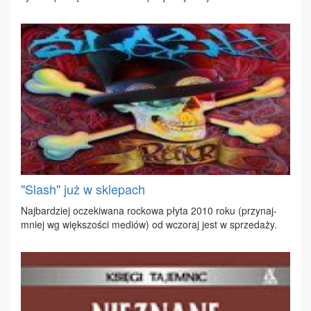
"Slash" już w sklepach
Naj­bar­dziej ocze­ki­wa­na roc­ko­wa pły­ta 2010 ro­ku (przy­naj­
mniej wg więk­szo­ści me­diów) od wczo­raj jest w sprze­da­ży.