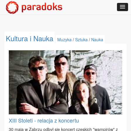
Kultura i Nauka
Muzyka
/
Sztuka
/
Nauka
XIII Stoleti - relacja z koncertu
30 ma­ja w Za­brzu od­był się kon­cert cze­skich "wam­pi­rów" z