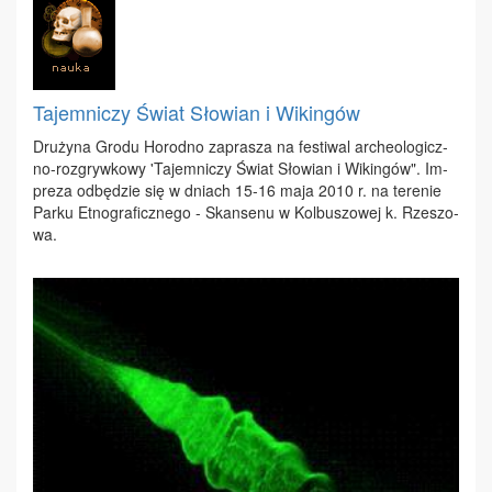
Tajemniczy Świat Słowian i Wikingów
Dru­ży­na Gro­du Ho­rod­no za­pra­sza na fe­sti­wal ar­che­olo­gicz­
no-roz­gryw­ko­wy 'Ta­jem­ni­czy Świat Sło­wian i Wi­kin­gów". Im­
pre­za od­bę­dzie się w dniach 15-16 ma­ja 2010 r. na te­re­nie
Par­ku Et­no­gra­ficz­ne­go - Skan­se­nu w Kol­bu­szo­wej k. Rze­szo­
wa.