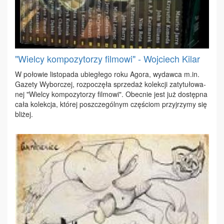
"Wielcy kompozytorzy filmowi" - Wojciech Kilar
W po­ło­wie li­sto­pa­da ubie­głe­go ro­ku Ago­ra, wy­daw­ca m.​in.
Ga­ze­ty Wy­bor­czej, roz­po­czę­ła sprze­daż ko­lek­cji za­ty­tu­ło­wa­
nej "Wiel­cy kom­po­zy­to­rzy fil­mo­wi". Obec­nie jest już do­stęp­na
ca­ła ko­lek­cja, któ­rej po­szcze­gól­nym czę­ściom przyj­rzy­my się
bli­żej.