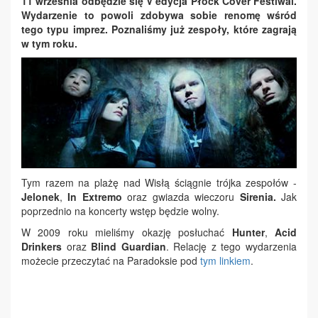
11 września odbędzie się V edycja Płock Cover Festiwal.
Wydarzenie to powoli zdobywa sobie renomę wśród
tego typu imprez. Poznaliśmy już zespoły, które zagrają
w tym roku.
Tym razem na plażę nad Wisłą ściągnie trójka zespołów -
Jelonek
,
In Extremo
oraz gwiazda wieczoru
Sirenia.
Jak
poprzednio na koncerty wstęp będzie wolny.
W 2009 roku mieliśmy okazję posłuchać
Hunter
,
Acid
Drinkers
oraz
Blind Guardian
. Relację z tego wydarzenia
możecie przeczytać na Paradoksie pod
tym linkiem
.