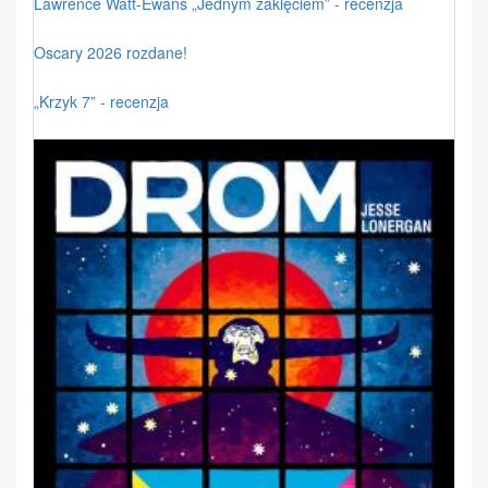
Lawrence Watt-Ewans „Jednym zaklęciem” - recenzja
Oscary 2026 rozdane!
„Krzyk 7” - recenzja