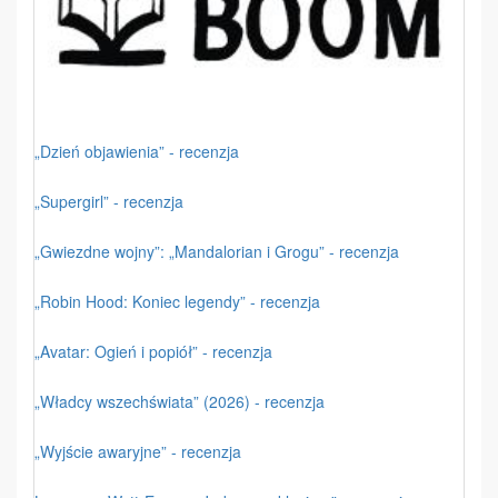
„Dzień objawienia” - recenzja
„Supergirl” - recenzja
„Gwiezdne wojny”: „Mandalorian i Grogu” - recenzja
„Robin Hood: Koniec legendy” - recenzja
„Avatar: Ogień i popiół” - recenzja
„Władcy wszechświata” (2026) - recenzja
„Wyjście awaryjne” - recenzja