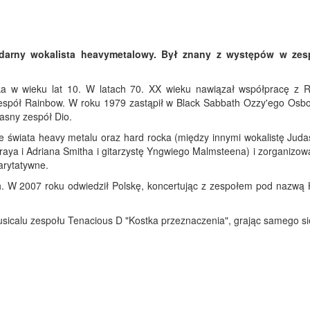
ndarny wokalista heavymetalowy. Był znany z występów w zes
 w wieku lat 10. W latach 70. XX wieku nawiązał współpracę z R
zespół Rainbow. W roku 1979 zastąpił w Black Sabbath Ozzy'ego Osbo
łasny zespół Dio.
świata heavy metalu oraz hard rocka (między innymi wokalistę Judas
aya i Adriana Smitha i gitarzystę Yngwiego Malmsteena) i zorganizowa
arytatywne.
. W 2007 roku odwiedził Polskę, koncertując z zespołem pod nazwą
musicalu zespołu Tenacious D "Kostka przeznaczenia", grając samego si