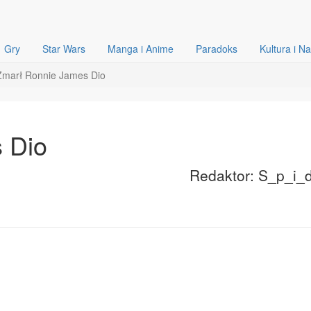
Gry
Star Wars
Manga i Anime
Paradoks
Kultura i N
Zmarł Ronnie James Dio
 Dio
Redaktor: S_p_i_