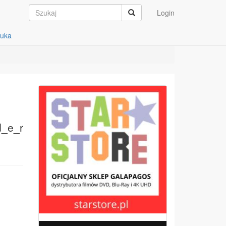
Login
auka
d_e_r