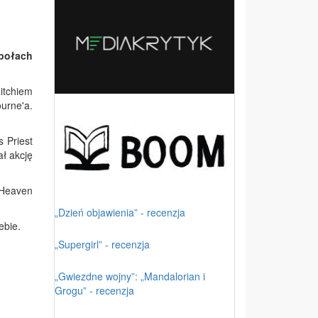
połach
itchiem
urne'a.
 Priest
ł akcję
 Heaven
„Dzień objawienia” - recenzja
ebie.
„Supergirl” - recenzja
„Gwiezdne wojny”: „Mandalorian i
Grogu” - recenzja