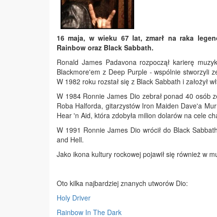
16 maja,
w wieku 67 lat, zmarł na raka lege
Rainbow oraz Black Sabbath.
Ronald James Padavona rozpoczął karierę muzyka
Blackmore'em z Deep Purple - wspólnie stworzyli 
W 1982 roku rozstał się z Black Sabbath i założył w
W 1984 Ronnie James Dio zebrał ponad 40 osób ze 
Roba Halforda, gitarzystów Iron Maiden Dave'a Murr
Hear 'n Aid, która zdobyła milion dolarów na cele ch
W 1991 Ronnie James Dio wrócił do Black Sabbath
and Hell.
Jako ikona kultury rockowej pojawił się również w 
Oto kilka najbardziej znanych utworów Dio:
Holy Driver
Rainbow In The Dark