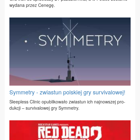
wy­da­na przez Ce­ne­gę.
Symmetry - zwiastun polskiej gry survivalowej!
Sle­epless Cli­nic opu­bli­ko­wa­ło zwia­stun ich naj­now­szej pro­
duk­cji – su­rvi­va­lo­wej gry Sym­me­try.