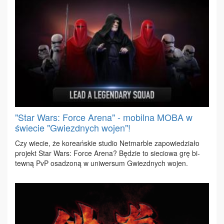
"Star Wars: Force Arena" - mobilna MOBA w
świecie "Gwiezdnych wojen"!
Czy wie­cie, że ko­re­ań­skie stu­dio Net­mar­ble za­po­wie­dzia­ło
pro­jekt Star Wars: For­ce Are­na? Bę­dzie to sie­cio­wa grę bi­
tew­ną PvP osa­dzo­ną w uni­wer­sum Gwiezd­nych wo­jen.