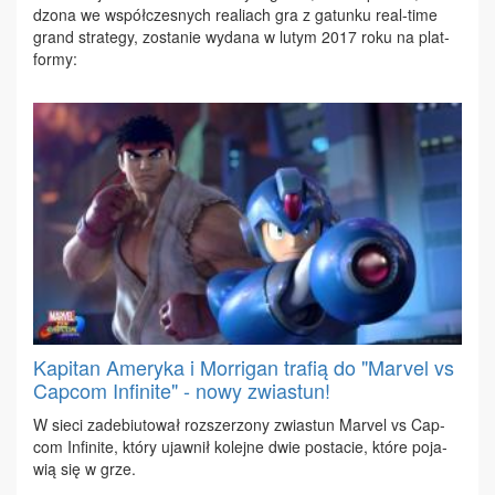
dzo­na we współ­cze­snych re­aliach gra z ga­tun­ku re­al-ti­me
grand stra­te­gy, zo­sta­nie wy­da­na w lu­tym 2017 ro­ku na plat­
for­my:
Kapitan Ameryka i Morrigan trafią do "Marvel vs
Capcom Infinite" - nowy zwiastun!
W sie­ci za­de­biu­to­wał roz­sze­rzo­ny zwia­stun Ma­rvel vs Cap­
com In­fi­ni­te, któ­ry ujaw­nił ko­lej­ne dwie po­sta­cie, któ­re po­ja­
wią się w grze.