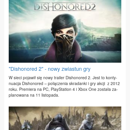
"Dishonored 2" - nowy zwiastun gry
W sie­ci po­ja­wił się no­wy tra­iler Di­sho­no­red 2. Jest to kon­ty­
nu­acja Di­sho­no­red – po­łą­cze­nia skra­dan­ki i gry ak­cji z 2012
ro­ku. Pre­mie­ra na PC, Play­Sta­tion 4 i Xbox One zo­sta­ła za­
pla­no­wa­na na 11 li­sto­pa­da.