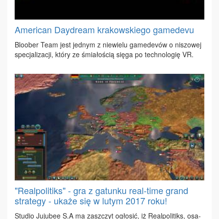
American Daydream krakowskiego gamedevu
Blo­ober Te­am jest jed­nym z nie­wie­lu ga­me­de­vów o ni­szo­wej
spe­cja­li­za­cji, któ­ry ze śmia­ło­ścią się­ga po tech­no­lo­gię VR.
"Realpolitiks" - gra z gatunku real-time grand
strategy - ukaże się w lutym 2017 roku!
Stu­dio Ju­ju­bee S.A ma za­szczyt ogło­sić, iż Re­al­po­li­tiks, osa­