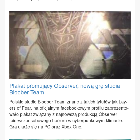
Plakat promujący Observer, nową grę studia
Bloober Team
Pol­skie stu­dio Blo­ober Te­am zna­ne z ta­kich ty­tu­łów jak Lay­
ers of Fe­ar, na ofi­cjal­nym fa­ce­bo­oko­wym pro­fi­lu za­pre­zen­to­
wa­ło pla­kat zwią­za­ny z naj­now­szą pro­duk­cją Ob­se­rver –
pierw­szo­oso­bo­we­go hor­ro­ru w cy­ber­pun­ko­wym kli­ma­cie.
Gra uka­że się na PC oraz Xbox One.