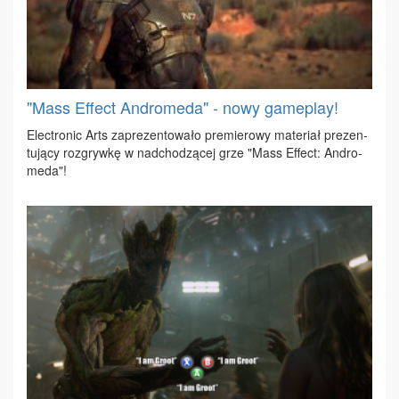
"Mass Effect Andromeda" - nowy gameplay!
Elec­tro­nic Arts za­pre­zen­to­wa­ło pre­mie­ro­wy ma­te­riał pre­zen­
tu­ją­cy roz­gryw­kę w nad­cho­dzą­cej grze "Mass Ef­fect: An­dro­
me­da"!