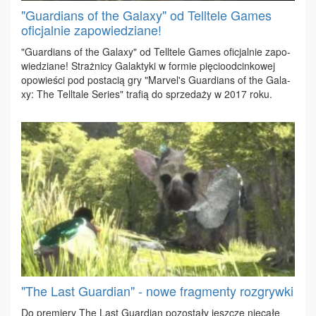
"Guardians of the Galaxy" od Telltele Games
oficjalnie zapowiedziane!
"Gu­ar­dians of the Ga­la­xy" od Tel­l­te­le Ga­mes ofi­cjal­nie za­po­
wie­dzia­ne! Straż­ni­cy Ga­lak­ty­ki w for­mie pię­cio­od­cin­ko­wej
opo­wie­ści pod po­sta­cią gry "Ma­rvel's Gu­ar­dians of the Ga­la­
xy: The Tel­l­ta­le Se­ries" tra­fią do sprze­da­ży w 2017 ro­ku.
"The Last Guardian" - nowe fragmenty rozgrywki
Do pre­mie­ry The Last Gu­ar­dian po­zo­sta­ły jesz­cze nie­ca­łe