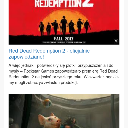
Red Dead Redemption 2 - oficjalnie
zapowiedziane!
A więc jed­nak - po­twier­dzi­ły się plot­ki, przy­pusz­cze­nia i do­
my­sły – Rock­star Ga­mes za­po­wie­dzia­ło pre­mie­rę Red De­ad
Re­demp­tion 2 na je­sień przy­szłe­go ro­ku! W czwar­tek bę­dzie­
my mo­gli zo­ba­czyć zwia­stun pro­duk­cji.