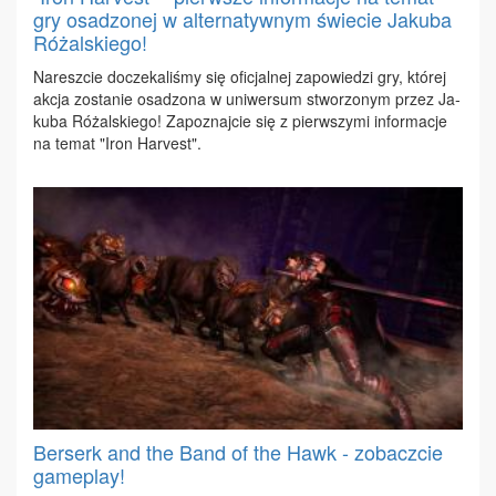
gry osadzonej w alternatywnym świecie Jakuba
Różalskiego!
Na­resz­cie do­cze­ka­li­śmy się ofi­cjal­nej za­po­wie­dzi gry, któ­rej
ak­cja zo­sta­nie osa­dzo­na w uni­wer­sum stwo­rzo­nym przez Ja­
ku­ba Ró­żal­skie­go! Za­po­znaj­cie się z pierw­szy­mi in­for­ma­cje
na te­mat "Iron Ha­rvest".
Berserk and the Band of the Hawk - zobaczcie
gameplay!