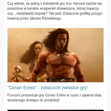
Czy wie­cie, że jed­ną z bo­ha­te­rek gry Iron Ha­rvest bę­dzie wy­
po­sa­żo­na w ka­ra­bin snaj­per­ski dziew­czy­na, któ­rej to­wa­rzy­
szy... niedź­wiedź bo­jo­wy? Tak jest! Zo­bacz­cie gra­fi­kę przy­go­
to­wa­ną przez Ja­ku­ba Ró­żal­skie­go.
"Conan Exiles" - zobaczcie zwiastun gry!
Fun­com pre­zen­tu­je grę Co­nan Exi­les w ru­chu i ujaw­nia da­tę
wcze­sne­go do­stę­pu do pro­duk­cji!