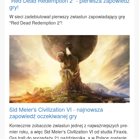
"Red Dead Redemption 2" - pierwsza zapowiedź
gry!
W sie­ci za­de­biu­to­wał pierw­szy zwia­stun za­po­wia­da­ją­cy grę
"Red De­ad Re­demp­tion 2"!
Sid Meier's Civilization VI - najnowsza
zapowiedź oczekiwanej gry
Ko­niecz­nie zo­bacz­cie zwia­stun jed­nej z naj­waż­niej­szych pre­
mier ro­ku, a więc Sid Me­ier's Ci­vi­li­za­tion VI od stu­dia Fi­ra­xis.
Gra tra­fi do sprze­da­ży 21 paź­dzier­ni­ka, a w Pol­sce zo­sta­nie