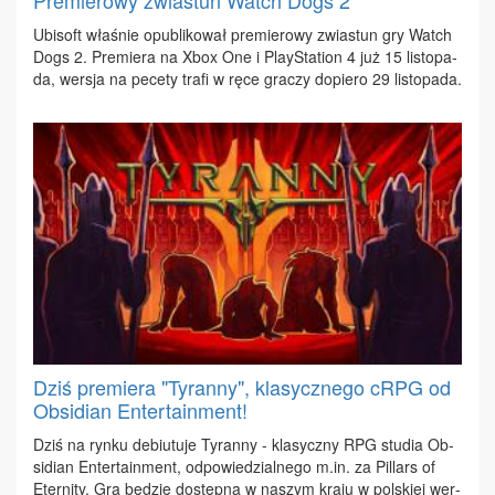
Premierowy zwiastun Watch Dogs 2
Ubi­soft wła­śnie opu­bli­ko­wał pre­mie­ro­wy zwia­stun gry Watch
Dogs 2. Pre­mie­ra na Xbox One i Play­Sta­tion 4 już 15 li­sto­pa­
da, wer­sja na pe­ce­ty tra­fi w rę­ce gra­czy do­pie­ro 29 li­sto­pa­da.
Dziś premiera "Tyranny", klasycznego cRPG od
Obsidian Entertainment!
Dziś na ryn­ku de­biu­tu­je Ty­ran­ny - kla­sycz­ny RPG stu­dia Ob­
si­dian En­ter­ta­in­ment, od­po­wie­dzial­ne­go m.​in. za Pil­lars of
Eter­ni­ty. Gra bę­dzie do­stęp­na w na­szym kra­ju w pol­skiej wer­