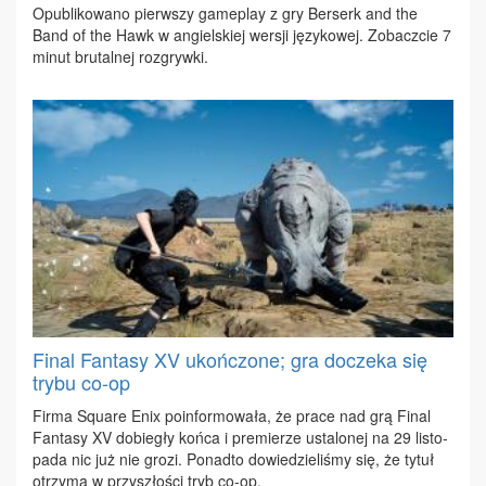
Opu­bli­ko­wa­no pierw­szy ga­me­play z gry Ber­serk and the
Band of the Hawk w an­giel­skiej wer­sji ję­zy­ko­wej. Zo­bacz­cie 7
mi­nut bru­tal­nej roz­gryw­ki.
Final Fantasy XV ukończone; gra doczeka się
trybu co-op
Fir­ma Squ­are Enix po­in­for­mo­wa­ła, że pra­ce nad grą Fi­nal
Fan­ta­sy XV do­bie­gły koń­ca i pre­mie­rze usta­lo­nej na 29 li­sto­
pa­da nic już nie gro­zi. Po­nad­to do­wie­dzie­li­śmy się, że ty­tuł
otrzy­ma w przy­szło­ści tryb co-op.