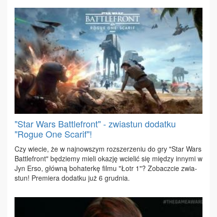
"Star Wars Battlefront" - zwiastun dodatku
"Rogue One Scarif"!
Czy wie­cie, że w naj­now­szym roz­sze­rze­niu do gry "Star Wars
Bat­tle­front" bę­dzie­my mie­li oka­zję wcie­lić się mię­dzy in­ny­mi w
Jyn Er­so, głów­ną bo­ha­ter­kę fil­mu "Łotr 1"? Zo­bacz­cie zwia­
stun! Pre­mie­ra do­dat­ku już 6 grud­nia.