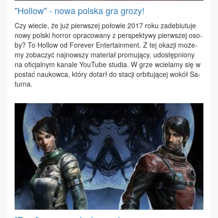
"Hollow" - nowa polska gra grozy!
Czy wie­cie, że już pierw­szej po­ło­wie 2017 ro­ku za­de­biu­tu­je
no­wy pol­ski hor­ror opra­co­wa­ny z per­spek­ty­wy pierw­szej oso­
by? To Hol­low od Fo­re­ver En­ter­ta­in­ment. Z tej oka­zji mo­że­
my zo­ba­czyć naj­now­szy ma­te­riał pro­mu­ją­cy, udo­stęp­nio­ny
na ofi­cjal­nym ka­na­le YouTu­be stu­dia. W grze wcie­la­my się w
po­stać na­ukow­ca, któ­ry do­tarł do sta­cji or­bi­tu­ją­cej wo­kół Sa­
tur­na.