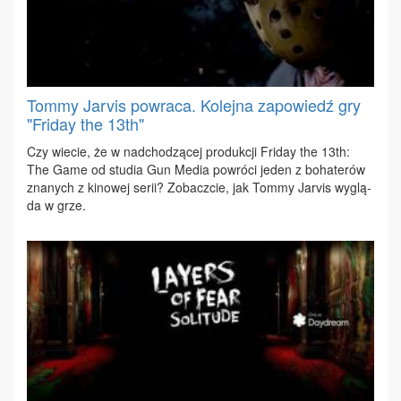
Tommy Jarvis powraca. Kolejna zapowiedź gry
"Friday the 13th"
Czy wie­cie, że w nad­cho­dzą­cej pro­duk­cji Fri­day the 13th:
The Ga­me od stu­dia Gun Me­dia po­wró­ci je­den z bo­ha­te­rów
zna­nych z ki­no­wej se­rii? Zo­bacz­cie, jak Tom­my Ja­rvis wy­glą­
da w grze.