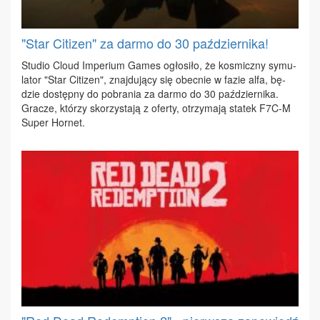
"Star Citizen" za darmo do 30 października!
Stu­dio Clo­ud Im­pe­rium Ga­mes ogło­si­ło, że ko­smicz­ny sy­mu­
la­tor "Star Ci­ti­zen", znaj­du­ją­cy się obec­nie w fa­zie al­fa, bę­
dzie do­stęp­ny do po­bra­nia za dar­mo do 30 paź­dzier­ni­ka.
Gra­cze, któ­rzy sko­rzy­sta­ją z ofer­ty, otrzy­ma­ją sta­tek F7C-M
Su­per Hor­net.