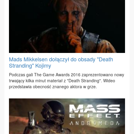
Mads Mikkelsen dołączył do obsady "Death
Stranding" Kojimy
Pod­czas ga­li The Ga­me Awards 2016 za­pre­zen­to­wa­no no­wy
trwa­ją­cy kil­ka mi­nut ma­te­riał z "De­ath Stran­ding". Wi­deo
przed­sta­wia obec­ność zna­ne­go ak­to­ra w grze.