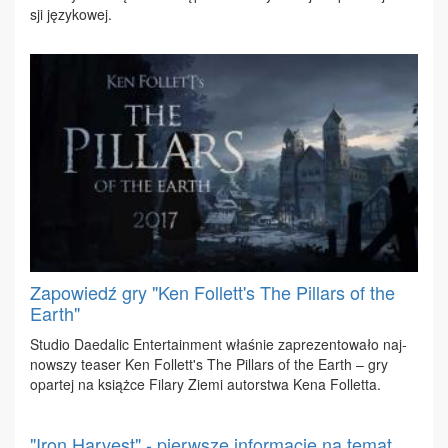
sji ję­zy­ko­wej.
Zapowiedź gry "Ken Follett's The Pillars of the
Earth"
Stu­dio Da­eda­lic En­ter­ta­in­ment wła­śnie za­pre­zen­to­wa­ło naj­
now­szy te­aser Ken Fol­lett's The Pil­lars of the Earth – gry
opar­tej na książ­ce Fi­la­ry Zie­mi au­tor­stwa Ke­na Fol­let­ta.
"Iron Harvest" - pierwsze informacje na temat