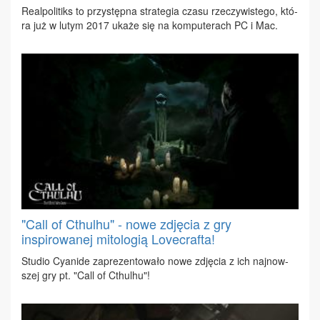
Re­al­po­li­tiks to przy­stęp­na stra­te­gia cza­su rze­czy­wi­ste­go, któ­
ra już w lu­tym 2017 uka­że się na kom­pu­te­rach PC i Mac.
"Call of Cthulhu" - nowe zdjęcia z gry
inspirowanej mitologią Lovecrafta!
Stu­dio Cy­ani­de za­pre­zen­to­wa­ło no­we zdję­cia z ich naj­now­
szej gry pt. "Call of Cthul­hu"!