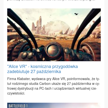
"Alice VR" - kosmiczna przygodówka
zadebiutuje 27 października
Fir­ma Kla­ba­ter, wy­daw­ca gry Ali­ce VR, po­in­for­mo­wa­ła, że ty­
tuł ro­dzi­me­go stu­dia Car­bon uka­że się 27 paź­dzier­ni­ka w cy­
fro­wej dys­try­bu­cji na PC-tach i urzą­dze­niach wir­tu­al­nej rze­
czy­wi­sto­ści.