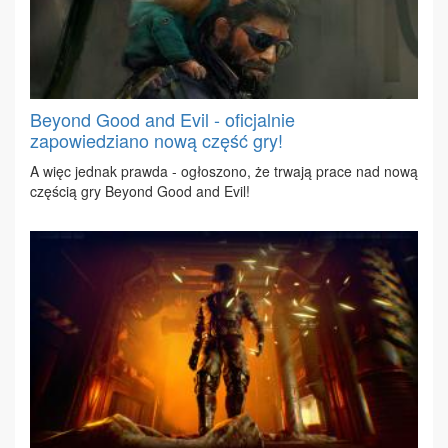
Beyond Good and Evil - oficjalnie
zapowiedziano nową część gry!
A więc jed­nak praw­da - ogło­szo­no, że trwa­ją pra­ce nad no­wą
czę­ścią gry Bey­ond Go­od and Evil!