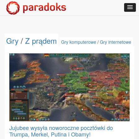
Gry
/
Z prądem
Gry komputerowe
/
Gry internetowe
Jujubee wysyła noworoczne pocztówki do
Trumpa, Merkel, Putina i Obamy!