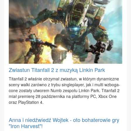
Zwiastun Titanfall 2 z muzyką Linkin Park
Ti­tan­fall 2 wła­śnie otrzy­mał zwia­stun, w któ­rym dy­na­micz­ne
sce­ny wal­ki za­rów­no z try­bu sin­gle­play­er, jak i mul­ti wzbo­ga­
co­ne zo­sta­ły utwo­rem Numb ze­spo­łu Lin­kin Park. Ti­tan­fall 2
miał pre­mie­rę 28 paź­dzier­ni­ka na plat­for­my PC, Xbox One
oraz Play­Sta­tion 4.
Anna i niedźwiedź Wojtek - oto bohaterowie gry
"Iron Harvest"!