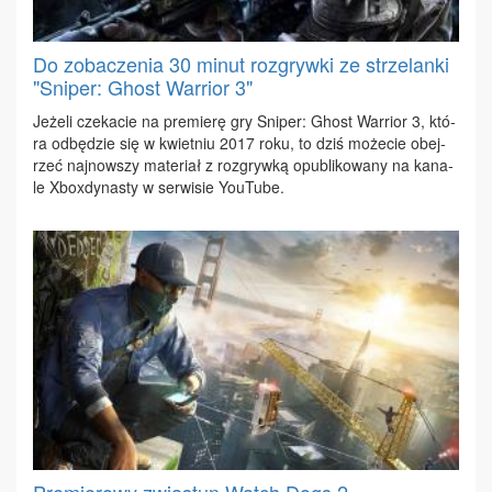
Do zobaczenia 30 minut rozgrywki ze strzelanki
"Sniper: Ghost Warrior 3"
Je­że­li cze­ka­cie na pre­mie­rę gry Sni­per: Ghost War­rior 3, któ­
ra od­bę­dzie się w kwiet­niu 2017 ro­ku, to dziś mo­że­cie obej­
rzeć naj­now­szy ma­te­riał z roz­gryw­ką opu­bli­ko­wa­ny na ka­na­
le Xbo­xdy­na­sty w ser­wi­sie YouTu­be.