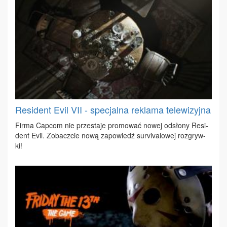
Resident Evil VII - specjalna reklama telewizyjna
Fir­ma Cap­com nie prze­sta­je pro­mo­wać no­wej od­sło­ny Re­si­
dent Evil. Zo­bacz­cie no­wą za­po­wiedź su­rvi­va­lo­wej roz­gryw­
ki!