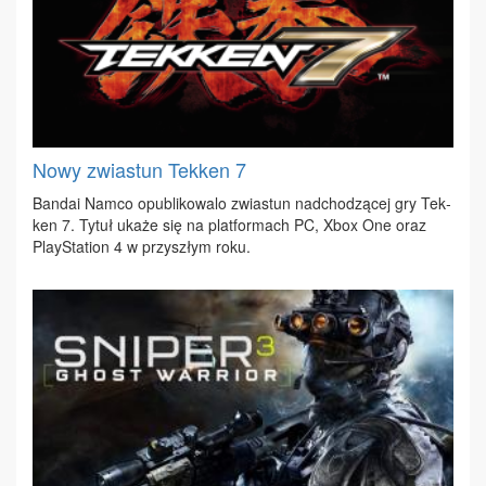
Nowy zwiastun Tekken 7
Ban­dai Na­mco opu­bli­ko­wa­lo zwia­stun nad­cho­dzą­cej gry Tek­
ken 7. Ty­tuł uka­że się na plat­for­mach PC, Xbox One oraz
Play­Sta­tion 4 w przy­szłym ro­ku.