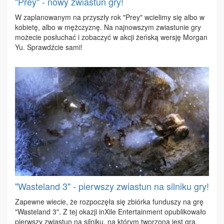
"Prey" - nowy zwiastun gry!
W za­pla­no­wa­nym na przy­szły rok "Prey" wcie­li­my się al­bo w
ko­bie­tę, al­bo w męż­czy­znę. Na naj­now­szym zwia­stu­nie gry
mo­że­cie po­słu­chać i zo­ba­czyć w ak­cji żeń­ską wer­sję Mor­gan
Yu. Sprawdź­cie sa­mi!
"Wasteland 3" - pierwszy zwiastun na silniku gry!
Za­pew­ne wie­cie, że roz­po­czę­ła się zbiór­ka fun­du­szy na grę
"Wa­ste­land 3". Z tej oka­zji in­Xi­le En­ter­ta­in­ment opu­bli­ko­wa­ło
pierw­szy zwia­stun na sil­ni­ku, na któ­rym two­rzo­na jest gra.