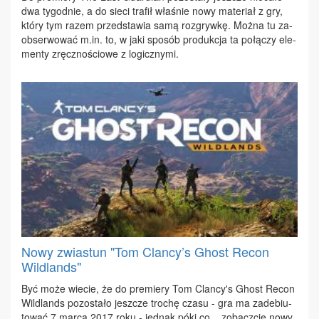
dwa ty­go­dnie, a do sie­ci tra­fił wła­śnie no­wy ma­te­riał z gry,
któ­ry tym ra­zem przed­sta­wia sa­mą roz­gryw­kę. Moż­na tu za­
ob­ser­wo­wać m.​in. to, w ja­ki spo­sób pro­duk­cja ta po­łą­czy ele­
men­ty zręcz­no­ścio­we z lo­gicz­ny­mi.
Nowy zwiastun "Tom Clancy’s Ghost Recon
Wildlands"
Być mo­że wie­cie, że do pre­mie­ry Tom Clan­cy's Ghost Re­con
Wil­dlands po­zo­sta­ło jesz­cze tro­chę cza­su - gra ma za­de­biu­
to­wać 7 mar­ca 2017 ro­ku - jed­nak pó­ki co... zo­bacz­cie no­wy