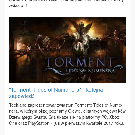
zwia­stun!
"Torment: Tides of Numenera" - kolejna
zapowiedź
Te­chland za­pre­zen­to­wał zwia­stun Tor­ment: Ti­des of Nu­me­
ne­ra, w któ­rym bli­żej po­zna­my Gle­wie, eli­tar­nych wo­jow­ni­ków
Dzie­wią­te­go Świa­ta. Gra uka­że się na plat­for­my PC, Xbox
One oraz Play­Sta­tion 4 już w pierw­szym kwar­ta­le 2017 ro­ku.